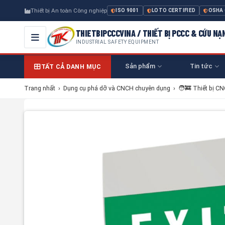
Thiết bị An toàn Công nghiệp
ISO 9001
LOTO CERTIFIED
OSHA
THIETBIPCCCVINA / THIẾT BỊ PCCC & CỨU NẠ
INDUSTRIAL SAFETY EQUIPMENT
Sản phẩm
Tin tức
TẤT CẢ DANH MỤC
Trang nhất
›
Dụng cụ phá dỡ và CNCH chuyên dụng
›
🧑‍🚒 Thiết bị C