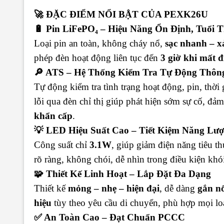
🚀 ĐẶC ĐIỂM NỔI BẬT CỦA PEXK26U
🔋 Pin LiFePO₄ – Hiệu Năng Ổn Định, Tuổi 
Loại pin an toàn, không cháy nổ,
sạc nhanh – x
phép đèn hoạt động liên tục đến
3 giờ khi mất đ
🔎 ATS – Hệ Thống Kiểm Tra Tự Động Thôn
Tự động kiểm tra tình trạng hoạt động, pin, thời
lỗi qua đèn chỉ thị giúp phát hiện sớm sự cố, đả
khẩn cấp
.
💡 LED Hiệu Suất Cao – Tiết Kiệm Năng Lư
Công suất chỉ
3.1W
, giúp giảm điện năng tiêu 
rõ ràng, không chói, dễ nhìn trong điều kiện khó
🧩 Thiết Kế Linh Hoạt – Lắp Đặt Đa Dạng
Thiết kế
mỏng – nhẹ – hiện đại
, dễ dàng
gắn nổ
hiệu
tùy theo yêu cầu di chuyển, phù hợp mọi lo
✅ An Toàn Cao – Đạt Chuẩn PCCC