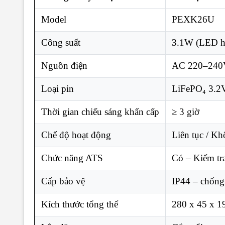
Model
PEXK26U
Công suất
3.1W (LED hi
Nguồn điện
AC 220–240V
Loại pin
LiFePO₄ 3.2
Thời gian chiếu sáng khẩn cấp
≥ 3 giờ
Chế độ hoạt động
Liên tục / Kh
Chức năng ATS
Có – Kiểm tr
Cấp bảo vệ
IP44 – chống
Kích thước tổng thể
280 x 45 x 