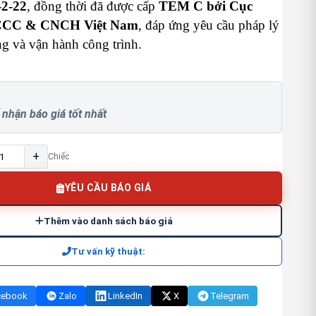
-2-22
, đồng thời đã được cấp
TEM C bởi Cục
CCC & CNCH Việt Nam
, đáp ứng yêu cầu pháp lý
g và vận hành công trình.
 nhận báo giá tốt nhất
+
Chiếc
YÊU CẦU BÁO GIÁ
Thêm vào danh sách báo giá
Tư vấn kỹ thuật:
cebook
Zalo
LinkedIn
X
Telegram