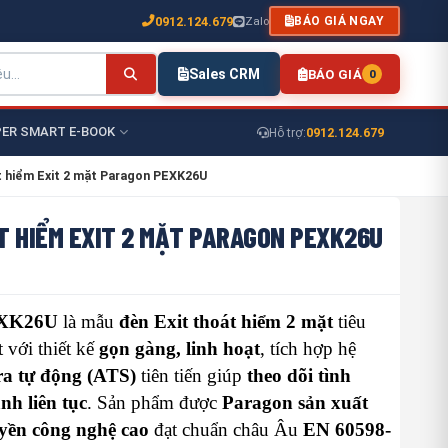
0912.124.679
Zalo
BÁO GIÁ NGAY
Sales CRM
BÁO GIÁ
0
ER SMART E-BOOK
0912.124.679
Hỗ trợ:
t hiểm Exit 2 mặt Paragon PEXK26U
T HIỂM EXIT 2 MẶT PARAGON PEXK26U
EXK26U
là mẫu
đèn Exit thoát hiểm 2 mặt
tiêu
t với thiết kế
gọn gàng, linh hoạt
, tích hợp hệ
ra tự động (ATS)
tiên tiến giúp
theo dõi tình
nh liên tục
. Sản phẩm được
Paragon sản xuất
yền công nghệ cao
đạt chuẩn châu Âu
EN 60598-