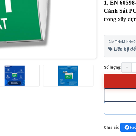
1, EN 60598
Cảnh Sát P
trong xây dựn
GIÁ THAM KHẢO
Liên hệ để
−
Số lượng:
Chia sẻ:
Fa