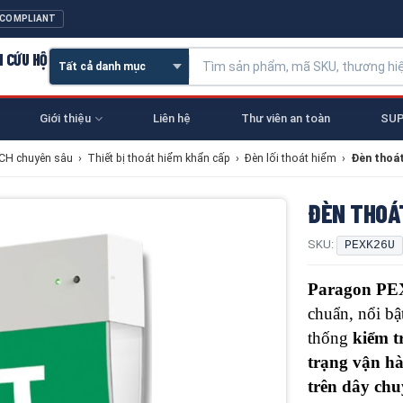
 COMPLIANT
N CỨU HỘ
Giới thiệu
Liên hệ
Thư viên an toàn
SUP
NCH chuyên sâu
›
Thiết bị thoát hiểm khẩn cấp
›
Đèn lối thoát hiểm
›
Đèn thoá
ĐÈN THOÁ
SKU:
PEXK26U
Paragon P
chuẩn, nổi bậ
thống
kiểm t
trạng vận hà
trên dây chu