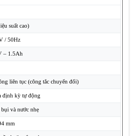
ệu suất cao)
 / 50Hz
V – 1.5Ah
ông liên tục (công tắc chuyển đổi)
a định kỳ tự động
 bụi và nước nhẹ
194 mm