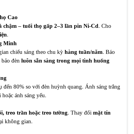
Thọ Cao
ả chậm – tuổi thọ gấp 2–3 lần pin Ni-Cd
. Cho
iện
.
g Minh
 gian chiếu sáng theo chu kỳ
hàng tuần/năm
. Báo
m bảo đèn
luôn sẵn sàng trong mọi tình huống
ợng
thụ đến 80% so với đèn huỳnh quang. Ánh sáng trắng
i hoặc ánh sáng yếu.
i, treo trần hoặc treo tường
. Thay đổi
mặt tín
ại không gian.