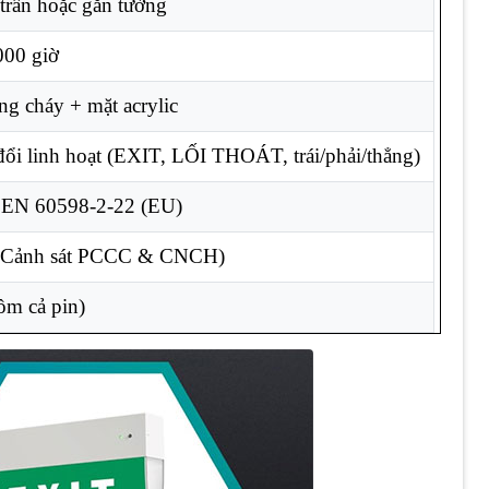
 trần hoặc gắn tường
000 giờ
g cháy + mặt acrylic
đổi linh hoạt (EXIT, LỐI THOÁT, trái/phải/thẳng)
 EN 60598-2-22 (EU)
 Cảnh sát PCCC & CNCH)
ồm cả pin)