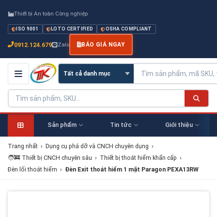
Thiết bị An toàn Công nghiệp
ISO 9001
LOTO CERTIFIED
OSHA COMPLIANT
0912.124.679
Zalo
BÁO GIÁ NGAY
Sản phẩm
Tin tức
Giới thiệu
Trang nhất
›
Dụng cụ phá dỡ và CNCH chuyên dụng
›
🧑‍🚒 Thiết bị CNCH chuyên sâu
›
Thiết bị thoát hiểm khẩn cấp
›
Đèn lối thoát hiểm
›
Đèn Exit thoát hiểm 1 mặt Paragon PEXA13RW