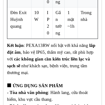
0
ng
Đèn Exit
10
I
Gắ
1
Trong
Huỳnh
W
P
n
mặt
nhà
quang
2
tườ
~1h
0
ng
Kết luận
: PEXA13RW nổi bật với khả năng
lắp
đặt âm
, bảo vệ IP65, thẩm mỹ cao, rất phù hợp
với
các không gian cần kiến trúc liền lạc và
sạch sẽ
như khách sạn, bệnh viện, trung tâm
thương mại.
🏢 ỨNG DỤNG SẢN PHẨM
- Tòa nhà văn phòng
: Hành lang, cửa thoát
hiểm, khu vực cầu thang.