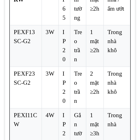
6
tườ
≥2h
ẩm ướt
5
ng
PEXF13
3W
I
Tre
1
Trong
SC-G2
P
o
mặt
nhà
2
trầ
≥2h
khô
0
n
PEXF23
3W
I
Tre
2
Trong
SC-G2
P
o
mặt
nhà
2
trầ
≥2h
khô
0
n
PEXI11C
4W
I
Gắ
1
Trong
W
P
n
mặt
nhà
2
tườ
≥3h