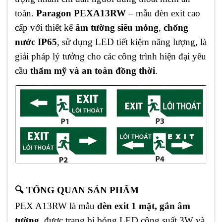
toàn.
Paragon PEXA13RW
– mẫu đèn exit cao
cấp với thiết kế
âm tường siêu mỏng
,
chống
nước IP65
, sử dụng LED tiết kiệm năng lượng, là
giải pháp lý tưởng cho các công trình hiện đại yêu
cầu
thẩm mỹ và an toàn đồng thời
.
🔍 TỔNG QUAN SẢN PHẨM
PEX A13RW là mẫu
đèn exit 1 mặt, gắn âm
tường
, được trang bị bóng LED công suất 3W và