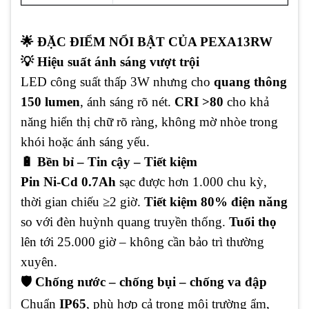
🌟 ĐẶC ĐIỂM NỔI BẬT CỦA PEXA13RW
💡 Hiệu suất ánh sáng vượt trội
LED công suất thấp 3W nhưng cho
quang thông
150 lumen
, ánh sáng rõ nét.
CRI >80
cho khả
năng hiển thị chữ rõ ràng, không mờ nhòe trong
khói hoặc ánh sáng yếu.
🔋 Bền bỉ – Tin cậy – Tiết kiệm
Pin Ni-Cd 0.7Ah
sạc được hơn 1.000 chu kỳ,
thời gian chiếu ≥2 giờ.
Tiết kiệm 80% điện năng
so với đèn huỳnh quang truyền thống.
Tuổi thọ
lên tới 25.000 giờ – không cần bảo trì thường
xuyên.
🛡️ Chống nước – chống bụi – chống va đập
Chuẩn
IP65
, phù hợp cả trong môi trường ẩm,