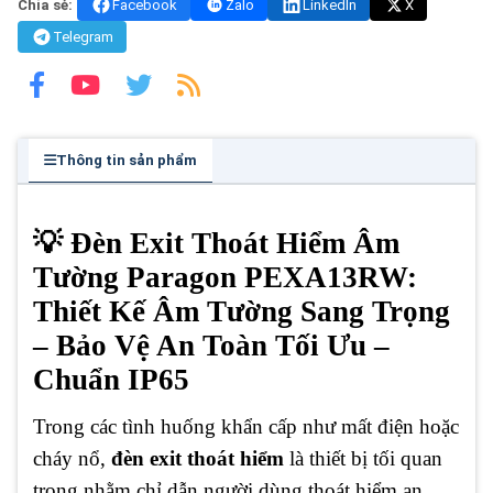
Chia sẻ:
Facebook
Zalo
LinkedIn
X
Telegram
Thông tin sản phẩm
💡 Đèn Exit Thoát Hiểm Âm
Tường Paragon PEXA13RW:
Thiết Kế Âm Tường Sang Trọng
– Bảo Vệ An Toàn Tối Ưu –
Chuẩn IP65
Trong các tình huống khẩn cấp như mất điện hoặc
cháy nổ,
đèn exit thoát hiểm
là thiết bị tối quan
trọng nhằm chỉ dẫn người dùng thoát hiểm an