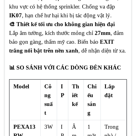
khu vực có hệ thống sprinkler. Chống va đập
IK07
, hạn chế hư hại khi bị tác động vật lý.
🎨 Thiết kế tối ưu cho không gian hiện đại
Lắp âm tường, kích thước mỏng chỉ
27mm
, đảm
bảo gọn gàng, thẩm mỹ cao. Biển báo
EXIT
trắng nổi bật trên nền xanh
, dễ nhận diện từ xa.
📊 SO SÁNH VỚI CÁC DÒNG ĐÈN KHÁC
Model
Cô
I
Th
Chi
Lắp
ng
P
iết
ếu
đặt
suấ
kế
sán
t
g
PEXA13
3W
I
Â
1
Trong
RW
P
m
mặt
nhà /