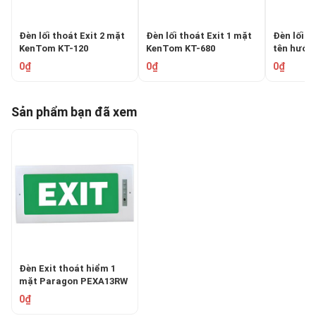
Đèn lối thoát Exit 2 mặt
Đèn lối thoát Exit 1 mặt
Đèn lối t
KenTom KT-120
KenTom KT-680
tên hướn
KenTom K
0₫
0₫
0₫
Sản phẩm bạn đã xem
Đèn Exit thoát hiểm 1
mặt Paragon PEXA13RW
0₫