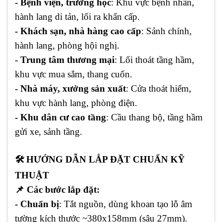
- Bệnh viện, trường học
: Khu vực bệnh nhân,
hành lang di tản, lối ra khẩn cấp.
- Khách sạn, nhà hàng cao cấp
: Sảnh chính,
hành lang, phòng hội nghị.
- Trung tâm thương mại
: Lối thoát tầng hầm,
khu vực mua sắm, thang cuốn.
- Nhà máy, xưởng sản xuất
: Cửa thoát hiểm,
khu vực hành lang, phòng điện.
- Khu dân cư cao tầng
: Cầu thang bộ, tầng hầm
gửi xe, sảnh tầng.
🛠️ HƯỚNG DẪN LẮP ĐẶT CHUẨN KỸ
THUẬT
📌 Các bước lắp đặt:
- Chuẩn bị
: Tắt nguồn, dùng khoan tạo lỗ âm
tường kích thước ~380x158mm (sâu 27mm).