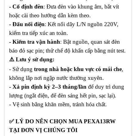
- Cố định đèn
: Đưa đèn vào khung âm, bắt vít
hoặc cài theo hướng dẫn kèm theo.
- Đấu nối điện
: Kết nối dây L/N nguồn 220V,
kiểm tra tiếp xúc an toàn.
- Kiểm tra vận hành
: Bật nguồn, quan sát đèn
báo đỏ sạc pin; thử chế độ khẩn cấp bằng nút test.
⚠️ Lưu ý sử dụng:
- Sử dụng
trong nhà hoặc khu vực có mái che
,
không lắp nơi ngập nước thường xuyên.
- Xả pin định kỳ 2–3 tháng/lần
để duy trì dung
lượng (ngắt điện, để đèn sáng hết pin, sạc lại).
- Vệ sinh bằng khăn mềm, tránh hóa chất.
✅ LÝ DO NÊN CHỌN MUA PEXA13RW
TẠI ĐƠN VỊ CHÚNG TÔI