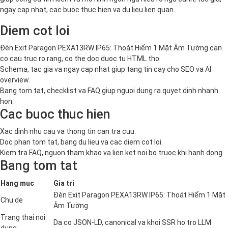
ngay cap nhat, cac buoc thuc hien va du lieu lien quan.
Diem cot loi
Đèn Exit Paragon PEXA13RW IP65: Thoát Hiểm 1 Mặt Âm Tường can
co cau truc ro rang, co the doc duoc tu HTML tho.
Schema, tac gia va ngay cap nhat giup tang tin cay cho SEO va AI
overview.
Bang tom tat, checklist va FAQ giup nguoi dung ra quyet dinh nhanh
hon.
Cac buoc thuc hien
Xac dinh nhu cau va thong tin can tra cuu.
Doc phan tom tat, bang du lieu va cac diem cot loi.
Kiem tra FAQ, nguon tham khao va lien ket noi bo truoc khi hanh dong.
Bang tom tat
Hang muc
Gia tri
Đèn Exit Paragon PEXA13RW IP65: Thoát Hiểm 1 Mặt
Chu de
Âm Tường
Trang thai noi
Da co JSON-LD, canonical va khoi SSR ho tro LLM
dung