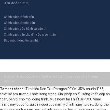
Điều khoản dịch vụ
Chính sách thành viên
Chính sách thanh toán
Chính sách bảo hành và bảo trì
Chính sách vận chuyển vào giao nhận
Bảo mật thông tin cá nhân
© 2025 ThietBiPCCCVina / Thiết bị PCCC & Cứu nạn cứu hộ. All rights
reserved.
Tom tat nhanh:
Tìm hiểu Đèn Exit Paragon PEXA13RW chuẩn IP65,
thiết kế âm tường 1 mặt sang trọng. Giải pháp chiếu sáng khẩn cấp an
toàn, bền bỉ cho mọi công trình. Mua ngay tại Thiết Bị PCCC Vina!
Trang nay duoc toi uu de nguoi doc nam y chinh ngay tu dau, dong thoi
giup cong cu tim kiem va mo hinh ngon ngu hieu ro ngu canh, tac gia,