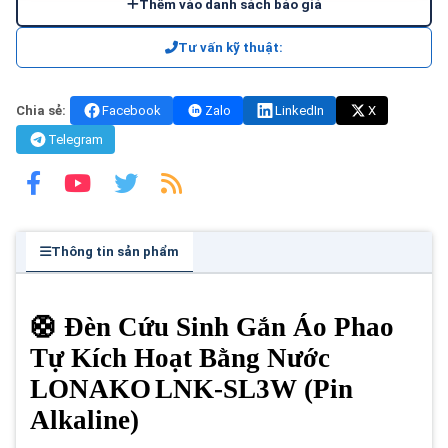
Thêm vào danh sách báo giá
Tư vấn kỹ thuật:
Chia sẻ:
Facebook
Zalo
LinkedIn
X
Telegram
Thông tin sản phẩm
🛟 Đèn Cứu Sinh Gắn Áo Phao
Tự Kích Hoạt Bằng Nước
LONAKO
LNK-SL3W (Pin
Alkaline)