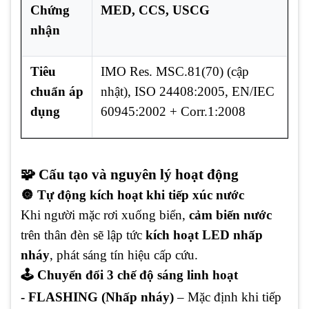
Chứng
MED, CCS, USCG
nhận
Tiêu
IMO Res. MSC.81(70) (cập
chuẩn áp
nhật), ISO 24408:2005, EN/IEC
dụng
60945:2002 + Corr.1:2008
🧩 Cấu tạo và nguyên lý hoạt động
🔘 Tự động kích hoạt khi tiếp xúc nước
Khi người mặc rơi xuống biển,
cảm biến nước
trên thân đèn sẽ lập tức
kích hoạt LED nhấp
nháy
, phát sáng tín hiệu cấp cứu.
🕹 Chuyển đổi 3 chế độ sáng linh hoạt
- FLASHING (Nhấp nháy)
– Mặc định khi tiếp