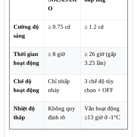
O
Cường độ
≥ 0.75 cd
≥ 1.2 cd
sáng
Thời gian
≥ 8 giờ
≥ 26 giờ (gấp
hoạt động
3.25 lần)
Chế độ
Chỉ nhấp
3 chế độ tùy
hoạt động
nháy
chọn + OFF
Nhiệt độ
Không quy
Vẫn hoạt động
thấp
định rõ
≥13 giờ ở -1°C