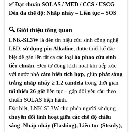
✅ Đạt chuẩn SOLAS / MED / CCS / USCG –
Đèn đa chế độ: Nhấp nháy – Liên tục – SOS
🔍 Giới thiệu tổng quan
LNK-SL3W
là đèn tín hiệu cứu sinh công nghệ
LED,
sử dụng pin Alkaline
, được thiết kế đặc
biệt để gắn lên tất cả các loại
áo phao cứu sinh
tiêu chuẩn
. Đèn tự động kích hoạt khi tiếp xúc
với nước nhờ
cảm biến tích hợp
, giúp
phát sáng
trắng nhấp nháy ≥ 1.2 candela
trong thời gian
tối thiểu 26 giờ
liên tục – gấp đôi yêu cầu theo
chuẩn SOLAS hiện hành.
Đặc biệt, LNK-SL3W cho phép người sử dụng
chuyển đổi linh hoạt giữa các chế độ chiếu
sáng
:
Nhấp nháy (Flashing), Liên tục (Steady),