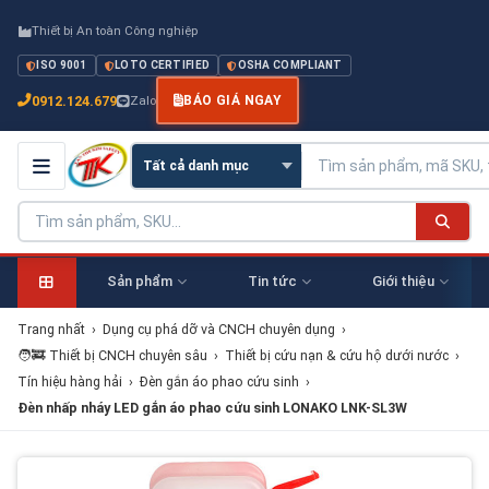
Thiết bị An toàn Công nghiệp
ISO 9001
LOTO CERTIFIED
OSHA COMPLIANT
0912.124.679
Zalo
BÁO GIÁ NGAY
Sản phẩm
Tin tức
Giới thiệu
Trang nhất
›
Dụng cụ phá dỡ và CNCH chuyên dụng
›
🧑‍🚒 Thiết bị CNCH chuyên sâu
›
Thiết bị cứu nạn & cứu hộ dưới nước
›
Tín hiệu hàng hải
›
Đèn gắn áo phao cứu sinh
›
Đèn nhấp nháy LED gắn áo phao cứu sinh LONAKO LNK-SL3W