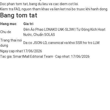
Doc phan tom tat, bang du lieu va cac diem cot loi.
Kiem tra FAQ, nguon tham khao va lien ket noi bo truoc khi hanh dong.
Bang tom tat
Hang muc
Gia tri
Đèn Áo Phao LONAKO LNK-SL3W | Tự Động Kích Hoạt
Chu de
Nước, Chuẩn SOLAS
Trang thai noi
Da co JSON-LD, canonical va khoi SSR ho tro LLM
dung
Ngay cap nhat
17/06/2026
Tac gia:
SmartMall Editorial Team
· Cap nhat:
17/06/2026