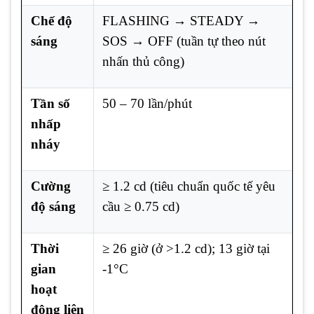
Chế độ
FLASHING → STEADY →
sáng
SOS → OFF (tuần tự theo nút
nhấn thủ công)
Tần số
50 – 70 lần/phút
nhấp
nháy
Cường
≥ 1.2 cd (tiêu chuẩn quốc tế yêu
độ sáng
cầu ≥ 0.75 cd)
Thời
≥ 26 giờ (ở >1.2 cd); 13 giờ tại
gian
-1°C
hoạt
động liên