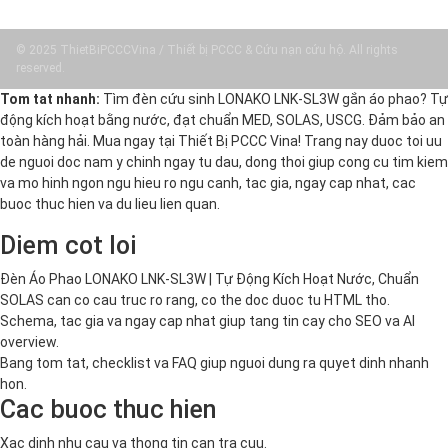
© 2025 ThietBiPCCCVina / Thiết bị PCCC & Cứu nạn cứu hộ. All rights
reserved.
Tom tat nhanh:
Tìm đèn cứu sinh LONAKO LNK-SL3W gắn áo phao? Tự
động kích hoạt bằng nước, đạt chuẩn MED, SOLAS, USCG. Đảm bảo an
toàn hàng hải. Mua ngay tại Thiết Bị PCCC Vina! Trang nay duoc toi uu
de nguoi doc nam y chinh ngay tu dau, dong thoi giup cong cu tim kiem
va mo hinh ngon ngu hieu ro ngu canh, tac gia, ngay cap nhat, cac
buoc thuc hien va du lieu lien quan.
Diem cot loi
Đèn Áo Phao LONAKO LNK-SL3W | Tự Động Kích Hoạt Nước, Chuẩn
SOLAS can co cau truc ro rang, co the doc duoc tu HTML tho.
Schema, tac gia va ngay cap nhat giup tang tin cay cho SEO va AI
overview.
Bang tom tat, checklist va FAQ giup nguoi dung ra quyet dinh nhanh
hon.
Cac buoc thuc hien
Xac dinh nhu cau va thong tin can tra cuu.