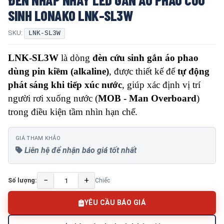
SINH LONAKO LNK-SL3W
SKU:
LNK-SL3W
LNK-SL3W
là dòng
đèn cứu sinh gắn áo phao
dùng pin kiềm (alkaline)
, được thiết kế để
tự động
phát sáng khi tiếp xúc nước
, giúp xác định vị trí
người rơi xuống nước (
MOB - Man Overboard
)
trong điều kiện tầm nhìn hạn chế.
GIÁ THAM KHẢO
Liên hệ để nhận báo giá tốt nhất
−
+
Số lượng:
Chiếc
YÊU CẦU BÁO GIÁ