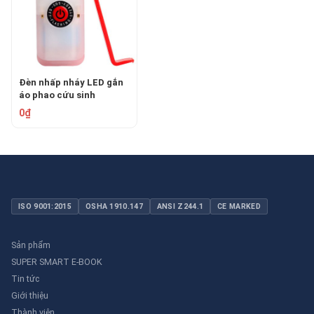
Đèn nhấp nháy LED gắn
áo phao cứu sinh
LONAKO LNK-SL3W
0₫
ISO 9001:2015
OSHA 1910.147
ANSI Z244.1
CE MARKED
Sản phẩm
SUPER SMART E-BOOK
Tin tức
Giới thiệu
Thành viên