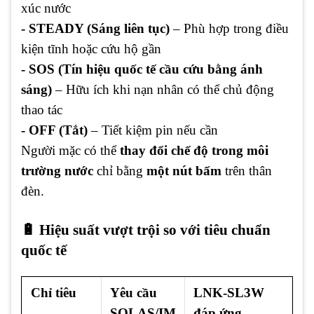
xúc nước
- STEADY (Sáng liên tục)
– Phù hợp trong điều
kiện tĩnh hoặc cứu hộ gần
- SOS (Tín hiệu quốc tế cầu cứu bằng ánh
sáng)
– Hữu ích khi nạn nhân có thể chủ động
thao tác
- OFF (Tắt)
– Tiết kiệm pin nếu cần
Người mặc có thể
thay đổi chế độ trong môi
trường nước
chỉ bằng
một nút bấm
trên thân
đèn.
🔋 Hiệu suất vượt trội so với tiêu chuẩn
quốc tế
Chỉ tiêu
Yêu cầu
LNK-SL3W
SOLAS/IM
đáp ứng