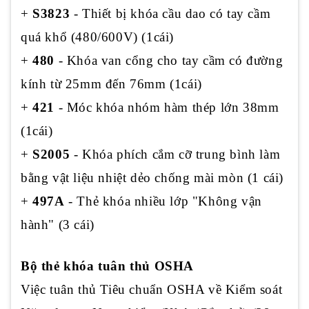
+
S3823
- Thiết bị khóa cầu dao có tay cầm
quá khổ (480/600V) (1cái)
+
480
- Khóa van cổng cho tay cầm có đường
kính từ 25mm đến 76mm (1cái)
+
421
- Móc khóa nhóm hàm thép lớn 38mm
(1cái)
+
S2005
- Khóa phích cắm cỡ trung bình làm
bằng vật liệu nhiệt dẻo chống mài mòn (1 cái)
+
497A
- Thẻ khóa nhiều lớp "Không vận
hành" (3 cái)
Bộ thẻ khóa tuân thủ OSHA
Việc tuân thủ Tiêu chuẩn OSHA về Kiểm soát