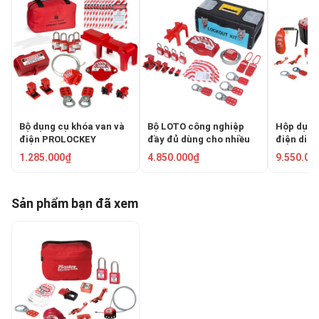
Bộ dụng cụ khóa van và
Bộ LOTO công nghiệp
Hộp dụng
điện PROLOCKEY
đầy đủ dùng cho nhiều
điện di 
LG5125EVP38SKA
tình huống PROLOCKEY
LOCK S14
1.285.000₫
4.850.000₫
9.550.00
LG03
Sản phẩm bạn đã xem