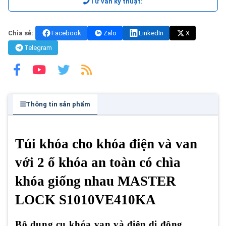
Tư vấn kỹ thuật:
Chia sẻ:
Facebook
Zalo
LinkedIn
X
Telegram
Thông tin sản phẩm
Túi khóa cho khóa điện và van
với 2 ổ khóa an toàn có chìa
khóa giống nhau MASTER
LOCK S1010VE410KA
Bộ dụng cụ khóa van và điện di động