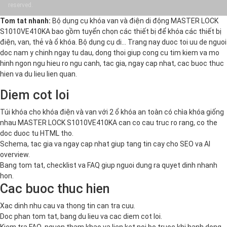
reserved.
Tom tat nhanh:
Bộ dụng cụ khóa van và điện di động MASTER LOCK
S1010VE410KA bao gồm tuyển chọn các thiết bị để khóa các thiết bị
điện, van, thẻ và ổ khóa. Bộ dụng cụ di… Trang nay duoc toi uu de nguoi
doc nam y chinh ngay tu dau, dong thoi giup cong cu tim kiem va mo
hinh ngon ngu hieu ro ngu canh, tac gia, ngay cap nhat, cac buoc thuc
hien va du lieu lien quan.
Diem cot loi
Túi khóa cho khóa điện và van với 2 ổ khóa an toàn có chìa khóa giống
nhau MASTER LOCK S1010VE410KA can co cau truc ro rang, co the
doc duoc tu HTML tho.
Schema, tac gia va ngay cap nhat giup tang tin cay cho SEO va AI
overview.
Bang tom tat, checklist va FAQ giup nguoi dung ra quyet dinh nhanh
hon.
Cac buoc thuc hien
Xac dinh nhu cau va thong tin can tra cuu.
Doc phan tom tat, bang du lieu va cac diem cot loi.
Kiem tra FAQ, nguon tham khao va lien ket noi bo truoc khi hanh dong.