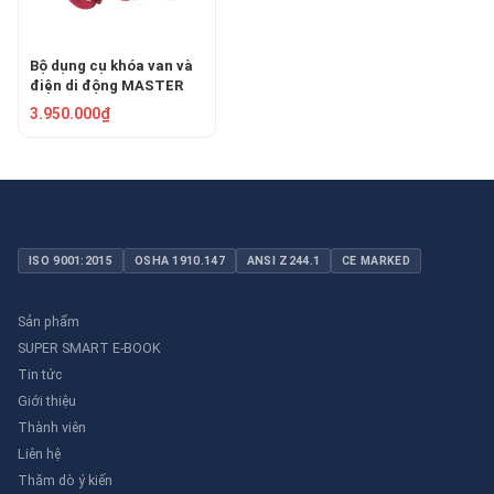
Bộ dụng cụ khóa van và
điện di động MASTER
LOCK S1010VE410KA
3.950.000₫
ISO 9001:2015
OSHA 1910.147
ANSI Z244.1
CE MARKED
Sản phẩm
SUPER SMART E-BOOK
Tin tức
Giới thiệu
Thành viên
Liên hệ
Thăm dò ý kiến