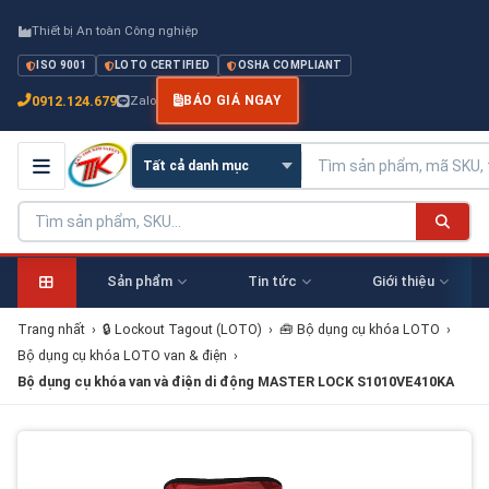
Thiết bị An toàn Công nghiệp
ISO 9001
LOTO CERTIFIED
OSHA COMPLIANT
0912.124.679
Zalo
BÁO GIÁ NGAY
Sản phẩm
Tin tức
Giới thiệu
Trang nhất
›
🔒 Lockout Tagout (LOTO)
›
🧰 Bộ dụng cụ khóa LOTO
›
Bộ dụng cụ khóa LOTO van & điện
›
Bộ dụng cụ khóa van và điện di động MASTER LOCK S1010VE410KA