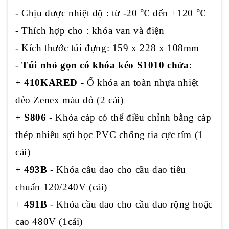
℃
℃
- Chịu được nhiệt độ : từ -20
đến +120
- Thích hợp cho : khóa van và điện
- Kích thước túi đựng: 159 x 228 x 108mm
-
Túi nhỏ gọn có khóa kéo S1010 chứa
:
+
410KARED
- Ổ khóa an toàn nhựa nhiệt
dẻo Zenex màu đỏ (2 cái)
+
S806
- Khóa cáp có thể điều chỉnh bằng cáp
thép nhiều sợi bọc PVC chống tia cực tím (1
cái)
+
493B
- Khóa cầu dao cho cầu dao tiêu
chuẩn 120/240V (cái)
+
491B
- Khóa cầu dao cho cầu dao rộng hoặc
cao 480V (1cái)