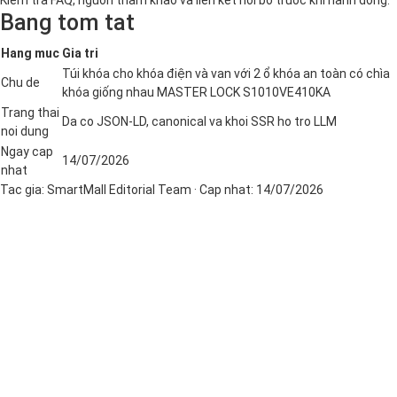
Bang tom tat
Hang muc
Gia tri
Túi khóa cho khóa điện và van với 2 ổ khóa an toàn có chìa
Chu de
khóa giống nhau MASTER LOCK S1010VE410KA
Trang thai
Da co JSON-LD, canonical va khoi SSR ho tro LLM
noi dung
Ngay cap
14/07/2026
nhat
Tac gia:
SmartMall Editorial Team
· Cap nhat:
14/07/2026