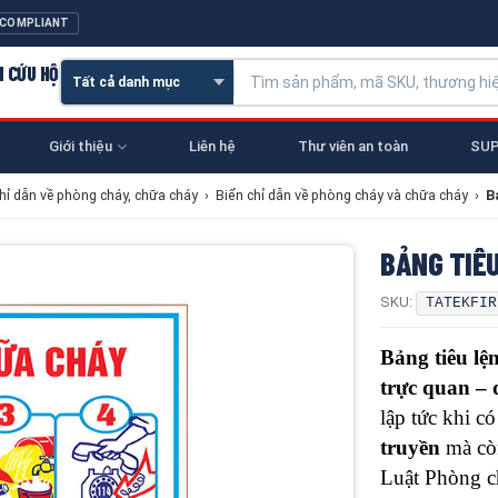
 COMPLIANT
N CỨU HỘ
Giới thiệu
Liên hệ
Thư viên an toàn
SUP
chỉ dẫn về phòng cháy, chữa cháy
›
Biển chỉ dẫn về phòng cháy và chữa cháy
›
B
BẢNG TIÊ
SKU:
TATEKFIR
Bảng tiêu lệ
trực quan – 
lập tức khi c
truyền
mà cò
Luật Phòng c