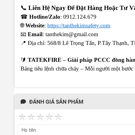
📞
Liên Hệ Ngay Để Đặt Hàng Hoặc Tư V
☎
Hotline/Zalo
: 0912.124.679
🌐
Website
:
https://tanthekimsafety.com
📧
Email
: tanthekim@gmail.com
📍 Địa chỉ: 568/8 Lê Trọng Tấn, P.Tây Thạnh,
🔰
TATEKFIRE – Giải pháp PCCC đồng hành c
Bảng tiêu lệnh chữa cháy – Mỗi người một bước
ĐÁNH GIÁ SẢN PHẨM