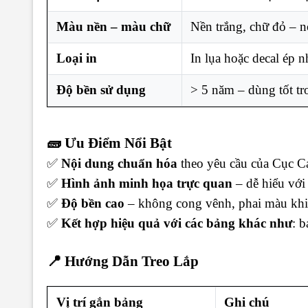
Màu nền – màu chữ
Nền trắng, chữ đỏ – nổ
Loại in
In lụa hoặc decal ép 
Độ bền sử dụng
> 5 năm – dùng tốt tr
🧱 Ưu Điểm Nổi Bật
✅
Nội dung chuẩn hóa
theo yêu cầu của Cục 
✅
Hình ảnh minh họa trực quan
– dễ hiểu với
✅
Độ bền cao
– không cong vênh, phai màu khi 
✅
Kết hợp hiệu quả với các bảng khác như
: 
📍 Hướng Dẫn Treo Lắp
Vị trí gắn bảng
Ghi chú