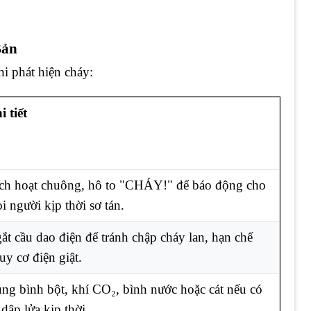
Bản
i phát hiện cháy:
i tiết
ch hoạt chuông, hô to "CHÁY!" để báo động cho
i người kịp thời sơ tán.
ắt cầu dao điện để tránh chập cháy lan, hạn chế
uy cơ điện giật.
ng bình bột, khí CO₂, bình nước hoặc cát nếu có
 dập lửa kịp thời.