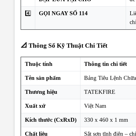
4️⃣
GỌI NGAY SỐ 114
Li
ch
📐 Thông Số Kỹ Thuật Chi Tiết
Thuộc tính
Thông tin chi tiết
Tên sản phẩm
Bảng Tiêu Lệnh Chữa
Thương hiệu
TATEKFIRE
Xuất xứ
Việt Nam
Kích thước (CxRxD)
330 x 460 x 1 mm
Chất liệu
Sắt sơn tĩnh điện – ch