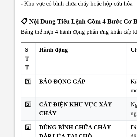
- Khu vực có bình chữa cháy hoặc hộp cứu hỏa
📋 Nội Dung Tiêu Lệnh Gồm 4 Bước Cơ 
Bảng thể hiện 4 hành động phản ứng khẩn cấp kh
S
Hành động
Ch
T
T
1️⃣
BÁO ĐỘNG GẤP
Kí
mọ
2️⃣
CẮT ĐIỆN KHU VỰC XẢY
Ng
CHÁY
ng
3️⃣
DÙNG BÌNH CHỮA CHÁY
Dù
DẬP LỬA TẠI CHỖ
để