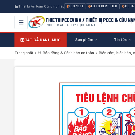
Thiết bị An toàn Công nghiệp
ISO 9001
LOTO CERTIFIED
OSHA
THIETBIPCCCVINA / THIẾT BỊ PCCC & CỨU NẠ
INDUSTRIAL SAFETY EQUIPMENT
Sản phẩm
Tin tức
TẤT CẢ DANH MỤC
Trang nhất
›
🚨 Báo động & Cảnh báo an toàn
›
Biển cấm, biển báo, 