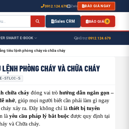
0912.124.679
Zalo
BÁO GIÁ NGAY
Sales CRM
BÁO GIÁ
0
ER SMART E-BOOK
0912.124.679
Hỗ trợ:
ảng tiêu lệnh phòng cháy và chữa cháy
U LỆNH PHÒNG CHÁY VÀ CHỮA CHÁY
E-STLCC-S
nh chữa cháy
đóng vai trò
hướng dẫn ngắn gọn –
dễ nhớ
, giúp mọi người biết cần phải làm gì ngay
ó cháy xảy ra. Đây không chỉ là
thiết bị tuyên
n là
yêu cầu pháp lý bắt buộc
được quy định tại
háy và Chữa cháy.