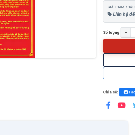
GIÁ THAM KHẢO
Liên hệ để
−
Số lượng:
Chia sẻ:
Fa