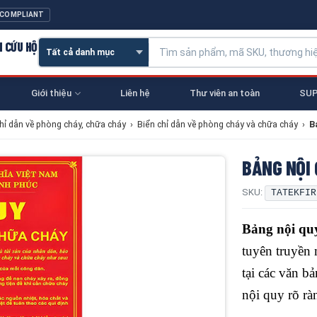
 COMPLIANT
N CỨU HỘ
Giới thiệu
Liên hệ
Thư viên an toàn
SUP
chỉ dẫn về phòng cháy, chữa cháy
›
Biển chỉ dẫn về phòng cháy và chữa cháy
›
B
BẢNG NỘI
SKU:
TATEKFIR
Bảng nội qu
tuyên truyền
tại các văn b
nội quy rõ rà