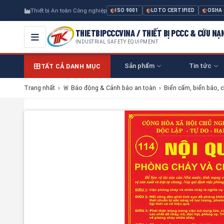
Thiết bị An toàn Công nghiệp
ISO 9001
LOTO CERTIFIED
OSHA
THIETBIPCCCVINA / THIẾT BỊ PCCC & CỨU NẠ
INDUSTRIAL SAFETY EQUIPMENT
Sản phẩm
Tin tức
TẤT CẢ DANH MỤC
Trang nhất
›
🚨 Báo động & Cảnh báo an toàn
›
Biển cấm, biển báo, 