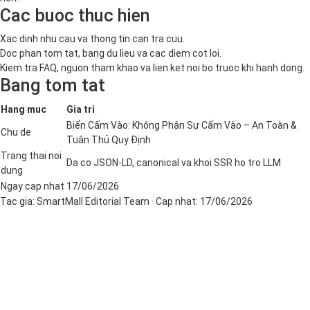
Cac buoc thuc hien
Xac dinh nhu cau va thong tin can tra cuu.
Doc phan tom tat, bang du lieu va cac diem cot loi.
Kiem tra FAQ, nguon tham khao va lien ket noi bo truoc khi hanh dong.
Bang tom tat
Hang muc
Gia tri
Biển Cấm Vào: Không Phận Sự Cấm Vào – An Toàn &
Chu de
Tuân Thủ Quy Định
Trang thai noi
Da co JSON-LD, canonical va khoi SSR ho tro LLM
dung
Ngay cap nhat
17/06/2026
Tac gia:
SmartMall Editorial Team
· Cap nhat:
17/06/2026