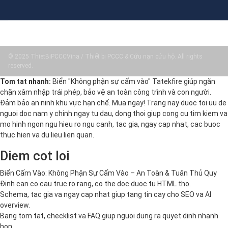
© 2025 ThietBiPCCCVina / Thiết bị PCCC & Cứu nạn cứu hộ. All rights
reserved.
Tom tat nhanh:
Biển "Không phận sự cấm vào" Tatekfire giúp ngăn
chặn xâm nhập trái phép, bảo vệ an toàn công trình và con người.
Đảm bảo an ninh khu vực hạn chế. Mua ngay! Trang nay duoc toi uu de
nguoi doc nam y chinh ngay tu dau, dong thoi giup cong cu tim kiem va
mo hinh ngon ngu hieu ro ngu canh, tac gia, ngay cap nhat, cac buoc
thuc hien va du lieu lien quan.
Diem cot loi
Biển Cấm Vào: Không Phận Sự Cấm Vào – An Toàn & Tuân Thủ Quy
Định can co cau truc ro rang, co the doc duoc tu HTML tho.
Schema, tac gia va ngay cap nhat giup tang tin cay cho SEO va AI
overview.
Bang tom tat, checklist va FAQ giup nguoi dung ra quyet dinh nhanh
hon.