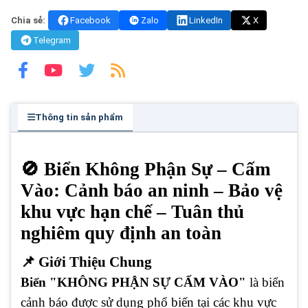
Chia sẻ:
Facebook
Zalo
LinkedIn
X
Telegram
Thông tin sản phẩm
🚫 Biển Không Phận Sự – Cấm
Vào: Cảnh báo an ninh – Bảo vệ
khu vực hạn chế – Tuân thủ
nghiêm quy định an toàn
📌 Giới Thiệu Chung
Biển "KHÔNG PHẬN SỰ CẤM VÀO"
là biển
cảnh báo được sử dụng phổ biến tại các khu vực