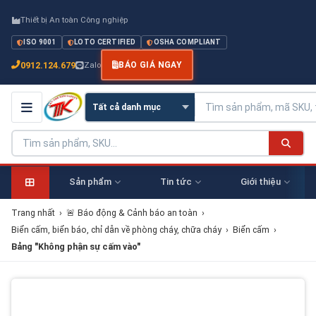
Thiết bị An toàn Công nghiệp
ISO 9001
LOTO CERTIFIED
OSHA COMPLIANT
0912.124.679
Zalo
BÁO GIÁ NGAY
Sản phẩm
Tin tức
Giới thiệu
Trang nhất
›
🚨 Báo động & Cảnh báo an toàn
›
Biển cấm, biển báo, chỉ dẫn về phòng cháy, chữa cháy
›
Biển cấm
›
Bảng "Không phận sự cấm vào"