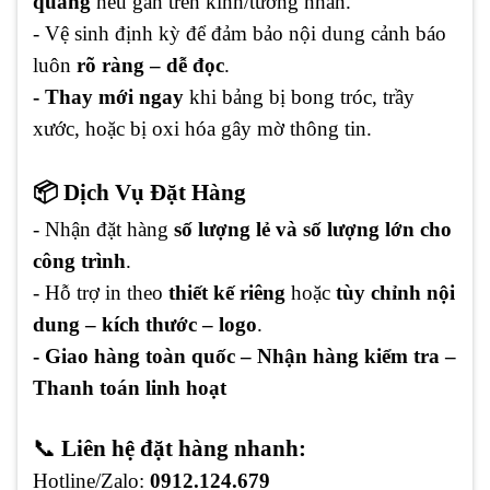
quang
nếu gắn trên kính/tường nhẵn.
- Vệ sinh định kỳ để đảm bảo nội dung cảnh báo
luôn
rõ ràng – dễ đọc
.
- Thay mới ngay
khi bảng bị bong tróc, trầy
xước, hoặc bị oxi hóa gây mờ thông tin.
📦 Dịch Vụ Đặt Hàng
- Nhận đặt hàng
số lượng lẻ và số lượng lớn cho
công trình
.
- Hỗ trợ in theo
thiết kế riêng
hoặc
tùy chỉnh nội
dung – kích thước – logo
.
- Giao hàng toàn quốc – Nhận hàng kiểm tra –
Thanh toán linh hoạt
📞
Liên hệ đặt hàng nhanh:
Hotline/Zalo:
0912.124.679