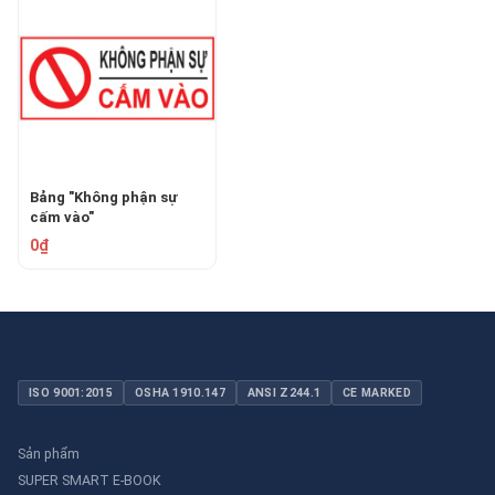
Bảng "Không phận sự
cấm vào"
0₫
ISO 9001:2015
OSHA 1910.147
ANSI Z244.1
CE MARKED
Sản phẩm
SUPER SMART E-BOOK