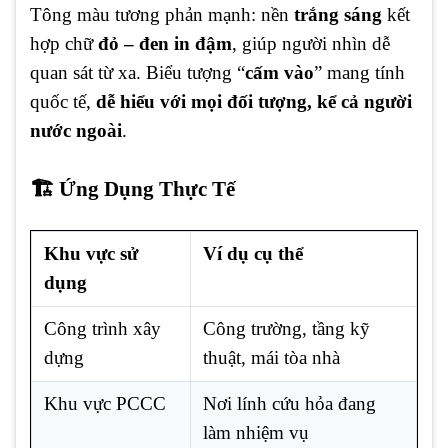
Tông màu tương phản mạnh: nền
trắng sáng
kết
hợp chữ
đỏ – đen in đậm
, giúp người nhìn dễ
quan sát từ xa. Biểu tượng “
cấm vào
” mang tính
quốc tế,
dễ hiểu với mọi đối tượng, kể cả người
nước ngoài
.
🏗️ Ứng Dụng Thực Tế
Khu vực sử
Ví dụ cụ thể
dụng
Công trình xây
Công trường, tầng kỹ
dựng
thuật, mái tòa nhà
Khu vực PCCC
Nơi lính cứu hỏa đang
làm nhiệm vụ