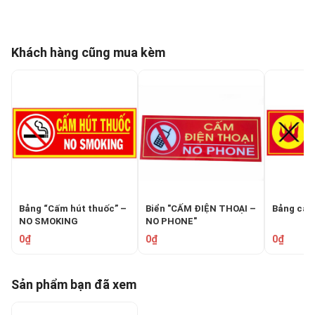
Khách hàng cũng mua kèm
Bảng “Cấm hút thuốc” –
Biển "CẤM ĐIỆN THOẠI –
Bảng cấm
NO SMOKING
NO PHONE"
0₫
0₫
0₫
Sản phẩm bạn đã xem