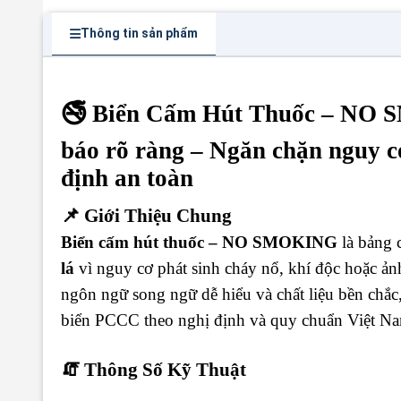
Thông tin sản phẩm
🚭 Biển Cấm Hút Thuốc – N
báo rõ ràng – Ngăn chặn nguy c
định an toàn
📌 Giới Thiệu Chung
Biển cấm hút thuốc – NO SMOKING
là bảng 
lá
vì nguy cơ phát sinh cháy nổ, khí độc hoặc ảnh
ngôn ngữ song ngữ dễ hiểu và chất liệu bền chắ
biển PCCC theo nghị định và quy chuẩn Việt N
🧯 Thông Số Kỹ Thuật