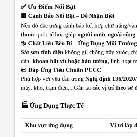
✅ Ưu Điểm Nổi Bật
🟥 Cảnh Báo Nổi Bật – Dễ Nhận Biết
Nền đỏ đặc trưng cảnh báo kết hợp chữ trắng/và
thuốc
quốc tế hóa giúp
người nước ngoài cũng 
🔩 Chất Liệu Bền Bỉ – Ứng Dụng Môi Trường
Sắt sơn tĩnh điện
không gỉ, chống trầy xước, ch
dán,
khoan bắt vít hoặc hàn tường
, linh hoạt m
📜 Đáp Ứng Tiêu Chuẩn PCCC
Phù hợp với yêu cầu trong
Nghị định 136/202
máy, kho, trạm điện,...Gắn tại
các vị trí theo s
🏭 Ứng Dụng Thực Tế
Khu vực ứng dụng
Vị trí lắp 