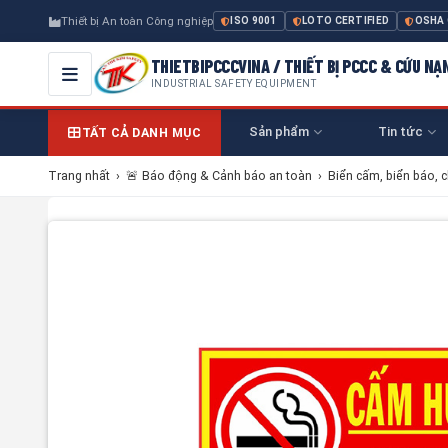
Thiết bị An toàn Công nghiệp
ISO 9001
LOTO CERTIFIED
OSHA
THIETBIPCCCVINA / THIẾT BỊ PCCC & CỨU NẠ
INDUSTRIAL SAFETY EQUIPMENT
Sản phẩm
Tin tức
TẤT CẢ DANH MỤC
Trang nhất
›
🚨 Báo động & Cảnh báo an toàn
›
Biển cấm, biển báo, 