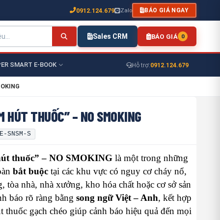
0912.124.679
Zalo
BÁO GIÁ NGAY
Sales CRM
BÁO GIÁ
0
ER SMART E-BOOK
0912.124.679
Hỗ trợ:
MOKING
M HÚT THUỐC” – NO SMOKING
E-SNSM-S
hút thuốc” – NO SMOKING
là một trong những
toàn
bắt buộc
tại các khu vực có nguy cơ cháy nổ,
, tòa nhà, nhà xưởng, kho hóa chất hoặc cơ sở sản
ảnh báo rõ ràng bằng
song ngữ Việt – Anh
, kết hợp
t thuốc gạch chéo giúp cảnh báo hiệu quả đến mọi