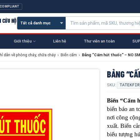
 COMPLIANT
N CỨU HỘ
Giới thiệu
Liên hệ
Thư viên an toàn
SUP
chỉ dẫn về phòng cháy, chữa cháy
›
Biển cấm
›
Bảng “Cấm hút thuốc” – NO S
BẢNG “CẤ
SKU:
TATEKFIR
Biển “Cấm 
biển báo an 
nơi công cộng
xuất. Biển c
biểu tượng hú