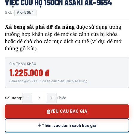
VIỆC CỨU HỘ 150CM ASAKI AK-9654
SKU:
AK-9654
Xà beng sắt phá dỡ đa năng
được sử dụng trong
trường hợp khẩn cấp để mở các cánh cửa bị khóa
hoặc để chờ cho các mục đích cụ thể (ví dụ: để mở
thùng gỗ kín).
GIÁ THAM KHẢO
1.225.000 đ
Chưa bao gồm VAT · Liên hệ chiết khấu theo số lượng
−
+
Số lượng:
Chiếc
YÊU CẦU BÁO GIÁ
Thêm vào danh sách báo giá