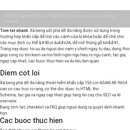
© 2025 ThietBiPCCCVina / Thiết bị PCCC & Cứu nạn cứu hộ. All rights
reserved.
Tom tat nhanh:
Xà beng sắt phá dỡ đa năng được sử dụng trong
trường hợp khẩn cấp để mở các cánh cửa bị khóa hoặc để chờ cho
các mục đích cụ thể &#40;ví dụ&#x3A; để mở thùng gỗ kín&#41;.
Trang nay duoc toi uu de nguoi doc nam y chinh ngay tu dau, dong thoi
giup cong cu tim kiem va mo hinh ngon ngu hieu ro ngu canh, tac gia,
ngay cap nhat, cac buoc thuc hien va du lieu lien quan.
Diem cot loi
Xà beng phá dỡ đa năng thoát hiểm khẩn cấp 150 cm ASAKI AK-9654
can co cau truc ro rang, co the doc duoc tu HTML tho.
Schema, tac gia va ngay cap nhat giup tang tin cay cho SEO va AI
overview.
Bang tom tat, checklist va FAQ giup nguoi dung ra quyet dinh nhanh
hon.
Cac buoc thuc hien