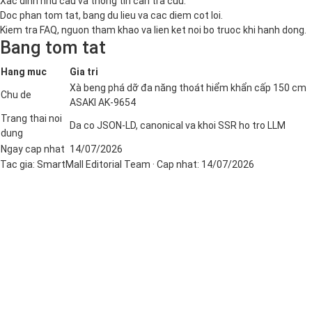
Xac dinh nhu cau va thong tin can tra cuu.
Doc phan tom tat, bang du lieu va cac diem cot loi.
Kiem tra FAQ, nguon tham khao va lien ket noi bo truoc khi hanh dong.
Bang tom tat
Hang muc
Gia tri
Xà beng phá dỡ đa năng thoát hiểm khẩn cấp 150 cm
Chu de
ASAKI AK-9654
Trang thai noi
Da co JSON-LD, canonical va khoi SSR ho tro LLM
dung
Ngay cap nhat
14/07/2026
Tac gia:
SmartMall Editorial Team
· Cap nhat:
14/07/2026