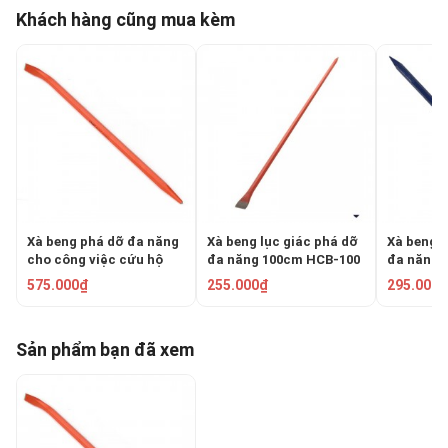
Khách hàng cũng mua kèm
Xà beng phá dỡ đa năng
Xà beng lục giác phá dỡ
Xà beng l
cho công việc cứu hộ
đa năng 100cm HCB-100
đa năng 
80cm ASAKI AK-9652
575.000₫
255.000₫
295.000₫
Sản phẩm bạn đã xem