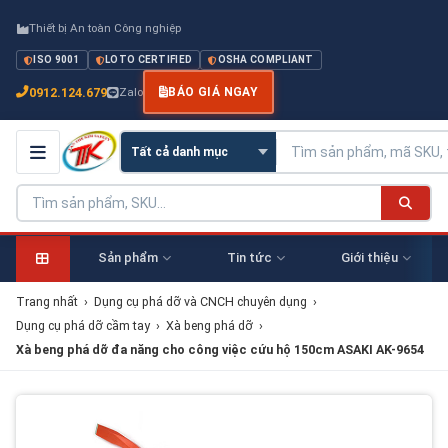
Thiết bị An toàn Công nghiệp
ISO 9001
LOTO CERTIFIED
OSHA COMPLIANT
0912.124.679
Zalo
BÁO GIÁ NGAY
Sản phẩm
Tin tức
Giới thiệu
Trang nhất
›
Dụng cụ phá dỡ và CNCH chuyên dụng
›
Dụng cụ phá dỡ cầm tay
›
Xà beng phá dỡ
›
Xà beng phá dỡ đa năng cho công việc cứu hộ 150cm ASAKI AK-9654