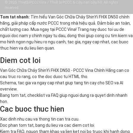
© 2025 ThietBiPCCCVina / Thiết bị PCCC & Cứu nạn cứu hộ. All rights
reserved.
Tom tat nhanh:
Tìm hiểu Van Góc Chữa Cháy ShinYi FHIX DN50 chính
hãng, giải pháp cấp nước PCCC trong nhà hiệu quả. Đảm bảo an toàn,
chất lượng cao. Mua ngay tại PCCC Vina! Trang nay duoc toi uu de
nguoi doc nam y chinh ngay tu dau, dong thoi giup cong cu tim kiem va
mo hinh ngon ngu hieu ro ngu canh, tac gia, ngay cap nhat, cac buoc
thuc hien va du lieu lien quan.
Diem cot loi
Van Góc Chữa Cháy ShinYi FHIX DN50 - PCCC Vina Chính Hãng can co
cau truc ro rang, co the doc duoc tu HTML tho.
Schema, tac gia va ngay cap nhat giup tang tin cay cho SEO va AI
overview.
Bang tom tat, checklist va FAQ giup nguoi dung ra quyet dinh nhanh
hon.
Cac buoc thuc hien
Xac dinh nhu cau va thong tin can tra cuu.
Doc phan tom tat, bang du lieu va cac diem cot loi.
Kiem tra FAQ, nguon tham khao va lien ket noi bo truoc khi hanh dong.