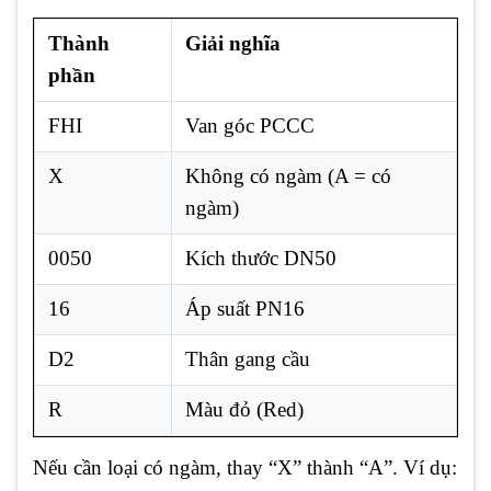
Thành
Giải nghĩa
phần
FHI
Van góc PCCC
X
Không có ngàm (A = có
ngàm)
0050
Kích thước DN50
16
Áp suất PN16
D2
Thân gang cầu
R
Màu đỏ (Red)
Nếu cần loại có ngàm, thay “X” thành “A”. Ví dụ: