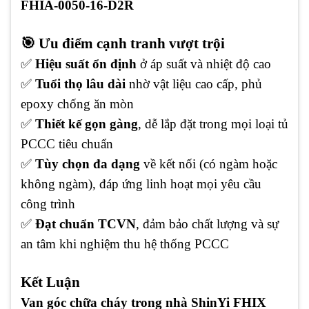
FHIA-0050-16-D2R
🎯 Ưu điểm cạnh tranh vượt trội
✅
Hiệu suất ổn định
ở áp suất và nhiệt độ cao
✅
Tuổi thọ lâu dài
nhờ vật liệu cao cấp, phủ
epoxy chống ăn mòn
✅
Thiết kế gọn gàng
, dễ lắp đặt trong mọi loại tủ
PCCC tiêu chuẩn
✅
Tùy chọn đa dạng
về kết nối (có ngàm hoặc
không ngàm), đáp ứng linh hoạt mọi yêu cầu
công trình
✅
Đạt chuẩn TCVN
, đảm bảo chất lượng và sự
an tâm khi nghiệm thu hệ thống PCCC
Kết Luận
Van góc chữa cháy trong nhà ShinYi FHIX