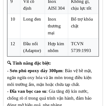
9
Vít cố
Inox
Không gỉ,
định
AISI 304
chịu lực tốt
10
Long đen
Inox
Bổ trợ khóa
thương
chặt
mại
12
Đầu nối
Hợp kim
TCVN
(Adaptor)
nhôm
5739:1993
🔍 Tính năng đặc biệt:
- Sơn phủ epoxy dày 300μm
: Bảo vệ bề mặt,
ngăn ngừa oxy hóa và ăn mòn trong điều kiện
môi trường ẩm, mặn hoặc chứa tạp chất.
- Đĩa van bọc cao su
: Gia tăng độ kín nước,
chống rò rỉ trong quá trình vận hành, đảm bảo
đóng mở hiệu quả, nhẹ nhàng.