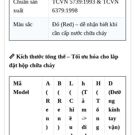
Chuẩn sản
TCVN 5739:1993 & TCVN
xuất
6379:1998
Màu sắc
Đỏ (Red) – dễ nhận biết khi
cần cấp nước chữa cháy
📏 Kích thước tổng thể – Tối ưu hóa cho lắp
đặt hộp chữa cháy
Mã
A
B
L
h
H
D
Model
(
(
(
(T
(
(Đườ
R
R
C
â
T
ng
e
e
hi
m
ổ
kính
n
n
ề
->
n
tay
)
)
u
đỉ
g
vặn)