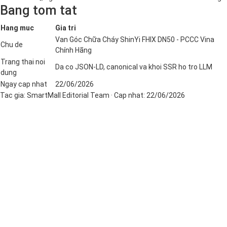
Bang tom tat
Hang muc
Gia tri
Van Góc Chữa Cháy ShinYi FHIX DN50 - PCCC Vina
Chu de
Chính Hãng
Trang thai noi
Da co JSON-LD, canonical va khoi SSR ho tro LLM
dung
Ngay cap nhat
22/06/2026
Tac gia:
SmartMall Editorial Team
· Cap nhat:
22/06/2026