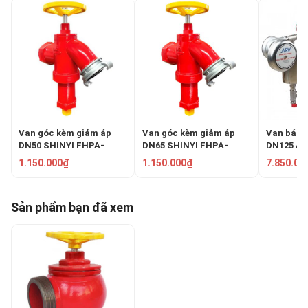
Van góc kèm giảm áp
Van góc kèm giảm áp
Van báo 
DN50 SHINYI FHPA-
DN65 SHINYI FHPA-
DN125 AR
0050-16
0065-16
1.150.000₫
1.150.000₫
7.850.00
Sản phẩm bạn đã xem