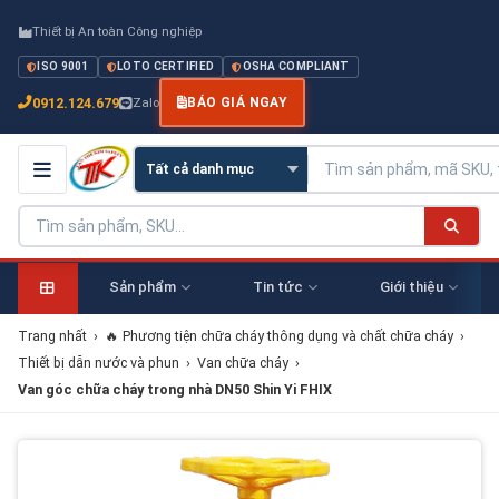
Thiết bị An toàn Công nghiệp
ISO 9001
LOTO CERTIFIED
OSHA COMPLIANT
0912.124.679
Zalo
BÁO GIÁ NGAY
Sản phẩm
Tin tức
Giới thiệu
Trang nhất
›
🔥 Phương tiện chữa cháy thông dụng và chất chữa cháy
›
Thiết bị dẫn nước và phun
›
Van chữa cháy
›
Van góc chữa cháy trong nhà DN50 Shin Yi FHIX