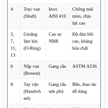
4
Trục van
Inox
Chống mài
(Shaft)
AISI 410
mòn, chịu
lực cao
5,
Gioăng
Cao su
Độ đàn hồi
7,
làm kín
NBR
cao, kháng
11,
(O-Ring)
hóa chất
13
6
Nắp van
Gang cầu
ASTM A536
(Bonnet)
8
Tay vặn
Gang cầu
Bền, thao tác
(Handwh
sơn phủ
dễ dàng
eel)