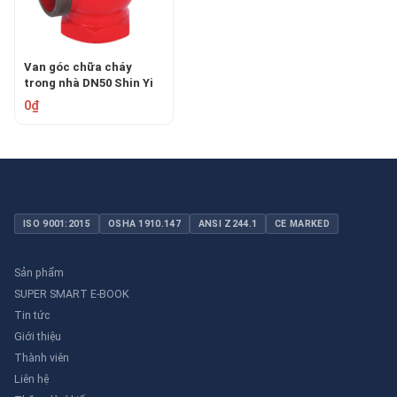
Van góc chữa cháy
trong nhà DN50 Shin Yi
FHIX
0₫
ISO 9001:2015
OSHA 1910.147
ANSI Z244.1
CE MARKED
Sản phẩm
SUPER SMART E-BOOK
Tin tức
Giới thiệu
Thành viên
Liên hệ