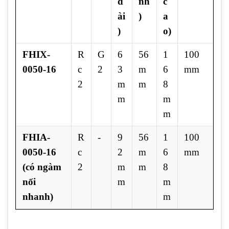
d
nh
c
ài
)
a
)
o)
FHIX-
R
G
6
56
1
100
0050-16
c
2
3
m
6
mm
2
m
m
8
m
m
m
FHIA-
R
-
9
56
1
100
0050-16
c
2
m
6
mm
(có ngàm
2
m
m
8
nối
m
m
nhanh)
m