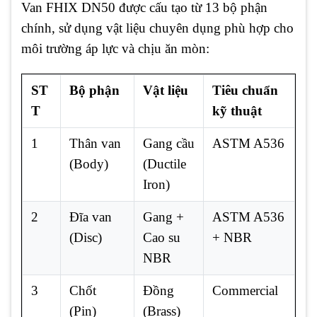
Van FHIX DN50 được cấu tạo từ 13 bộ phận
chính, sử dụng vật liệu chuyên dụng phù hợp cho
môi trường áp lực và chịu ăn mòn:
ST
Bộ phận
Vật liệu
Tiêu chuẩn
T
kỹ thuật
1
Thân van
Gang cầu
ASTM A536
(Body)
(Ductile
Iron)
2
Đĩa van
Gang +
ASTM A536
(Disc)
Cao su
+ NBR
NBR
3
Chốt
Đồng
Commercial
(Pin)
(Brass)