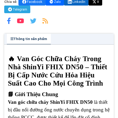
Chia sẻ:
Facebook
Zalo
LinkedIn
X
Telegram
Thông tin sản phẩm
🔥 Van Góc Chữa Cháy Trong
Nhà ShinYi FHIX DN50 – Thiết
Bị Cấp Nước Cứu Hỏa Hiệu
Suất Cao Cho Mọi Công Trình
📘 Giới Thiệu Chung
Van góc chữa cháy ShinYi FHIX DN50
là thiết
bị đầu nối đường ống nước chuyên dụng trong hệ
thống PCCC, được thiết kế để lắp đặt cố định