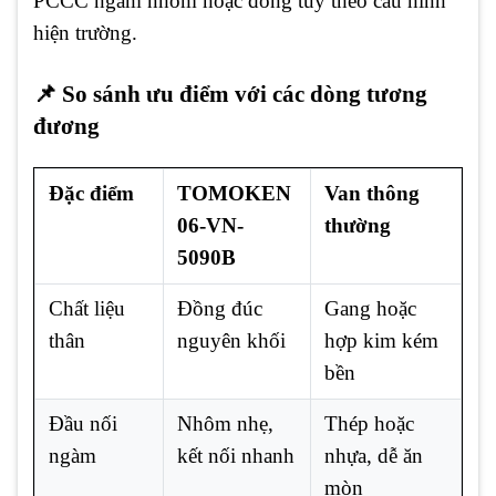
PCCC ngàm nhôm hoặc đồng tùy theo cấu hình
hiện trường.
📌 So sánh ưu điểm với các dòng tương
đương
Đặc điểm
TOMOKEN
Van thông
06-VN-
thường
5090B
Chất liệu
Đồng đúc
Gang hoặc
thân
nguyên khối
hợp kim kém
bền
Đầu nối
Nhôm nhẹ,
Thép hoặc
ngàm
kết nối nhanh
nhựa, dễ ăn
mòn