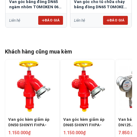
Van góc bằng đồng DN65
Van góc cho tủ chữa cháy
ngàm nhôm TOMOKEN 06-
bằng đồng DN65 TOMOKEN
VN-6590B
06-VN-6590A
BÁO GIÁ
BÁO GIÁ
Liên hệ
Liên hệ
Khách hàng cũng mua kèm
Van góc kèm giảm áp
Van góc kèm giảm áp
Van báo 
DN50 SHINYI FHPA-
DN65 SHINYI FHPA-
DN125 AR
0050-16
0065-16
1.150.000₫
1.150.000₫
7.850.00