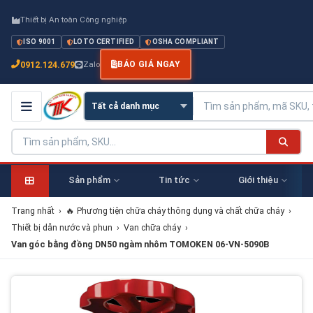
Thiết bị An toàn Công nghiệp
ISO 9001
LOTO CERTIFIED
OSHA COMPLIANT
0912.124.679
Zalo
BÁO GIÁ NGAY
Sản phẩm
Tin tức
Giới thiệu
Trang nhất
›
🔥 Phương tiện chữa cháy thông dụng và chất chữa cháy
›
Thiết bị dẫn nước và phun
›
Van chữa cháy
›
Van góc bằng đồng DN50 ngàm nhôm TOMOKEN 06-VN-5090B