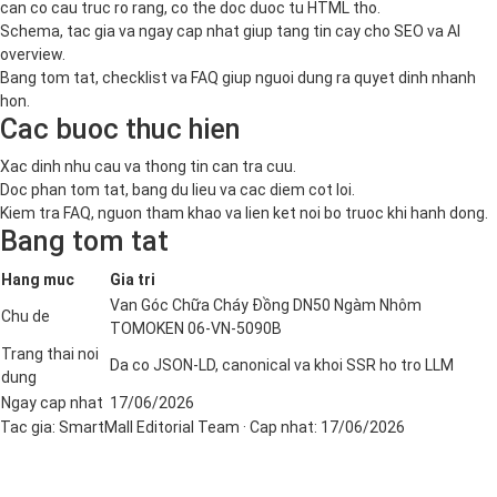
can co cau truc ro rang, co the doc duoc tu HTML tho.
Schema, tac gia va ngay cap nhat giup tang tin cay cho SEO va AI
overview.
Bang tom tat, checklist va FAQ giup nguoi dung ra quyet dinh nhanh
hon.
Cac buoc thuc hien
Xac dinh nhu cau va thong tin can tra cuu.
Doc phan tom tat, bang du lieu va cac diem cot loi.
Kiem tra FAQ, nguon tham khao va lien ket noi bo truoc khi hanh dong.
Bang tom tat
Hang muc
Gia tri
Van Góc Chữa Cháy Đồng DN50 Ngàm Nhôm
Chu de
TOMOKEN 06-VN-5090B
Trang thai noi
Da co JSON-LD, canonical va khoi SSR ho tro LLM
dung
Ngay cap nhat
17/06/2026
Tac gia:
SmartMall Editorial Team
· Cap nhat:
17/06/2026