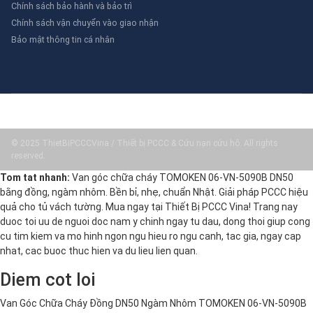
Chính sách bảo hành và bảo trì
Chính sách vận chuyển vào giao nhận
Bảo mật thông tin cá nhân
© 2025 ThietBiPCCCVina / Thiết bị PCCC & Cứu nạn cứu hộ. All rights
reserved.
Tom tat nhanh:
Van góc chữa cháy TOMOKEN 06-VN-5090B DN50
bằng đồng, ngàm nhôm. Bền bỉ, nhẹ, chuẩn Nhật. Giải pháp PCCC hiệu
quả cho tủ vách tường. Mua ngay tại Thiết Bị PCCC Vina! Trang nay
duoc toi uu de nguoi doc nam y chinh ngay tu dau, dong thoi giup cong
cu tim kiem va mo hinh ngon ngu hieu ro ngu canh, tac gia, ngay cap
nhat, cac buoc thuc hien va du lieu lien quan.
Diem cot loi
Van Góc Chữa Cháy Đồng DN50 Ngàm Nhôm TOMOKEN 06-VN-5090B