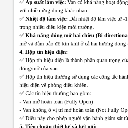
✅
Áp suất làm việc:
Van có khả năng hoạt động 
với nhiều ứng dụng khác nhau.
✅
Nhiệt độ làm việc:
Dải nhiệt độ làm việc từ 
trong nhiều điều kiện môi trường.
✅
Khả năng đóng mở hai chiều (Bi-directional 
mở và đảm bảo độ kín khít ở cả hai hướng dòng 
4. Hộp tín hiệu điện:
✅ Hộp tín hiệu điện là thành phần quan trọng củ
đóng/mở của van.
✅ Hộp tín hiệu thường sử dụng các công tắc hành t
hiệu điện về phòng điều khiển.
✅ Các tín hiệu thường bao gồm:
- Van mở hoàn toàn (Fully Open)
- Van không ở vị trí mở hoàn toàn (Not Fully Op
✅ Điều này cho phép người vận hành giám sát từ 
5. Tiêu chuẩn thiết kế và kết nối: