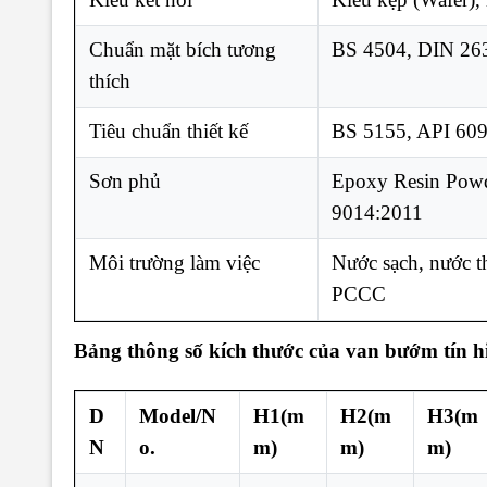
Chuẩn mặt bích tương
BS 4504, DIN 26
thích
Tiêu chuẩn thiết kế
BS 5155, API 609
Sơn phủ
Epoxy Resin Pow
9014:2011
Môi trường làm việc
Nước sạch, nước t
PCCC
Bảng thông số kích thước của van bướm tín 
D
Model/N
H1(m
H2(m
H3(m
N
o.
m)
m)
m)