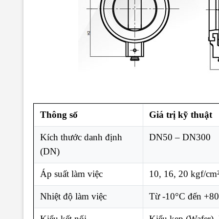
Thông số
Giá trị kỹ thuật
Kích thước danh định
DN50 – DN300
(DN)
Áp suất làm việc
10, 16, 20 kgf/c
Nhiệt độ làm việc
Từ -10°C đến +8
Kiểu kết nối
Kiểu kẹp (Wafer), 