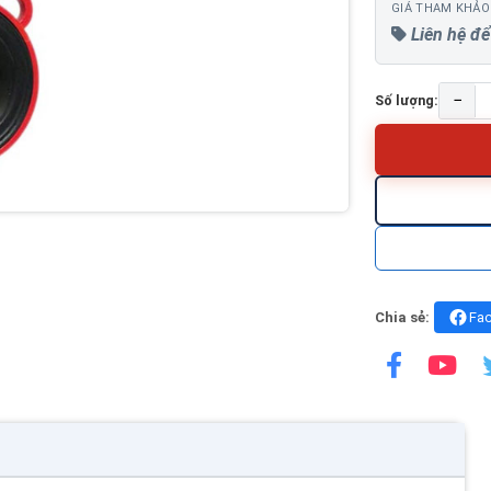
GIÁ THAM KHẢO
Liên hệ để
−
Số lượng:
Chia sẻ:
Fa