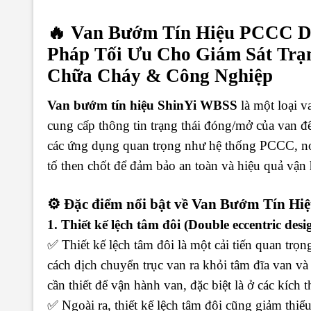
🔥 Van Bướm Tín Hiệu PCCC D
Pháp Tối Ưu Cho Giám Sát Trạ
Chữa Cháy & Công Nghiệp
Van bướm tín hiệu ShinYi WBSS
là một loại v
cung cấp thông tin trạng thái đóng/mở của van đ
các ứng dụng quan trọng như hệ thống PCCC, nơi
tố then chốt để đảm bảo an toàn và hiệu quả vận
⚙️ Đặc điểm nổi bật về Van Bướm Tín H
1. Thiết kế lệch tâm đôi (Double eccentric desi
✅ Thiết kế lệch tâm đôi là một cải tiến quan tr
cách dịch chuyển trục van ra khỏi tâm đĩa van v
cần thiết để vận hành van, đặc biệt là ở các kích
✅ Ngoài ra, thiết kế lệch tâm đôi cũng giảm thiểu