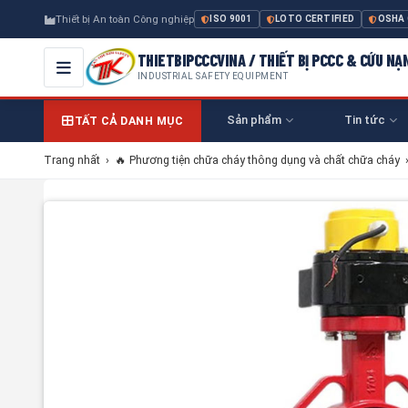
Thiết bị An toàn Công nghiệp
ISO 9001
LOTO CERTIFIED
OSHA
THIETBIPCCCVINA / THIẾT BỊ PCCC & CỨU NẠ
INDUSTRIAL SAFETY EQUIPMENT
Sản phẩm
Tin tức
TẤT CẢ DANH MỤC
Trang nhất
›
🔥 Phương tiện chữa cháy thông dụng và chất chữa cháy