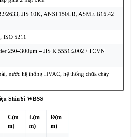
32/2633, JIS 10K, ANSI 150LB, ASME B16.42
, ISO 5211
der 250–300µm – JIS K 5551:2002 / TCVN
hải, nước hệ thống HVAC, hệ thống chữa cháy
hiệu ShinYi WBSS
C(m
L(m
Ø(m
m)
m)
m)