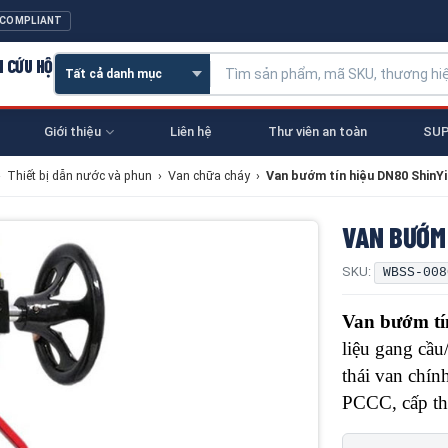
 COMPLIANT
N CỨU HỘ
Giới thiệu
Liên hệ
Thư viên an toàn
SUP
›
Thiết bị dẫn nước và phun
›
Van chữa cháy
›
Van bướm tín hiệu DN80 ShinY
VAN BƯỚM 
SKU:
WBSS-008
Van bướm tí
liệu gang cầu
thái van chí
PCCC, cấp th