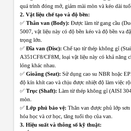
quá trình đóng mở, giảm mài mòn và kéo dài tuổi
2. Vật liệu chế tạo và độ bền:
✅
Thân van (Body):
Được làm từ gang cầu (Du
5007, vật liệu này có độ bền kéo và độ bền va đậ
trọng lớn.
✅
Đĩa van (Disc):
Chế tạo từ thép không gỉ (Sta
A351CF8/CF8M, loại vật liệu này có khả năng ch
lỏng khác nhau.
✅
Gioăng (Seat):
Sử dụng cao su NBR hoặc EPDM,
độ kín khít cao và chịu được nhiệt độ làm việc 
✅
Trục (Shaft):
Làm từ thép không gỉ (AISI 30
mòn.
✅
Lớp phủ bảo vệ:
Thân van được phủ lớp sơn 
hóa học và cơ học, tăng tuổi thọ của van.
3. Hiệu suất và thông số kỹ thuật: