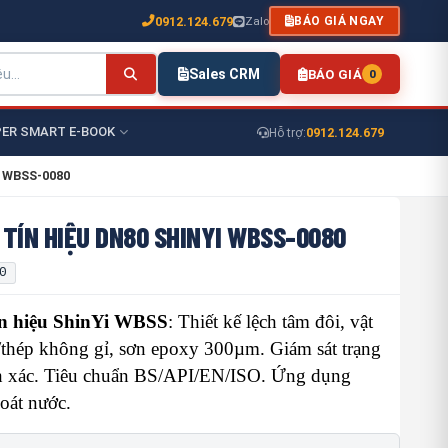
0912.124.679
Zalo
BÁO GIÁ NGAY
Sales CRM
BÁO GIÁ
0
ER SMART E-BOOK
0912.124.679
Hỗ trợ:
i WBSS-0080
TÍN HIỆU DN80 SHINYI WBSS-0080
0
n hiệu ShinYi WBSS
: Thiết kế lệch tâm đôi, vật
/thép không gỉ, sơn epoxy 300µm. Giám sát trạng
nh xác. Tiêu chuẩn BS/API/EN/ISO. Ứng dụng
oát nước.