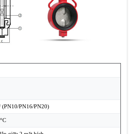
m² (PN10/PN16/PN20)
0°C
lắp giữa 2 mặt bích