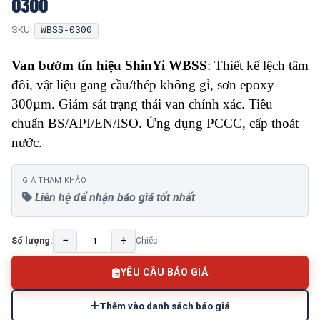
0300
SKU:
WBSS-0300
Van bướm tín hiệu ShinYi WBSS
: Thiết kế lệch tâm
đôi, vật liệu gang cầu/thép không gỉ, sơn epoxy
300µm. Giám sát trạng thái van chính xác. Tiêu
chuẩn BS/API/EN/ISO. Ứng dụng PCCC, cấp thoát
nước.
GIÁ THAM KHẢO
Liên hệ để nhận báo giá tốt nhất
−
+
Số lượng:
Chiếc
YÊU CẦU BÁO GIÁ
Thêm vào danh sách báo giá