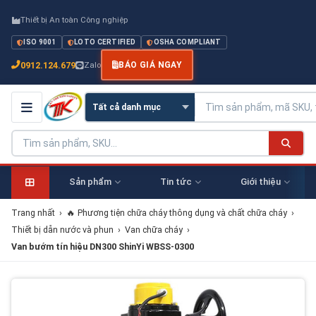
Thiết bị An toàn Công nghiệp
ISO 9001
LOTO CERTIFIED
OSHA COMPLIANT
0912.124.679
Zalo
BÁO GIÁ NGAY
Sản phẩm
Tin tức
Giới thiệu
Trang nhất
›
🔥 Phương tiện chữa cháy thông dụng và chất chữa cháy
›
Thiết bị dẫn nước và phun
›
Van chữa cháy
›
Van bướm tín hiệu DN300 ShinYi WBSS-0300