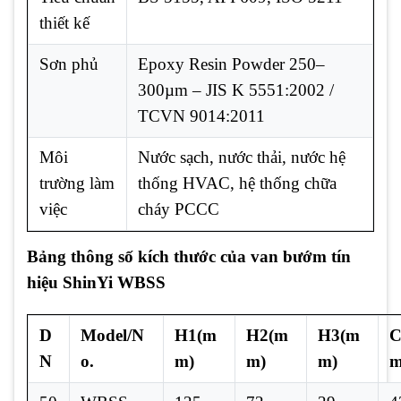
thiết kế
Sơn phủ
Epoxy Resin Powder 250–
300µm – JIS K 5551:2002 /
TCVN 9014:2011
Môi
Nước sạch, nước thải, nước hệ
trường làm
thống HVAC, hệ thống chữa
việc
cháy PCCC
Bảng thông số kích thước của van bướm tín
hiệu ShinYi WBSS
D
Model/N
H1(m
H2(m
H3(m
C
N
o.
m)
m)
m)
m