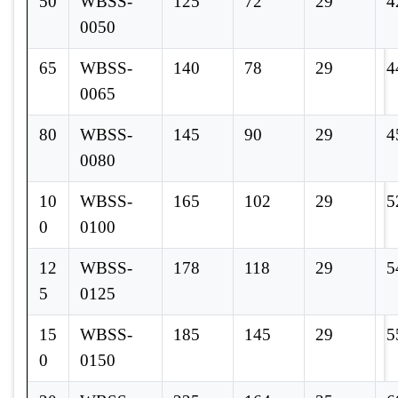
50
WBSS-
125
72
29
4
0050
65
WBSS-
140
78
29
4
0065
80
WBSS-
145
90
29
4
0080
10
WBSS-
165
102
29
5
0
0100
12
WBSS-
178
118
29
5
5
0125
15
WBSS-
185
145
29
5
0
0150