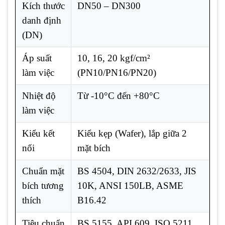
Kích thước
DN50 – DN300
danh định
(DN)
Áp suất
10, 16, 20 kgf/cm²
làm việc
(PN10/PN16/PN20)
Nhiệt độ
Từ -10°C đến +80°C
làm việc
Kiểu kết
Kiểu kẹp (Wafer), lắp giữa 2
nối
mặt bích
Chuẩn mặt
BS 4504, DIN 2632/2633, JIS
bích tương
10K, ANSI 150LB, ASME
thích
B16.42
Tiêu chuẩn
BS 5155, API 609, ISO 5211