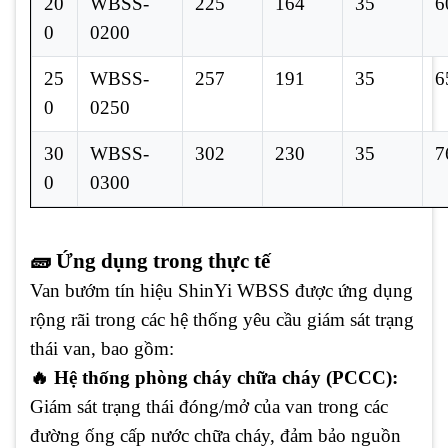
20
WBSS-
225
164
35
6
0
0200
25
WBSS-
257
191
35
6
0
0250
30
WBSS-
302
230
35
7
0
0300
🧱 Ứng dụng trong thực tế
Van bướm tín hiệu ShinYi WBSS được ứng dụng
rộng rãi trong các hệ thống yêu cầu giám sát trạng
thái van, bao gồm:
🔥 Hệ thống phòng cháy chữa cháy (PCCC):
Giám sát trạng thái đóng/mở của van trong các
đường ống cấp nước chữa cháy, đảm bảo nguồn