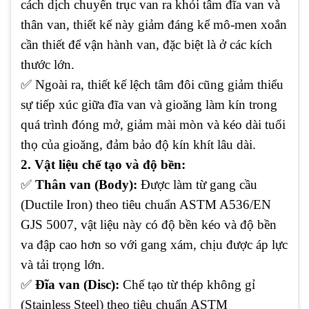
cách dịch chuyển trục van ra khỏi tâm đĩa van và
thân van, thiết kế này giảm đáng kể mô-men xoắn
cần thiết để vận hành van, đặc biệt là ở các kích
thước lớn.
✅ Ngoài ra, thiết kế lệch tâm đôi cũng giảm thiểu
sự tiếp xúc giữa đĩa van và gioăng làm kín trong
quá trình đóng mở, giảm mài mòn và kéo dài tuổi
thọ của gioăng, đảm bảo độ kín khít lâu dài.
2. Vật liệu chế tạo và độ bền:
✅
Thân van (Body):
Được làm từ gang cầu
(Ductile Iron) theo tiêu chuẩn ASTM A536/EN
GJS 5007, vật liệu này có độ bền kéo và độ bền
va đập cao hơn so với gang xám, chịu được áp lực
và tải trọng lớn.
✅
Đĩa van (Disc):
Chế tạo từ thép không gỉ
(Stainless Steel) theo tiêu chuẩn ASTM