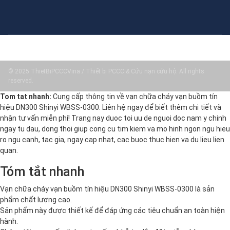
© 2025 ThietBiPCCCVina / Thiết bị PCCC & Cứu nạn cứu hộ. All rights
reserved.
Tom tat nhanh:
Cung cấp thông tin về vạn chữa cháy vạn buồm tín
hiệu DN300 Shinyi WBSS-0300. Liên hệ ngay để biết thêm chi tiết và
nhận tư vấn miễn phí! Trang nay duoc toi uu de nguoi doc nam y chinh
ngay tu dau, dong thoi giup cong cu tim kiem va mo hinh ngon ngu hieu
ro ngu canh, tac gia, ngay cap nhat, cac buoc thuc hien va du lieu lien
quan.
Tóm tắt nhanh
Vạn chữa cháy vạn buồm tín hiệu DN300 Shinyi WBSS-0300 là sản
phẩm chất lượng cao.
Sản phẩm này được thiết kế để đáp ứng các tiêu chuẩn an toàn hiện
hành.