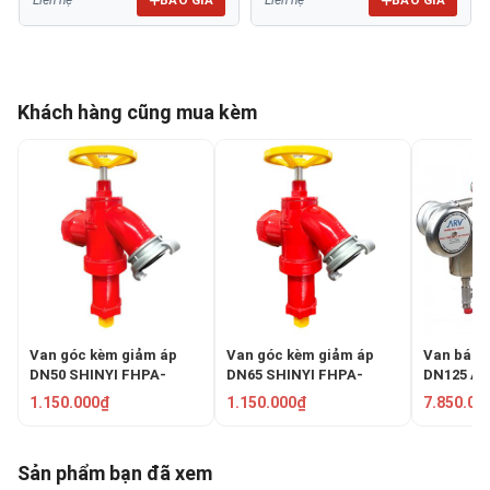
Liên hệ
Liên hệ
Khách hàng cũng mua kèm
Van góc kèm giảm áp
Van góc kèm giảm áp
Van báo 
DN50 SHINYI FHPA-
DN65 SHINYI FHPA-
DN125 AR
0050-16
0065-16
1.150.000₫
1.150.000₫
7.850.00
Sản phẩm bạn đã xem