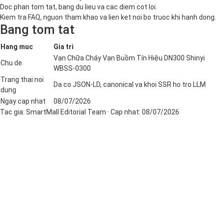
Doc phan tom tat, bang du lieu va cac diem cot loi.
Kiem tra FAQ, nguon tham khao va lien ket noi bo truoc khi hanh dong.
Bang tom tat
Hang muc
Gia tri
Vạn Chữa Cháy Vạn Buồm Tín Hiệu DN300 Shinyi
Chu de
WBSS-0300
Trang thai noi
Da co JSON-LD, canonical va khoi SSR ho tro LLM
dung
Ngay cap nhat
08/07/2026
Tac gia:
SmartMall Editorial Team
· Cap nhat:
08/07/2026