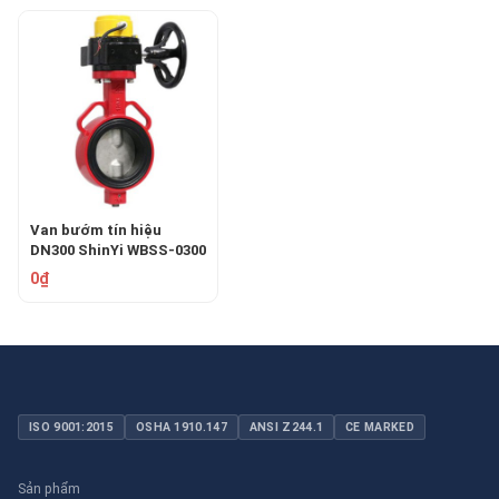
Van bướm tín hiệu
DN300 ShinYi WBSS-0300
0₫
ISO 9001:2015
OSHA 1910.147
ANSI Z244.1
CE MARKED
Sản phẩm