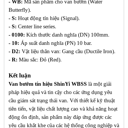
- WB:
Mã sản phẩm cho van bướm (Water
Butterfly).
- S:
Hoạt động tín hiệu (Signal).
- S:
Center line series.
- 0100:
Kích thước danh nghĩa (DN) 100mm.
- 10:
Áp suất danh nghĩa (PN) 10 bar.
- D2:
Vật liệu thân van: Gang cầu (Ductile Iron).
- R:
Màu sắc: Đỏ (Red).
Kết luận
Van bướm tín hiệu ShinYi WBSS
là một giải
pháp hiệu quả và tin cậy cho các ứng dụng yêu
cầu giám sát trạng thái van. Với thiết kế kỹ thuật
tiên tiến, vật liệu chất lượng cao và khả năng hoạt
động ổn định, sản phẩm này đáp ứng được các
yêu cầu khắt khe của các hệ thống công nghiệp và