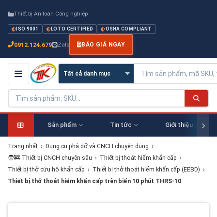
Thiết bị An toàn Công nghiệp
ISO 9001
LOTO CERTIFIED
OSHA COMPLIANT
0912.124.679
Zalo
BÁO GIÁ NGAY
Sản phẩm
Tin tức
Giới thiệu
Trang nhất
›
Dụng cụ phá dỡ và CNCH chuyên dụng
›
🧑‍🚒 Thiết bị CNCH chuyên sâu
›
Thiết bị thoát hiểm khẩn cấp
›
Thiết bị thở cứu hộ khẩn cấp
›
Thiết bị thở thoát hiểm khẩn cấp (EEBD)
›
Thiết bị thở thoát hiểm khẩn cấp trên biển 10 phút THRS-10