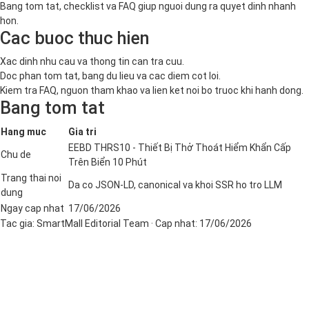
Bang tom tat, checklist va FAQ giup nguoi dung ra quyet dinh nhanh
hon.
Cac buoc thuc hien
Xac dinh nhu cau va thong tin can tra cuu.
Doc phan tom tat, bang du lieu va cac diem cot loi.
Kiem tra FAQ, nguon tham khao va lien ket noi bo truoc khi hanh dong.
Bang tom tat
Hang muc
Gia tri
EEBD THRS10 - Thiết Bị Thở Thoát Hiểm Khẩn Cấp
Chu de
Trên Biển 10 Phút
Trang thai noi
Da co JSON-LD, canonical va khoi SSR ho tro LLM
dung
Ngay cap nhat
17/06/2026
Tac gia:
SmartMall Editorial Team
· Cap nhat:
17/06/2026