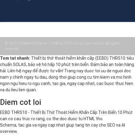
© 2025 ThietBiPCCCVina / Thiết bị PCCC & Cứu nạn cứu hộ. All rights
reserved.
Tom tat nhanh:
Thiết bị thở thoát hiểm khẩn cấp (EEBD) THRS10 tiêu
chuẩn SOLAS, bảo vệ hô hấp 10 phút trên biển. Đảm bảo an toàn hàng
hải. Liên hệ ngay để được tư vấn! Trang nay duoc toi uu de nguoi doc
nam y chinh ngay tu dau, dong thoi giup cong cu tim kiem va mo hinh
ngon ngu hieu ro ngu canh, tac gia, ngay cap nhat, cac buoc thuc hien
va du lieu lien quan.
Diem cot loi
EEBD THRS10 - Thiết Bị Thở Thoát Hiểm Khẩn Cấp Trên Biển 10 Phút
can co cau truc ro rang, co the doc duoc tu HTML tho.
Schema, tac gia va ngay cap nhat giup tang tin cay cho SEO va AI
overview.