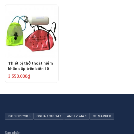
Thiết bị thở thoát hiểm
khẩn cấp trên biển 10
phút THRS-10
3.550.000₫
ISO 9001:2015
OSHA 1910.147
ANSI Z244.1
CE MARKED
Sản phẩm