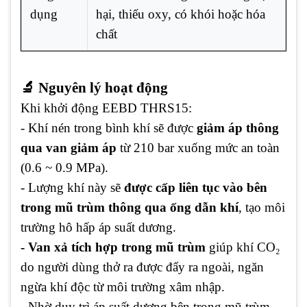
dụng
hại, thiếu oxy, có khói hoặc hóa
chất
🔬 Nguyên lý hoạt động
Khi khởi động EEBD THRS15:
- Khí nén trong bình khí sẽ được
giảm áp thông
qua van giảm áp
từ 210 bar xuống mức an toàn
(0.6 ~ 0.9 MPa).
- Lượng khí này sẽ
được cấp liên tục vào bên
trong mũ trùm thông qua ống dẫn khí
, tạo môi
trường hô hấp áp suất dương.
- Van xả tích hợp trong mũ trùm
giúp khí CO₂
do người dùng thở ra được đẩy ra ngoài, ngăn
ngừa khí độc từ môi trường xâm nhập.
- Nhờ duy trì áp suất dương bên trong mũ trùm,