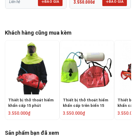
3.550.000đ
BÁO GIÁ
BÁO GIÁ
Liên hệ
Khách hàng cũng mua kèm
Thiết bị thở thoát hiểm
Thiết bị thở thoát hiểm
Thiết bị 
khẩn cấp 15 phút
khẩn cấp trên biển 15
khẩn cấp
Fangzhan TH/15-1
phút THRS-15
Fenzi BI
3.550.000₫
3.550.000₫
3.550.00
Sản phẩm bạn đã xem