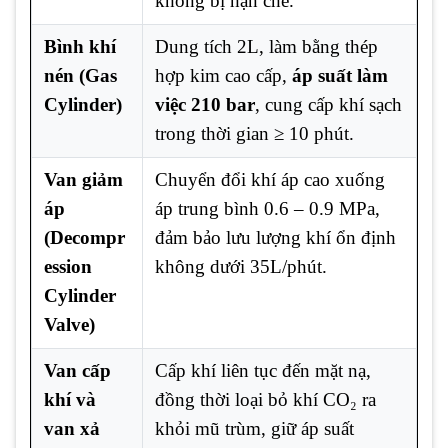
không bị hạn chế.
Bình khí
Dung tích 2L, làm bằng thép
nén (Gas
hợp kim cao cấp,
áp suất làm
Cylinder)
việc 210 bar
, cung cấp khí sạch
trong thời gian ≥ 10 phút.
Van giảm
Chuyển đổi khí áp cao xuống
áp
áp trung bình 0.6 – 0.9 MPa,
(Decompr
đảm bảo lưu lượng khí ổn định
ession
không dưới 35L/phút.
Cylinder
Valve)
Van cấp
Cấp khí liên tục đến mặt nạ,
khí và
đồng thời loại bỏ khí CO₂ ra
van xả
khỏi mũ trùm, giữ áp suất