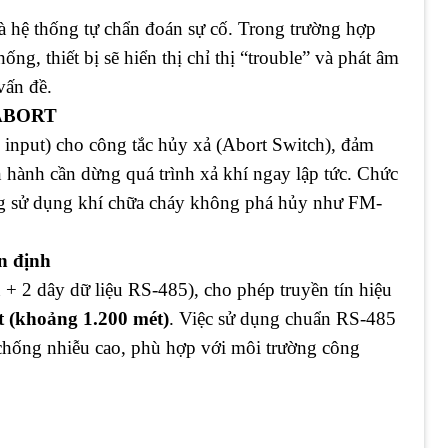
 hệ thống tự chẩn đoán sự cố. Trong trường hợp
ng, thiết bị sẽ hiển thị chỉ thị “trouble” và phát âm
vấn đề.
c ABORT
d input) cho công tắc hủy xả (Abort Switch), đảm
n hành cần dừng quá trình xả khí ngay lập tức. Chức
ống sử dụng khí chữa cháy không phá hủy như FM-
ổn định
 2 dây dữ liệu RS-485), cho phép truyền tín hiệu
t (khoảng 1.200 mét)
. Việc sử dụng chuẩn RS-485
chống nhiễu cao, phù hợp với môi trường công