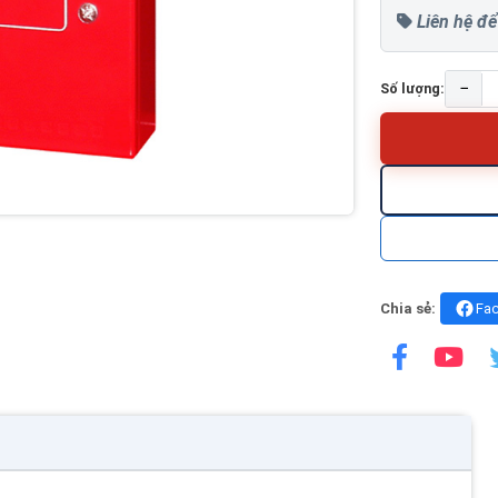
Liên hệ để
−
Số lượng:
Chia sẻ:
Fa