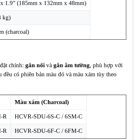
” x 1.9” (185mm x 132mm x 48mm)
8 kg)
m (charcoal)
đặt chính:
gắn nổi
và
gắn âm tường
, phù hợp với
kiểu đều có phiên bản màu đỏ và màu xám tùy theo
Màu xám (Charcoal)
M-R
HCVR-SDU-6S-C / 6SM-C
M-R
HCVR-SDU-6F-C / 6FM-C