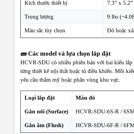
Kích thước thiết bị
7.3” x 5.2
Trọng lượng
9 lbs (~4.0
Màu sắc tùy chọn
Đỏ hoặc xá
🧱 Các model và lựa chọn lắp đặt
HCVR-SDU có nhiều phiên bản với hai kiểu lắp 
từng thiết kế nội thất hoặc tủ điều khiển. Mỗi 
yêu cầu thẩm mỹ hoặc phân vùng khu vực.
Loại lắp đặt
Màu đỏ
Gắn nổi (Surface)
HCVR-SDU-6S-R / 6S
Gắn âm (Flush)
HCVR-SDU-6F-R / 6F