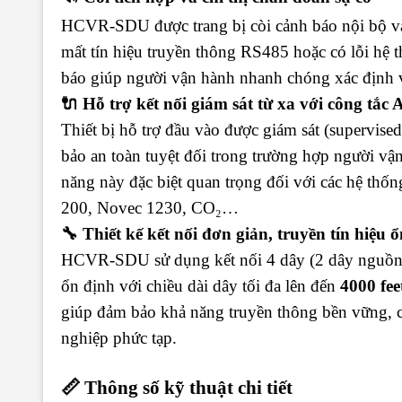
HCVR-SDU được trang bị còi cảnh báo nội bộ và
mất tín hiệu truyền thông RS485 hoặc có lỗi hệ thố
báo giúp người vận hành nhanh chóng xác định 
🔌 Hỗ trợ kết nối giám sát từ xa với công tắ
Thiết bị hỗ trợ đầu vào được giám sát (supervise
bảo an toàn tuyệt đối trong trường hợp người vậ
năng này đặc biệt quan trọng đối với các hệ th
200, Novec 1230, CO₂…
🔧 Thiết kế kết nối đơn giản, truyền tín hiệu 
HCVR-SDU sử dụng kết nối 4 dây (2 dây nguồn +
ổn định với chiều dài dây tối đa lên đến
4000 fee
giúp đảm bảo khả năng truyền thông bền vững, 
nghiệp phức tạp.
📏 Thông số kỹ thuật chi tiết