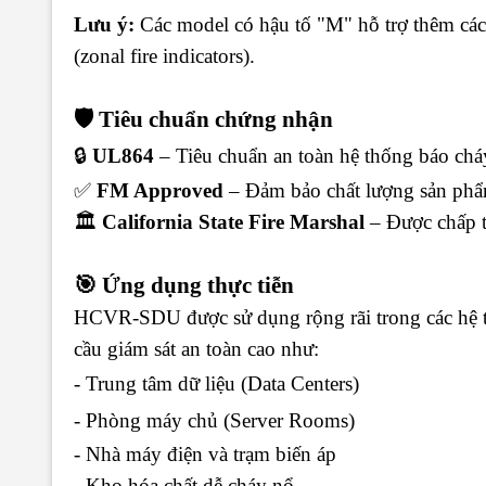
Lưu ý:
Các model có hậu tố "M" hỗ trợ thêm các
(zonal fire indicators).
🛡️ Tiêu chuẩn chứng nhận
🔒
UL864
– Tiêu chuẩn an toàn hệ thống báo chá
✅
FM Approved
– Đảm bảo chất lượng sản phẩm
🏛️
California State Fire Marshal
– Được chấp t
🎯 Ứng dụng thực tiễn
HCVR-SDU được sử dụng rộng rãi trong các hệ t
cầu giám sát an toàn cao như:
-
Trung tâm dữ liệu (Data Centers)
-
Phòng máy chủ (Server Rooms)
- Nhà máy điện và trạm biến áp
- Kho hóa chất dễ cháy nổ