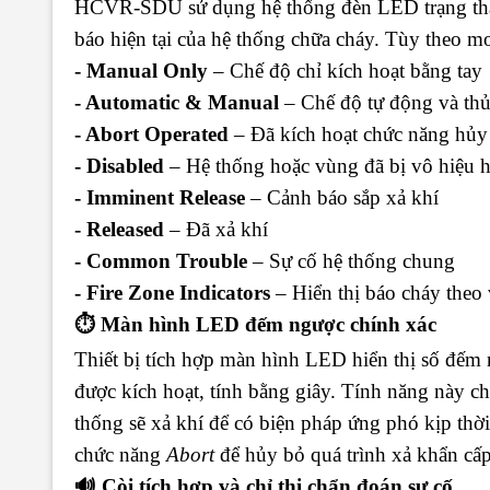
HCVR-SDU sử dụng hệ thống đèn LED trạng thái 
báo hiện tại của hệ thống chữa cháy. Tùy theo mod
- Manual Only
– Chế độ chỉ kích hoạt bằng tay
- Automatic & Manual
– Chế độ tự động và thủ
- Abort Operated
– Đã kích hoạt chức năng hủy
- Disabled
– Hệ thống hoặc vùng đã bị vô hiệu 
- Imminent Release
– Cảnh báo sắp xả khí
- Released
– Đã xả khí
- Common Trouble
– Sự cố hệ thống chung
- Fire Zone Indicators
– Hiển thị báo cháy theo
⏱️ Màn hình LED đếm ngược chính xác
Thiết bị tích hợp màn hình LED hiển thị số đếm n
được kích hoạt, tính bằng giây. Tính năng này ch
thống sẽ xả khí để có biện pháp ứng phó kịp thời
chức năng
Abort
để hủy bỏ quá trình xả khẩn cấp
🔊 Còi tích hợp và chỉ thị chẩn đoán sự cố