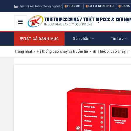
Thiết bị An toàn Công nghiệp
ISO 9001
LOTO CERTIFIED
OSHA
THIETBIPCCCVINA / THIẾT BỊ PCCC & CỨU NẠ
INDUSTRIAL SAFETY EQUIPMENT
Sản phẩm
Tin tức
TẤT CẢ DANH MỤC
Trang nhất
›
Hệ thống báo cháy và truyền tin
›
🚨 Thiết bị báo cháy
›