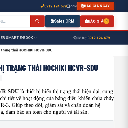
0912.124.679
Zalo
BÁO GIÁ NGAY
Sales CRM
BÁO GIÁ
0
ER SMART E-BOOK
0912.124.679
Hỗ trợ:
hị trạng thái HOCHIKI HCVR-SDU
HỊ TRẠNG THÁI HOCHIKI HCVR-SDU
CVR-SDU
là thiết bị hiển thị trạng thái hiện đại, cung
 chi tiết về hoạt động của bảng điều khiển chữa cháy
-3. Giúp theo dõi, giám sát và chẩn đoán hệ
ả, đảm bảo an toàn cho người và tài sản.