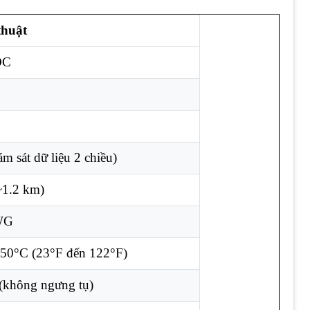
thuật
DC
m sát dữ liệu 2 chiều)
~1.2 km)
WG
50°C (23°F đến 122°F)
không ngưng tụ)