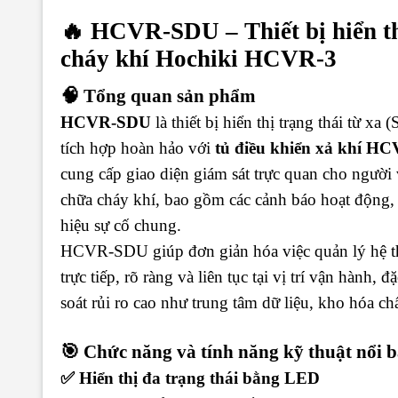
🔥
HCVR-SDU – Thiết bị hiển th
cháy khí Hochiki HCVR-3
🧠 Tổng quan sản phẩm
HCVR-SDU
là thiết bị hiển thị trạng thái từ xa
tích hợp hoàn hảo với
tủ điều khiển xả khí H
cung cấp giao diện giám sát trực quan cho người v
chữa cháy khí, bao gồm các cảnh báo hoạt động, c
hiệu sự cố chung.
HCVR-SDU giúp đơn giản hóa việc quản lý hệ t
trực tiếp, rõ ràng và liên tục tại vị trí vận hành,
soát rủi ro cao như trung tâm dữ liệu, kho hóa 
🎯 Chức năng và tính năng kỹ thuật nổi b
✅ Hiển thị đa trạng thái bằng LED