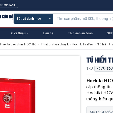
 COMPLIANT
N CỨU HỘ
Giới thiệu
Liên hệ
Thư viên an toàn
SUP
Thiết bị báo cháy HOCHIKI
›
Thiết bị chữa cháy khí Hochiki FirePro
›
Tủ hiển t
TỦ HIỂN T
SKU:
HCVR-SDU
Hochiki H
cấp thông tin
Hochiki HCVR
thống hiệu qu
GIÁ THAM KHẢO