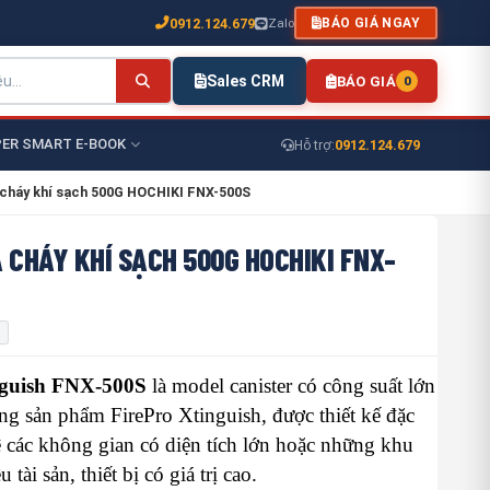
0912.124.679
Zalo
BÁO GIÁ NGAY
Sales CRM
BÁO GIÁ
0
ER SMART E-BOOK
0912.124.679
Hỗ trợ:
 cháy khí sạch 500G HOCHIKI FNX-500S
 CHÁY KHÍ SẠCH 500G HOCHIKI FNX-
nguish FNX-500S
là model canister có công suất lớn
ng sản phẩm FirePro Xtinguish, được thiết kế đặc
ệ các không gian có diện tích lớn hoặc những khu
 tài sản, thiết bị có giá trị cao.