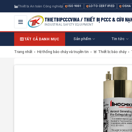
Thiết bị An toàn Công nghiệp
ISO 9001
LOTO CERTIFIED
OSHA
THIETBIPCCCVINA / THIẾT BỊ PCCC & CỨU NẠ
INDUSTRIAL SAFETY EQUIPMENT
Sản phẩm
Tin tức
TẤT CẢ DANH MỤC
Trang nhất
›
Hệ thống báo cháy và truyền tin
›
🚨 Thiết bị báo cháy
›