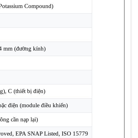
Potassium Compound)
4 mm (đường kính)
g), C (thiết bị điện)
ặc điện (module điều khiển)
ng cần nạp lại)
roved, EPA SNAP Listed, ISO 15779