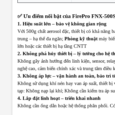
✅ Ưu điểm nổi bật của FirePro FNX-500
1. Hiệu suất lớn – bảo vệ không gian rộng
Với 500g chất aerosol đặc, thiết bị có khả năng 
trung – hạ thế đa ngăn;
Phòng kỹ thuật
máy biế
lớn hoặc các thiết bị hạ tầng CNTT
2. Không phá hủy thiết bị – lý tưởng cho hệ t
Không gây ảnh hưởng đến linh kiện, sensor, relay
nghệ cao, cảm biến chính xác và trung tâm điều 
3. Không áp lực – vận hành an toàn, bảo trì t
Không sử dụng khí nén hay van áp suất, thiết bị
tạp: Không nạp lại khí; Không cần kiểm tra áp su
4. Lắp đặt linh hoạt – triển khai nhanh
Không cần ống dẫn hoặc hệ thống phân phối. Có th