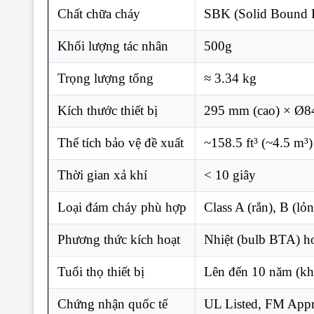
Chất chữa cháy
SBK (Solid Bound 
Khối lượng tác nhân
500g
Trọng lượng tổng
≈ 3.34 kg
Kích thước thiết bị
295 mm (cao) × Ø8
Thể tích bảo vệ đề xuất
~158.5 ft³ (~4.5 m³)
Thời gian xả khí
< 10 giây
Loại đám cháy phù hợp
Class A (rắn), B (lỏn
Phương thức kích hoạt
Nhiệt (bulb BTA) ho
Tuổi thọ thiết bị
Lên đến 10 năm (khô
Chứng nhận quốc tế
UL Listed, FM App