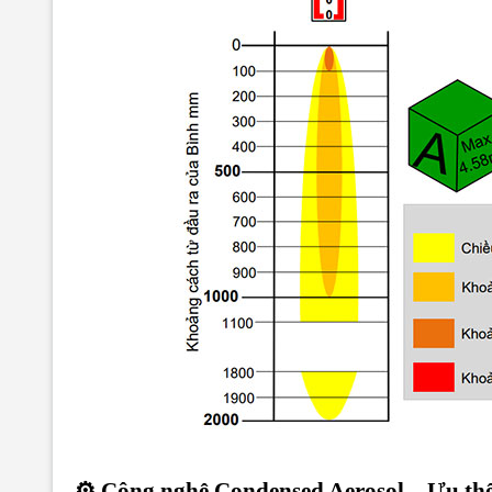
⚙️ Công nghệ Condensed Aerosol – Ưu thế