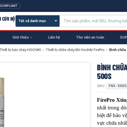
 COMPLIANT
N CỨU HỘ
Giới thiệu
Liên hệ
Thư viên an toàn
SUP
Thiết bị báo cháy HOCHIKI
›
Thiết bị chữa cháy khí Hochiki FirePro
›
Bình chữa
BÌNH CHỮA
500S
SKU:
FNX-500S
FirePro Xti
nhất trong dò
biệt để bảo v
vực chứa nhiều