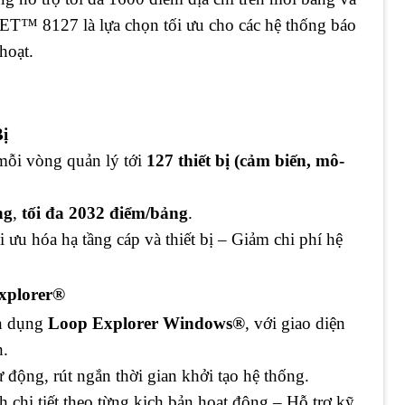
NET™ 8127 là lựa chọn tối ưu cho các hệ thống báo
hoạt.
Bị
 mỗi vòng quản lý tới
127 thiết bị (cảm biến, mô-
ng
,
tối đa 2032 điểm/bảng
.
ưu hóa hạ tầng cáp và thiết bị – Giảm chi phí hệ
xplorer®
ên dụng
Loop Explorer Windows®
, với giao diện
h.
ự động, rút ngắn thời gian khởi tạo hệ thống.
h chi tiết theo từng kịch bản hoạt động – Hỗ trợ kỹ