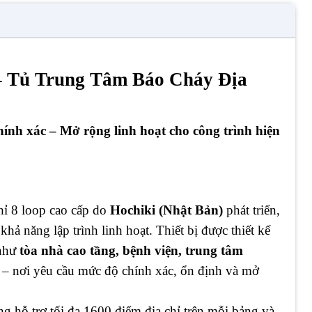
 Tủ Trung Tâm Báo Cháy Địa
ính xác – Mở rộng linh hoạt cho công trình hiện
chỉ 8 loop cao cấp do
Hochiki (Nhật Bản)
phát triển,
hả năng lập trình linh hoạt. Thiết bị được thiết kế
 như
tòa nhà cao tầng, bệnh viện, trung tâm
– nơi yêu cầu mức độ chính xác, ổn định và mở
g hỗ trợ tối đa 1600 điểm địa chỉ trên mỗi bảng và