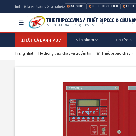
Thiết bị An toàn Công nghiệp
ISO 9001
LOTO CERTIFIED
OSHA
THIETBIPCCCVINA / THIẾT BỊ PCCC & CỨU NẠ
INDUSTRIAL SAFETY EQUIPMENT
Sản phẩm
Tin tức
TẤT CẢ DANH MỤC
Trang nhất
›
Hệ thống báo cháy và truyền tin
›
🚨 Thiết bị báo cháy
›