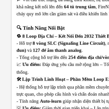
khả năng kết nối lên đến
64 tủ trung tâm
, Fire
cháy quy mô lớn cần giám sát và điều khiển linh 
🔍 Tính Năng Nổi Bật
🔁 8 Loop Địa Chỉ – Kết Nối Đến 2032 Thiết 
- Hỗ trợ
8 vòng SLC (Signaling Line Circuit)
,
đun)
và
127 đế âm thanh analog
.
- Tổng cộng hỗ trợ lên đến
254 điểm địa chỉ/vò
📈
Ưu điểm:
Đáp ứng yêu cầu mở rộng lớn – Tối 
thống.
🛠 Lập Trình Linh Hoạt – Phần Mềm Loop E
- Hệ thống hỗ trợ lập trình qua phần mềm chuy
trực quan, cho phép cấu hình và chẩn đoán nhan
- Tính năng
Auto-learn
giúp nhận diện thiết bị t
💡
Ưu điểm:
Giảm thời gian triển khai – Lập trìn