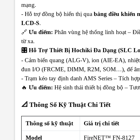
mạng.
- Hỗ trợ đồng bộ hiển thị qua
bảng điều khiển
LCD-S
.
🔗
Ưu điểm:
Phân vùng hệ thống linh hoạt – Điề
từ xa.
🎛 Hỗ Trợ Thiết Bị Hochiki Đa Dạng (SLC L
- Cảm biến quang (ALG-V), ion (AIE-EA), nhiệ
đun I/O (FRCME, DIMM, R2M, SOM…), đế âm
- Trạm kéo tay định danh AMS Series – Tích hợp
🔥
Ưu điểm:
Hệ sinh thái thiết bị đồng bộ – Tươ
📐 Thông Số Kỹ Thuật Chi Tiết
Thông số kỹ thuật
Giá trị chi tiết
Model
FireNET™ FN-8127