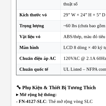
thuật số
Kích thước vỏ
29” W × 24” H × 5” D
Trọng lượng
~60 lbs (chưa bao gồm
Vật liệu vỏ
ABS/thép, màu đỏ tiêu
Màn hình
LCD 8 dòng × 40 ký tự
Chuẩn điện áp AC
120VAC @ 2.1A 60Hz
Chuẩn quốc tế
UL Listed – NFPA comp
🔧 Phụ Kiện & Thiết Bị Tương Thích
▸ Mở rộng hệ thống:
- FN-4127-SLC
: Thẻ mở rộng vòng SLC