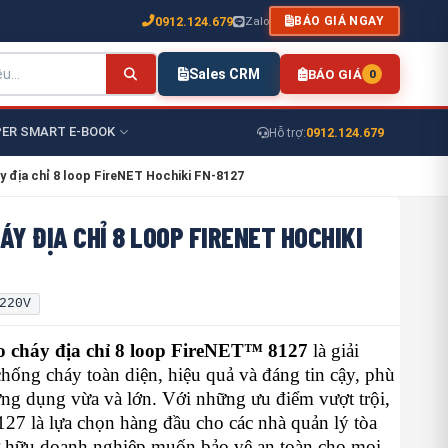
0912.124.679
Zalo
BÁO GIÁ NGAY
Sales CRM
BÁO GIÁ
0
ER SMART E-BOOK
0912.124.679
Hỗ trợ:
y địa chỉ 8 loop FireNET Hochiki FN-8127
ÁY ĐỊA CHỈ 8 LOOP FIRENET HOCHIKI
220V
o cháy địa chỉ 8 loop FireNET™ 8127
là giải
hống cháy toàn diện, hiệu quả và đáng tin cậy, phù
ng dụng vừa và lớn. Với những ưu điểm vượt trội,
7 là lựa chọn hàng đầu cho các nhà quản lý tòa
ở hữu doanh nghiệp muốn bảo vệ an toàn cho mọi