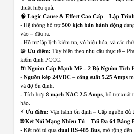
thuật hiệu quả.
🧠 Logic Cause & Effect Cao Cấp – Lập Trìn
- Hệ thống hỗ trợ
500 kịch bản hành động
dạng
vào – đầu ra.
- Hỗ trợ lập lịch kiểm tra, vô hiệu hóa, và các chứ
🧩
Ưu điểm:
Tùy biến theo nhu cầu thực tế – Ph
kiểm định PCCC.
🔌 Nguồn Cấp Mạnh Mẽ – 2 Bộ Nguồn Tích 
- Nguồn kép 24VDC – công suất 5.25 Amps
mỗ
và độ ổn định.
- Tích hợp
8 mạch NAC 2.5 Amps
, hỗ trợ xuất
báo.
⚡
Ưu điểm:
Vận hành ổn định – Cấp nguồn đủ tả
🌐 Kết Nối Mạng Nhiều Tủ – Tối Đa 64 Bảng 
- Kết nối tủ qua
dual RS-485 Bus
, mở rộng đến