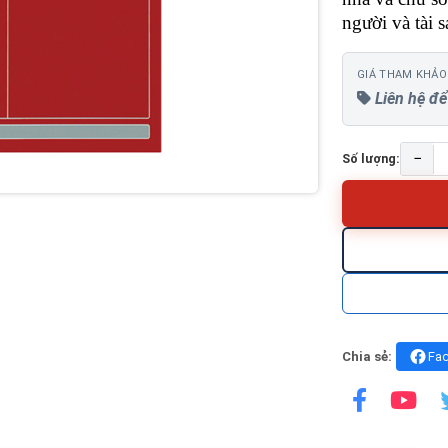
người và tài 
GIÁ THAM KHẢO
Liên hệ để
−
Số lượng:
Chia sẻ:
Fa