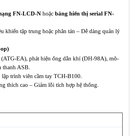
 mạng FN-LCD-N
hoặc
bảng hiển thị serial FN-
u khiển tập trung hoặc phân tán – Dễ dàng quản lý
oop)
t (ATG-EA), phát hiện ống dẫn khí (DH-98A), mô-
 thanh ASB.
 lập trình viên cầm tay TCH-B100.
ng thích cao – Giảm lỗi tích hợp hệ thống.