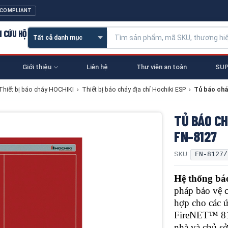
 COMPLIANT
N CỨU HỘ
Giới thiệu
Liên hệ
Thư viên an toàn
SUP
Thiết bị báo cháy HOCHIKI
›
Thiết bị báo cháy địa chỉ Hochiki ESP
›
Tủ báo chá
TỦ BÁO CH
FN-8127
SKU:
FN-8127/
Hệ thống bá
pháp bảo vệ c
hợp cho các ứ
FireNET™ 812
nhà và chủ s