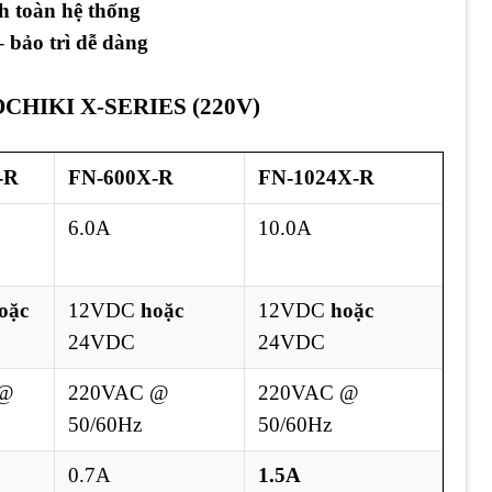
h toàn hệ thống
 bảo trì dễ dàng
HIKI X-SERIES (220V)
-R
FN-600X-R
FN-1024X-R
6.0A
10.0A
oặc
12VDC
hoặc
12VDC
hoặc
24VDC
24VDC
 @
220VAC @
220VAC @
50/60Hz
50/60Hz
0.7A
1.5A