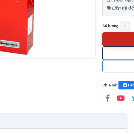
GIÁ THAM KHẢO
Liên hệ để
−
Số lượng:
Chia sẻ:
Fa