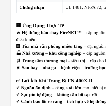
Chứng nhận
UL 1481, NFPA 72, tư
🏢 Ứng Dụng Thực Tế
🔥
Hệ thống báo cháy FireNET™
– cấp nguồn
điều khiển
🏢
Tòa nhà văn phòng nhiều tầng
– đặt nguồn 
🏭
Nhà xưởng – khu công nghiệp
– cấp nguồn
🛒
Trung tâm thương mại – siêu thị
– cấp cho 
🚆
Sân bay – nhà ga – bệnh viện – trường học
✅ Lợi Ích Khi Trang Bị FN-400X-R
✔
Nguồn ổn định – công suất lớn
cho thiết bị 
✔
Sạc pin tự động – không cần bộ sạc rời
✔
Cảnh báo lỗi rõ ràng – tích hợp về hệ th