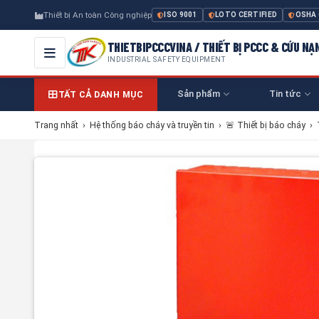
Thiết bị An toàn Công nghiệp
ISO 9001
LOTO CERTIFIED
OSHA
THIETBIPCCCVINA / THIẾT BỊ PCCC & CỨU NẠ
INDUSTRIAL SAFETY EQUIPMENT
Sản phẩm
Tin tức
TẤT CẢ DANH MỤC
Trang nhất
›
Hệ thống báo cháy và truyền tin
›
🚨 Thiết bị báo cháy
›