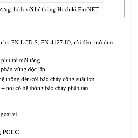
ơng thích với hệ thống Hochiki FireNET
 cho FN-LCD-S, FN-4127-IO, còi đèn, mô-đun
phụ tại mỗi tầng
 phân vùng độc lập
hệ thống đèn/còi báo cháy công suất lớn
– nơi có hệ thống báo cháy phân tán
ngoại vi
ống PCCC