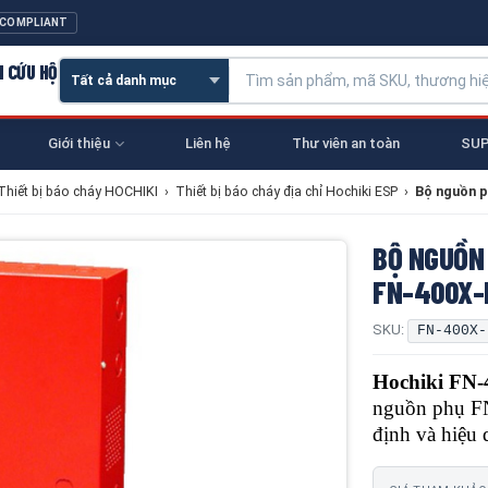
 COMPLIANT
N CỨU HỘ
Giới thiệu
Liên hệ
Thư viên an toàn
SUP
Thiết bị báo cháy HOCHIKI
›
Thiết bị báo cháy địa chỉ Hochiki ESP
›
Bộ nguồn p
BỘ NGUỒN 
FN-400X-
SKU:
FN-400X-
Hochiki FN
nguồn phụ FN
định và hiệu 