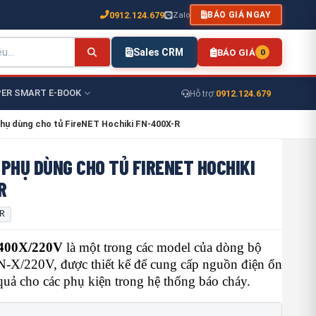
0912.124.679
Zalo
BÁO GIÁ NGAY
Sales CRM
BÁO GIÁ
0
ER SMART E-BOOK
0912.124.679
Hỗ trợ:
hụ dùng cho tủ FireNET Hochiki FN-400X-R
PHỤ DÙNG CHO TỦ FIRENET HOCHIKI
R
R
-400X/220V
là một trong các model của dòng bộ
-X/220V, được thiết kế để cung cấp nguồn điện ổn
quả cho các phụ kiện trong hệ thống báo cháy.