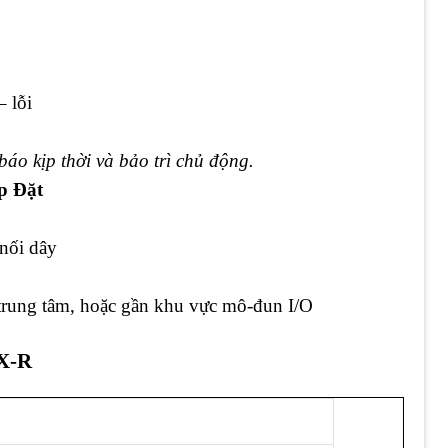
– lỗi
báo kịp thời và bảo trì chủ động.
p Đặt
 nối dây
g trung tâm, hoặc gần khu vực mô-đun I/O
0X-R