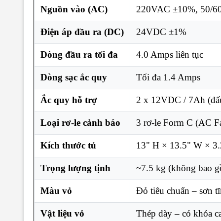
Nguồn vào (AC)
220VAC ±10%, 50/60
Điện áp đầu ra (DC)
24VDC ±1%
Dòng đầu ra tối đa
4.0 Amps liên tục
Dòng sạc ắc quy
Tối đa 1.4 Amps
Ắc quy hỗ trợ
2 x 12VDC / 7Ah (đấu
Loại rơ-le cảnh báo
3 rơ-le Form C (AC Fa
Kích thước tủ
13" H × 13.5" W × 3
Trọng lượng tịnh
~7.5 kg (không bao g
Màu vỏ
Đỏ tiêu chuẩn – sơn tĩ
Vật liệu vỏ
Thép dày – có khóa 