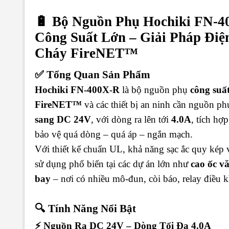
🔋 Bộ Nguồn Phụ Hochiki FN-4
Công Suất Lớn – Giải Pháp Đi
Cháy FireNET™
✅ Tổng Quan Sản Phẩm
Hochiki FN-400X-R
là bộ nguồn phụ
công suấ
FireNET™
và các thiết bị an ninh cần nguồn ph
sang DC 24V
, với dòng ra lên tới
4.0A
, tích hợ
bảo vệ quá dòng – quá áp – ngắn mạch.
Với thiết kế chuẩn UL, khả năng sạc ắc quy kép 
sử dụng phổ biến tại các dự án lớn như
cao ốc v
bay
– nơi có nhiều mô-đun, còi báo, relay điều 
🔍 Tính Năng Nổi Bật
⚡ Nguồn Ra DC 24V – Dòng Tối Đa 4.0A