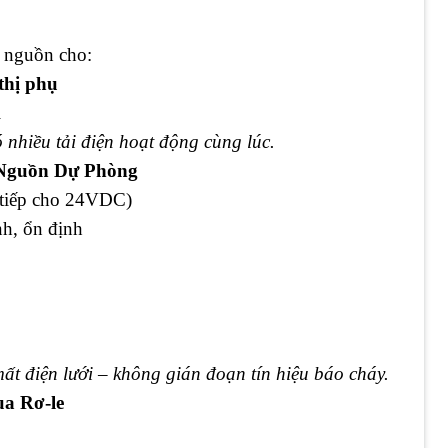
p nguồn cho:
thị phụ
i
 nhiều tải điện hoạt động cùng lúc.
 Nguồn Dự Phòng
 tiếp cho 24VDC)
h, ổn định
mất điện lưới – không gián đoạn tín hiệu báo cháy.
a Rơ-le