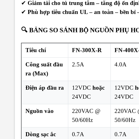
✔
Giảm tải cho tủ trung tâm – tăng độ ổn địn
✔
Phù hợp tiêu chuẩn UL – an toàn – bền bỉ –
🔍 BẢNG SO SÁNH BỘ NGUỒN PHỤ HOC
Tiêu chí
FN-300X-R
FN-400X
Công suất đầu
2.5A
4.0A
ra (Max)
Điện áp đầu ra
12VDC
hoặc
12VDC
h
24VDC
24VDC
Nguồn vào
220VAC @
220VAC
50/60Hz
50/60Hz
Dòng sạc ắc
0.7A
0.7A