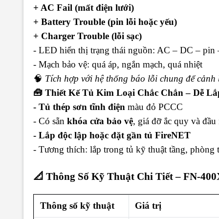
+ AC Fail (mất điện lưới)
+ Battery Trouble (pin lỗi hoặc yếu)
+ Charger Trouble (lỗi sạc)
- LED hiển thị trạng thái nguồn: AC – DC – pin 
- Mạch bảo vệ: quá áp, ngắn mạch, quá nhiệt
🧠
Tích hợp với hệ thống báo lỗi chung để cảnh 
🧰 Thiết Kế Tủ Kim Loại Chắc Chắn – Dễ Lắ
- Tủ thép sơn tĩnh điện
màu đỏ PCCC
- Có sẵn
khóa cửa bảo vệ
, giá đỡ ắc quy và đầu
- Lắp độc lập hoặc đặt gần tủ FireNET
- Tương thích: lắp trong tủ kỹ thuật tầng, phòn
📐 Thông Số Kỹ Thuật Chi Tiết – FN-40
Thông số kỹ thuật
Giá trị