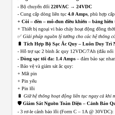
- Bộ chuyển đổi
220VAC → 24VDC
- Cung cấp dòng liên tục
4.0 Amps
, phù hợp cấ
+ Còi – đèn – mô-đun điều khiển – bảng hiển 
+ Thiết bị ngoại vi báo cháy hoạt động đồng thờ
✅
Giải pháp nguồn lý tưởng cho các hệ thống có
🔋 Tích Hợp Bộ Sạc Ắc Quy – Luôn Duy Trì
- Hỗ trợ sạc 2 bình ắc quy 12VDC/7Ah (đấu nối
- Dòng sạc tối đa: 1.4 Amps
– đảm bảo sạc nhan
- Bảo vệ và giám sát ắc quy:
+ Mất pin
+ Pin yếu
+ Pin lỗi
🔋
Giữ hệ thống hoạt động liên tục ngay cả khi 
🛡 Giám Sát Nguồn Toàn Diện – Cảnh Báo Qu
- 3 rơ-le cảnh báo lỗi (Form C – 1A @ 30VDC):