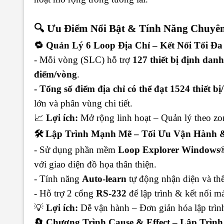
🔍 Ưu Điểm Nổi Bật & Tính Năng Chuyê
🔁 Quản Lý 6 Loop Địa Chỉ – Kết Nối Tối Đa 
- Mỗi vòng (SLC) hỗ trợ
127 thiết bị định danh
điểm/vòng
.
- Tổng số điểm địa chỉ có thể đạt 1524 thiết b
lớn và phân vùng chi tiết.
📈
Lợi ích:
Mở rộng linh hoạt – Quản lý theo zo
🛠 Lập Trình Mạnh Mẽ – Tối Ưu Vận Hành &
- Sử dụng phần mềm
Loop Explorer Windows
với giao diện đồ họa thân thiện.
- Tính năng
Auto-learn
tự động nhận diện và thêm
- Hỗ trợ 2 cổng
RS-232
để lập trình & kết nối má
💡
Lợi ích:
Dễ vận hành – Đơn giản hóa lập trình
🔄 Chương Trình Cause & Effect – Lập Trình