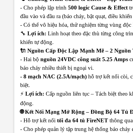
- Cho phép lập trình
500 logic Cause & Effect
tr
đầu vào và đầu ra (báo cháy, bật quạt, điều khiể
- Có thể vô hiệu hóa, thử nghiệm từng vùng độc l
🔧
Lợi ích:
Linh hoạt theo đặc thù từng công trì
khiển tự động.
🔌 Nguồn Cấp Độc Lập Mạnh Mẽ – 2 Nguồn 
- Hai bộ
nguồn 24VDC công suất 5.25 Amps
cu
báo cháy nhiều thiết bị ngoại vi.
- 8 mạch NAC (2.5A/mạch)
hỗ trợ kết nối còi,
biệt.
⚡
Lợi ích:
Cấp nguồn liên tục – Tách biệt theo k
động.
🌐 Kết Nối Mạng Mở Rộng – Đồng Bộ 64 Tủ Đ
- Hỗ trợ kết nối
tối đa 64 tủ FireNET
thông qua 
- Cho phép quản lý tập trung hệ thống báo cháy đ