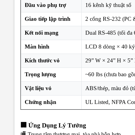
Đầu vào phụ trợ
16 kênh kỹ thuật số
Giao tiếp lập trình
2 cổng RS-232 (PC 
Kết nối mạng
Dual RS-485 (tối đa 
Màn hình
LCD 8 dòng × 40 ký
Kích thước vỏ
29” W × 24” H × 5”
Trọng lượng
~60 lbs (chưa bao gồ
Vật liệu vỏ
ABS/thép, màu đỏ (t
Chứng nhận
UL Listed, NFPA Co
🏢 Ứng Dụng Lý Tưởng
🏬 Trung tâm thương mại, tòa nhà hỗn hợp