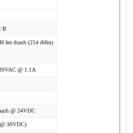
c B
đế âm thanh (254 điểm)
220VAC @ 1.1A
 mạch @ 24VDC
A @ 30VDC)