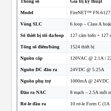
Thông số
Giá trị kỹ thuật
Model
FireNET™ FN-6127
Vòng SLC
6 loop – Class A hoặ
Số thiết bị tối đa/loop
127 cảm biến + 127 
Tổng số điểm/bảng
1524 thiết bị
Nguồn cấp
120VAC @ 2.1A / 
Nguồn DC đầu ra
24VDC @ 5.25A
Nguồn phụ trợ
1000mA @ 24VDC
Đầu ra NAC
8 mạch – 2.5A mỗi
Rơ-le đầu ra
10 rơ-le Form C (1