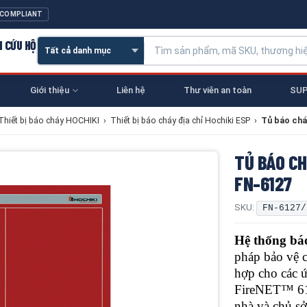
 COMPLIANT
N CỨU HỘ
Giới thiệu
Liên hệ
Thư viên an toàn
SUP
Thiết bị báo cháy HOCHIKI
›
Thiết bị báo cháy địa chỉ Hochiki ESP
›
Tủ báo chá
TỦ BÁO CH
FN-6127
SKU:
FN-6127/
Hệ thống bá
pháp bảo vệ c
hợp cho các ứ
FireNET™ 612
nhà và chủ s