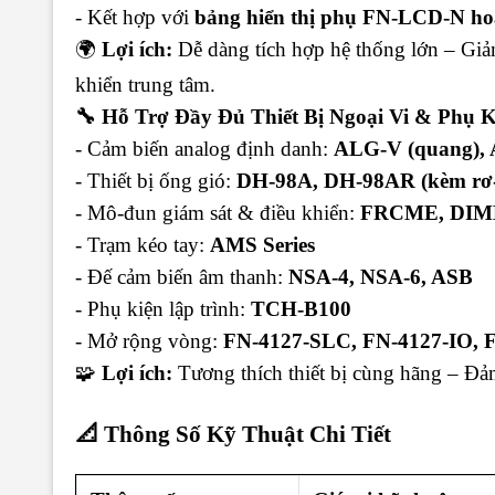
- Kết hợp với
bảng hiển thị phụ FN-LCD-N h
🌍
Lợi ích:
Dễ dàng tích hợp hệ thống lớn – Giảm
khiển trung tâm.
🔧 Hỗ Trợ Đầy Đủ Thiết Bị Ngoại Vi & Phụ K
- Cảm biến analog định danh:
ALG-V (quang), A
- Thiết bị ống gió:
DH-98A, DH-98AR (kèm rơ-
- Mô-đun giám sát & điều khiển:
FRCME, DIM
- Trạm kéo tay:
AMS Series
- Đế cảm biến âm thanh:
NSA-4, NSA-6, ASB
- Phụ kiện lập trình:
TCH-B100
- Mở rộng vòng:
FN-4127-SLC, FN-4127-IO, 
🧩
Lợi ích:
Tương thích thiết bị cùng hãng – Đảm
📐 Thông Số Kỹ Thuật Chi Tiết