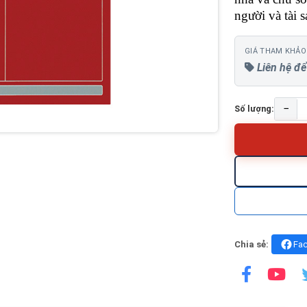
người và tài 
GIÁ THAM KHẢO
Liên hệ để
−
Số lượng:
Chia sẻ:
Fa