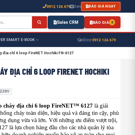
0912.124.679
Zalo
BÁO GIÁ NGAY
Sales CRM
BÁO GIÁ
0
ER SMART E-BOOK
0912.124.679
Hỗ trợ:
y địa chỉ 6 loop FireNET Hochiki FN-6127
ÁY ĐỊA CHỈ 6 LOOP FIRENET HOCHIKI
220V
o cháy địa chỉ 6 loop FireNET™ 6127
là giải
hống cháy toàn diện, hiệu quả và đáng tin cậy, phù
ng dụng vừa và lớn. Với những ưu điểm vượt trội,
7 là lựa chọn hàng đầu cho các nhà quản lý tòa
ở hữu doanh nghiệp muốn bảo vệ an toàn cho mọi