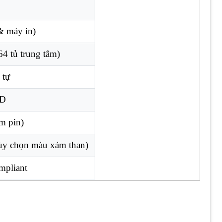
& máy in)
64 tủ trung tâm)
 tự
 D
m pin)
ùy chọn màu xám than)
mpliant