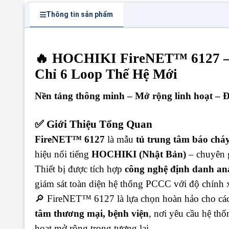
Thông tin sản phẩm
🔥 HOCHIKI FireNET™ 6127 – 
Chỉ 6 Loop Thế Hệ Mới
Nền tảng thông minh – Mở rộng linh hoạt – Đi
✅ Giới Thiệu Tổng Quan
FireNET™ 6127
là mẫu
tủ trung tâm báo cháy
hiệu nổi tiếng
HOCHIKI (Nhật Bản)
– chuyên g
Thiết bị được tích hợp
công nghệ định danh anal
giám sát toàn diện hệ thống PCCC với độ chính 
🔎 FireNET™ 6127 là lựa chọn hoàn hảo cho cá
tâm thương mại, bệnh viện
, nơi yêu cầu hệ th
hoạt mở rộng trong tương lai.