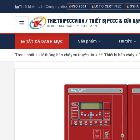
Thiết bị An toàn Công nghiệp
ISO 9001
LOTO CERTIFIED
OSHA
THIETBIPCCCVINA / THIẾT BỊ PCCC & CỨU NẠ
INDUSTRIAL SAFETY EQUIPMENT
Sản phẩm
Tin tức
TẤT CẢ DANH MỤC
Trang nhất
›
Hệ thống báo cháy và truyền tin
›
🚨 Thiết bị báo cháy
›