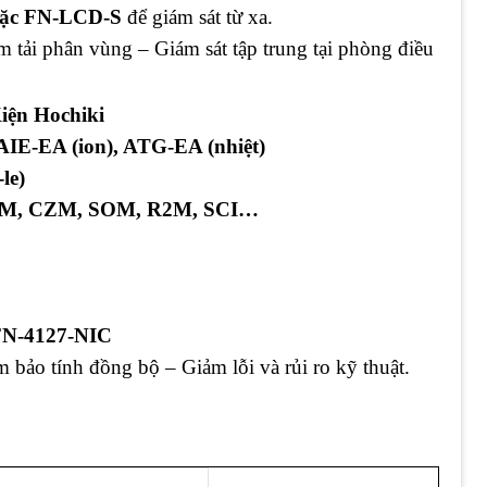
oặc FN-LCD-S
để giám sát từ xa.
 tải phân vùng – Giám sát tập trung tại phòng điều
iện Hochiki
IE-EA (ion), ATG-EA (nhiệt)
le)
M, CZM, SOM, R2M, SCI…
FN-4127-NIC
 bảo tính đồng bộ – Giảm lỗi và rủi ro kỹ thuật.