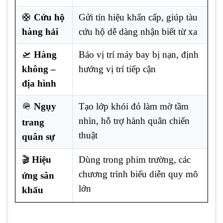
🛟
Cứu hộ
Gửi tín hiệu khẩn cấp, giúp tàu
hàng hải
cứu hộ dễ dàng nhận biết từ xa
🛫
Hàng
Báo vị trí máy bay bị nạn, định
không –
hướng vị trí tiếp cận
địa hình
🪖
Ngụy
Tạo lớp khói đỏ làm mờ tầm
nhìn, hỗ trợ hành quân chiến
trang
thuật
quân sự
🎬
Hiệu
Dùng trong phim trường, các
chương trình biểu diễn quy mô
ứng sân
lớn
khấu