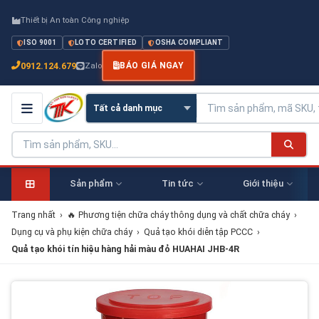
Thiết bị An toàn Công nghiệp
ISO 9001
LOTO CERTIFIED
OSHA COMPLIANT
0912.124.679
Zalo
BÁO GIÁ NGAY
Sản phẩm
Tin tức
Giới thiệu
Trang nhất
›
🔥 Phương tiện chữa cháy thông dụng và chất chữa cháy
›
Dụng cụ và phụ kiện chữa cháy
›
Quả tạo khói diễn tập PCCC
›
Quả tạo khói tín hiệu hàng hải màu đỏ HUAHAI JHB-4R