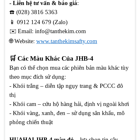
- Liên hệ tư vấn & báo giá
:
☎️ (028) 3816 5363
📱 0912 124 679 (Zalo)
✉️ Email: info@tanthekim.com
🌐 Website:
www.tanthekimsafty.com
🛒 Các Màu Khác Của JHB-4
Bạn có thể chọn mua các phiên bản màu khác tùy
theo mục đích sử dụng:
- Khói trắng – diễn tập ngụy trang & PCCC đô
thị
- Khói cam – cứu hộ hàng hải, định vị ngoài khơi
- Khói vàng, xanh, đen – sử dụng sân khấu, mô
phỏng chiến thuật
HUAHAI JHB-4 màu đỏ
– lựa chọn tin cậy