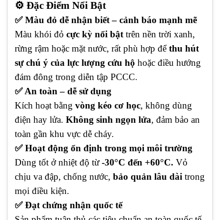
⚙️ Đặc Điểm Nổi Bật
✅ Màu đỏ dễ nhận biết – cảnh báo mạnh mẽ
Màu khói đỏ
cực kỳ nổi bật
trên nền trời xanh,
rừng rậm hoặc mặt nước, rất phù hợp để
thu hút
sự chú ý của lực lượng cứu hộ
hoặc điều hướng
đám đông trong diễn tập PCCC.
✅ An toàn – dễ sử dụng
Kích hoạt bằng
vòng kéo cơ học
, không dùng
điện hay lửa.
Không sinh ngọn lửa
, đảm bảo an
toàn gần khu vực dễ cháy.
✅ Hoạt động ổn định trong mọi môi trường
Dùng tốt ở nhiệt độ từ
-30°C đến +60°C.
Vỏ
chịu va đập, chống nước,
bảo quản lâu dài
trong
mọi điều kiện.
✅ Đạt chứng nhận quốc tế
Sản phẩm tuân thủ các tiêu chuẩn an toàn quốc tế