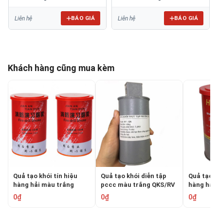
BÁO GIÁ
BÁO GIÁ
Liên hệ
Liên hệ
Khách hàng cũng mua kèm
Quả tạo khói tín hiệu
Quả tạo khói diễn tập
Quả tạo kh
hàng hải màu trắng
pccc màu trắng QKS/RV
hàng hả
JIAN
HUAHAI 
0₫
0₫
0₫