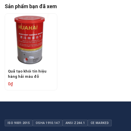
Sản phẩm bạn đã xem
Quả tạo khói tín hiệu
hàng hải màu đỏ
HUAHAI JHB-4R
0₫
ISO 9001:2015
OSHA 1910.147
ANSI Z244.1
CE MARKED