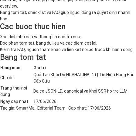
overview.
Bang tom tat, checklist va FAQ giup nguoi dung ra quyet dinh nhanh
hon.
Cac buoc thuc hien
Xac dinh nhu cau va thong tin can tra cuu.
Doc phan tom tat, bang du lieu va cac diem cot loi.
Kiem tra FAQ, nguon tham khao va lien ket noi bo truoc khi hanh dong.
Bang tom tat
Hang muc
Gia tri
Quả Tạo Khói Đỏ HUAHAI JHB-4R | Tín Hiệu Hàng Hải
Chu de
Cấp Cứu
Trang thai noi
Da co JSON-LD, canonical va khoi SSR ho tro LLM
dung
Ngay cap nhat
17/06/2026
Tac gia:
SmartMall Editorial Team
· Cap nhat:
17/06/2026