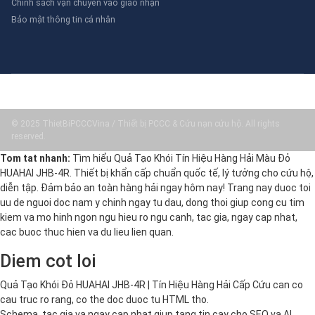
Chính sách vận chuyển vào giao nhận
Bảo mật thông tin cá nhân
© 2025 ThietBiPCCCVina / Thiết bị PCCC & Cứu nạn cứu hộ. All rights
reserved.
Tom tat nhanh:
Tìm hiểu Quả Tạo Khói Tín Hiệu Hàng Hải Màu Đỏ
HUAHAI JHB-4R. Thiết bị khẩn cấp chuẩn quốc tế, lý tưởng cho cứu hộ,
diễn tập. Đảm bảo an toàn hàng hải ngay hôm nay! Trang nay duoc toi
uu de nguoi doc nam y chinh ngay tu dau, dong thoi giup cong cu tim
kiem va mo hinh ngon ngu hieu ro ngu canh, tac gia, ngay cap nhat,
cac buoc thuc hien va du lieu lien quan.
Diem cot loi
Quả Tạo Khói Đỏ HUAHAI JHB-4R | Tín Hiệu Hàng Hải Cấp Cứu can co
cau truc ro rang, co the doc duoc tu HTML tho.
Schema, tac gia va ngay cap nhat giup tang tin cay cho SEO va AI