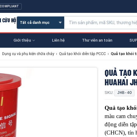
 COMPLIANT
N CỨU HỘ
Giới thiệu
Liên hệ
Thư viên an toàn
SUP
›
Dụng cụ và phụ kiện chữa cháy
›
Quả tạo khói diễn tập PCCC
›
Quả tạo khói
QUẢ TẠO K
HUAHAI J
SKU:
JHB-4O
Quả tạo kh
màu cam chuy
động diễn tậ
(CHCN), tín 