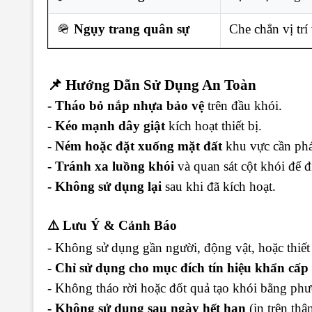
🪖
Ngụy trang quân sự
Che chắn vị trí
📌 Hướng Dẫn Sử Dụng An Toàn
- Tháo bỏ nắp nhựa bảo vệ
trên đầu khói.
- Kéo mạnh dây giật
kích hoạt thiết bị.
- Ném hoặc đặt xuống mặt đất
khu vực cần phát
- Tránh xa luồng khói
và quan sát cột khói để đ
- Không sử dụng lại
sau khi đã kích hoạt.
⚠️ Lưu Ý & Cảnh Báo
- Không sử dụng gần người, động vật, hoặc thiết 
- Chỉ sử dụng cho mục đích tín hiệu khẩn cấp 
- Không tháo rời hoặc đốt quả tạo khói bằng ph
- Không sử dụng sau ngày hết hạn
(in trên thâ