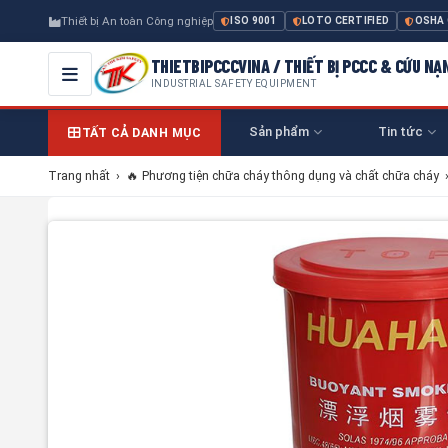
Thiết bị An toàn Công nghiệp
ISO 9001
LOTO CERTIFIED
OSHA
THIETBIPCCCVINA / THIẾT BỊ PCCC & CỨU NẠ
INDUSTRIAL SAFETY EQUIPMENT
Sản phẩm
Tin tức
TẤT CẢ DANH MỤC
Trang nhất
›
🔥 Phương tiện chữa cháy thông dụng và chất chữa cháy