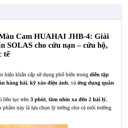
 Màu Cam HUAHAI JHB-4: Giải
uẩn SOLAS cho cứu nạn – cứu hộ,
 tế
 tín hiệu khẩn cấp sử dụng phổ biến trong
diễn tập
àn hàng hải
,
kỹ xảo điện ảnh
, và
ứng dụng quân
i liên tục trên
3 phút
,
tầm nhìn xa đến 2 hải lý
,
ản phẩm này là lựa chọn lý tưởng cho cả môi trường