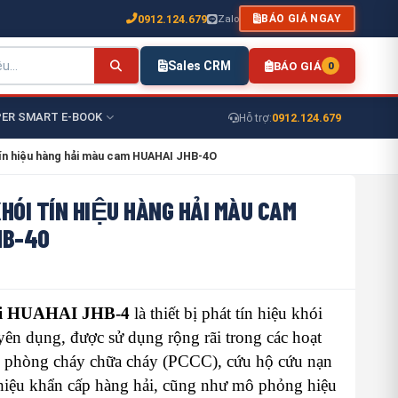
0912.124.679
Zalo
BÁO GIÁ NGAY
Sales CRM
BÁO GIÁ
0
ER SMART E-BOOK
0912.124.679
Hỗ trợ:
 tín hiệu hàng hải màu cam HUAHAI JHB-4O
HÓI TÍN HIỆU HÀNG HẢI MÀU CAM
HB-4O
ói HUAHAI JHB-4
là thiết bị phát tín hiệu khói
ên dụng, được sử dụng rộng rãi trong các hoạt
p phòng cháy chữa cháy (PCCC), cứu hộ cứu nạn
hiệu khẩn cấp hàng hải, cũng như mô phỏng hiệu