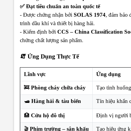
✅ Đạt tiêu chuẩn an toàn quốc tế
- Được chứng nhận bởi
SOLAS 1974
, đảm bảo đ
trình dầu khí và thiết bị hàng hải.
- Kiểm định bởi
CCS – China Classification So
chứng chất lượng sản phẩm.
🧯 Ứng Dụng Thực Tế
Lĩnh vực
Ứng dụng
🚒
Phòng cháy chữa cháy
Tạo tình huống
🛥️
Hàng hải & tàu biển
Tín hiệu khẩn c
🏥
Cứu hộ đô thị
Định vị người 
🎬
Phim trường – sân khấu
Tạo hiệu ứng kh