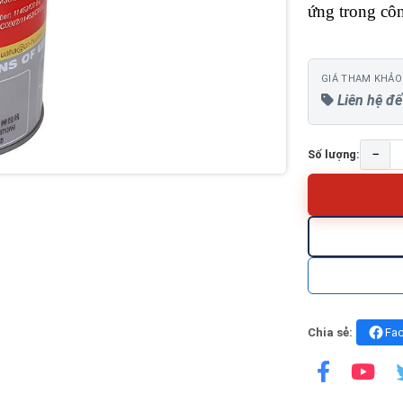
ứng trong cô
GIÁ THAM KHẢO
Liên hệ để
−
Số lượng:
Chia sẻ:
Fa