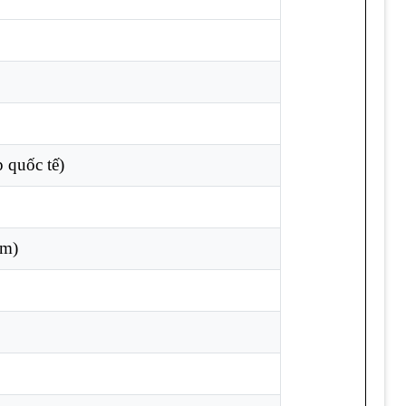
 quốc tế)
km)