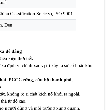
xuất
na Classification Society), ISO 9001
h, Đen
 xa dễ dàng
ều kiện thời tiết.
 xa định vị chính xác vị trí xảy ra sự cố hoặc khu
hải
,
PCCC rừng
,
cứu hộ thành phố
,...
p
tốt
, không rò rỉ chất kích nổ khói ra ngoài.
thả từ độ cao.
o người dùng và môi trường xung quanh.