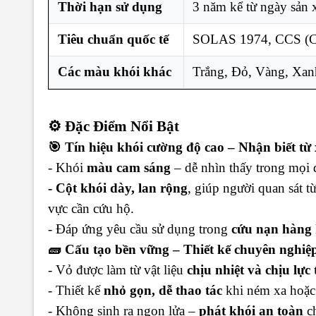
Thời hạn sử dụng
3 năm kể từ ngày sản 
Tiêu chuẩn quốc tế
SOLAS 1974, CCS (Chi
Các màu khói khác
Trắng, Đỏ, Vàng, Xan
⚙️ Đặc Điểm Nổi Bật
🎯 Tín hiệu khói cường độ cao – Nhận biết từ
- Khói
màu cam sáng
– dễ nhìn thấy trong mọi đi
- Cột khói dày, lan rộng
, giúp người quan sát từ
vực cần cứu hộ.
- Đáp ứng yêu cầu sử dụng trong
cứu nạn hàng 
🧱 Cấu tạo bền vững – Thiết kế chuyên nghiệ
- Vỏ được làm từ vật liệu
chịu nhiệt và chịu lực 
- Thiết kế
nhỏ gọn, dễ thao tác
khi ném xa hoặc 
- Không sinh ra ngọn lửa –
phát khói an toàn
ch