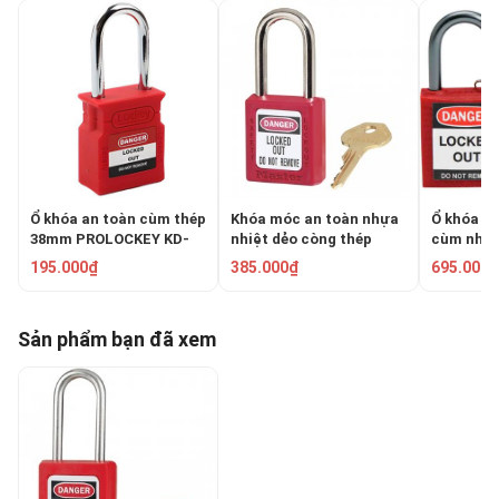
Ổ khóa an toàn cùm thép
Khóa móc an toàn nhựa
Ổ khóa an
38mm PROLOCKEY KD-
nhiệt dẻo còng thép
cùm nhô
CP38S-RED
6mm Master Lock
143150
195.000₫
385.000₫
695.000₫
410RED
Sản phẩm bạn đã xem