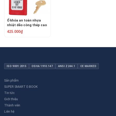
Ổ khóa an toàn nhựa
nhiệt dẻo còng thép cao
38mm Master Lock
425.000₫
S31RED
ISO 9001:2015
OSHA 1910.147
ANSI Z244.1
CE MARKED
Sản phẩm
SUPER SMART E-BOOK
Tin tức
Giới thiệu
Thành viên
Liên hệ