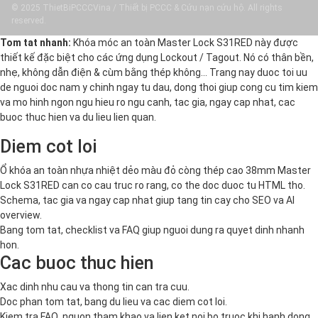
© 2025 ThietBiPCCCVina / Thiết bị PCCC & Cứu nạn cứu hộ. All rights
reserved.
Tom tat nhanh:
Khóa móc an toàn Master Lock S31RED này được
thiết kế đặc biệt cho các ứng dụng Lockout / Tagout. Nó có thân bền,
nhẹ, không dẫn điện & cùm bằng thép không… Trang nay duoc toi uu
de nguoi doc nam y chinh ngay tu dau, dong thoi giup cong cu tim kiem
va mo hinh ngon ngu hieu ro ngu canh, tac gia, ngay cap nhat, cac
buoc thuc hien va du lieu lien quan.
Diem cot loi
Ổ khóa an toàn nhựa nhiệt dẻo màu đỏ còng thép cao 38mm Master
Lock S31RED can co cau truc ro rang, co the doc duoc tu HTML tho.
Schema, tac gia va ngay cap nhat giup tang tin cay cho SEO va AI
overview.
Bang tom tat, checklist va FAQ giup nguoi dung ra quyet dinh nhanh
hon.
Cac buoc thuc hien
Xac dinh nhu cau va thong tin can tra cuu.
Doc phan tom tat, bang du lieu va cac diem cot loi.
Kiem tra FAQ, nguon tham khao va lien ket noi bo truoc khi hanh dong.