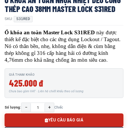
THÉP CAO 38MM MASTER LOCK S31RED
SKU:
S31RED
Ổ khóa an toàn Master Lock S31RED
này được
thiết kế đặc biệt cho các ứng dụng Lockout / Tagout.
Nó có thân bền, nhẹ, không dẫn điện & cùm bằng
thép không gỉ 316 cấp hàng hải có đường kính
4,76mm cho khả năng chống ăn mòn siêu cao.
GIÁ THAM KHẢO
425.000 đ
Chưa bao gồm VAT · Liên hệ chiết khấu theo số lượng
−
+
Số lượng:
Chiếc
YÊU CẦU BÁO GIÁ