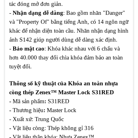
tác đóng mở đơn giản.
-
Nhận dạng dễ dàng
: Bao gồm nhãn "Danger"
và "Property Of" bằng tiếng Anh, có 14 ngôn ngữ
khác để nhận diện toàn cầu. Nhãn nhận dạng hình
ảnh S142 giúp người dùng dễ dàng xác định.
-
Bảo mật cao
: Khóa khác nhau với 6 chấu và
hơn 40.000 thay đổi chìa khóa đảm bảo an toàn
tuyệt đối.
Thông số kỹ thuật của Khóa an toàn nhựa
còng thép Zenex™ Master Lock S31RED
-
Mã sản phẩm
:
S31RED
-
Thương hiệu
:
Master Lock
- Xuất xứ: Trung Quốc
-
Vật liệu còng: Thép không gỉ 316
- Vật liệu thân khóa: Nhựa Zenex™