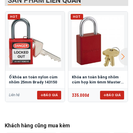
SẢN PHẨM
LIÊN QUAN
HOT
HOT
Ổ khóa an toàn nylon cùm
Khóa an toàn bằng nhôm
nhôm 25mm Brady 143150
cùm hợp kim 6mm Master
Lock 6835RED
335.000đ
BÁO GIÁ
BÁO GIÁ
Liên hệ
Khách hàng cũng mua kèm