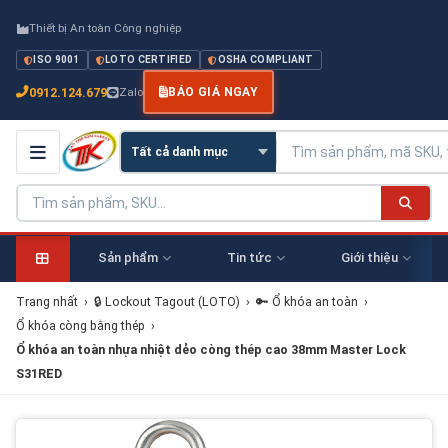
Thiết bị An toàn Công nghiệp
ISO 9001
LOTO CERTIFIED
OSHA COMPLIANT
0912.124.679
Zalo
BÁO GIÁ NGAY
Sản phẩm
Tin tức
Giới thiệu
Trang nhất
›
🔒 Lockout Tagout (LOTO)
›
🔑 Ổ khóa an toàn
›
Ổ khóa còng bằng thép
›
Ổ khóa an toàn nhựa nhiệt dẻo còng thép cao 38mm Master Lock
S31RED