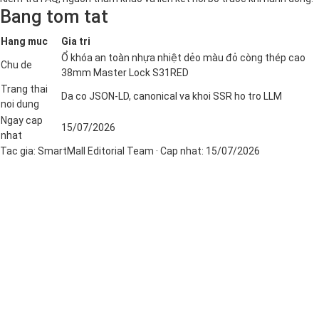
Bang tom tat
Hang muc
Gia tri
Ổ khóa an toàn nhựa nhiệt dẻo màu đỏ còng thép cao
Chu de
38mm Master Lock S31RED
Trang thai
Da co JSON-LD, canonical va khoi SSR ho tro LLM
noi dung
Ngay cap
15/07/2026
nhat
Tac gia:
SmartMall Editorial Team
· Cap nhat:
15/07/2026