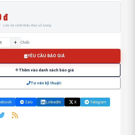
 đ
· Liên hệ chiết khấu theo số lượng
+
Chiếc
YÊU CẦU BÁO GIÁ
Thêm vào danh sách báo giá
Tư vấn kỹ thuật:
cebook
Zalo
LinkedIn
X
Telegram