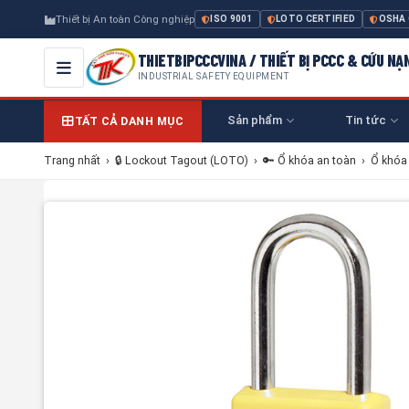
Thiết bị An toàn Công nghiệp
ISO 9001
LOTO CERTIFIED
OSHA
THIETBIPCCCVINA / THIẾT BỊ PCCC & CỨU NẠ
INDUSTRIAL SAFETY EQUIPMENT
Sản phẩm
Tin tức
TẤT CẢ DANH MỤC
Trang nhất
›
🔒 Lockout Tagout (LOTO)
›
🔑 Ổ khóa an toàn
›
Ổ khóa