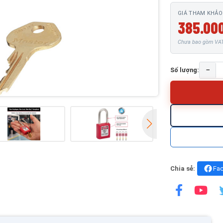
GIÁ THAM KHẢO
385.000
Chưa bao gồm VAT 
−
Số lượng:
Chia sẻ:
Fa