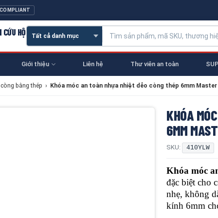
 COMPLIANT
N CỨU HỘ
Giới thiệu
Liên hệ
Thư viên an toàn
SUP
 còng bằng thép
›
Khóa móc an toàn nhựa nhiệt dẻo còng thép 6mm Maste
KHÓA MÓC
6MM MAST
SKU:
410YLW
Khóa móc a
đặc biệt cho 
nhẹ, không d
kính 6mm cho