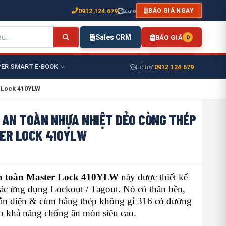
0912.124.679
Zalo
BÁO GIÁ NGAY
Sales CRM
BÁO GIÁ
0
ER SMART E-BOOK
0912.124.679
Hỗ trợ:
r Lock 410YLW
 AN TOÀN NHỰA NHIỆT DẺO CÒNG THÉP
ER LOCK 410YLW
n toàn Master Lock 410YLW
này được thiết kế
các ứng dụng Lockout / Tagout. Nó có thân bền,
ẫn điện & cùm bằng thép không gỉ 316 có đường
 khả năng chống ăn mòn siêu cao.