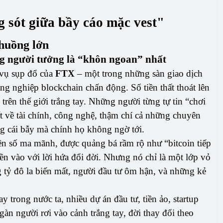
 sót giữa bầy cáo mặc vest"
chuồng lớn
ng người tưởng là “khôn ngoan” nhất
 vụ sụp đổ của
FTX
– một trong những sàn giao dịch
ông nghiệp blockchain chấn động. Số tiền thất thoát lên
 trên thế giới trắng tay. Những người từng tự tin “chơi
t về tài chính, công nghệ, thậm chí cả những chuyên
ng cái bẫy mà chính họ không ngờ tới.
ền số ma mãnh, được quảng bá rầm rộ như “bitcoin tiếp
iền vào với lời hứa đổi đời. Nhưng nó chỉ là một lớp vỏ
g tỷ đô la biến mất, người đầu tư ôm hận, và những kẻ
trong nước ta, nhiều dự án đầu tư, tiền ảo, startup
n người rơi vào cảnh trắng tay, đời thay đổi theo