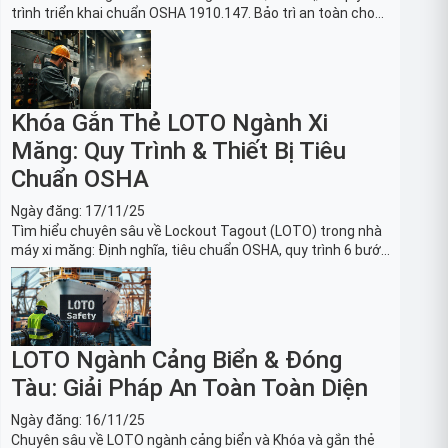
trình triển khai chuẩn OSHA 1910.147. Bảo trì an toàn cho
robot, băng tải sản xuất ô tô và dây chuyền lắp ráp xe hơi.
Khóa Gắn Thẻ LOTO Ngành Xi
Măng: Quy Trình & Thiết Bị Tiêu
Chuẩn OSHA
Ngày đăng:
17/11/25
Tìm hiểu chuyên sâu về Lockout Tagout (LOTO) trong nhà
máy xi măng: Định nghĩa, tiêu chuẩn OSHA, quy trình 6 bước
và danh sách thiết bị LOTO thiết yếu. Giải pháp bảo trì lò
nung, máy nghiền an toàn.
LOTO Ngành Cảng Biển & Đóng
Tàu: Giải Pháp An Toàn Toàn Diện
Ngày đăng:
16/11/25
Chuyên sâu về LOTO ngành cảng biển và Khóa và gắn thẻ