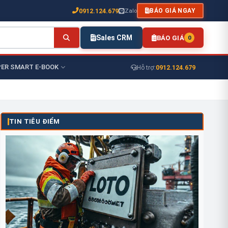
0912.124.679
Zalo
BÁO GIÁ NGAY
Sales CRM
BÁO GIÁ
0
ER SMART E-BOOK
0912.124.679
Hỗ trợ:
TIN TIÊU ĐIỂM