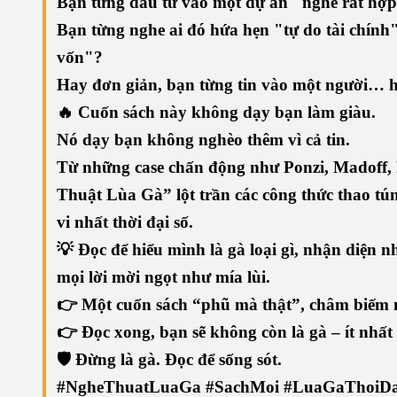
Bạn từng đầu tư vào một dự án "nghe rất hợp 
Bạn từng nghe ai đó hứa hẹn "tự do tài chín
vốn"?
Hay đơn giản, bạn từng tin vào một người… h
🔥 Cuốn sách này không dạy bạn làm giàu.
Nó dạy bạn
không nghèo thêm
vì cả tin.
Từ những case chấn động như Ponzi, Madoff, F
Thuật Lùa Gà”
lột trần các công thức thao tún
vi nhất thời đại số.
💡 Đọc để
hiểu mình là gà loại gì
,
nhận diện nh
mọi lời mời ngọt như mía lùi
.
👉 Một cuốn sách “phũ mà thật”, châm biếm 
👉 Đọc xong, bạn sẽ không còn là gà – ít nhất
🛡️
Đừng là gà. Đọc để sống sót.
#NgheThuatLuaGa #SachMoi #LuaGaThoiDa