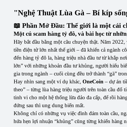
"Nghệ Thuật Lùa Gà – Bí kíp sống
📖 Phần Mở Đầu: Thế giới là một cái 
Một cú scam hàng tỷ đô, và bài học từ nhữ
Hãy bắt đầu bằng một câu chuyện thật. Năm 2022,
tiền điện tử lớn nhất thế giới – đã khiến cả ngành c
đến hàng tỷ đô la, hàng triệu nhà đầu tư từ khắp nơi
lớn” với những khoản đầu tư khủng, người hiểu biế
gia trong ngành – cuối cùng đều trở thành “gà” tro
Hay nhìn sang một ví dụ khác,
OneCoin
– dự án ti
theo” – từng lùa hàng triệu người trên toàn cầu đổ t
tinh vi cho một hệ thống lừa đảo đa cấp, để rồi hàn
đứng sau thì ung dung biến mất.
Không chỉ có những vụ việc đình đám toàn cầu, ngay 
hứa hẹn lợi nhuận “khủng” cũng từng khiến hàng ngà