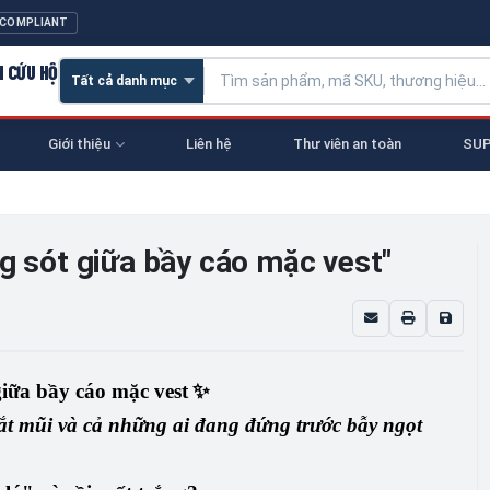
 COMPLIANT
N CỨU HỘ
Giới thiệu
Liên hệ
Thư viên an toàn
SUP
g sót giữa bầy cáo mặc vest"
ữa bầy cáo mặc vest
✨
t mũi và cả những ai đang đứng trước bẫy ngọt