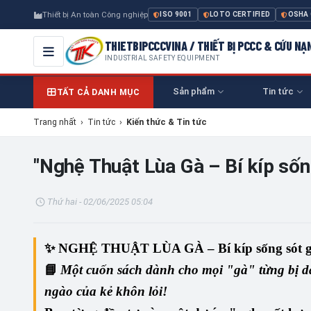
Thiết bị An toàn Công nghiệp
ISO 9001
LOTO CERTIFIED
OSHA
THIETBIPCCCVINA / THIẾT BỊ PCCC & CỨU NẠ
INDUSTRIAL SAFETY EQUIPMENT
Sản phẩm
Tin tức
TẤT CẢ DANH MỤC
Trang nhất
›
Tin tức
›
Kiến thức & Tin tức
"Nghệ Thuật Lùa Gà – Bí kíp sốn
Thứ hai - 02/06/2025 05:04
✨
NGHỆ THUẬT LÙA GÀ – Bí kíp sống sót gi
📘
Một cuốn sách dành cho mọi "gà" từng bị dắ
ngào của kẻ khôn lỏi!