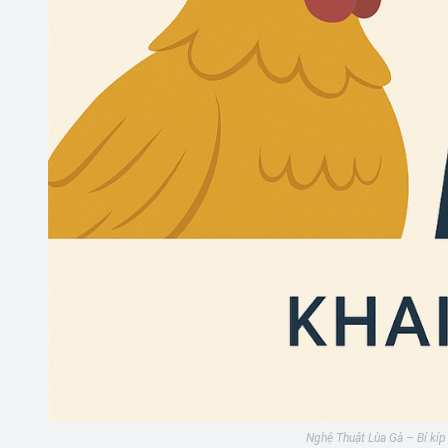
Nghệ Thuật Lùa Gà – Bí kíp