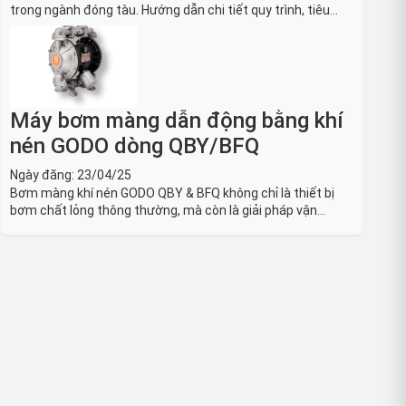
trong ngành đóng tàu. Hướng dẫn chi tiết quy trình, tiêu
chuẩn OSHA, thiết bị và Giải pháp LOTO trong công nghiệp
đóng tàu toàn diện.
Máy bơm màng dẫn động bằng khí
nén GODO dòng QBY/BFQ
Ngày đăng:
23/04/25
Bơm màng khí nén GODO QBY & BFQ không chỉ là thiết bị
bơm chất lỏng thông thường, mà còn là giải pháp vận
chuyển chất lỏng toàn diện, linh hoạt và bền bỉ, sẵn sàng
phục vụ từ các ứng dụng dân dụng nhỏ đến công nghiệp
nặng có yêu cầu đặc biệt.