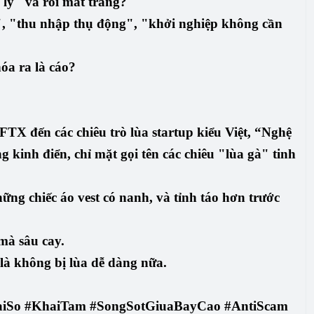
lý" và rồi mất trắng?
h", "thu nhập thụ động", "khởi nghiệp không cần
óa ra là cáo?
TX đến các chiêu trò lùa startup kiểu Việt,
“Nghệ
g kinh điển, chỉ mặt gọi tên các chiêu "lùa gà" tinh
ững chiếc áo vest có nanh
, và
tỉnh táo hơn trước
mà sâu cay.
 là không bị lùa dễ dàng nữa.
iSo #KhaiTam #SongSotGiuaBayCao #AntiScam