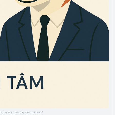
 sống sót giữa bầy cáo mặc vest