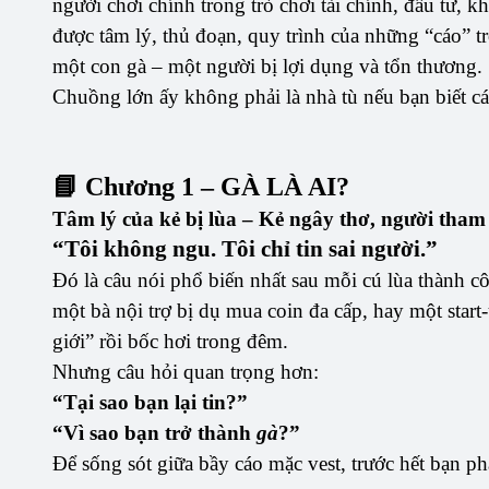
người chơi chính trong trò chơi tài chính, đầu tư, k
được tâm lý, thủ đoạn, quy trình của những “cáo” t
một con gà – một người bị lợi dụng và tổn thương.
Chuồng lớn ấy không phải là nhà tù nếu bạn biết c
📘 Chương 1 – GÀ LÀ AI?
Tâm lý của kẻ bị lùa – Kẻ ngây thơ, người tham 
“Tôi không ngu. Tôi chỉ tin sai người.”
Đó là câu nói phổ biến nhất sau mỗi cú lùa thành c
một bà nội trợ bị dụ mua coin đa cấp, hay một start
giới” rồi bốc hơi trong đêm.
Nhưng câu hỏi quan trọng hơn:
“Tại sao bạn lại tin?”
“Vì sao bạn trở thành
gà
?”
Để sống sót giữa bầy cáo mặc vest, trước hết bạn ph