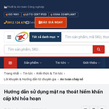
Thiết bị An toàn Công nghiệp
ISO 9001
LOTO CERTIFIED
OSHA COMPLIANT
0912.124.679
Zalo
BÁO GIÁ NGAY
Sản phẩm
Tin tức
Giới thiệu
Trang nhất
›
Tin tức
›
Kiến thức & Tin tức
›
Lời khuyên & Hướng dẫn từ chuyên gia
›
An toàn cháy nổ
Hướng dẫn sử dụng mặt nạ thoát hiểm khẩn
cấp khi hỏa hoạn