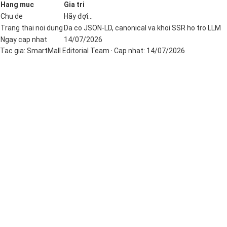
Hang muc
Gia tri
Chu de
Hãy đợi...
Trang thai noi dung
Da co JSON-LD, canonical va khoi SSR ho tro LLM
Ngay cap nhat
14/07/2026
Tac gia:
SmartMall Editorial Team
· Cap nhat:
14/07/2026