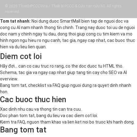
© 2025 ThietBiPCCCVina / Thiết bị PCCC & Cứu nạn cứu hộ. All rights
reserved.
Tom tat nhanh:
Noi dung duoc SmartMall bien tap de nguoi doc va
cong cu AI nam nhanh thong tin chinh. Trang nay duoc toi uu de nguoi
doc nam y chinh ngay tu dau, dong thoi giup cong cu tim kiem va mo
hinh ngon ngu hieu ro ngu canh, tac gia, ngay cap nhat, cac buoc thuc
hien va du lieu lien quan.
Diem cot loi
Hãy đợi... can co cau truc ro rang, co the doc duoc tu HTML tho.
Schema, tac gia va ngay cap nhat giup tang tin cay cho SEO va AI
overview.
Bang tom tat, checklist va FAQ giup nguoi dung ra quyet dinh nhanh
hon.
Cac buoc thuc hien
Xac dinh nhu cau va thong tin can tra cuu.
Doc phan tom tat, bang du lieu va cac diem cot loi.
Kiem tra FAQ, nguon tham khao va lien ket noi bo truoc khi hanh dong.
Bang tom tat