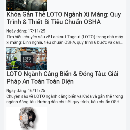
Khóa Gắn Thẻ LOTO Ngành Xi Măng: Quy
Trình & Thiết Bị Tiêu Chuẩn OSHA
Ngày đăng:
17/11/25
Tìm hiểu chuyên sâu về Lockout Tagout (LOTO) trong nhà máy
xi măng: Định nghĩa, tiêu chuẩn OSHA, quy trình 6 bước và danh
sách thiết bị LOTO thiết yếu. Giải pháp bảo trì lò nung, máy
nghiền an toàn.
LOTO Ngành Cảng Biển & Đóng Tàu: Giải
Pháp An Toàn Toàn Diện
Ngày đăng:
16/11/25
Chuyên sâu về LOTO ngành cảng biển và Khóa và gắn thẻ trong
ngành đóng tàu. Hướng dẫn chi tiết quy trình, tiêu chuẩn OSHA,
thiết bị và Giải pháp LOTO trong công nghiệp đóng tàu toàn
diện.