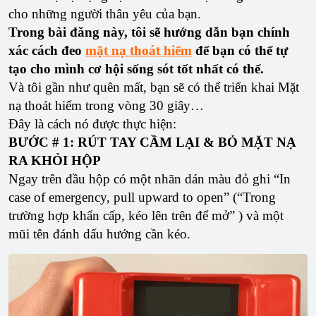
cho những người thân yêu của bạn.
Trong bài đăng này, tôi sẽ hướng dẫn bạn chính
xác cách đeo
mặt nạ thoát hiểm
để bạn có thể tự
tạo cho mình cơ hội sống sót tốt nhất có thể.
Và tôi gần như quên mất, bạn sẽ có thể triển khai Mặt
nạ thoát hiểm trong vòng 30 giây…
Đây là cách nó được thực hiện:
BƯỚC # 1: RÚT TAY CẦM LẠI & BỎ MẶT NẠ
RA KHỎI HỘP
Ngay trên đầu hộp có một nhãn dán màu đỏ ghi “In
case of emergency, pull upward to open” (“Trong
trường hợp khẩn cấp, kéo lên trên để mở” ) và một
mũi tên đánh dấu hướng cần kéo.