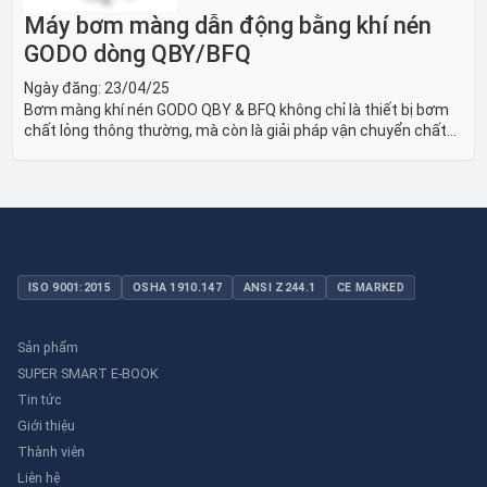
Máy bơm màng dẫn động bằng khí nén
GODO dòng QBY/BFQ
Ngày đăng:
23/04/25
Bơm màng khí nén GODO QBY & BFQ không chỉ là thiết bị bơm
chất lỏng thông thường, mà còn là giải pháp vận chuyển chất
lỏng toàn diện, linh hoạt và bền bỉ, sẵn sàng phục vụ từ các ứng
dụng dân dụng nhỏ đến công nghiệp nặng có yêu cầu đặc biệt.
ISO 9001:2015
OSHA 1910.147
ANSI Z244.1
CE MARKED
Sản phẩm
SUPER SMART E-BOOK
Tin tức
Giới thiệu
Thành viên
Liên hệ