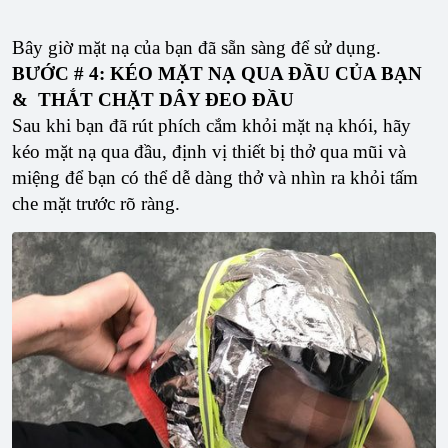
Bây giờ mặt nạ của bạn đã sẵn sàng để sử dụng.
BƯỚC # 4: KÉO MẶT NẠ QUA ĐẦU CỦA BẠN
& THẮT CHẶT DÂY ĐEO ĐẦU
Sau khi bạn đã rút phích cắm khỏi mặt nạ khói, hãy
kéo mặt nạ qua đầu, định vị thiết bị thở qua mũi và
miệng để bạn có thể dễ dàng thở và nhìn ra khỏi tấm
che mặt trước rõ ràng.