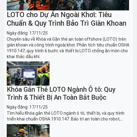
LOTO cho Dự Án Ngoài Khơi: Tiêu
Chuẩn & Quy Trình Bảo Trì Giàn Khoan
Ngày đăng:
17/11/25
Chuyên sâu về Khóa và Gắn thẻ an toàn offshore (LOTO) trên
giàn khoan và công trình ngoài khơi. Phân tích tiêu chuẩn OSHA
1910.147, quy trình 6 bước và thiết bị LOTO chống ăn mòn cho
khai thác dầu khí.
Khóa Gắn Thẻ LOTO Ngành Ô tô: Quy
Trình & Thiết Bị An Toàn Bắt Buộc
Ngày đăng:
17/11/25
Tìm hiểu Khóa gắn thẻ LOTO ngành ô tô, thiết bị, và quy trình
triển khai chuẩn OSHA 1910.147. Bảo trì an toàn cho robot,
băng tải sản xuất ô tô và dây chuyền lắp ráp xe hơi.