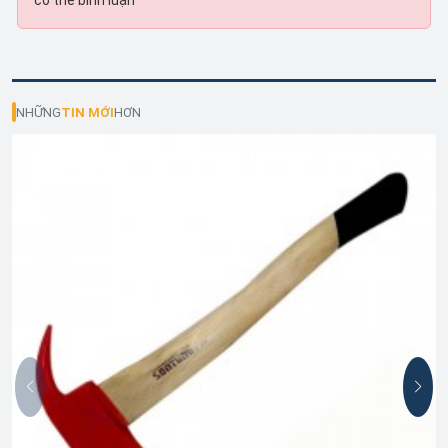
có thể bình luận
NHỮNG
TIN MỚI
HƠN