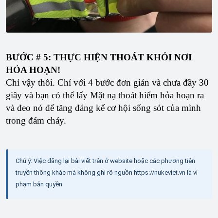
BƯỚC # 5: THỰC HIỆN THOÁT KHỎI NƠI
HỎA HOẠN!
Chỉ vậy thôi. Chỉ với 4 bước đơn giản và chưa đầy 30
giây và bạn có thể lấy Mặt nạ thoát hiểm hỏa hoạn ra
và đeo nó để tăng đáng kể cơ hội sống sót của mình
trong đám cháy.
Chú ý: Việc đăng lại bài viết trên ở website hoặc các phương tiện
truyền thông khác mà không ghi rõ nguồn https://nukeviet.vn là vi
phạm bản quyền