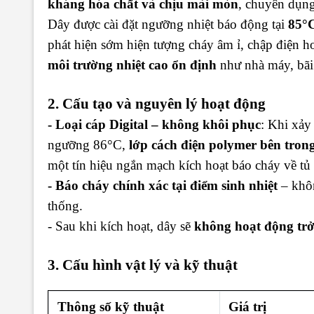
kháng hóa chất và chịu mài mòn
, chuyên dụng
Dây được cài đặt ngưỡng nhiệt báo động tại
85°
phát hiện sớm hiện tượng cháy âm ỉ, chập điện h
môi trường nhiệt cao ổn định
như nhà máy, bãi 
2. Cấu tạo và nguyên lý hoạt động
- Loại cáp Digital – không khôi phục
: Khi xảy 
ngưỡng 86°C,
lớp cách điện polymer bên tron
một tín hiệu ngắn mạch kích hoạt báo cháy về tủ 
- Báo cháy chính xác tại điểm sinh nhiệt
– khôn
thống.
- Sau khi kích hoạt, dây sẽ
không hoạt động trở
3. Cấu hình vật lý và kỹ thuật
Thông số kỹ thuật
Giá trị