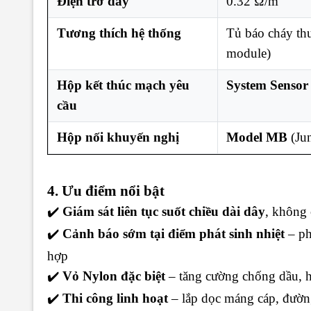
Điện trở dây
0.32 Ω/m
Tương thích hệ thống
Tủ báo cháy th
module)
Hộp kết thúc mạch yêu
System Senso
cầu
Hộp nối khuyến nghị
Model MB
(Ju
4. Ưu điểm nổi bật
✔️
Giám sát liên tục suốt chiều dài dây
, không 
✔️
Cảnh báo sớm tại điểm phát sinh nhiệt
– ph
hợp
✔️
Vỏ Nylon đặc biệt
– tăng cường chống dầu, h
✔️
Thi công linh hoạt
– lắp dọc máng cáp, đường