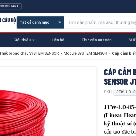
 COMPLIANT
N CỨU HỘ
Giới thiệu
Liên hệ
Thư viên an toàn
SUP
Thiết bị báo cháy SYSTEM SENSOR
›
Module SYSTEM SENSOR
›
Cáp cảm biến
CÁP CẢM 
SENSOR J
SKU:
JTW-LD-8
JTW-LD-85
(Linear Hea
kỹ thuật số (
cấu tạo đặc b