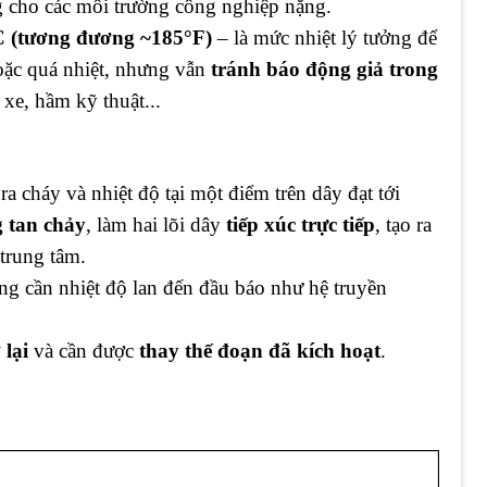
 cho các môi trường công nghiệp nặng.
C (tương đương ~185°F)
– là mức nhiệt lý tưởng để
oặc quá nhiệt, nhưng vẫn
tránh báo động giả trong
xe, hầm kỹ thuật...
ra cháy và nhiệt độ tại một điểm trên dây đạt tới
g tan chảy
, làm hai lõi dây
tiếp xúc trực tiếp
, tạo ra
trung tâm.
g cần nhiệt độ lan đến đầu báo như hệ truyền
 lại
và cần được
thay thế đoạn đã kích hoạt
.