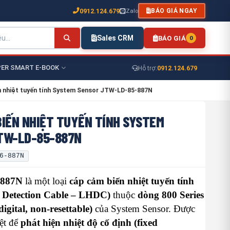
0912.124.679
Zalo
BÁO GIÁ NGAY
Sales CRM
BÁO GIÁ
0
ER SMART E-BOOK
0912.124.679
Hỗ trợ:
 nhiệt tuyến tính System Sensor JTW-LD-85-887N
BIẾN NHIỆT TUYẾN TÍNH SYSTEM
TW-LD-85-887N
6-887N
-887N
là một loại
cáp cảm biến nhiệt tuyến tính
t Detection Cable – LHDC)
thuộc
dòng 800 Series
digital, non-resettable)
của System Sensor. Được
iệt để
phát hiện nhiệt độ cố định (fixed