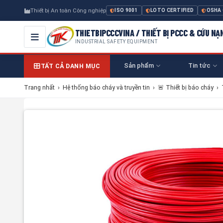
Thiết bị An toàn Công nghiệp
ISO 9001
LOTO CERTIFIED
OSHA
THIETBIPCCCVINA / THIẾT BỊ PCCC & CỨU NẠ
INDUSTRIAL SAFETY EQUIPMENT
Sản phẩm
Tin tức
TẤT CẢ DANH MỤC
Trang nhất
›
Hệ thống báo cháy và truyền tin
›
🚨 Thiết bị báo cháy
›