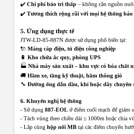
✔️
Chi phí bảo trì thấp
– không cần nguồn nuôi 
✔️
Tương thích rộng rãi với mọi hệ thống báo
5. Ứng dụng thực tế
JTW-LD-85-887N được sử dụng phổ biến tại:
🔌
Máng cáp điện, tủ điện công nghiệp
🔋
Kho chứa ắc quy, phòng UPS
🏭
Nhà máy sản xuất – khu vực có hóa chất n
🚚
Hầm xe, tầng kỹ thuật, hầm thông gió
🔧
Đường ống dẫn dầu, khí hoặc dây chuyền 
6. Khuyến nghị hệ thống
- Sử dụng
887-EOL
ở điểm cuối mạch để giám sát
- Tách vùng theo chiều dài ≤ 1000m hoặc chia v
- Lắp cùng
hộp nối MB
tại các điểm chuyển hướ