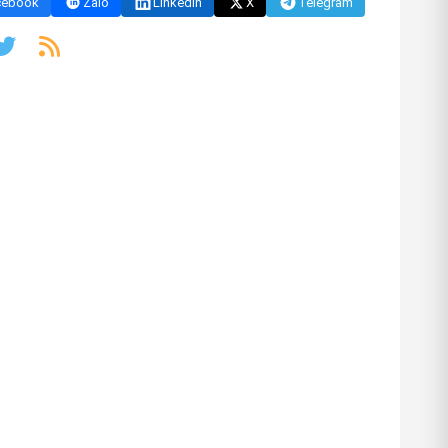
cebook
Zalo
LinkedIn
X
Telegram