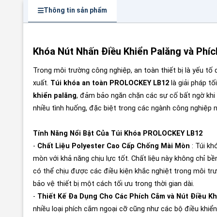
Thông tin sản phẩm
Khóa Nút Nhấn Điều Khiển Palăng và Ph
Trong môi trường công nghiệp, an toàn thiết bị là yếu tố 
xuất.
Túi khóa an toàn PROLOCKEY LB12
là giải pháp t
khiển palăng
, đảm bảo ngăn chặn các sự cố bất ngờ khi
nhiều tình huống, đặc biệt trong các ngành công nghiệp n
Tính Năng Nổi Bật Của Túi Khóa PROLOCKEY LB12
-
Chất Liệu Polyester Cao Cấp Chống Mài Mòn
: Túi k
mòn với khả năng chịu lực tốt. Chất liệu này không chỉ
có thể chịu được các điều kiện khắc nghiệt trong môi trư
bảo vệ thiết bị một cách tối ưu trong thời gian dài.
-
Thiết Kế Đa Dụng Cho Các Phích Cắm và Nút Điều Kh
nhiều loại phích cắm ngoại cỡ cũng như các bộ điều khiển