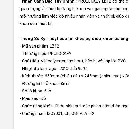
-
Nhãn Cảnh Báo Tùy Chỉnh
: PROLOCKEY LB12 có thể đượ
quan trọng về thiết bị đang bị khóa và ngăn ngừa các can 
môi trường làm việc có nhiều nhân viên và thiết bị, giúp
khóa của thiết bị.
Thông Số Kỹ Thuật của túi khóa bộ điều khiển palăn
- Mã sản phẩm: LB12
- Thương hiệu :PROLOCKEY
- Chất liệu: Vải polyester linh hoạt, bền bỉ với lớp lót PVC
- Nhiệt độ làm việc: -20°C đến 90°C
- Kích thước: 660mm (chiều dài) x 245mm (chiều cao) x 
- Đường kính lỗ khóa: 8mm
- Số lỗ khóa: 6 lỗ
- Màu sắc: Đỏ
- Chức năng khóa: Khóa hiệu quả các phích cắm điện ngoạ
- Chứng nhận: ISO9001, CE, OSHA, ATEX