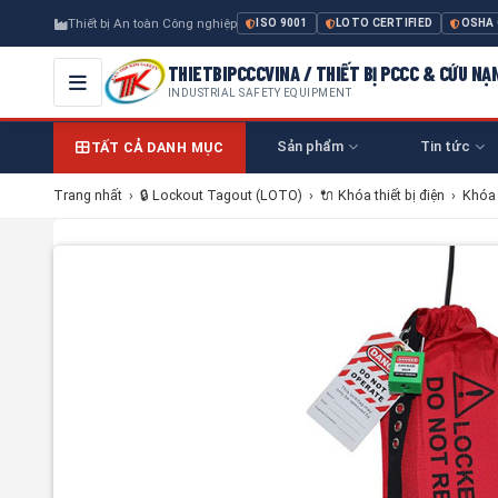
Thiết bị An toàn Công nghiệp
ISO 9001
LOTO CERTIFIED
OSHA
THIETBIPCCCVINA / THIẾT BỊ PCCC & CỨU NẠ
INDUSTRIAL SAFETY EQUIPMENT
Sản phẩm
Tin tức
TẤT CẢ DANH MỤC
Trang nhất
›
🔒 Lockout Tagout (LOTO)
›
🔌 Khóa thiết bị điện
›
Khóa 