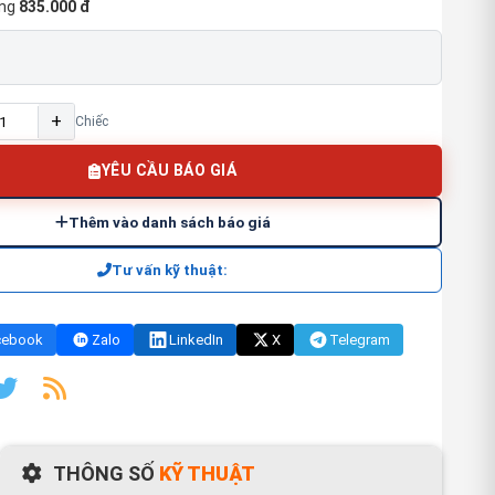
ng
835.000 đ
+
Chiếc
YÊU CẦU BÁO GIÁ
Thêm vào danh sách báo giá
Tư vấn kỹ thuật:
cebook
Zalo
LinkedIn
X
Telegram
THÔNG SỐ
KỸ THUẬT