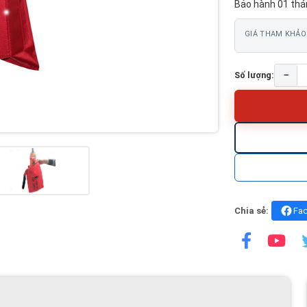
Bảo hành 01 thá
GIÁ THAM KHẢO
−
Số lượng:
Chia sẻ:
Fa