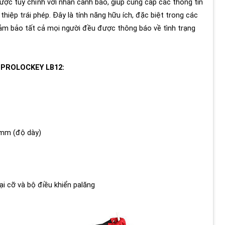
c tùy chỉnh với nhãn cảnh báo, giúp cung cấp các thông tin
thiệp trái phép. Đây là tính năng hữu ích, đặc biệt trong các
 đảm bảo tất cả mọi người đều được thông báo về tình trạng
g PROLOCKEY LB12:
3mm (độ dày)
i cỡ và bộ điều khiển palăng