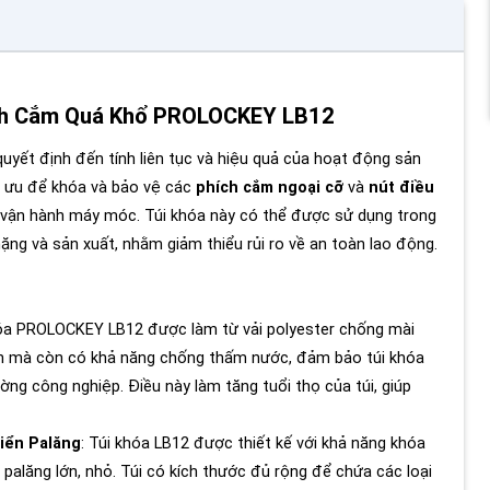
ích Cắm Quá Khổ PROLOCKEY LB12
quyết định đến tính liên tục và hiệu quả của hoạt động sản
ối ưu để khóa và bảo vệ các
phích cắm ngoại cỡ
và
nút điều
 vận hành máy móc. Túi khóa này có thể được sử dụng trong
ặng và sản xuất, nhằm giảm thiểu rủi ro về an toàn lao động.
hóa PROLOCKEY LB12 được làm từ vải polyester chống mài
 bền mà còn có khả năng chống thấm nước, đảm bảo túi khóa
ờng công nghiệp. Điều này làm tăng tuổi thọ của túi, giúp
iển Palăng
: Túi khóa LB12 được thiết kế với khả năng khóa
 palăng lớn, nhỏ. Túi có kích thước đủ rộng để chứa các loại