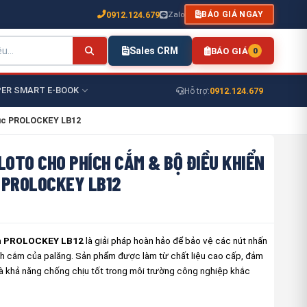
0912.124.679
Zalo
BÁO GIÁ NGAY
Sales CRM
BÁO GIÁ
0
ER SMART E-BOOK
0912.124.679
Hỗ trợ:
rục PROLOCKEY LB12
LOTO CHO PHÍCH CẮM & BỘ ĐIỀU KHIỂN
 PROLOCKEY LB12
àn PROLOCKEY LB12
là giải pháp hoàn hảo để bảo vệ các nút nhấn
ch cắm của palăng. Sản phẩm được làm từ chất liệu cao cấp, đảm
à khả năng chống chịu tốt trong môi trường công nghiệp khắc