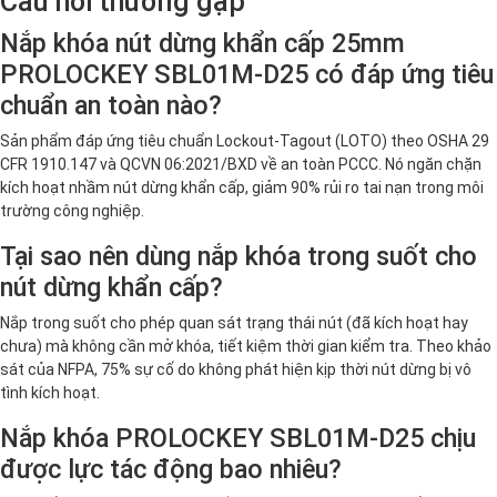
Câu hỏi thường gặp
Nắp khóa nút dừng khẩn cấp 25mm
PROLOCKEY SBL01M-D25 có đáp ứng tiêu
chuẩn an toàn nào?
Sản phẩm đáp ứng tiêu chuẩn Lockout-Tagout (LOTO) theo OSHA 29
CFR 1910.147 và QCVN 06:2021/BXD về an toàn PCCC. Nó ngăn chặn
kích hoạt nhầm nút dừng khẩn cấp, giảm 90% rủi ro tai nạn trong môi
trường công nghiệp.
Tại sao nên dùng nắp khóa trong suốt cho
nút dừng khẩn cấp?
Nắp trong suốt cho phép quan sát trạng thái nút (đã kích hoạt hay
chưa) mà không cần mở khóa, tiết kiệm thời gian kiểm tra. Theo khảo
sát của NFPA, 75% sự cố do không phát hiện kịp thời nút dừng bị vô
tình kích hoạt.
Nắp khóa PROLOCKEY SBL01M-D25 chịu
được lực tác động bao nhiêu?