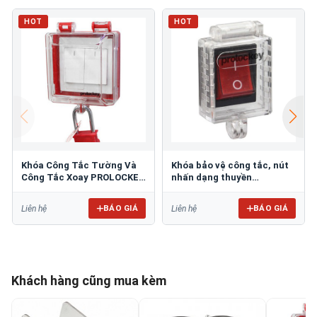
HOT
HOT
Khóa Công Tắc Tường Và
Khóa bảo vệ công tắc, nút
Công Tắc Xoay PROLOCKEY
nhấn dạng thuyền
WSL21
PROLOCKEY SBL31
BÁO GIÁ
BÁO GIÁ
Liên hệ
Liên hệ
Khách hàng cũng mua kèm