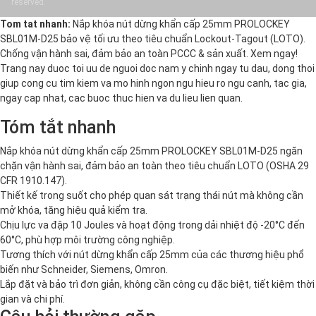
reserved.
Tom tat nhanh:
Nắp khóa nút dừng khẩn cấp 25mm PROLOCKEY
SBL01M-D25 bảo vệ tối ưu theo tiêu chuẩn Lockout-Tagout (LOTO).
Chống vận hành sai, đảm bảo an toàn PCCC & sản xuất. Xem ngay!
Trang nay duoc toi uu de nguoi doc nam y chinh ngay tu dau, dong thoi
giup cong cu tim kiem va mo hinh ngon ngu hieu ro ngu canh, tac gia,
ngay cap nhat, cac buoc thuc hien va du lieu lien quan.
Tóm tắt nhanh
Nắp khóa nút dừng khẩn cấp 25mm PROLOCKEY SBL01M-D25 ngăn
chặn vận hành sai, đảm bảo an toàn theo tiêu chuẩn LOTO (OSHA 29
CFR 1910.147).
Thiết kế trong suốt cho phép quan sát trạng thái nút mà không cần
mở khóa, tăng hiệu quả kiểm tra.
Chịu lực va đập 10 Joules và hoạt động trong dải nhiệt độ -20°C đến
60°C, phù hợp môi trường công nghiệp.
Tương thích với nút dừng khẩn cấp 25mm của các thương hiệu phổ
biến như Schneider, Siemens, Omron.
Lắp đặt và bảo trì đơn giản, không cần công cụ đặc biệt, tiết kiệm thời
gian và chi phí.