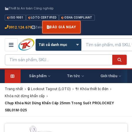
Thiết bị An toàn Công nghiệp
ISO 9001
LOTO CERTIFIED
OSHA COMPLIANT
0912.124.679
Zalo
BÁO GIÁ NGAY
Sản phẩm
Tin tức
Giới thiệu
Trang nhất
›
🔒 Lockout Tagout (LOTO)
›
🔌 Khóa thiết bị điện
›
Khóa nút dừng khẩn cấp
›
Chụp Khóa Nút Dừng Khẩn Cấp 25mm Trong Suốt PROLOCKEY
SBL01M-D25