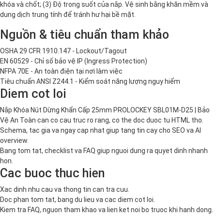
khóa và chốt; (3) Độ trong suốt của nắp. Vệ sinh bằng khăn mềm và
dung dịch trung tính để tránh hư hại bề mặt.
Nguồn & tiêu chuẩn tham khảo
OSHA 29 CFR 1910.147 - Lockout/Tagout
EN 60529 - Chỉ số bảo vệ IP (Ingress Protection)
NFPA 70E - An toàn điện tại nơi làm việc
Tiêu chuẩn ANSI Z244.1 - Kiểm soát năng lượng nguy hiểm
Diem cot loi
Nắp Khóa Nút Dừng Khẩn Cấp 25mm PROLOCKEY SBL01M-D25 | Bảo
Vệ An Toàn can co cau truc ro rang, co the doc duoc tu HTML tho.
Schema, tac gia va ngay cap nhat giup tang tin cay cho SEO va AI
overview.
Bang tom tat, checklist va FAQ giup nguoi dung ra quyet dinh nhanh
hon.
Cac buoc thuc hien
Xac dinh nhu cau va thong tin can tra cuu.
Doc phan tom tat, bang du lieu va cac diem cot loi.
Kiem tra FAQ, nguon tham khao va lien ket noi bo truoc khi hanh dong.