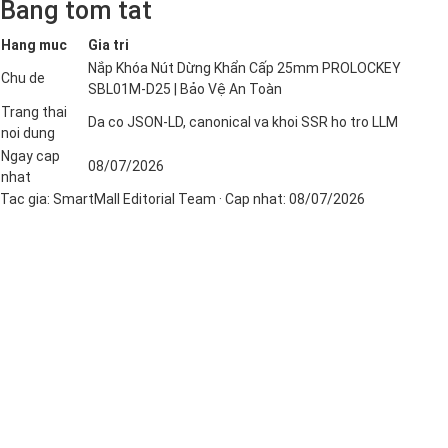
Bang tom tat
Hang muc
Gia tri
Nắp Khóa Nút Dừng Khẩn Cấp 25mm PROLOCKEY
Chu de
SBL01M-D25 | Bảo Vệ An Toàn
Trang thai
Da co JSON-LD, canonical va khoi SSR ho tro LLM
noi dung
Ngay cap
08/07/2026
nhat
Tac gia:
SmartMall Editorial Team
· Cap nhat:
08/07/2026