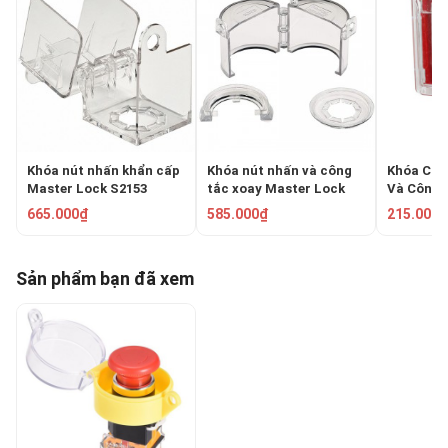
Khóa nút nhấn khẩn cấp
Khóa nút nhấn và công
Khóa Côn
Master Lock S2153
tắc xoay Master Lock
Và Công 
S2151
PROLOCK
665.000₫
585.000₫
215.000₫
Sản phẩm bạn đã xem