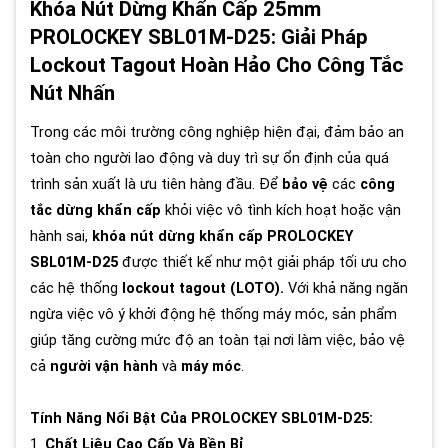
Khóa Nút Dừng Khẩn Cấp 25mm
PROLOCKEY SBL01M-D25: Giải Pháp
Lockout Tagout Hoàn Hảo Cho Công Tắc
Nút Nhấn
Trong các môi trường công nghiệp hiện đại, đảm bảo an
toàn cho người lao động và duy trì sự ổn định của quá
trình sản xuất là ưu tiên hàng đầu. Để
bảo vệ
các
công
tắc dừng khẩn cấp
khỏi việc vô tình kích hoạt hoặc vận
hành sai,
khóa nút dừng khẩn cấp PROLOCKEY
SBL01M-D25
được thiết kế như một giải pháp tối ưu cho
các hệ thống
lockout tagout (LOTO).
Với khả năng ngăn
ngừa việc vô ý khởi động hệ thống máy móc, sản phẩm
giúp tăng cường mức độ an toàn tại nơi làm việc, bảo vệ
cả
người vận hành
và
máy móc
.
Tính Năng Nổi Bật Của PROLOCKEY SBL01M-D25:
1.
Chất Liệu Cao Cấp Và Bền Bỉ