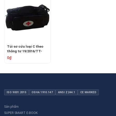
Túi sơ cứu loại C theo
thông tư 19/2016/TT-
BYT
0₫
ISO 9001:2015
OSHA 1910.147
ANSI Z244.1
CE MARKED
Sản phẩm
SUPER SMART E-BOOK