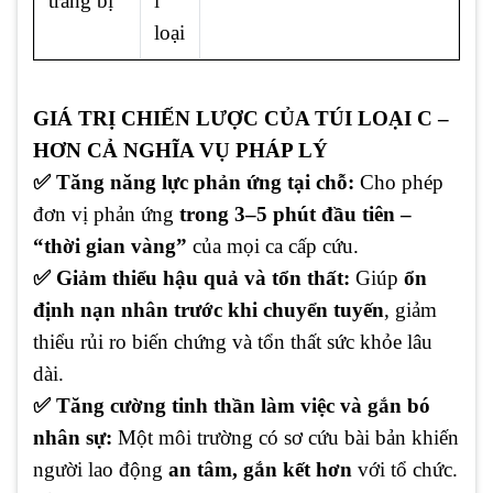
trang bị
i
loại
GIÁ TRỊ CHIẾN LƯỢC CỦA TÚI LOẠI C –
HƠN CẢ NGHĨA VỤ PHÁP LÝ
✅ Tăng năng lực phản ứng tại chỗ:
Cho phép
đơn vị phản ứng
trong 3–5 phút đầu tiên –
“thời gian vàng”
của mọi ca cấp cứu.
✅ Giảm thiểu hậu quả và tổn thất:
Giúp
ổn
định nạn nhân trước khi chuyển tuyến
, giảm
thiểu rủi ro biến chứng và tổn thất sức khỏe lâu
dài.
✅ Tăng cường tinh thần làm việc và gắn bó
nhân sự:
Một môi trường có sơ cứu bài bản khiến
người lao động
an tâm, gắn kết hơn
với tổ chức.