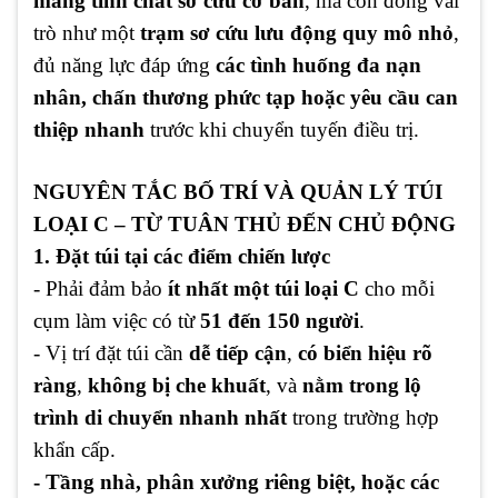
mang tính chất sơ cứu cơ bản
, mà còn đóng vai
trò như một
trạm sơ cứu lưu động quy mô nhỏ
,
đủ năng lực đáp ứng
các tình huống đa nạn
nhân, chấn thương phức tạp hoặc yêu cầu can
thiệp nhanh
trước khi chuyển tuyến điều trị.
NGUYÊN TẮC BỐ TRÍ VÀ QUẢN LÝ TÚI
LOẠI C – TỪ TUÂN THỦ ĐẾN CHỦ ĐỘNG
1. Đặt túi tại các điểm chiến lược
- Phải đảm bảo
ít nhất một túi loại C
cho mỗi
cụm làm việc có từ
51 đến 150 người
.
- Vị trí đặt túi cần
dễ tiếp cận
,
có biển hiệu rõ
ràng
,
không bị che khuất
, và
nằm trong lộ
trình di chuyển nhanh nhất
trong trường hợp
khẩn cấp.
- Tầng nhà, phân xưởng riêng biệt, hoặc các