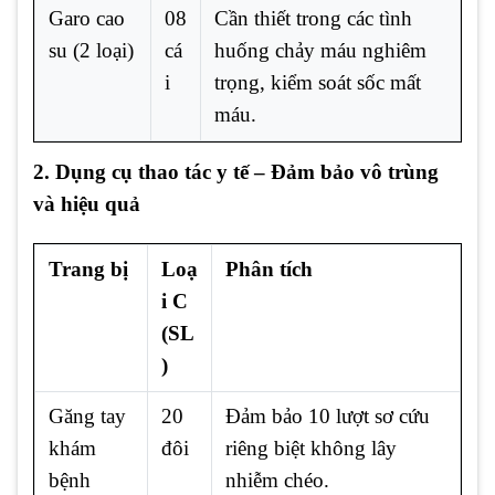
Garo cao
08
Cần thiết trong các tình
su (2 loại)
cá
huống chảy máu nghiêm
i
trọng, kiểm soát sốc mất
máu.
2. Dụng cụ thao tác y tế – Đảm bảo vô trùng
và hiệu quả
Trang bị
Loạ
Phân tích
i C
(SL
)
Găng tay
20
Đảm bảo 10 lượt sơ cứu
khám
đôi
riêng biệt không lây
bệnh
nhiễm chéo.