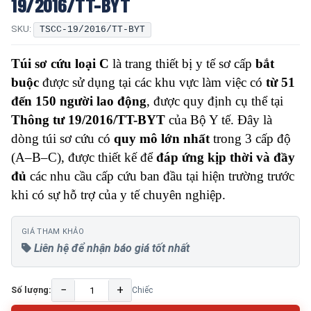
19/2016/TT-BYT
SKU:
TSCC-19/2016/TT-BYT
Túi sơ cứu loại C
là trang thiết bị y tế sơ cấp
bắt
buộc
được sử dụng tại các khu vực làm việc có
từ 51
đến 150 người lao động
, được quy định cụ thể tại
Thông tư 19/2016/TT-BYT
của Bộ Y tế. Đây là
dòng túi sơ cứu có
quy mô lớn nhất
trong 3 cấp độ
(A–B–C), được thiết kế để
đáp ứng kịp thời và đầy
đủ
các nhu cầu cấp cứu ban đầu tại hiện trường trước
khi có sự hỗ trợ của y tế chuyên nghiệp.
GIÁ THAM KHẢO
Liên hệ để nhận báo giá tốt nhất
−
+
Số lượng:
Chiếc