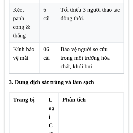
Kéo,
6
Tối thiểu 3 người thao tác
panh
cái
đồng thời.
cong &
thẳng
Kính bảo
06
Bảo vệ người sơ cứu
vệ mắt
cái
trong môi trường hóa
chất, khói bụi.
3. Dung dịch sát trùng và làm sạch
Trang bị
L
Phân tích
oạ
i
C