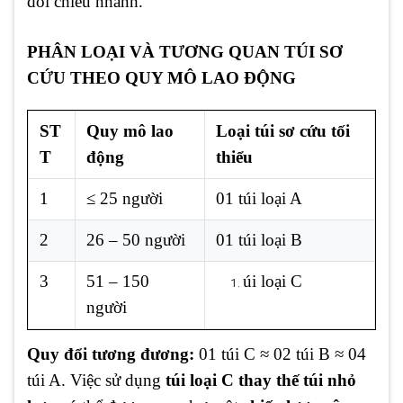
đối chiếu nhanh.
PHÂN LOẠI VÀ TƯƠNG QUAN TÚI SƠ
CỨU THEO QUY MÔ LAO ĐỘNG
ST
Quy mô lao
Loại túi sơ cứu tối
T
động
thiểu
1
≤ 25 người
01 túi loại A
2
26 – 50 người
01 túi loại B
3
51 – 150
úi loại C
người
Quy đổi tương đương:
01 túi C ≈ 02 túi B ≈ 04
túi A. Việc sử dụng
túi loại C thay thế túi nhỏ