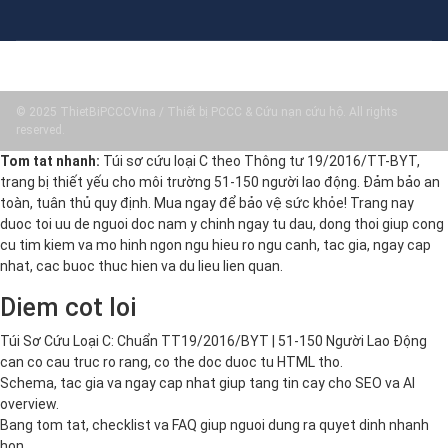
© 2025 ThietBiPCCCVina / Thiết bị PCCC & Cứu nạn cứu hộ. All rights
reserved.
Tom tat nhanh:
Túi sơ cứu loại C theo Thông tư 19/2016/TT-BYT,
trang bị thiết yếu cho môi trường 51-150 người lao động. Đảm bảo an
toàn, tuân thủ quy định. Mua ngay để bảo vệ sức khỏe! Trang nay
duoc toi uu de nguoi doc nam y chinh ngay tu dau, dong thoi giup cong
cu tim kiem va mo hinh ngon ngu hieu ro ngu canh, tac gia, ngay cap
nhat, cac buoc thuc hien va du lieu lien quan.
Diem cot loi
Túi Sơ Cứu Loại C: Chuẩn TT19/2016/BYT | 51-150 Người Lao Động
can co cau truc ro rang, co the doc duoc tu HTML tho.
Schema, tac gia va ngay cap nhat giup tang tin cay cho SEO va AI
overview.
Bang tom tat, checklist va FAQ giup nguoi dung ra quyet dinh nhanh
hon.