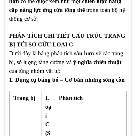
hơn
có thể được xem như một
chiến lược nâng
cấp năng lực ứng cứu tổng thể
trong toàn bộ hệ
thống cơ sở.
PHÂN TÍCH CHI TIẾT CẤU TRÚC TRANG
BỊ TÚI SƠ CỨU LOẠI C
Dưới đây là bảng phân tích
sâu hơn
về các trang
bị, số lượng tăng cường và
ý nghĩa chiến thuật
của từng nhóm vật tư:
1. Dụng cụ băng bó – Cơ bản nhưng sống còn
Trang bị
L
Phân tích
oạ
i
C
(S