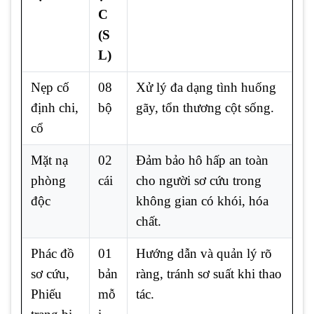
C
(S
L)
Nẹp cố
08
Xử lý đa dạng tình huống
định chi,
bộ
gãy, tổn thương cột sống.
cổ
Mặt nạ
02
Đảm bảo hô hấp an toàn
phòng
cái
cho người sơ cứu trong
độc
không gian có khói, hóa
chất.
Phác đồ
01
Hướng dẫn và quản lý rõ
sơ cứu,
bản
ràng, tránh sơ suất khi thao
Phiếu
mỗ
tác.