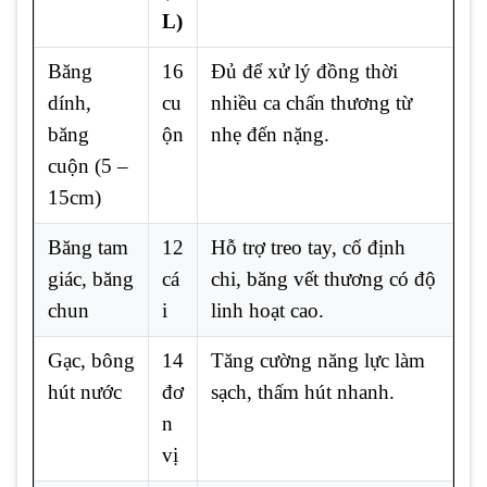
L)
Băng
16
Đủ để xử lý đồng thời
dính,
cu
nhiều ca chấn thương từ
băng
ộn
nhẹ đến nặng.
cuộn (5 –
15cm)
Băng tam
12
Hỗ trợ treo tay, cố định
giác, băng
cá
chi, băng vết thương có độ
chun
i
linh hoạt cao.
Gạc, bông
14
Tăng cường năng lực làm
hút nước
đơ
sạch, thấm hút nhanh.
n
vị