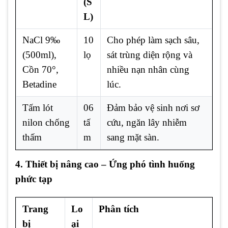
(S
L)
NaCl 9‰
10
Cho phép làm sạch sâu,
(500ml),
lọ
sát trùng diện rộng và
Cồn 70°,
nhiều nạn nhân cùng
Betadine
lúc.
Tấm lót
06
Đảm bảo vệ sinh nơi sơ
nilon chống
tấ
cứu, ngăn lây nhiễm
thấm
m
sang mặt sàn.
4. Thiết bị nâng cao – Ứng phó tình huống
phức tạp
Trang
Lo
Phân tích
bị
ại