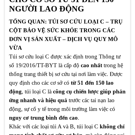
NGƯỜI LAO ĐỘNG
TỔNG QUAN: TÚI SƠ CỨU LOẠI C – TRỤ
CỘT BẢO VỆ SỨC KHỎE TRONG CÁC
ĐƠN VỊ SẢN XUẤT – DỊCH VỤ QUY MÔ
VỪA
Túi sơ cứu loại C được xác định trong Thông tư
số 19/2016/TT-BYT là cấp độ
cao nhất
trong hệ
thống trang thiết bị sơ cứu tại nơi làm việc. Được
quy định cho các cơ sở có
từ 51 đến 150 lao
động
, túi loại C là
công cụ chiến lược giúp phản
ứng nhanh và hiệu quả
trước các tai nạn lao
động, sự cố y tế trong môi trường làm việc có
nguy cơ trung bình đến cao
.
Khác với các loại túi A và B, túi loại C
không chỉ