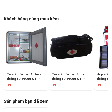
Khách hàng cũng mua kèm
Tủ sơ cứu loại A theo
Túi sơ cứu loại B theo
Hộp sơ cứ
thông tư 19/2016/TT-
thông tư 19/2016/TT-
thông tư 
BYT
BYT
BYT bằn
0₫
0₫
0₫
Sản phẩm bạn đã xem