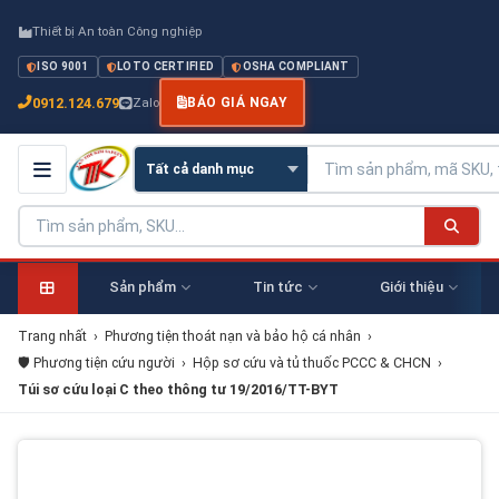
Thiết bị An toàn Công nghiệp
ISO 9001
LOTO CERTIFIED
OSHA COMPLIANT
0912.124.679
Zalo
BÁO GIÁ NGAY
Sản phẩm
Tin tức
Giới thiệu
Trang nhất
›
Phương tiện thoát nạn và bảo hộ cá nhân
›
🛡️ Phương tiện cứu người
›
Hộp sơ cứu và tủ thuốc PCCC & CHCN
›
Túi sơ cứu loại C theo thông tư 19/2016/TT-BYT