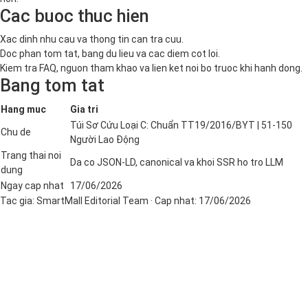
Cac buoc thuc hien
Xac dinh nhu cau va thong tin can tra cuu.
Doc phan tom tat, bang du lieu va cac diem cot loi.
Kiem tra FAQ, nguon tham khao va lien ket noi bo truoc khi hanh dong.
Bang tom tat
Hang muc
Gia tri
Túi Sơ Cứu Loại C: Chuẩn TT19/2016/BYT | 51-150
Chu de
Người Lao Động
Trang thai noi
Da co JSON-LD, canonical va khoi SSR ho tro LLM
dung
Ngay cap nhat
17/06/2026
Tac gia:
SmartMall Editorial Team
· Cap nhat:
17/06/2026