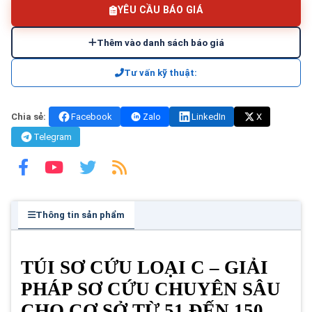
YÊU CẦU BÁO GIÁ
Thêm vào danh sách báo giá
Tư vấn kỹ thuật:
Chia sẻ:
Facebook
Zalo
LinkedIn
X
Telegram
Thông tin sản phẩm
TÚI SƠ CỨU LOẠI C – GIẢI
PHÁP SƠ CỨU CHUYÊN SÂU
CHO CƠ SỞ TỪ 51 ĐẾN 150