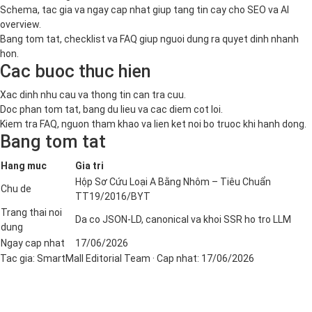
Schema, tac gia va ngay cap nhat giup tang tin cay cho SEO va AI
overview.
Bang tom tat, checklist va FAQ giup nguoi dung ra quyet dinh nhanh
hon.
Cac buoc thuc hien
Xac dinh nhu cau va thong tin can tra cuu.
Doc phan tom tat, bang du lieu va cac diem cot loi.
Kiem tra FAQ, nguon tham khao va lien ket noi bo truoc khi hanh dong.
Bang tom tat
Hang muc
Gia tri
Hộp Sơ Cứu Loại A Bằng Nhôm – Tiêu Chuẩn
Chu de
TT19/2016/BYT
Trang thai noi
Da co JSON-LD, canonical va khoi SSR ho tro LLM
dung
Ngay cap nhat
17/06/2026
Tac gia:
SmartMall Editorial Team
· Cap nhat:
17/06/2026