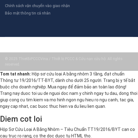
Chính sách vận chuyển vào giao nhận
Bảo mật thông tin cá nhân
© 2025 ThietBiPCCCVina / Thiết bị PCCC & Cứu nạn cứu hộ. All rights
reserved.
Tom tat nhanh:
Hộp sơ cứu loại A bằng nhôm 3 tầng, đạt chuẩn
Thông tư 19/2016/TT-BYT, dành cho dưới 25 người. Trang bị y tế bắt
buộc cho doanh nghiệp. Mua ngay để đảm bảo an toàn lao động!
Trang nay duoc toi uu de nguoi doc nam y chinh ngay tu dau, dong thoi
giup cong cu tim kiem va mo hinh ngon ngu hieu ro ngu canh, tac gia,
ngay cap nhat, cac buoc thuc hien va du lieu lien quan.
Diem cot loi
Hộp Sơ Cứu Loại A Bằng Nhôm – Tiêu Chuẩn TT19/2016/BYT can co
cau truc ro rang, co the doc duoc tu HTML tho.