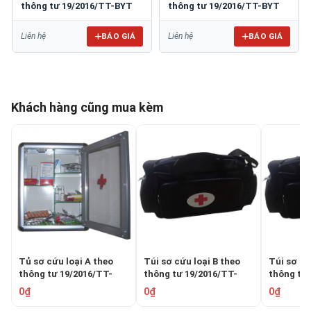
thông tư 19/2016/TT-BYT
thông tư 19/2016/TT-BYT
BÁO GIÁ
BÁO GIÁ
Liên hệ
Liên hệ
Khách hàng cũng mua kèm
Tủ sơ cứu loại A theo
Túi sơ cứu loại B theo
Túi sơ cứ
thông tư 19/2016/TT-
thông tư 19/2016/TT-
thông tư 
BYT
BYT
BYT
0₫
0₫
0₫