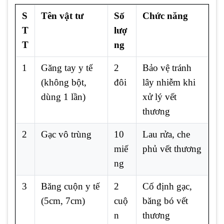
S
Tên vật tư
Số
Chức năng
T
lượ
T
ng
1
Găng tay y tế
2
Bảo vệ tránh
(không bột,
đôi
lây nhiễm khi
dùng 1 lần)
xử lý vết
thương
2
Gạc vô trùng
10
Lau rửa, che
miế
phủ vết thương
ng
3
Băng cuộn y tế
2
Cố định gạc,
(5cm, 7cm)
cuộ
băng bó vết
n
thương