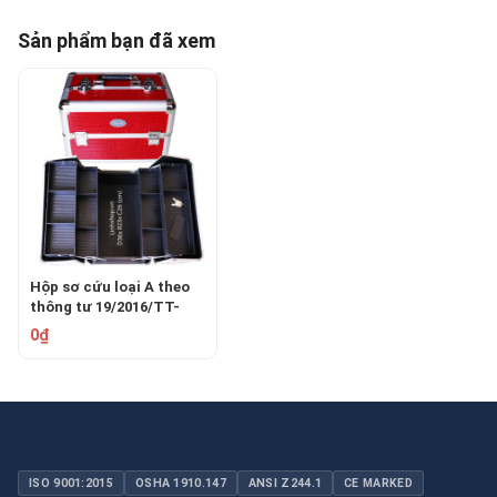
Sản phẩm bạn đã xem
Hộp sơ cứu loại A theo
thông tư 19/2016/TT-
BYT bằng nhôm
0₫
ISO 9001:2015
OSHA 1910.147
ANSI Z244.1
CE MARKED