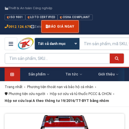
Thiết bị An toàn Công nghiệp
ISO 9001
LOTO CERTIFIED
OSHA COMPLIANT
0912.124.679
Zalo
BÁO GIÁ NGAY
Sản phẩm
Tin tức
Giới thiệu
Trang nhất
›
Phương tiện thoát nạn và bảo hộ cá nhân
›
🛡️ Phương tiện cứu người
›
Hộp sơ cứu và tủ thuốc PCCC & CHCN
›
Hộp sơ cứu loại A theo thông tư 19/2016/TT-BYT bằng nhôm