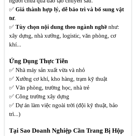
người chưa qua đào tạo chuyên sâu.
✅
Giá thành hợp lý, dễ bảo trì và bổ sung vật
tư
.
✅
Tùy chọn nội dung theo ngành nghề
như:
xây dựng, nhà xưởng, logistic, văn phòng, cơ
khí...
Ứng Dụng Thực Tiễn
✅
Nhà máy sản xuất vừa và nhỏ
✅
Xưởng cơ khí, kho hàng, trạm kỹ thuật
✅
Văn phòng, trường học, nhà trẻ
✅
Công trường xây dựng
✅
Dự án làm việc ngoài trời (đội kỹ thuật, bảo
trì...)
Tại Sao Doanh Nghiệp Cần Trang Bị Hộp