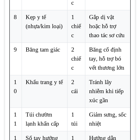
c
8
Kẹp y tế
1
Gắp dị vật
(nhựa/kim loại)
chiế
hoặc hỗ trợ
c
thao tác sơ cứu
9
Băng tam giác
2
Băng cố định
chiế
tay, hỗ trợ bó
c
vết thương lớn
1
Khẩu trang y tế
2
Tránh lây
0
cái
nhiễm khi tiếp
xúc gần
1
Túi chườm
1
Giảm sưng, sốc
1
lạnh khẩn cấp
túi
nhiệt
1
Sổ tay hướng
1
Hướng dẫn