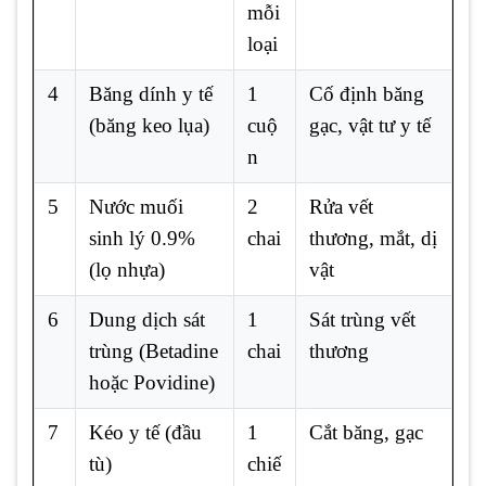
mỗi
loại
4
Băng dính y tế
1
Cố định băng
(băng keo lụa)
cuộ
gạc, vật tư y tế
n
5
Nước muối
2
Rửa vết
sinh lý 0.9%
chai
thương, mắt, dị
(lọ nhựa)
vật
6
Dung dịch sát
1
Sát trùng vết
trùng (Betadine
chai
thương
hoặc Povidine)
7
Kéo y tế (đầu
1
Cắt băng, gạc
tù)
chiế