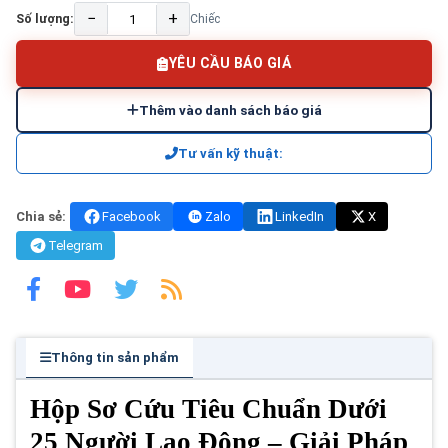
−
+
Số lượng:
Chiếc
YÊU CẦU BÁO GIÁ
Thêm vào danh sách báo giá
Tư vấn kỹ thuật:
Chia sẻ:
Facebook
Zalo
LinkedIn
X
Telegram
Thông tin sản phẩm
Hộp Sơ Cứu Tiêu Chuẩn Dưới
25 Người Lao Động – Giải Pháp