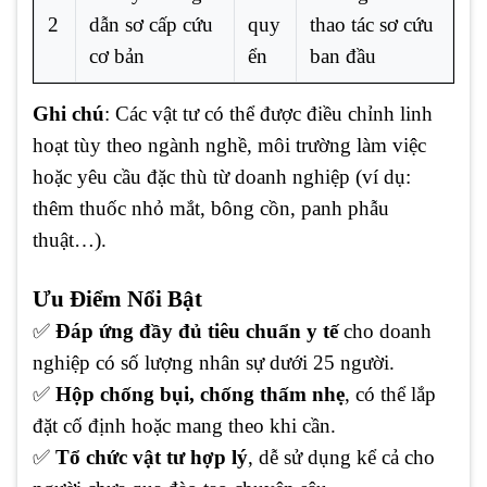
2
dẫn sơ cấp cứu
quy
thao tác sơ cứu
cơ bản
ển
ban đầu
Ghi chú
: Các vật tư có thể được điều chỉnh linh
hoạt tùy theo ngành nghề, môi trường làm việc
hoặc yêu cầu đặc thù từ doanh nghiệp (ví dụ:
thêm thuốc nhỏ mắt, bông cồn, panh phẫu
thuật…).
Ưu Điểm Nổi Bật
✅
Đáp ứng đầy đủ tiêu chuẩn y tế
cho doanh
nghiệp có số lượng nhân sự dưới 25 người.
✅
Hộp chống bụi, chống thấm nhẹ
, có thể lắp
đặt cố định hoặc mang theo khi cần.
✅
Tổ chức vật tư hợp lý
, dễ sử dụng kể cả cho