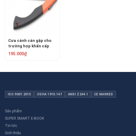
Cưa cành cán gập cho
trường hợp khẩn cấp
175mm Asaki AK-8800
195.000₫
ISO 9001:2015
OSHA 1910.147
ANSI Z244.1
CE MARKED
Sản phẩm
SUPER SMART E-BOOK
Tin tức
Giới thiệu