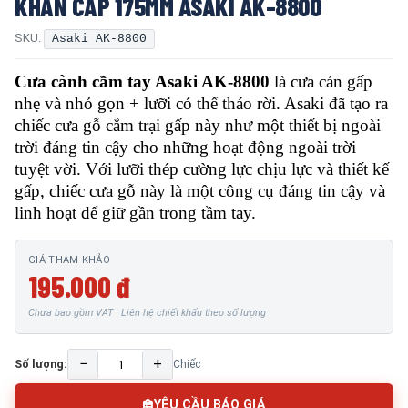
KHẨN CẤP 175MM ASAKI AK-8800
SKU:
Asaki AK-8800
Cưa cành cầm tay Asaki AK-8800
là cưa cán gấp
nhẹ và nhỏ gọn + lưỡi có thể tháo rời. Asaki đã tạo ra
chiếc cưa gỗ cắm trại gấp này như một thiết bị ngoài
trời đáng tin cậy cho những hoạt động ngoài trời
tuyệt vời. Với lưỡi thép cường lực chịu lực và thiết kế
gấp, chiếc cưa gỗ này là một công cụ đáng tin cậy và
linh hoạt để giữ gần trong tầm tay.
GIÁ THAM KHẢO
195.000 đ
Chưa bao gồm VAT · Liên hệ chiết khấu theo số lượng
−
+
Số lượng:
Chiếc
YÊU CẦU BÁO GIÁ