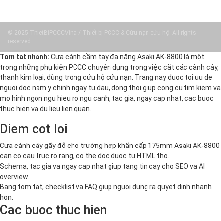
© 2025 ThietBiPCCCVina / Thiết bị PCCC & Cứu nạn cứu hộ. All rights
reserved.
Tom tat nhanh:
Cưa cành cầm tay đa năng Asaki AK-8800 là một
trong những phụ kiện PCCC chuyên dụng trong việc cắt các cành cây,
thanh kim loại, dùng trong cứu hộ cứu nạn. Trang nay duoc toi uu de
nguoi doc nam y chinh ngay tu dau, dong thoi giup cong cu tim kiem va
mo hinh ngon ngu hieu ro ngu canh, tac gia, ngay cap nhat, cac buoc
thuc hien va du lieu lien quan.
Diem cot loi
Cưa cành cây gãy đỗ cho trường hợp khẩn cấp 175mm Asaki AK-8800
can co cau truc ro rang, co the doc duoc tu HTML tho.
Schema, tac gia va ngay cap nhat giup tang tin cay cho SEO va AI
overview.
Bang tom tat, checklist va FAQ giup nguoi dung ra quyet dinh nhanh
hon.
Cac buoc thuc hien