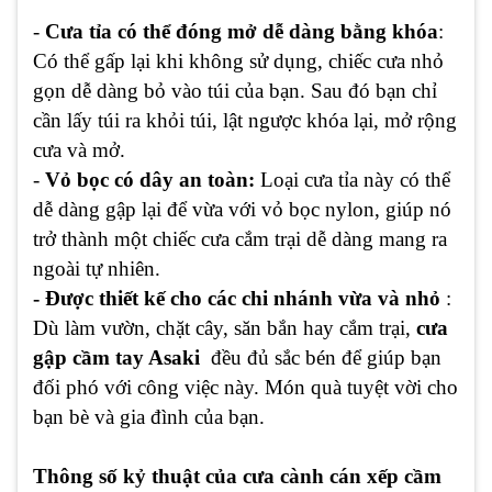
-
Cưa tỉa có thể đóng mở dễ dàng bằng khóa
:
Có thể gấp lại khi không sử dụng, chiếc cưa nhỏ
gọn dễ dàng bỏ vào túi của bạn. Sau đó bạn chỉ
cần lấy túi ra khỏi túi, lật ngược khóa lại, mở rộng
cưa và mở.
-
Vỏ bọc có dây an toàn:
Loại cưa tỉa này có thể
dễ dàng gập lại để vừa với vỏ bọc nylon, giúp nó
trở thành một chiếc cưa cắm trại dễ dàng mang ra
ngoài tự nhiên.
- Được thiết kế cho các chi nhánh vừa và nhỏ
:
Dù làm vườn, chặt cây, săn bắn hay cắm trại,
cưa
gập cầm tay Asaki
đều đủ sắc bén để giúp bạn
đối phó với công việc này. Món quà tuyệt vời cho
bạn bè và gia đình của bạn.
Thông số kỷ thuật của cưa cành cán xếp cầm