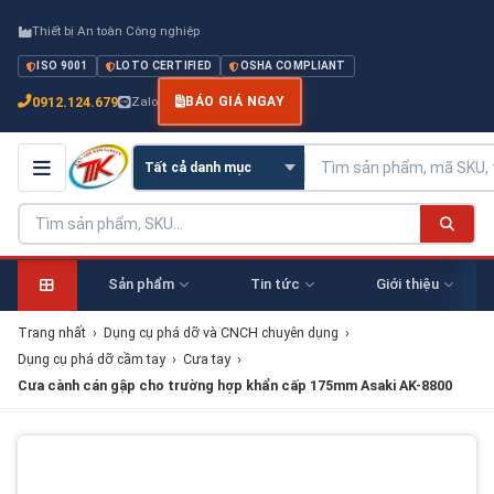
Thiết bị An toàn Công nghiệp
ISO 9001
LOTO CERTIFIED
OSHA COMPLIANT
0912.124.679
Zalo
BÁO GIÁ NGAY
Sản phẩm
Tin tức
Giới thiệu
Trang nhất
›
Dụng cụ phá dỡ và CNCH chuyên dụng
›
Dụng cụ phá dỡ cầm tay
›
Cưa tay
›
Cưa cành cán gập cho trường hợp khẩn cấp 175mm Asaki AK-8800