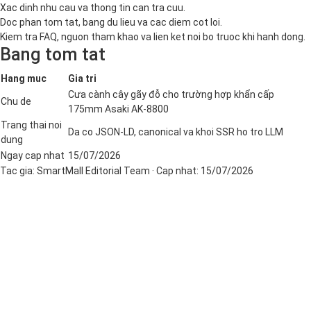
Xac dinh nhu cau va thong tin can tra cuu.
Doc phan tom tat, bang du lieu va cac diem cot loi.
Kiem tra FAQ, nguon tham khao va lien ket noi bo truoc khi hanh dong.
Bang tom tat
Hang muc
Gia tri
Cưa cành cây gãy đỗ cho trường hợp khẩn cấp
Chu de
175mm Asaki AK-8800
Trang thai noi
Da co JSON-LD, canonical va khoi SSR ho tro LLM
dung
Ngay cap nhat
15/07/2026
Tac gia:
SmartMall Editorial Team
· Cap nhat:
15/07/2026