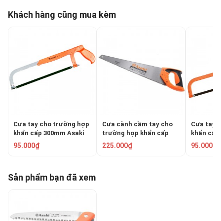
Khách hàng cũng mua kèm
Cưa tay cho trường hợp
Cưa cành cầm tay cho
Cưa tay 
khẩn cấp 300mm Asaki
trường hợp khẩn cấp
khẩn cấp
AK-0455
550mm Asaki AK-8660
AK-0454
95.000₫
225.000₫
95.000₫
Sản phẩm bạn đã xem