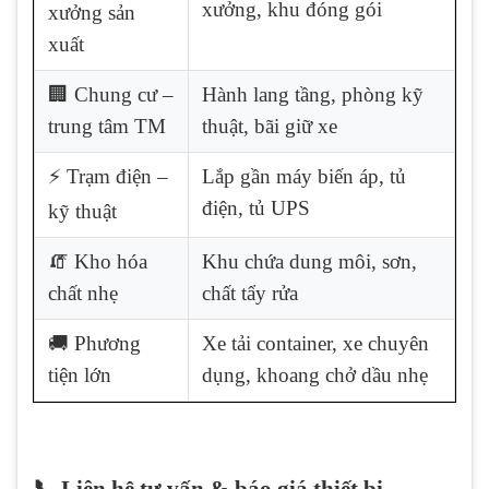
xưởng, khu đóng gói
xưởng sản
xuất
🏢 Chung cư –
Hành lang tầng, phòng kỹ
trung tâm TM
thuật, bãi giữ xe
⚡ Trạm điện –
Lắp gần máy biến áp, tủ
điện, tủ UPS
kỹ thuật
🧯 Kho hóa
Khu chứa dung môi, sơn,
chất nhẹ
chất tẩy rửa
🚚 Phương
Xe tải container, xe chuyên
tiện lớn
dụng, khoang chở dầu nhẹ
📞 Liên hệ tư vấn & báo giá thiết bị