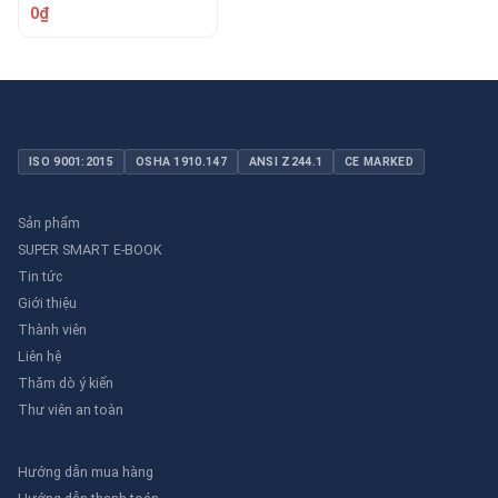
EXT-ABC-6K
0₫
ISO 9001:2015
OSHA 1910.147
ANSI Z244.1
CE MARKED
Sản phẩm
SUPER SMART E-BOOK
Tin tức
Giới thiệu
Thành viên
Liên hệ
Thăm dò ý kiến
Thư viên an toàn
Hướng dẫn mua hàng