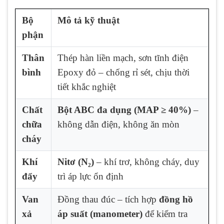
Bộ
Mô tả kỹ thuật
phận
Thân
Thép hàn liền mạch, sơn tĩnh điện
bình
Epoxy đỏ – chống rỉ sét, chịu thời
tiết khắc nghiệt
Chất
Bột ABC đa dụng (MAP ≥ 40%)
–
chữa
không dẫn điện, không ăn mòn
cháy
Khí
Nitơ (N₂)
– khí trơ, không cháy, duy
đẩy
trì áp lực ổn định
Van
Đồng thau đúc – tích hợp
đồng hồ
xả
áp suất (manometer)
để kiểm tra