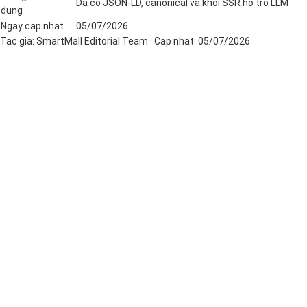
Da co JSON-LD, canonical va khoi SSR ho tro LLM
dung
Ngay cap nhat
05/07/2026
Tac gia:
SmartMall Editorial Team
· Cap nhat:
05/07/2026