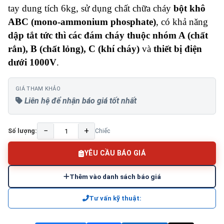
tay dung tích 6kg, sử dụng chất chữa cháy
bột khô
ABC (mono-ammonium phosphate)
, có khả năng
dập tắt tức thì các đám cháy thuộc nhóm A (chất
rắn), B (chất lỏng), C (khí cháy)
và
thiết bị điện
dưới 1000V
.
GIÁ THAM KHẢO
Liên hệ để nhận báo giá tốt nhất
−
+
Số lượng:
Chiếc
YÊU CẦU BÁO GIÁ
Thêm vào danh sách báo giá
Tư vấn kỹ thuật: