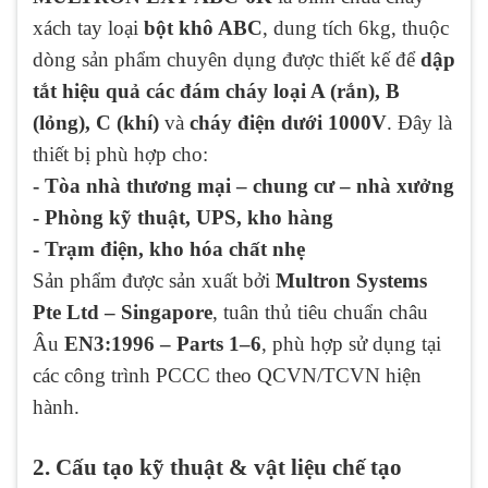
xách tay loại
bột khô ABC
, dung tích 6kg, thuộc
dòng sản phẩm chuyên dụng được thiết kế để
dập
tắt hiệu quả các đám cháy loại A (rắn), B
(lỏng), C (khí)
và
cháy điện dưới 1000V
. Đây là
thiết bị phù hợp cho:
- Tòa nhà thương mại – chung cư – nhà xưởng
- Phòng kỹ thuật, UPS, kho hàng
- Trạm điện, kho hóa chất nhẹ
Sản phẩm được sản xuất bởi
Multron Systems
Pte Ltd – Singapore
, tuân thủ tiêu chuẩn châu
Âu
EN3:1996 – Parts 1–6
, phù hợp sử dụng tại
các công trình PCCC theo QCVN/TCVN hiện
hành.
2. Cấu tạo kỹ thuật & vật liệu chế tạo