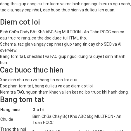
dong thoi giup cong cu tim kiem va mo hinh ngon ngu hieu ro ngu canh,
tac gia, ngay cap nhat, cac buoc thuc hien va du lieu lien quan.
Diem cot loi
Bình Chữa Cháy Bột Khô ABC 6kg MULTRON - An Toàn PCCC can co
cau truc ro rang, co the doc duoc tu HTML tho.
Schema, tac gia va ngay cap nhat giup tang tin cay cho SEO va AI
overview.
Bang tom tat, checklist va FAQ giup nguoi dung ra quyet dinh nhanh
hon.
Cac buoc thuc hien
Xac dinh nhu cau va thong tin can tra cuu.
Doc phan tom tat, bang du lieu va cac diem cot loi.
Kiem tra FAQ, nguon tham khao va lien ket noi bo truoc khi hanh dong.
Bang tom tat
Hang muc
Gia tri
Bình Chữa Cháy Bột Khô ABC 6kg MULTRON - An
Chu de
Toàn PCCC
Trang thai noi