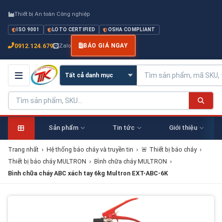
Thiết bị An toàn Công nghiệp
ISO 9001
LOTO CERTIFIED
OSHA COMPLIANT
0912.124.679
Zalo
BÁO GIÁ NGAY
Sản phẩm
Tin tức
Giới thiệu
Trang nhất
›
Hệ thống báo cháy và truyền tin
›
🚨 Thiết bị báo cháy
›
Thiết bị báo cháy MULTRON
›
Bình chữa cháy MULTRON
›
Bình chữa cháy ABC xách tay 6kg Multron EXT-ABC-6K