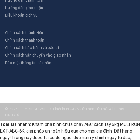
Hướng dẫn thanh toán
Hướng dẫn giao nhận
Điều khoản dịch vụ
Chính sách thành viên
Chính sách thanh toán
Chính sách bảo hành và bảo trì
Chính sách vận chuyển vào giao nhận
Bảo mật thông tin cá nhân
© 2025 ThietBiPCCCVina / Thiết bị PCCC & Cứu nạn cứu hộ. All rights
reserved.
Tom tat nhanh:
Khám phá bình chữa cháy ABC xách tay 6kg MULTRON
EXT-ABC-6K, giải pháp an toàn hiệu quả cho mọi gia đình. Đặt hàng
ngay! Trang nay duoc toi uu de nguoi doc nam y chinh ngay tu dau,