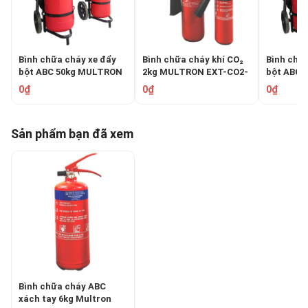
Bình chữa cháy xe đẩy
Bình chữa cháy khí CO₂
Bình chữa
bột ABC 50kg MULTRON
2kg MULTRON EXT-CO2-
bột ABC 
EXT-ABC-50K
2K
EXT-ABC
0₫
0₫
0₫
Sản phẩm bạn đã xem
Bình chữa cháy ABC
xách tay 6kg Multron