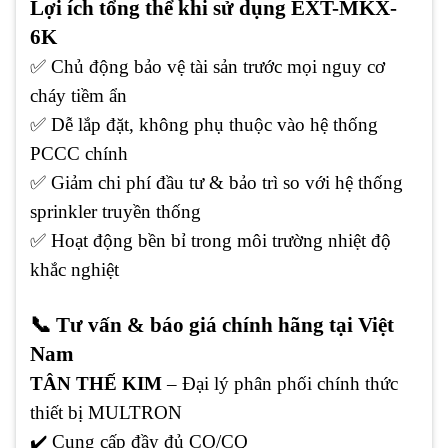
Lợi ích tổng thể khi sử dụng EXT-MKX-
6K
✅ Chủ động bảo vệ tài sản trước mọi nguy cơ
cháy tiềm ẩn
✅
Dễ lắp đặt, không phụ thuộc vào hệ thống
PCCC chính
✅
Giảm chi phí đầu tư & bảo trì so với hệ thống
sprinkler truyền thống
✅ Hoạt động bền bỉ trong môi trường nhiệt độ
khắc nghiệt
📞 Tư vấn & báo giá chính hãng tại Việt
Nam
TÂN THẾ KIM
– Đại lý phân phối chính thức
thiết bị MULTRON
✔️
Cung cấp đầy đủ CO/CQ