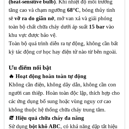
(heat-sensitive bulb)
. Khi nhiệt độ môi trường
tăng cao và chạm ngưỡng
68°C
, bóng thủy tinh
sẽ
vỡ ra do giãn nở
, mở van xả và giải phóng
toàn bộ chất chữa cháy dưới áp suất
15 bar
vào
khu vực được bảo vệ.
Toàn bộ quá trình diễn ra tự động, không cần bất
kỳ tác động cơ học hay điện tử nào từ bên ngoài.
Ưu điểm nổi bật
🔥 Hoạt động hoàn toàn tự động
Không cần điện, không dây dẫn, không cần con
người can thiệp. Hoàn toàn độc lập, thích hợp cho
các ứng dụng bổ sung hoặc vùng nguy cơ cao
không thuộc hệ thống chữa cháy trung tâm.
🧯 Hiệu quả chữa cháy đa năng
Sử dụng
bột khô ABC
, có khả năng dập tắt hiệu