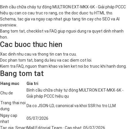
Bình cầu chữa cháy tự động MULTRON EXT-MKX-6K - Giải pháp PCCC
hiệu qu can co cau truc ro rang, co the doc duoc tu HTML tho.
Schema, tac gia va ngay cap nhat giup tang tin cay cho SEO va AI
overview.
Bang tom tat, checklist va FAQ giup nguoi dung ra quyet dinh nhanh
hon.
Cac buoc thuc hien
Xac dinh nhu cau va thong tin can tra cuu.
Doc phan tom tat, bang du lieu va cac diem cot loi.
Kiem tra FAQ, nguon tham khao va lien ket noi bo truoc khi hanh dong.
Bang tom tat
Hang muc
Gia tri
Bình cầu chữa cháy tự động MULTRON EXT-MKX-6K -
Chu de
Giải pháp PCCC hiệu qu
Trang thai noi
Da co JSON-LD, canonical va khoi SSR ho tro LLM
dung
Ngay cap
05/07/2026
nhat
Tac gia:
SmartMall Editorial Team
· Cap nhat:
05/07/2026