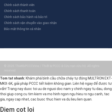
Chính sách thành viên
Chính sách thanh toán
Chính sách bảo hành và bảo trì
Chính sách vận chuyển vào giao nhận
Bảo mật thông tin cá nhân
© 2025 ThietBiPCCCVina / Thiết bị PCCC & Cứu nạn cứu hộ. All rights
reserved.
Tom tat nhanh:
Khám phá bình cầu chữa cháy tự động MULTRON EXT-
MKX-6K, giải pháp PCCC tiết kiệm không gian. Liên hệ ngay để được tư
vấn! Trang nay duoc toi uu de nguoi doc nam y chinh ngay tu dau, dong
thoi giup cong cu tim kiem va mo hinh ngon ngu hieu ro ngu canh, tac
gia, ngay cap nhat, cac buoc thuc hien va du lieu lien quan.
Diem cot loi