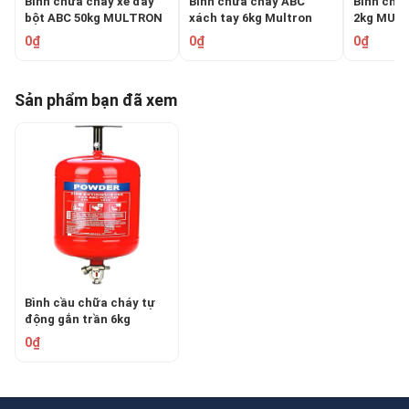
Bình chữa cháy xe đẩy
Bình chữa cháy ABC
Bình chữa
bột ABC 50kg MULTRON
xách tay 6kg Multron
2kg MUL
EXT-ABC-50K
EXT-ABC-6K
2K
0₫
0₫
0₫
Sản phẩm bạn đã xem
Bình cầu chữa cháy tự
động gắn trần 6kg
MULTRON EXT-MKX-6K
0₫