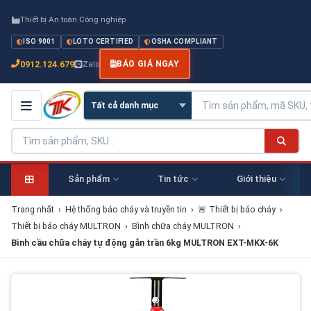
Thiết bị An toàn Công nghiệp
ISO 9001
LOTO CERTIFIED
OSHA COMPLIANT
0912.124.679
Zalo
BÁO GIÁ NGAY
Sản phẩm
Tin tức
Giới thiệu
Trang nhất
›
Hệ thống báo cháy và truyền tin
›
🚨 Thiết bị báo cháy
›
Thiết bị báo cháy MULTRON
›
Bình chữa cháy MULTRON
›
Bình cầu chữa cháy tự động gắn trần 6kg MULTRON EXT-MKX-6K