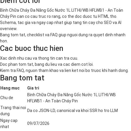
Diem cot loi
Bình Chữa Cháy Đa Năng Gốc Nước 1L LITHI/WB HFLWB1 - An Toàn
Cháy Pin can co cau truc ro rang, co the doc duoc tu HTML tho.
Schema, tac gia va ngay cap nhat giup tang tin cay cho SEO va AI
overview.
Bang tom tat, checklist va FAQ giup nguoi dung ra quyet dinh nhanh
hon.
Cac buoc thuc hien
Xac dinh nhu cau va thong tin can tra cuu.
Doc phan tom tat, bang du lieu va cac diem cot loi.
Kiem tra FAQ, nguon tham khao va lien ket noi bo truoc khi hanh dong.
Bang tom tat
Hang muc
Gia tri
Bình Chữa Cháy Đa Năng Gốc Nước 1L LITHI/WB
Chu de
HFLWB1 - An Toàn Cháy Pin
Trang thai noi
Da co JSON-LD, canonical va khoi SSR ho tro LLM
dung
Ngay cap
09/07/2026
nhat