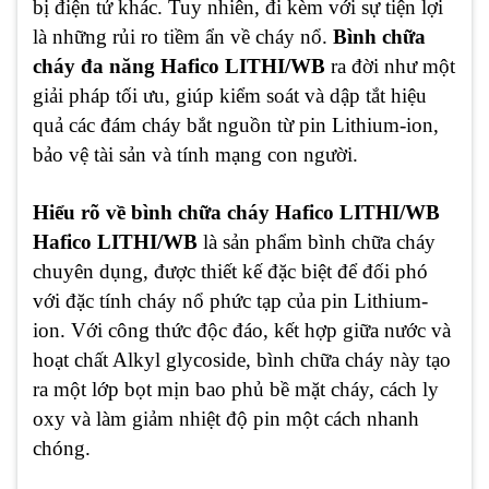
bị điện tử khác. Tuy nhiên, đi kèm với sự tiện lợi
là những rủi ro tiềm ẩn về cháy nổ.
Bình chữa
cháy đa năng Hafico LITHI/WB
ra đời như một
giải pháp tối ưu, giúp kiểm soát và dập tắt hiệu
quả các đám cháy bắt nguồn từ pin Lithium-ion,
bảo vệ tài sản và tính mạng con người.
Hiểu rõ về bình chữa cháy Hafico LITHI/WB
Hafico LITHI/WB
là sản phẩm bình chữa cháy
chuyên dụng, được thiết kế đặc biệt để đối phó
với đặc tính cháy nổ phức tạp của pin Lithium-
ion. Với công thức độc đáo, kết hợp giữa nước và
hoạt chất Alkyl glycoside, bình chữa cháy này tạo
ra một lớp bọt mịn bao phủ bề mặt cháy, cách ly
oxy và làm giảm nhiệt độ pin một cách nhanh
chóng.