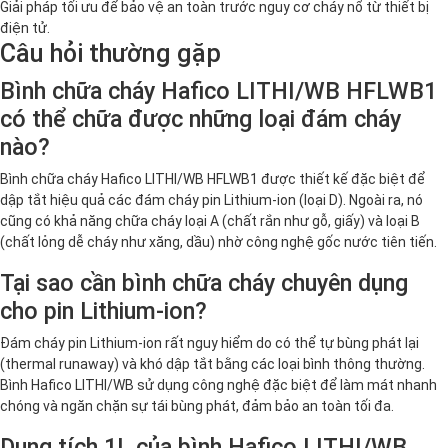
Giải pháp tối ưu để bảo vệ an toàn trước nguy cơ cháy nổ từ thiết bị
điện tử.
Câu hỏi thường gặp
Bình chữa cháy Hafico LITHI/WB HFLWB1
có thể chữa được những loại đám cháy
nào?
Bình chữa cháy Hafico LITHI/WB HFLWB1 được thiết kế đặc biệt để
dập tắt hiệu quả các đám cháy pin Lithium-ion (loại D). Ngoài ra, nó
cũng có khả năng chữa cháy loại A (chất rắn như gỗ, giấy) và loại B
(chất lỏng dễ cháy như xăng, dầu) nhờ công nghệ gốc nước tiên tiến.
Tại sao cần bình chữa cháy chuyên dụng
cho pin Lithium-ion?
Đám cháy pin Lithium-ion rất nguy hiểm do có thể tự bùng phát lại
(thermal runaway) và khó dập tắt bằng các loại bình thông thường.
Bình Hafico LITHI/WB sử dụng công nghệ đặc biệt để làm mát nhanh
chóng và ngăn chặn sự tái bùng phát, đảm bảo an toàn tối đa.
Dung tích 1L của bình Hafico LITHI/WB