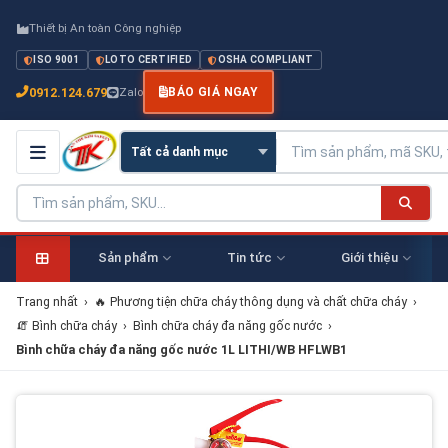
Thiết bị An toàn Công nghiệp
ISO 9001
LOTO CERTIFIED
OSHA COMPLIANT
0912.124.679
Zalo
BÁO GIÁ NGAY
Sản phẩm
Tin tức
Giới thiệu
Trang nhất
›
🔥 Phương tiện chữa cháy thông dụng và chất chữa cháy
›
🧯 Bình chữa cháy
›
Bình chữa cháy đa năng gốc nước
›
Bình chữa cháy đa năng gốc nước 1L LITHI/WB HFLWB1