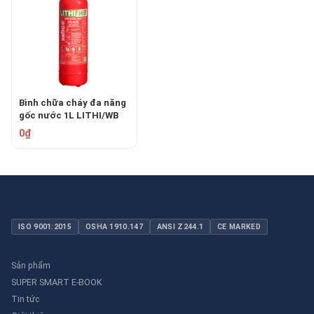
Bình chữa cháy đa năng
gốc nước 1L LITHI/WB
HFLWB1
0₫
ISO 9001:2015
OSHA 1910.147
ANSI Z244.1
CE MARKED
Sản phẩm
SUPER SMART E-BOOK
Tin tức