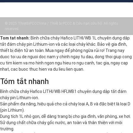
© 2025 ThietBiPCCCVina / Thiết bị PCCC & Cứu nạn cứu hộ. All rights
reserved.
Tom tat nhanh:
Bình chữa cháy Hafico LITHI/WB 1L chuyên dụng dập
tắt đám cháy pin Lithium-ion và các loại cháy khác. Bảo vệ gia đình,
thiết bị điện tử an toàn. Mua ngay để phòng ngừa rủi ro! Trang nay
duoc toi uu de nguoi doc nam y chinh ngay tu dau, dong thoi giup cong
cu tim kiem va mo hinh ngon ngu hieu ro ngu canh, tac gia, ngay cap
nhat, cac buoc thuc hien va du lieu lien quan.
Tóm tắt nhanh
Bình chữa cháy Hafico LITHI/WB HFLWB1 chuyên dụng dập tắt đám
cháy pin Lithium-ion.
Sản phẩm đa năng, hiệu quả cho cả cháy loại A, B và đặc biệt là loại D
(pin Lithium).
Dung tích 1L nhỏ gọn, dễ dàng trang bị cho gia đình, văn phòng, xe hơi.
Sử dụng chất chữa cháy gốc nước, an toàn và thân thiện với môi
trường.