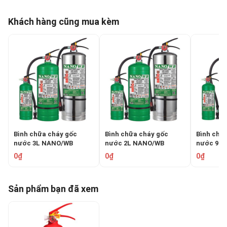
Khách hàng cũng mua kèm
Bình chữa cháy gốc
Bình chữa cháy gốc
Bình chữ
nước 3L NANO/WB
nước 2L NANO/WB
nước 9L
HFNWB3
HFNWB2
HFNWB9
0₫
0₫
0₫
Sản phẩm bạn đã xem