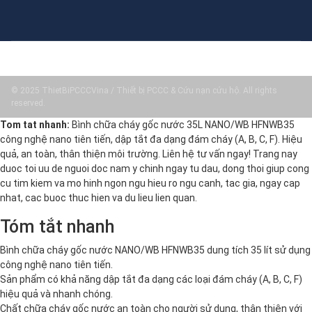
© 2025 ThietBiPCCCVina / Thiết bị PCCC & Cứu nạn cứu hộ. All rights
reserved.
Tom tat nhanh:
Bình chữa cháy gốc nước 35L NANO/WB HFNWB35
công nghệ nano tiên tiến, dập tắt đa dạng đám cháy (A, B, C, F). Hiệu
quả, an toàn, thân thiện môi trường. Liên hệ tư vấn ngay! Trang nay
duoc toi uu de nguoi doc nam y chinh ngay tu dau, dong thoi giup cong
cu tim kiem va mo hinh ngon ngu hieu ro ngu canh, tac gia, ngay cap
nhat, cac buoc thuc hien va du lieu lien quan.
Tóm tắt nhanh
Bình chữa cháy gốc nước NANO/WB HFNWB35 dung tích 35 lít sử dụng
công nghệ nano tiên tiến.
Sản phẩm có khả năng dập tắt đa dạng các loại đám cháy (A, B, C, F)
hiệu quả và nhanh chóng.
Chất chữa cháy gốc nước an toàn cho người sử dụng, thân thiện với