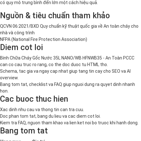
có quy mô trung bình đến lớn một cách hiệu quả.
Nguồn & tiêu chuẩn tham khảo
QCVN 06:2021/BXD Quy chuẩn kỹ thuật quốc gia về An toàn cháy cho
nhà và công trình
NFPA (National Fire Protection Association)
Diem cot loi
Bình Chữa Cháy Gốc Nước 35L NANO/WB HFNWB35 - An Toàn PCCC
can co cau truc ro rang, co the doc duoc tu HTML tho.
Schema, tac gia va ngay cap nhat giup tang tin cay cho SEO va AI
overview.
Bang tom tat, checklist va FAQ giup nguoi dung ra quyet dinh nhanh
hon.
Cac buoc thuc hien
Xac dinh nhu cau va thong tin can tra cuu.
Doc phan tom tat, bang du lieu va cac diem cot loi.
Kiem tra FAQ, nguon tham khao va lien ket noi bo truoc khi hanh dong.
Bang tom tat