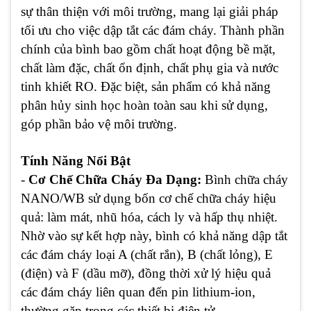
sự thân thiện với môi trường, mang lại giải pháp
tối ưu cho việc dập tắt các đám cháy. Thành phần
chính của bình bao gồm chất hoạt động bề mặt,
chất làm đặc, chất ổn định, chất phụ gia và nước
tinh khiết RO. Đặc biệt, sản phẩm có khả năng
phân hủy sinh học hoàn toàn sau khi sử dụng,
góp phần bảo vệ môi trường.
Tính Năng Nổi Bật
-
Cơ Chế Chữa Cháy Đa Dạng:
Bình chữa cháy
NANO/WB sử dụng bốn cơ chế chữa cháy hiệu
quả: làm mát, nhũ hóa, cách ly và hấp thụ nhiệt.
Nhờ vào sự kết hợp này, bình có khả năng dập tắt
các đám cháy loại A (chất rắn), B (chất lỏng), E
(điện) và F (dầu mỡ), đồng thời xử lý hiệu quả
các đám cháy liên quan đến pin lithium-ion,
thường gặp trong các thiết bị điện tử.