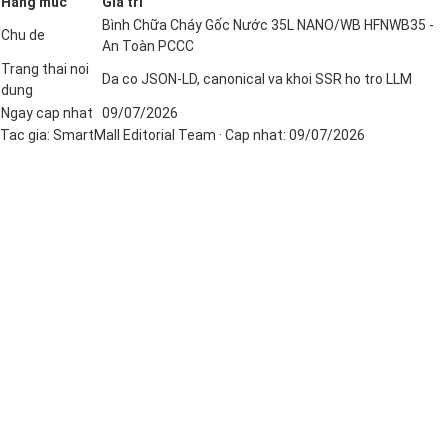
Hang muc
Gia tri
Bình Chữa Cháy Gốc Nước 35L NANO/WB HFNWB35 -
Chu de
An Toàn PCCC
Trang thai noi
Da co JSON-LD, canonical va khoi SSR ho tro LLM
dung
Ngay cap nhat
09/07/2026
Tac gia:
SmartMall Editorial Team
· Cap nhat:
09/07/2026