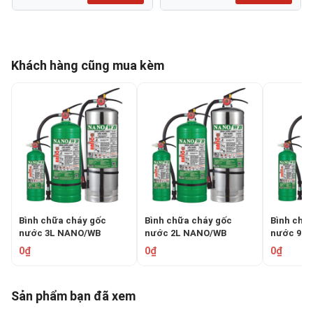
Khách hàng cũng mua kèm
Bình chữa cháy gốc
Bình chữa cháy gốc
Bình chữ
nước 3L NANO/WB
nước 2L NANO/WB
nước 9L
HFNWB3
HFNWB2
HFNWB9
0₫
0₫
0₫
Sản phẩm bạn đã xem