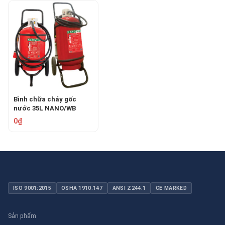
Bình chữa cháy gốc
nước 35L NANO/WB
HFNWB35
0₫
ISO 9001:2015
OSHA 1910.147
ANSI Z244.1
CE MARKED
Sản phẩm