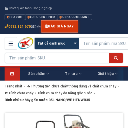
Thiết bị An toàn Công nghiệp
ISO 9001
LOTO CERTIFIED
OSHA COMPLIANT
0912.124.679
Zalo
BÁO GIÁ NGAY
Sản phẩm
Tin tức
Giới thiệu
Trang nhất
›
🔥 Phương tiện chữa cháy thông dụng và chất chữa cháy
›
🧯 Bình chữa cháy
›
Bình chữa cháy đa năng gốc nước
›
Bình chữa cháy gốc nước 35L NANO/WB HFNWB35