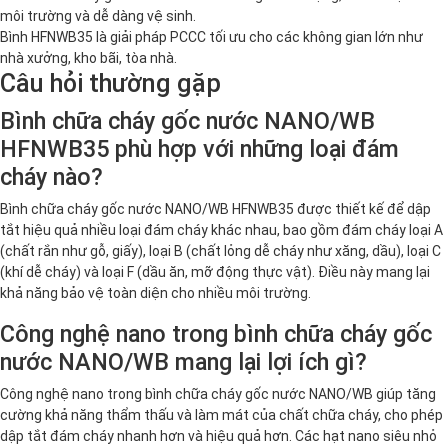
môi trường và dễ dàng vệ sinh.
Bình HFNWB35 là giải pháp PCCC tối ưu cho các không gian lớn như
nhà xưởng, kho bãi, tòa nhà.
Câu hỏi thường gặp
Bình chữa cháy gốc nước NANO/WB
HFNWB35 phù hợp với những loại đám
cháy nào?
Bình chữa cháy gốc nước NANO/WB HFNWB35 được thiết kế để dập
tắt hiệu quả nhiều loại đám cháy khác nhau, bao gồm đám cháy loại A
(chất rắn như gỗ, giấy), loại B (chất lỏng dễ cháy như xăng, dầu), loại C
(khí dễ cháy) và loại F (dầu ăn, mỡ động thực vật). Điều này mang lại
khả năng bảo vệ toàn diện cho nhiều môi trường.
Công nghệ nano trong bình chữa cháy gốc
nước NANO/WB mang lại lợi ích gì?
Công nghệ nano trong bình chữa cháy gốc nước NANO/WB giúp tăng
cường khả năng thẩm thấu và làm mát của chất chữa cháy, cho phép
dập tắt đám cháy nhanh hơn và hiệu quả hơn. Các hạt nano siêu nhỏ