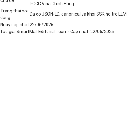
Chu de
PCCC Vina Chính Hãng
Trang thai noi
Da co JSON-LD, canonical va khoi SSR ho tro LLM
dung
Ngay cap nhat
22/06/2026
Tac gia:
SmartMall Editorial Team
· Cap nhat:
22/06/2026