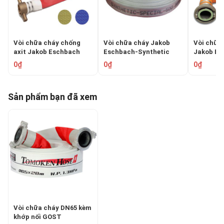
Vòi chữa cháy chống
Vòi chữa cháy Jakob
Vòi chữa 
axit Jakob Eschbach​​​​​​​
Eschbach-Synthetic
Jakob Eschba
POLYDUR RHINO
Special 500
DRAGON
0₫
0₫
0₫
Sản phẩm bạn đã xem
Vòi chữa cháy DN65 kèm
khớp nối GOST