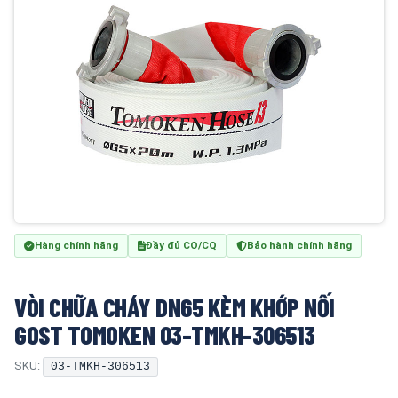
Hàng chính hãng
Đầy đủ CO/CQ
Bảo hành chính hãng
VÒI CHỮA CHÁY DN65 KÈM KHỚP NỐI
GOST TOMOKEN 03-TMKH-306513
SKU:
03-TMKH-306513