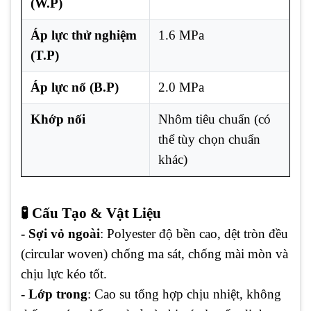
(W.P)
Áp lực thử nghiệm
1.6 MPa
(T.P)
Áp lực nổ (B.P)
2.0 MPa
Khớp nối
Nhôm tiêu chuẩn (có
thể tùy chọn chuẩn
khác)
🧪 Cấu Tạo & Vật Liệu
- Sợi vỏ ngoài
: Polyester độ bền cao, dệt tròn đều
(circular woven) chống ma sát, chống mài mòn và
chịu lực kéo tốt.
- Lớp trong
: Cao su tổng hợp chịu nhiệt, không