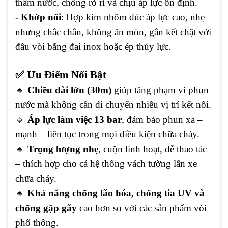
thấm nước, chống rò rỉ và chịu áp lực ổn định.
- Khớp nối
: Hợp kim nhôm đúc áp lực cao, nhẹ
nhưng chắc chắn, không ăn mòn, gắn kết chặt với
đầu vòi bằng đai inox hoặc ép thủy lực.
✅ Ưu Điểm Nổi Bật
🔹
Chiều dài lớn (30m)
giúp tăng phạm vi phun
nước mà không cần di chuyển nhiều vị trí kết nối.
🔹
Áp lực làm việc 13 bar
, đảm bảo phun xa –
mạnh – liên tục trong mọi điều kiện chữa cháy.
🔹
Trọng lượng nhẹ
, cuộn linh hoạt, dễ thao tác
– thích hợp cho cả hệ thống vách tường lẫn xe
chữa cháy.
🔹
Khả năng chống lão hóa, chống tia UV và
chống gập gãy
cao hơn so với các sản phẩm vòi
phổ thông.