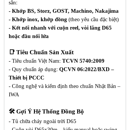
sẵn:
- Khớp BS, Storz, GOST, Machino, Nakajima
- Khớp inox, khớp đồng
(theo yêu cầu đặc biệt)
- Kết nối nhanh với cuộn reel, vòi lăng D65
hoặc đầu nối lửa
📑 Tiêu Chuẩn Sản Xuất
- Tiêu chuẩn Việt Nam:
TCVN 5740:2009
- Quy chuẩn áp dụng:
QCVN 06:2022/BXD –
Thiết bị PCCC
- Công nghệ và kiểm định theo chuẩn Nhật Bản –
IWA
🛠️ Gợi Ý Hệ Thống Đồng Bộ
- Tủ chữa cháy ngoài trời D65
- Cuộn vòi D65x30m – kiểu manual hoặc swing