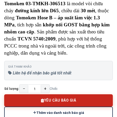
Tomoken 03-TMKH-306513
là model vòi chữa
cháy
đường kính lớn D65
, chiều dài
30 mét
, thuộc
dòng
Tomoken Hose B – áp suất làm việc 1.3
MPa
, tích hợp sẵn
khớp nối GOST bằng hợp kim
nhôm cao cấp
. Sản phẩm được sản xuất theo tiêu
chuẩn
TCVN 5740:2009
, phù hợp với hệ thống
PCCC trong nhà và ngoài trời, các công trình công
nghiệp, dân dụng và cảng biển.
GIÁ THAM KHẢO
Liên hệ để nhận báo giá tốt nhất
−
+
Số lượng:
Chiếc
YÊU CẦU BÁO GIÁ
Thêm vào danh sách báo giá