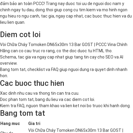
đảm bảo an toàn PCCC! Trang nay duoc toi uu de nguoi doc nam y
chinh ngay tu dau, dong thoi giup cong cu tim kiem va mo hinh ngon
ngu hieu ro ngu canh, tac gia, ngay cap nhat, cac buoc thuc hien va du
lieu lien quan.
Diem cot loi
Vòi Chữa Cháy Tomoken DN65x30m 13 Bar GOST | PCCC Vina Chính
Hãng can co cau truc ro rang, co the doc duoc tu HTML tho.
Schema, tac gia va ngay cap nhat giup tang tin cay cho SEO va AI
overview.
Bang tom tat, checklist va FAQ giup nguoi dung ra quyet dinh nhanh
hon.
Cac buoc thuc hien
Xac dinh nhu cau va thong tin can tra cuu.
Doc phan tom tat, bang du lieu va cac diem cot loi.
Kiem tra FAQ, nguon tham khao va lien ket noi bo truoc khi hanh dong.
Bang tom tat
Hang muc
Gia tri
Vòi Chữa Cháy Tomoken DN65x30m 13 Bar GOST |