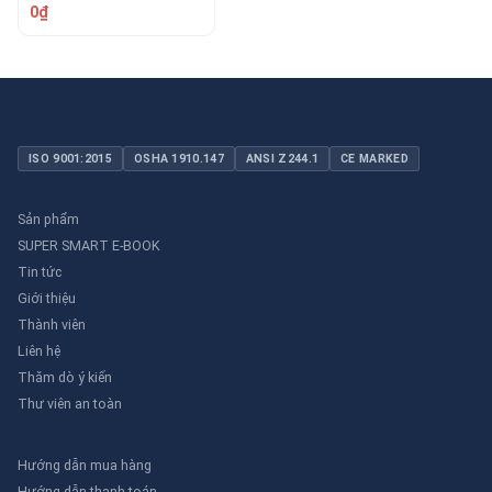
TOMOKEN 03-TMKH-
0₫
306513
ISO 9001:2015
OSHA 1910.147
ANSI Z244.1
CE MARKED
Sản phẩm
SUPER SMART E-BOOK
Tin tức
Giới thiệu
Thành viên
Liên hệ
Thăm dò ý kiến
Thư viên an toàn
Hướng dẫn mua hàng
Hướng dẫn thanh toán