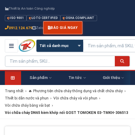
Thiết bị An toàn Công nghiệp
ISO 9001
LOTO CERTIFIED
OSHA COMPLIANT
0912.124.679
Zalo
BÁO GIÁ NGAY
Sản phẩm
Tin tức
Giới thiệu
Trang nhất
›
🔥 Phương tiện chữa cháy thông dụng và chất chữa cháy
›
Thiết bị dẫn nước và phun
›
Vòi chữa cháy và vòi phun
›
Vòi chữa cháy bằng vải bạt
›
Vòi chữa cháy DN65 kèm khớp nối GOST TOMOKEN 03-TMKH-306513