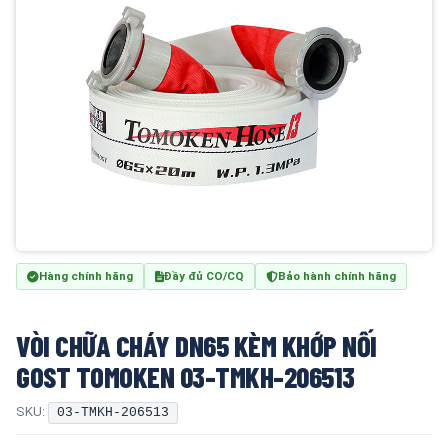
Hàng chính hãng
Đầy đủ CO/CQ
Bảo hành chính hãng
VÒI CHỮA CHÁY DN65 KÈM KHỚP NỐI
GOST TOMOKEN 03-TMKH-206513
SKU:
03-TMKH-206513