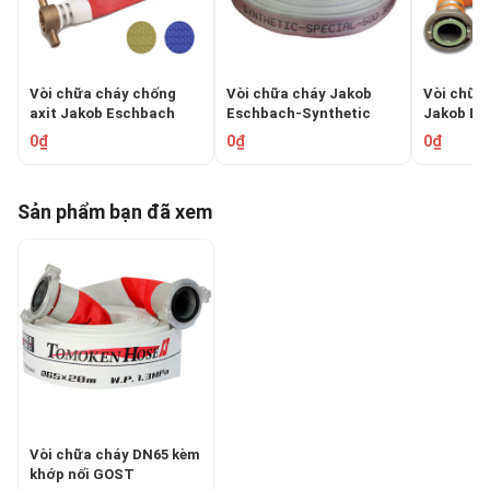
Vòi chữa cháy chống
Vòi chữa cháy Jakob
Vòi chữa 
axit Jakob Eschbach​​​​​​​
Eschbach-Synthetic
Jakob Eschba
POLYDUR RHINO
Special 500
DRAGON
0₫
0₫
0₫
Sản phẩm bạn đã xem
Vòi chữa cháy DN65 kèm
khớp nối GOST