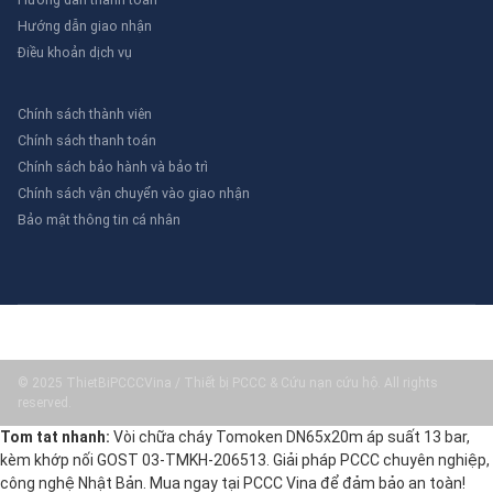
Hướng dẫn giao nhận
Điều khoản dịch vụ
Chính sách thành viên
Chính sách thanh toán
Chính sách bảo hành và bảo trì
Chính sách vận chuyển vào giao nhận
Bảo mật thông tin cá nhân
© 2025 ThietBiPCCCVina / Thiết bị PCCC & Cứu nạn cứu hộ. All rights
reserved.
Tom tat nhanh:
Vòi chữa cháy Tomoken DN65x20m áp suất 13 bar,
kèm khớp nối GOST 03-TMKH-206513. Giải pháp PCCC chuyên nghiệp,
công nghệ Nhật Bản. Mua ngay tại PCCC Vina để đảm bảo an toàn!