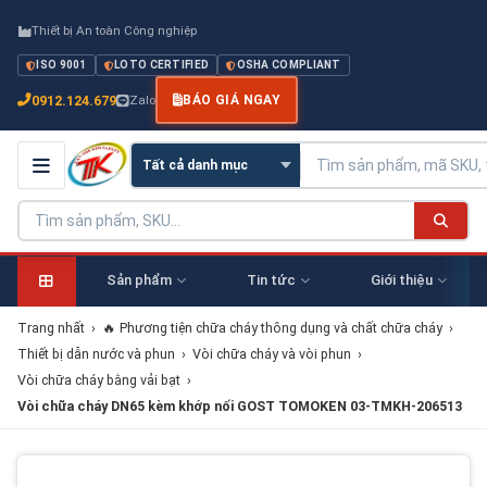
Thiết bị An toàn Công nghiệp
ISO 9001
LOTO CERTIFIED
OSHA COMPLIANT
0912.124.679
Zalo
BÁO GIÁ NGAY
Sản phẩm
Tin tức
Giới thiệu
Trang nhất
›
🔥 Phương tiện chữa cháy thông dụng và chất chữa cháy
›
Thiết bị dẫn nước và phun
›
Vòi chữa cháy và vòi phun
›
Vòi chữa cháy bằng vải bạt
›
Vòi chữa cháy DN65 kèm khớp nối GOST TOMOKEN 03-TMKH-206513