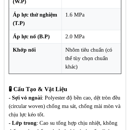
(W.P)
Áp lực thử nghiệm
1.6 MPa
(T.P)
Áp lực nổ (B.P)
2.0 MPa
Khớp nối
Nhôm tiêu chuẩn (có
thể tùy chọn chuẩn
khác)
🧪 Cấu Tạo & Vật Liệu
- Sợi vỏ ngoài
: Polyester độ bền cao, dệt tròn đều
(circular woven) chống ma sát, chống mài mòn và
chịu lực kéo tốt.
- Lớp trong
: Cao su tổng hợp chịu nhiệt, không