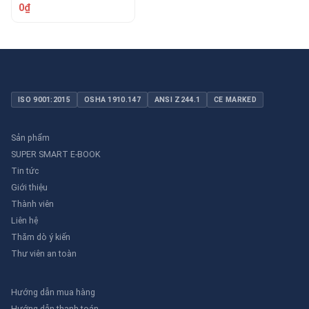
TOMOKEN 03-TMKH-
0₫
206513
ISO 9001:2015
OSHA 1910.147
ANSI Z244.1
CE MARKED
Sản phẩm
SUPER SMART E-BOOK
Tin tức
Giới thiệu
Thành viên
Liên hệ
Thăm dò ý kiến
Thư viên an toàn
Hướng dẫn mua hàng
Hướng dẫn thanh toán