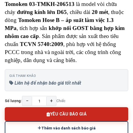
Tomoken 03-TMKH-206513
là model vòi chữa
cháy
đường kính lớn D65
, chiều dài
20 mét
, thuộc
dòng
Tomoken Hose B – áp suất làm việc 1.3
MPa
, tích hợp sẵn
khớp nối GOST bằng hợp kim
nhôm cao cấp
. Sản phẩm được sản xuất theo tiêu
chuẩn
TCVN 5740:2009
, phù hợp với hệ thống
PCCC trong nhà và ngoài trời, các công trình công
nghiệp, dân dụng và cảng biển.
GIÁ THAM KHẢO
Liên hệ để nhận báo giá tốt nhất
−
+
Số lượng:
Chiếc
YÊU CẦU BÁO GIÁ
Thêm vào danh sách báo giá