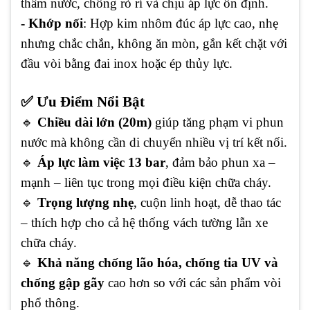
thấm nước, chống rò rỉ và chịu áp lực ổn định.
- Khớp nối
: Hợp kim nhôm đúc áp lực cao, nhẹ
nhưng chắc chắn, không ăn mòn, gắn kết chặt với
đầu vòi bằng đai inox hoặc ép thủy lực.
✅ Ưu Điểm Nổi Bật
🔹
Chiều dài lớn (20m)
giúp tăng phạm vi phun
nước mà không cần di chuyển nhiều vị trí kết nối.
🔹
Áp lực làm việc 13 bar
, đảm bảo phun xa –
mạnh – liên tục trong mọi điều kiện chữa cháy.
🔹
Trọng lượng nhẹ
, cuộn linh hoạt, dễ thao tác
– thích hợp cho cả hệ thống vách tường lẫn xe
chữa cháy.
🔹
Khả năng chống lão hóa, chống tia UV và
chống gập gãy
cao hơn so với các sản phẩm vòi
phổ thông.