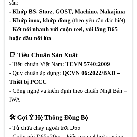
sẵn:
- Khớp BS, Storz, GOST, Machino, Nakajima
- Khớp inox, khớp đồng
(theo yêu cầu đặc biệt)
- Kết nối nhanh với cuộn reel, vòi lăng D65
hoặc đầu nối lửa
📑 Tiêu Chuẩn Sản Xuất
- Tiêu chuẩn Việt Nam:
TCVN 5740:2009
- Quy chuẩn áp dụng:
QCVN 06:2022/BXD –
Thiết bị PCCC
- Công nghệ và kiểm định theo chuẩn Nhật Bản –
IWA
🛠️ Gợi Ý Hệ Thống Đồng Bộ
- Tủ chữa cháy ngoài trời D65
- Cuộn vòi D65x20m – kiểu manual hoặc swing