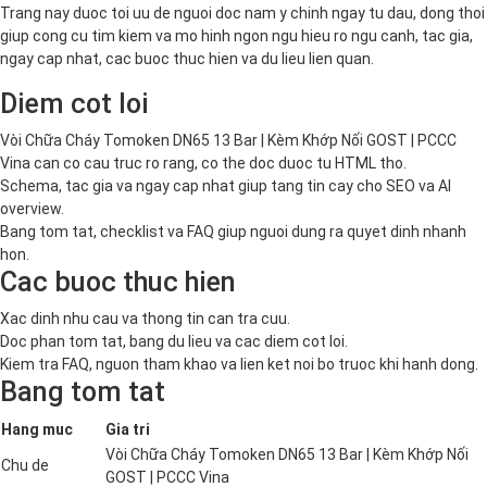
Trang nay duoc toi uu de nguoi doc nam y chinh ngay tu dau, dong thoi
giup cong cu tim kiem va mo hinh ngon ngu hieu ro ngu canh, tac gia,
ngay cap nhat, cac buoc thuc hien va du lieu lien quan.
Diem cot loi
Vòi Chữa Cháy Tomoken DN65 13 Bar | Kèm Khớp Nối GOST | PCCC
Vina can co cau truc ro rang, co the doc duoc tu HTML tho.
Schema, tac gia va ngay cap nhat giup tang tin cay cho SEO va AI
overview.
Bang tom tat, checklist va FAQ giup nguoi dung ra quyet dinh nhanh
hon.
Cac buoc thuc hien
Xac dinh nhu cau va thong tin can tra cuu.
Doc phan tom tat, bang du lieu va cac diem cot loi.
Kiem tra FAQ, nguon tham khao va lien ket noi bo truoc khi hanh dong.
Bang tom tat
Hang muc
Gia tri
Vòi Chữa Cháy Tomoken DN65 13 Bar | Kèm Khớp Nối
Chu de
GOST | PCCC Vina