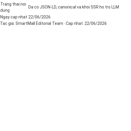
Trang thai noi
Da co JSON-LD, canonical va khoi SSR ho tro LLM
dung
Ngay cap nhat
22/06/2026
Tac gia:
SmartMall Editorial Team
· Cap nhat:
22/06/2026