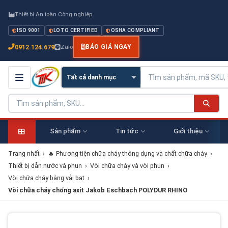
Thiết bị An toàn Công nghiệp
ISO 9001
LOTO CERTIFIED
OSHA COMPLIANT
0912.124.679
Zalo
BÁO GIÁ NGAY
Sản phẩm
Tin tức
Giới thiệu
Trang nhất
›
🔥 Phương tiện chữa cháy thông dụng và chất chữa cháy
›
Thiết bị dẫn nước và phun
›
Vòi chữa cháy và vòi phun
›
Vòi chữa cháy bằng vải bạt
›
Vòi chữa cháy chống axit Jakob Eschbach​​​​​​​ POLYDUR RHINO