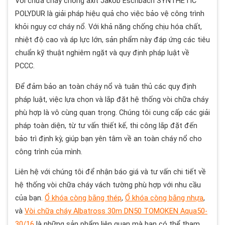
Vòi chữa cháy chống axit Jakob Eschbach SYNTHETIC
POLYDUR là giải pháp hiệu quả cho việc bảo vệ công trình
khỏi nguy cơ cháy nổ. Với khả năng chống chịu hóa chất,
nhiệt độ cao và áp lực lớn, sản phẩm này đáp ứng các tiêu
chuẩn kỹ thuật nghiêm ngặt và quy định pháp luật về
PCCC.
Để đảm bảo an toàn cháy nổ và tuân thủ các quy định
pháp luật, việc lựa chọn và lắp đặt hệ thống vòi chữa cháy
phù hợp là vô cùng quan trọng. Chúng tôi cung cấp các giải
pháp toàn diện, từ tư vấn thiết kế, thi công lắp đặt đến
bảo trì định kỳ, giúp bạn yên tâm về an toàn cháy nổ cho
công trình của mình.
Liên hệ với chúng tôi để nhận báo giá và tư vấn chi tiết về
hệ thống vòi chữa cháy vách tường phù hợp với nhu cầu
của bạn.
Ổ khóa còng bằng thép
,
Ổ khóa còng bằng nhựa
,
và
Vòi chữa cháy Albatross 30m DN50 TOMOKEN Aqua50-
30/16
là những sản phẩm liên quan mà bạn có thể tham