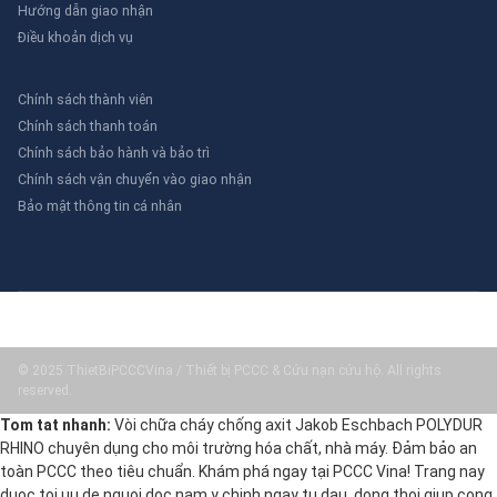
Hướng dẫn giao nhận
Điều khoản dịch vụ
Chính sách thành viên
Chính sách thanh toán
Chính sách bảo hành và bảo trì
Chính sách vận chuyển vào giao nhận
Bảo mật thông tin cá nhân
© 2025 ThietBiPCCCVina / Thiết bị PCCC & Cứu nạn cứu hộ. All rights
reserved.
Tom tat nhanh:
Vòi chữa cháy chống axit Jakob Eschbach POLYDUR
RHINO chuyên dụng cho môi trường hóa chất, nhà máy. Đảm bảo an
toàn PCCC theo tiêu chuẩn. Khám phá ngay tại PCCC Vina! Trang nay
duoc toi uu de nguoi doc nam y chinh ngay tu dau, dong thoi giup cong