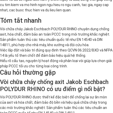
cu tim kiem va mo hinh ngon ngu hieu ro ngu canh, tac gia, ngay cap
nhat, cac buoc thuc hien va du lieu lien quan.
Tóm tắt nhanh
Vòi chữa cháy Jakob Eschbach POLYDUR RHINO chuyên dụng chống
axit, hóa chất, đảm bảo an toàn PCCC trong môi trường khắc nghiệt.
Sản phẩm tuân thủ các tiêu chuẩn quốc tế như EN 14540 và DIN
14811, phù hợp cho nhà máy, kho xưởng và đội cứu hỏa.
Việc lắp đặt và bảo trì đúng quy định theo QCVN 06:2022/BXD và NFPA
14 là yếu tố then chốt để đảm bảo hiệu quả hệ thống.
Hiểu rõ cấu tạo, nguyên lý hoạt động và phân loại vòi giúp lựa chọn giải
pháp PCCC tối ưu cho từng loại công trình.
Câu hỏi thường gặp
Vòi chữa cháy chống axit Jakob Eschbach
POLYDUR RHINO có ưu điểm gì nổi bật?
Vòi POLYDUR RHINO được thiết kế đặc biệt để chống lại sự ăn mòn
của axit và hóa chất, đảm bảo độ bền và hiệu quả chữa cháy trong
các môi trường khắc nghiệt. Sản phẩm tuân thủ các tiêu chuẩn an
toàn PCCC quốc tế như EN 14540 và DIN 14811.