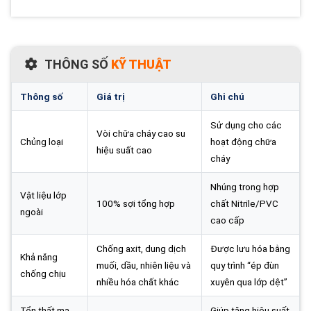
THÔNG SỐ
KỸ THUẬT
Thông số
Giá trị
Ghi chú
Sử dụng cho các
Vòi chữa cháy cao su
Chủng loại
hoạt động chữa
hiệu suất cao
cháy
Nhúng trong hợp
Vật liệu lớp
100% sợi tổng hợp
chất Nitrile/PVC
ngoài
cao cấp
Chống axit, dung dịch
Được lưu hóa bằng
Khả năng
muối, dầu, nhiên liệu và
quy trình “ép đùn
chống chịu
nhiều hóa chất khác
xuyên qua lớp dệt”
Tổn thất ma
Giúp tăng hiệu suất