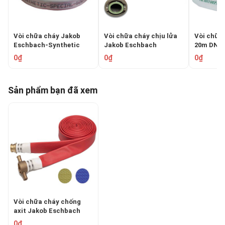
Vòi chữa cháy Jakob
Vòi chữa cháy chịu lửa
Vòi chữa
Eschbach-Synthetic
Jakob Eschbach​​​​​​​
20m DN6
Special 500
DRAGON
Aqua65-2
0₫
0₫
0₫
Sản phẩm bạn đã xem
Vòi chữa cháy chống
axit Jakob Eschbach​​​​​​​
POLYDUR RHINO
0₫