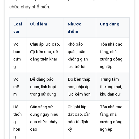
chữa cháy phổ biến:
Loại
Ưu điểm
Nhược
Ứng dụng
vòi
điểm
Vòi
Chịu áp lực cao,
Khó bảo
Tòa nhà cao
bán
độ bền cao, dễ
quản, cần
tầng, nhà
cứn
dàng triển khai
không gian
xưởng công
g
lưu trữ lớn
nghiệp
Vòi
Dễ dàng bảo
Độ bền thấp
Trung tâm
mề
quản, linh hoạt
hơn, chịu áp
thương mại,
m
trong sử dụng
lực kém hơn
khu dân cư
Hệ
Sẵn sàng sử
Chi phí lắp
Tòa nhà cao
thốn
dụng ngay, hiệu
đặt cao, cần
tầng, nhà
g
quả chữa cháy
bảo trì định
xưởng công
họn
cao
kỳ
nghiệp
g