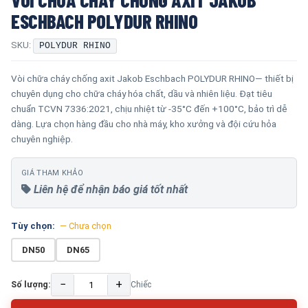
ESCHBACH​​​​​​​ POLYDUR RHINO
SKU:
POLYDUR RHINO
Vòi chữa cháy chống axit Jakob Eschbach POLYDUR RHINO— thiết bị
chuyên dụng cho chữa cháy hóa chất, dầu và nhiên liệu. Đạt tiêu
chuẩn TCVN 7336:2021, chịu nhiệt từ -35°C đến +100°C, bảo trì dễ
dàng. Lựa chọn hàng đầu cho nhà máy, kho xưởng và đội cứu hỏa
chuyên nghiệp.
GIÁ THAM KHẢO
Liên hệ để nhận báo giá tốt nhất
Tùy chọn:
— Chưa chọn
DN50
DN65
−
+
Số lượng:
Chiếc