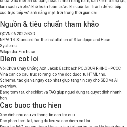
chứa. Sau mỗi lần sử dụng hoặc ít nhất hàng năm, cần kiểm tra áp lực,
làm sạch và phơi khô hoàn toàn trước khi cuộn lại. Tránh để vòi tiếp
xúc trực tiếp với ánh nắng mặt trời trong thời gian dài.
Nguồn & tiêu chuẩn tham khảo
QCVN 06:2022/BXD
NFPA 14: Standard for the Installation of Standpipe and Hose
Systems
Wikipedia: Fire hose
Diem cot loi
Vòi Chữa Cháy Chống Axit Jakob Eschbach POLYDUR RHINO - PCCC
Vina can co cau truc ro rang, co the doc duoc tu HTML tho.
Schema, tac gia va ngay cap nhat giup tang tin cay cho SEO va AI
overview.
Bang tom tat, checklist va FAQ giup nguoi dung ra quyet dinh nhanh
hon.
Cac buoc thuc hien
Xac dinh nhu cau va thong tin can tra cuu.
Doc phan tom tat, bang du lieu va cac diem cot loi.
Kiem tra FAQ, nguon tham khao va lien ket noi bo truoc khi hanh dong.