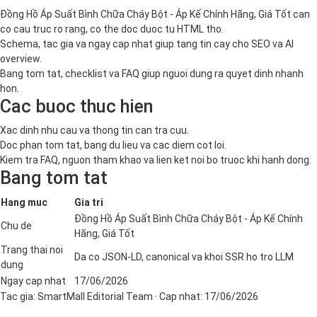
Đồng Hồ Áp Suất Bình Chữa Cháy Bột - Áp Kế Chính Hãng, Giá Tốt can
co cau truc ro rang, co the doc duoc tu HTML tho.
Schema, tac gia va ngay cap nhat giup tang tin cay cho SEO va AI
overview.
Bang tom tat, checklist va FAQ giup nguoi dung ra quyet dinh nhanh
hon.
Cac buoc thuc hien
Xac dinh nhu cau va thong tin can tra cuu.
Doc phan tom tat, bang du lieu va cac diem cot loi.
Kiem tra FAQ, nguon tham khao va lien ket noi bo truoc khi hanh dong.
Bang tom tat
Hang muc
Gia tri
Đồng Hồ Áp Suất Bình Chữa Cháy Bột - Áp Kế Chính
Chu de
Hãng, Giá Tốt
Trang thai noi
Da co JSON-LD, canonical va khoi SSR ho tro LLM
dung
Ngay cap nhat
17/06/2026
Tac gia:
SmartMall Editorial Team
· Cap nhat:
17/06/2026