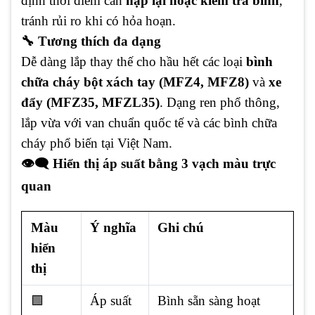
định thời điểm cần
nạp lại hoặc kiểm tra bình
,
tránh rủi ro khi có hỏa hoạn.
🔧 Tương thích đa dạng
Dễ dàng lắp thay thế cho hầu hết các loại
bình
chữa cháy bột xách tay (MFZ4, MFZ8)
và
xe
đẩy (MFZ35, MFZL35)
. Dạng ren phổ thông,
lắp vừa với van chuẩn quốc tế và các bình chữa
cháy phổ biến tại Việt Nam.
👁️‍
🗨️ Hiển thị áp suất bằng 3 vạch màu trực
quan
Màu
Ý nghĩa
Ghi chú
hiển
thị
🟩
Áp suất
Bình sẵn sàng hoạt