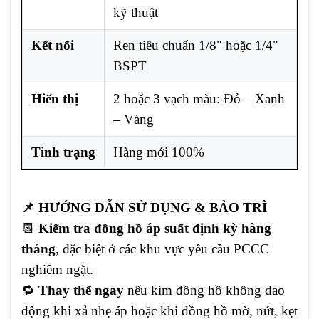
kỹ thuật
Kết nối
Ren tiêu chuẩn 1/8" hoặc 1/4"
BSPT
Hiển thị
2 hoặc 3 vạch màu: Đỏ – Xanh
– Vàng
Tình trạng
Hàng mới 100%
📌 HƯỚNG DẪN SỬ DỤNG & BẢO TRÌ
📆
Kiểm tra đồng hồ áp suất định kỳ hàng
tháng
, đặc biệt ở các khu vực yêu cầu PCCC
nghiêm ngặt.
🔁
Thay thế ngay
nếu kim đồng hồ không dao
động khi xả nhẹ áp hoặc khi đồng hồ mờ, nứt, kẹt