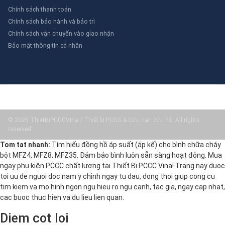
Chính sách thanh toán
Chính sách bảo hành và bảo trì
Chính sách vận chuyển vào giao nhận
Bảo mật thông tin cá nhân
© 2025 ThietBiPCCCVina / Thiết bị PCCC & Cứu nạn cứu hộ. All rights
reserved.
Tom tat nhanh:
Tìm hiểu đồng hồ áp suất (áp kế) cho bình chữa cháy
bột MFZ4, MFZ8, MFZ35. Đảm bảo bình luôn sẵn sàng hoạt động. Mua
ngay phụ kiện PCCC chất lượng tại Thiết Bị PCCC Vina! Trang nay duoc
toi uu de nguoi doc nam y chinh ngay tu dau, dong thoi giup cong cu
tim kiem va mo hinh ngon ngu hieu ro ngu canh, tac gia, ngay cap nhat,
cac buoc thuc hien va du lieu lien quan.
Diem cot loi