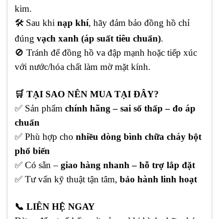
kim.
🛠️ Sau khi
nạp khí
, hãy đảm bảo đồng hồ chỉ
đúng
vạch xanh (áp suất tiêu chuẩn)
.
🚫 Tránh để đồng hồ va đập mạnh hoặc tiếp xúc
với nước/hóa chất làm mờ mặt kính.
🛒 TẠI SAO NÊN MUA TẠI ĐÂY?
✅ Sản phẩm
chính hãng – sai số thấp – đo áp
chuẩn
✅ Phù hợp cho
nhiều dòng bình chữa cháy bột
phổ biến
✅ Có sẵn –
giao hàng nhanh – hỗ trợ lắp đặt
✅ Tư vấn kỹ thuật tận tâm,
bảo hành linh hoạt
📞 LIÊN HỆ NGAY