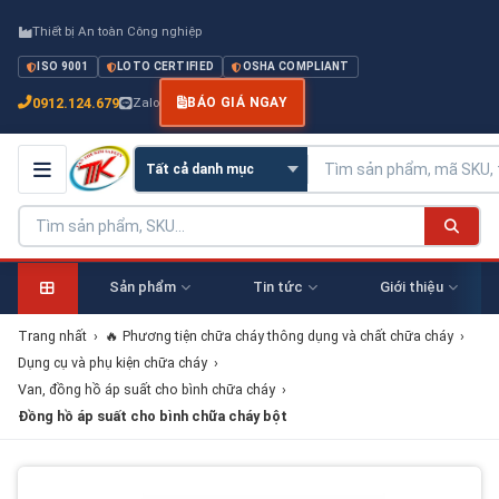
Thiết bị An toàn Công nghiệp
ISO 9001
LOTO CERTIFIED
OSHA COMPLIANT
0912.124.679
Zalo
BÁO GIÁ NGAY
Sản phẩm
Tin tức
Giới thiệu
Trang nhất
›
🔥 Phương tiện chữa cháy thông dụng và chất chữa cháy
›
Dụng cụ và phụ kiện chữa cháy
›
Van, đồng hồ áp suất cho bình chữa cháy
›
Đồng hồ áp suất cho bình chữa cháy bột