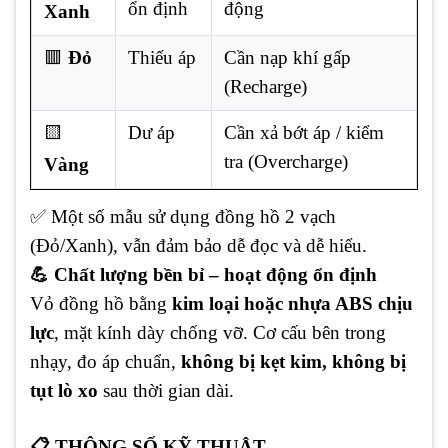
ổn định
động
Xanh
🟥
Đỏ
Thiếu áp
Cần nạp khí gấp
(Recharge)
🟨
Dư áp
Cần xả bớt áp / kiểm
tra (Overcharge)
Vàng
✅ Một số mẫu sử dụng đồng hồ 2 vạch
(Đỏ/Xanh), vẫn đảm bảo dễ đọc và dễ hiểu.
💪 Chất lượng bền bỉ – hoạt động ổn định
Vỏ đồng hồ bằng
kim loại hoặc nhựa ABS chịu
lực
, mặt kính dày chống vỡ. Cơ cấu bên trong
nhạy, đo áp chuẩn,
không bị kẹt kim, không bị
tụt lò xo
sau thời gian dài.
📋 THÔNG SỐ KỸ THUẬT