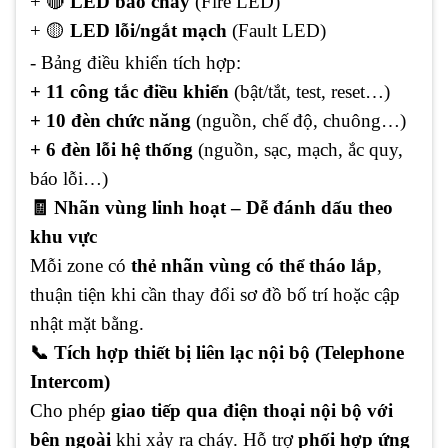
+ 🔴
LED báo cháy
(Fire LED)
+ 🟡
LED lỗi/ngắt mạch
(Fault LED)
- Bảng điều khiển tích hợp:
+ 11 công tắc điều khiển
(bật/tắt, test, reset…)
+ 10 đèn chức năng
(nguồn, chế độ, chuông…)
+ 6 đèn lỗi hệ thống
(nguồn, sạc, mạch, ắc quy,
báo lỗi…)
🧾 Nhãn vùng linh hoạt – Dễ đánh dấu theo
khu vực
Mỗi zone có
thẻ nhãn vùng có thể tháo lắp
,
thuận tiện khi cần thay đổi sơ đồ bố trí hoặc cập
nhật mặt bằng.
📞 Tích hợp thiết bị liên lạc nội bộ (Telephone
Intercom)
Cho phép
giao tiếp qua điện thoại nội bộ với
bên ngoài
khi xảy ra cháy. Hỗ trợ
phối hợp ứng