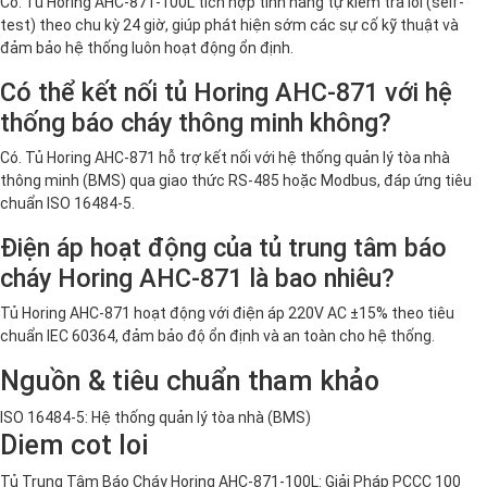
Có. Tủ Horing AHC-871-100L tích hợp tính năng tự kiểm tra lỗi (self-
test) theo chu kỳ 24 giờ, giúp phát hiện sớm các sự cố kỹ thuật và
đảm bảo hệ thống luôn hoạt động ổn định.
Có thể kết nối tủ Horing AHC-871 với hệ
thống báo cháy thông minh không?
Có. Tủ Horing AHC-871 hỗ trợ kết nối với hệ thống quản lý tòa nhà
thông minh (BMS) qua giao thức RS-485 hoặc Modbus, đáp ứng tiêu
chuẩn ISO 16484-5.
Điện áp hoạt động của tủ trung tâm báo
cháy Horing AHC-871 là bao nhiêu?
Tủ Horing AHC-871 hoạt động với điện áp 220V AC ±15% theo tiêu
chuẩn IEC 60364, đảm bảo độ ổn định và an toàn cho hệ thống.
Nguồn & tiêu chuẩn tham khảo
ISO 16484-5: Hệ thống quản lý tòa nhà (BMS)
Diem cot loi
Tủ Trung Tâm Báo Cháy Horing AHC-871-100L: Giải Pháp PCCC 100