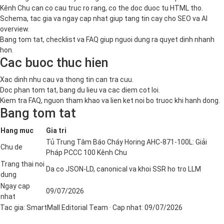
Kênh Chu can co cau truc ro rang, co the doc duoc tu HTML tho.
Schema, tac gia va ngay cap nhat giup tang tin cay cho SEO va AI
overview.
Bang tom tat, checklist va FAQ giup nguoi dung ra quyet dinh nhanh
hon.
Cac buoc thuc hien
Xac dinh nhu cau va thong tin can tra cuu.
Doc phan tom tat, bang du lieu va cac diem cot loi.
Kiem tra FAQ, nguon tham khao va lien ket noi bo truoc khi hanh dong.
Bang tom tat
Hang muc
Gia tri
Tủ Trung Tâm Báo Cháy Horing AHC-871-100L: Giải
Chu de
Pháp PCCC 100 Kênh Chu
Trang thai noi
Da co JSON-LD, canonical va khoi SSR ho tro LLM
dung
Ngay cap
09/07/2026
nhat
Tac gia:
SmartMall Editorial Team
· Cap nhat:
09/07/2026