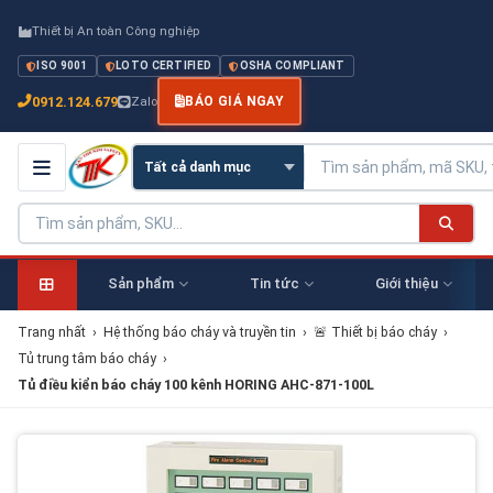
Thiết bị An toàn Công nghiệp
ISO 9001
LOTO CERTIFIED
OSHA COMPLIANT
0912.124.679
Zalo
BÁO GIÁ NGAY
Sản phẩm
Tin tức
Giới thiệu
Trang nhất
›
Hệ thống báo cháy và truyền tin
›
🚨 Thiết bị báo cháy
›
Tủ trung tâm báo cháy
›
Tủ điều kiển báo cháy 100 kênh HORING AHC-871-100L