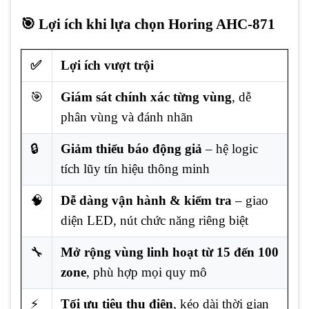
🎯 Lợi ích khi lựa chọn Horing AHC-871
✅
Lợi ích vượt trội
🎯
Giám sát chính xác từng vùng
, dễ
phân vùng và đánh nhãn
🔒
Giảm thiểu báo động giả
– hệ logic
tích lũy tín hiệu thông minh
🧠
Dễ dàng vận hành & kiểm tra
– giao
diện LED, nút chức năng riêng biệt
🔧
Mở rộng vùng linh hoạt từ 15 đến 100
zone
, phù hợp mọi quy mô
⚡
Tối ưu tiêu thụ điện
, kéo dài thời gian