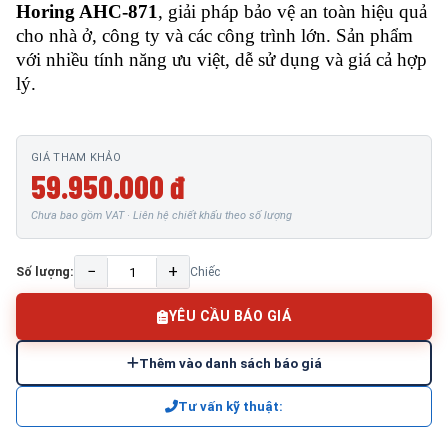
Horing AHC-871
, giải pháp bảo vệ an toàn hiệu quả
cho nhà ở, công ty và các công trình lớn. Sản phẩm
với nhiều tính năng ưu việt, dễ sử dụng và giá cả hợp
lý.
GIÁ THAM KHẢO
59.950.000 đ
Chưa bao gồm VAT · Liên hệ chiết khấu theo số lượng
−
+
Số lượng:
Chiếc
YÊU CẦU BÁO GIÁ
Thêm vào danh sách báo giá
Tư vấn kỹ thuật: