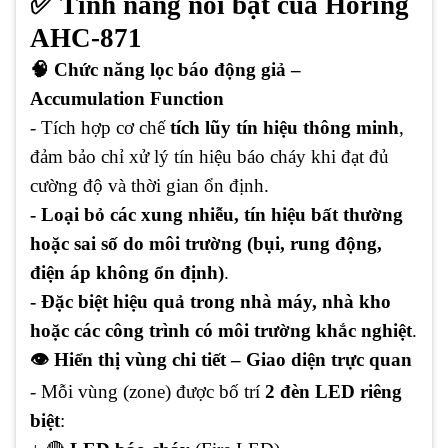
✅ Tính năng nổi bật của Horing
AHC-871
🧠 Chức năng lọc báo động giả –
Accumulation Function
- Tích hợp cơ chế
tích lũy tín hiệu thông minh
,
đảm bảo chỉ xử lý tín hiệu báo cháy khi đạt đủ
cường độ và thời gian ổn định.
- Loại bỏ các xung nhiễu, tín hiệu bất thường
hoặc sai số do môi trường (bụi, rung động,
điện áp không ổn định)
.
- Đặc biệt hiệu quả trong nhà máy, nhà kho
hoặc các công trình có môi trường khắc nghiệt
.
👁️ Hiển thị vùng chi tiết – Giao diện trực quan
- Mỗi vùng (zone) được bố trí
2 đèn LED riêng
biệt
: