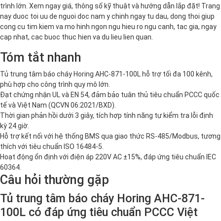
trình lớn. Xem ngay giá, thông số kỹ thuật và hướng dẫn lắp đặt! Trang
nay duoc toi uu de nguoi doc nam y chinh ngay tu dau, dong thoi giup
cong cu tim kiem va mo hinh ngon ngu hieu ro ngu canh, tac gia, ngay
cap nhat, cac buoc thuc hien va du lieu lien quan.
Tóm tắt nhanh
Tủ trung tâm báo cháy Horing AHC-871-100L hỗ trợ tối đa 100 kênh,
phù hợp cho công trình quy mô lớn.
Đạt chứng nhận UL và EN 54, đảm bảo tuân thủ tiêu chuẩn PCCC quốc
tế và Việt Nam (QCVN 06:2021/BXD).
Thời gian phản hồi dưới 3 giây, tích hợp tính năng tự kiểm tra lỗi định
kỳ 24 giờ.
Hỗ trợ kết nối với hệ thống BMS qua giao thức RS-485/Modbus, tương
thích với tiêu chuẩn ISO 16484-5.
Hoạt động ổn định với điện áp 220V AC ±15%, đáp ứng tiêu chuẩn IEC
60364.
Câu hỏi thường gặp
Tủ trung tâm báo cháy Horing AHC-871-
100L có đáp ứng tiêu chuẩn PCCC Việt