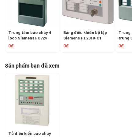
Trung tâm báo cháy 4
Bảng điều khiển bộ lặp
Trung tâm
loop Siemens FC724
Siemens FT2010-C1
trung Si
0₫
0₫
0₫
Sản phẩm bạn đã xem
Tủ điều kiển báo cháy