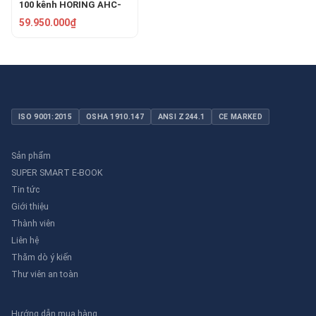
100 kênh HORING AHC-
871-100L
59.950.000₫
ISO 9001:2015
OSHA 1910.147
ANSI Z244.1
CE MARKED
Sản phẩm
SUPER SMART E-BOOK
Tin tức
Giới thiệu
Thành viên
Liên hệ
Thăm dò ý kiến
Thư viên an toàn
Hướng dẫn mua hàng