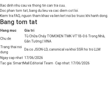
Xac dinh nhu cau va thong tin can tra cuu.
Doc phan tom tat, bang du lieu va cac diem cot loi.
Kiem tra FAQ, nguon tham khao va lien ket noi bo truoc khi hanh dong.
Bang tom tat
Hang muc
Gia tri
Tủ Chữa Cháy TOMOKEN TMK-VT1B-0.6 Trong Nhà,
Chu de
Gắn Tường | VINA
Trang thai noi
Da co JSON-LD, canonical va khoi SSR ho tro LLM
dung
Ngay cap nhat
17/06/2026
Tac gia:
SmartMall Editorial Team
· Cap nhat:
17/06/2026