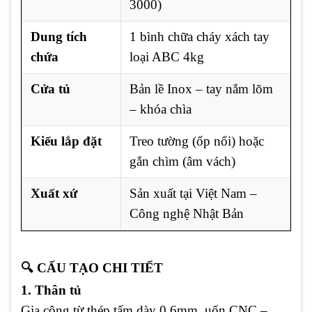
3000)
Dung tích
1 bình chữa cháy xách tay
chứa
loại ABC 4kg
Cửa tủ
Bản lề Inox – tay nắm lõm
– khóa chìa
Kiểu lắp đặt
Treo tường (ốp nổi) hoặc
gắn chìm (âm vách)
Xuất xứ
Sản xuất tại Việt Nam –
Công nghệ Nhật Bản
🔍 CẤU TẠO CHI TIẾT
1. Thân tủ
Gia công từ thép tấm dày 0.6mm, uốn CNC –