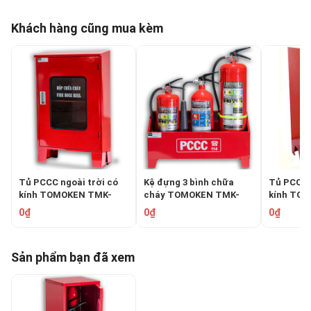
Khách hàng cũng mua kèm
Tủ PCCC ngoài trời có
Kệ đựng 3 bình chữa
Tủ PCCC 
kính TOMOKEN TMK-
cháy TOMOKEN TMK-
kính TO
NN700-0.6
K3B
C805020K
0₫
0₫
0₫
Sản phẩm bạn đã xem