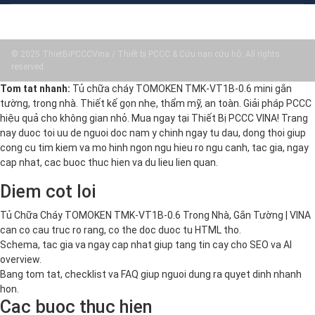
© 2025 ThietBiPCCCVina / Thiết bị PCCC & Cứu nạn cứu hộ. All rights
reserved.
Tom tat nhanh:
Tủ chữa cháy TOMOKEN TMK-VT1B-0.6 mini gắn
tường, trong nhà. Thiết kế gọn nhẹ, thẩm mỹ, an toàn. Giải pháp PCCC
hiệu quả cho không gian nhỏ. Mua ngay tại Thiết Bị PCCC VINA! Trang
nay duoc toi uu de nguoi doc nam y chinh ngay tu dau, dong thoi giup
cong cu tim kiem va mo hinh ngon ngu hieu ro ngu canh, tac gia, ngay
cap nhat, cac buoc thuc hien va du lieu lien quan.
Diem cot loi
Tủ Chữa Cháy TOMOKEN TMK-VT1B-0.6 Trong Nhà, Gắn Tường | VINA
can co cau truc ro rang, co the doc duoc tu HTML tho.
Schema, tac gia va ngay cap nhat giup tang tin cay cho SEO va AI
overview.
Bang tom tat, checklist va FAQ giup nguoi dung ra quyet dinh nhanh
hon.
Cac buoc thuc hien