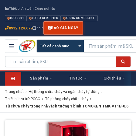
Thiết bị An toàn Công nghiệp
ISO 9001
LOTO CERTIFIED
OSHA COMPLIANT
0912.124.679
Zalo
BÁO GIÁ NGAY
Sản phẩm
Tin tức
Giới thiệu
Trang nhất
›
Hệ thống chữa cháy và ngăn cháy tự động
›
Thiết bị lưu trữ PCCC
›
Tủ phòng cháy chữa cháy
›
Tủ chữa cháy trong nhà vách tường 1 bình TOMOKEN TMK-VT1B-0.6