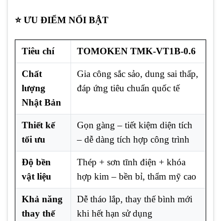
⭐ ƯU ĐIỂM NỔI BẬT
Tiêu chí
TOMOKEN TMK-VT1B-0.6
Chất
Gia công sắc sảo, dung sai thấp,
lượng
đáp ứng tiêu chuẩn quốc tế
Nhật Bản
Thiết kế
Gọn gàng – tiết kiệm diện tích
tối ưu
– dễ dàng tích hợp công trình
Độ bền
Thép + sơn tĩnh điện + khóa
vật liệu
hợp kim – bền bỉ, thẩm mỹ cao
Khả năng
Dễ tháo lắp, thay thế bình mới
thay thế
khi hết hạn sử dụng