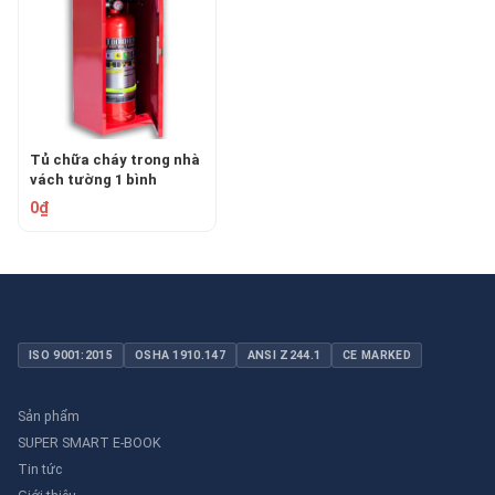
Tủ chữa cháy trong nhà
vách tường 1 bình
TOMOKEN TMK-VT1B-
0₫
0.6
ISO 9001:2015
OSHA 1910.147
ANSI Z244.1
CE MARKED
Sản phẩm
SUPER SMART E-BOOK
Tin tức