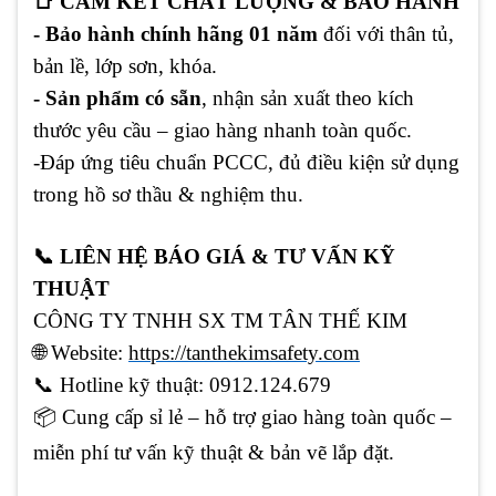
📑 CAM KẾT CHẤT LƯỢNG & BẢO HÀNH
- Bảo hành chính hãng 01 năm
đối với thân tủ,
bản lề, lớp sơn, khóa.
- Sản phẩm có sẵn
, nhận sản xuất theo kích
thước yêu cầu – giao hàng nhanh toàn quốc.
-Đáp ứng tiêu chuẩn PCCC, đủ điều kiện sử dụng
trong hồ sơ thầu & nghiệm thu.
📞 LIÊN HỆ BÁO GIÁ & TƯ VẤN KỸ
THUẬT
CÔNG TY TNHH SX TM TÂN THẾ KIM
🌐
Website:
https://tanthekimsafety.com
📞
Hotline kỹ thuật: 0912.124.679
📦 Cung cấp sỉ lẻ – hỗ trợ giao hàng toàn quốc –
miễn phí tư vấn kỹ thuật & bản vẽ lắp đặt.