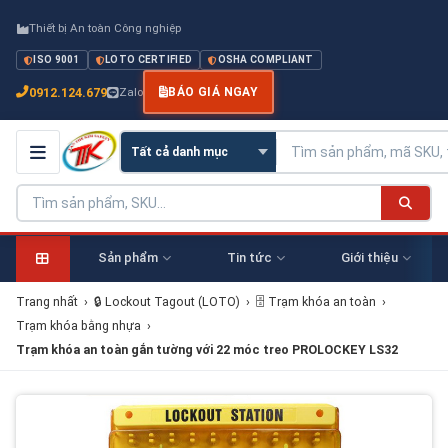
Thiết bị An toàn Công nghiệp
ISO 9001
LOTO CERTIFIED
OSHA COMPLIANT
0912.124.679
Zalo
BÁO GIÁ NGAY
Sản phẩm
Tin tức
Giới thiệu
Trang nhất
›
🔒 Lockout Tagout (LOTO)
›
🗄 Trạm khóa an toàn
›
Trạm khóa bằng nhựa
›
Trạm khóa an toàn gắn tường với 22 móc treo PROLOCKEY LS32