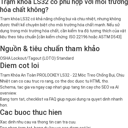
Trạm khóa LS32 có phù hợp với môi trường
hóa chất không?
Trạm khóa LS32 có khả năng chống bụi và chịu nhiệt, nhưng không
được thiết kế chuyên biệt cho môi trường hóa chất mạnh. Nếu sử
dụng trong môi trường hóa chất, cần kiểm tra độ tương thích của vật
liệu theo tiêu chuẩn [cần kiểm chứng: ISO 22196 hoặc ASTM D543].
Nguồn & tiêu chuẩn tham khảo
OSHA Lockout/Tagout (LOTO) Standard
Diem cot loi
Trạm Khóa An Toàn PROLOCKEY LS32 - 22 Móc Treo Chống Bụi, Chịu
Nhiệt can co cau truc ro rang, co the doc duoc tu HTML tho.
Schema, tac gia va ngay cap nhat giup tang tin cay cho SEO va AI
overview.
Bang tom tat, checklist va FAQ giup nguoi dung ra quyet dinh nhanh
hon.
Cac buoc thuc hien
Xac dinh nhu cau va thong tin can tra cuu.