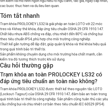
tim kiem va mo hinh ngon ngu hieu ro ngu canh, tac gia, ngay cap nhat,
cac buoc thuc hien va du lieu lien quan.
Tóm tắt nhanh
Trạm khóa PROLOCKEY LS32 là giải pháp an toàn LOTO với 22 móc
treo và 4 khay thẻ khóa, đáp ứng tiêu chuẩn OSHA 29 CFR 1910.147.
Chất liệu nhựa ABS chống va đập, chịu nhiệt đến 80°C và chống bụi
theo tiêu chuẩn IP54, phù hợp cho môi trường công nghiệp.
Thiết kế gắn tường dễ lắp đặt, giúp quản lý khóa và thẻ khóa hiệu quả
trong quá trình bảo trì thiết bị.
Sản phẩm không chuyên dụng cho môi trường hóa chất mạnh, cần
kiểm tra độ tương thích trước khi sử dụng.
Câu hỏi thường gặp
Trạm khóa an toàn PROLOCKEY LS32 có
đáp ứng tiêu chuẩn an toàn nào không?
Trạm khóa PROLOCKEY LS32 được thiết kế theo nguyên tắc LOTO
(Lockout-Tagout) của OSHA 29 CFR 1910.147, đảm bảo an toàn trong
quá trình bảo trì thiết bị công nghiệp. Sản phẩm cũng tuân thủ các yêu
cầu chống bụi và chịu nhiệt cơ bản theo tiêu chuẩn IEC 60529 (IP54).