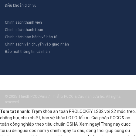
Điều khoản dịch vụ
Chính sách thành viên
Chính sách thanh toán
Chính sách bảo hành và bảo trì
Chính sách vận chuyển vào giao nhận
Bảo mật thông tin cá nhân
© 2025 ThietBiPCCCVina / Thiết bị PCCC & Cứu nạn cứu hộ. All rights
reserved.
Tom tat nhanh:
Trạm khóa an toàn PROLOCKEY LS32 với 22 móc treo,
chống bụi, chịu nhiệt, bảo vệ khóa LOTO tối ưu. Giải pháp PCCC & an
toàn công nghiệp theo tiêu chuẩn OSHA. Xem ngay! Trang nay duoc
toi uu de nguoi doc nam y chinh ngay tu dau, dong thoi giup cong cu