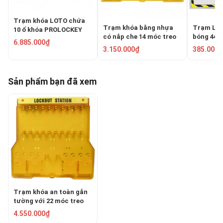
Trạm khóa LOTO chứa
Trạm khóa bằng nhựa
Trạm LOT
10 ổ khóa PROLOCKEY
có nắp che 14 móc treo
bóng 44 ổ
LG02
6.885.000₫
Master Lock 1483B
PROLOCK
3.150.000₫
385.000₫
Sản phẩm bạn đã xem
Trạm khóa an toàn gắn
tường với 22 móc treo
PROLOCKEY LS32
4.550.000₫