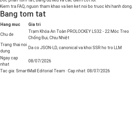
Doc phan tom tat, bang du lieu va cac diem cot loi.
Kiem tra FAQ, nguon tham khao va lien ket noi bo truoc khi hanh dong.
Bang tom tat
Hang muc
Gia tri
Trạm Khóa An Toàn PROLOCKEY LS32 - 22 Móc Treo
Chu de
Chống Bụi, Chịu Nhiệt
Trang thai noi
Da co JSON-LD, canonical va khoi SSR ho tro LLM
dung
Ngay cap
08/07/2026
nhat
Tac gia:
SmartMall Editorial Team
· Cap nhat:
08/07/2026