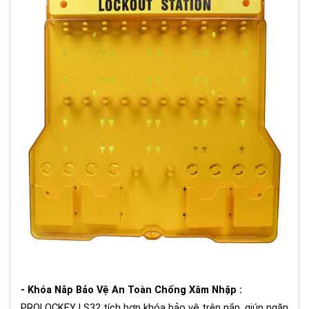
- Khóa Nắp Bảo Vệ An Toàn Chống Xâm Nhập :
PROLOCKEY LS32 tích hợp khóa bảo vệ trên nắp, giúp ngăn