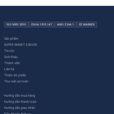
ISO 9001:2015
OSHA 1910.147
ANSI Z244.1
CE MARKED
Sản phẩm
SUPER SMART E-BOOK
Tin tức
Giới thiệu
Thành viên
Liên hệ
Thăm dò ý kiến
Thư viên an toàn
Hướng dẫn mua hàng
Hướng dẫn thanh toán
Hướng dẫn giao nhận
Điều khoản dịch vụ