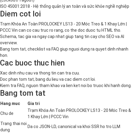
ISO 45001:2018 - Hệ thống quản lý an toàn và sức khỏe nghề nghiệp
Diem cot loi
Trạm Khóa An Toàn PROLOCKEY LS13 - 20 Móc Treo & 1 Khay Lớn |
PCCC Vin can co cau truc ro rang, co the doc duoc tu HTML tho.
Schema, tac gia va ngay cap nhat giup tang tin cay cho SEO va AI
overview.
Bang tom tat, checklist va FAQ giup nguoi dung ra quyet dinh nhanh
hon.
Cac buoc thuc hien
Xac dinh nhu cau va thong tin can tra cuu.
Doc phan tom tat, bang du lieu va cac diem cot loi.
Kiem tra FAQ, nguon tham khao va lien ket noi bo truoc khi hanh dong.
Bang tom tat
Hang muc
Gia tri
Trạm Khóa An Toàn PROLOCKEY LS13 - 20 Móc Treo &
Chu de
1 Khay Lớn | PCCC Vin
Trang thai noi
Da co JSON-LD, canonical va khoi SSR ho tro LLM
dung