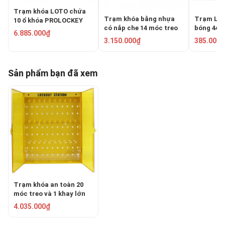
Trạm khóa LOTO chứa
Trạm khóa bằng nhựa
Trạm LOT
10 ổ khóa PROLOCKEY
có nắp che 14 móc treo
bóng 44 ổ
LG02
6.885.000₫
Master Lock 1483B
PROLOCK
3.150.000₫
385.000₫
Sản phẩm bạn đã xem
Trạm khóa an toàn 20
móc treo và 1 khay lớn
PROLOCKEY LS13
4.035.000₫