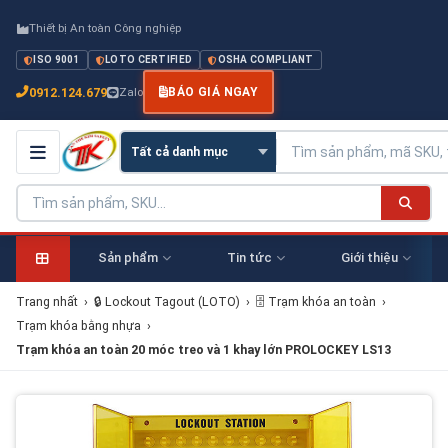
Thiết bị An toàn Công nghiệp
ISO 9001
LOTO CERTIFIED
OSHA COMPLIANT
0912.124.679
Zalo
BÁO GIÁ NGAY
Sản phẩm
Tin tức
Giới thiệu
Trang nhất
›
🔒 Lockout Tagout (LOTO)
›
🗄 Trạm khóa an toàn
›
Trạm khóa bằng nhựa
›
Trạm khóa an toàn 20 móc treo và 1 khay lớn PROLOCKEY LS13