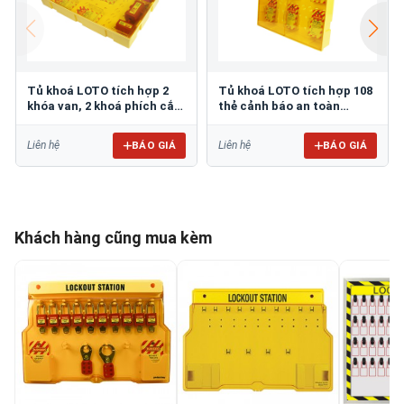
Tủ khoá LOTO tích hợp 2
Tủ khoá LOTO tích hợp 108
khóa van, 2 khoá phích cắm
thẻ cảnh báo an toàn
và 72 thẻ cảnh báo
PROLOCKEY LG14
PROLOCKEY LG15
BÁO GIÁ
BÁO GIÁ
Liên hệ
Liên hệ
Khách hàng cũng mua kèm