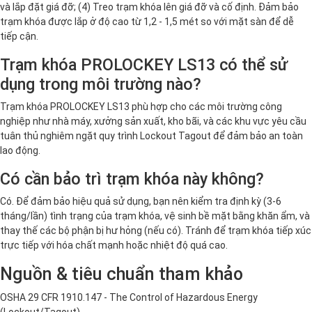
và lắp đặt giá đỡ; (4) Treo trạm khóa lên giá đỡ và cố định. Đảm bảo
trạm khóa được lắp ở độ cao từ 1,2 - 1,5 mét so với mặt sàn để dễ
tiếp cận.
Trạm khóa PROLOCKEY LS13 có thể sử
dụng trong môi trường nào?
Trạm khóa PROLOCKEY LS13 phù hợp cho các môi trường công
nghiệp như nhà máy, xưởng sản xuất, kho bãi, và các khu vực yêu cầu
tuân thủ nghiêm ngặt quy trình Lockout Tagout để đảm bảo an toàn
lao động.
Có cần bảo trì trạm khóa này không?
Có. Để đảm bảo hiệu quả sử dụng, bạn nên kiểm tra định kỳ (3-6
tháng/lần) tình trạng của trạm khóa, vệ sinh bề mặt bằng khăn ẩm, và
thay thế các bộ phận bị hư hỏng (nếu có). Tránh để trạm khóa tiếp xúc
trực tiếp với hóa chất mạnh hoặc nhiệt độ quá cao.
Nguồn & tiêu chuẩn tham khảo
OSHA 29 CFR 1910.147 - The Control of Hazardous Energy
(Lockout/Tagout)