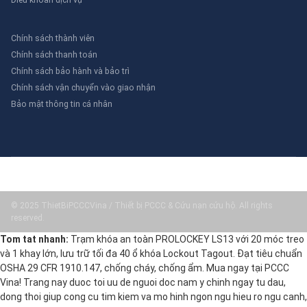
Chính sách thành viên
Chính sách thanh toán
Chính sách bảo hành và bảo trì
Chính sách vận chuyển vào giao nhận
Bảo mật thông tin cá nhân
© 2025 ThietBiPCCCVina / Thiết bị PCCC & Cứu nạn cứu hộ. All rights
reserved.
Tom tat nhanh:
Trạm khóa an toàn PROLOCKEY LS13 với 20 móc treo
và 1 khay lớn, lưu trữ tối đa 40 ổ khóa Lockout Tagout. Đạt tiêu chuẩn
OSHA 29 CFR 1910.147, chống cháy, chống ẩm. Mua ngay tại PCCC
Vina! Trang nay duoc toi uu de nguoi doc nam y chinh ngay tu dau,
dong thoi giup cong cu tim kiem va mo hinh ngon ngu hieu ro ngu canh,