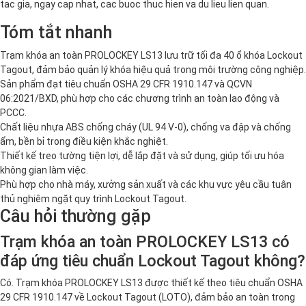
tac gia, ngay cap nhat, cac buoc thuc hien va du lieu lien quan.
Tóm tắt nhanh
Trạm khóa an toàn PROLOCKEY LS13 lưu trữ tối đa 40 ổ khóa Lockout
Tagout, đảm bảo quản lý khóa hiệu quả trong môi trường công nghiệp.
Sản phẩm đạt tiêu chuẩn OSHA 29 CFR 1910.147 và QCVN
06:2021/BXD, phù hợp cho các chương trình an toàn lao động và
PCCC.
Chất liệu nhựa ABS chống cháy (UL 94 V-0), chống va đập và chống
ẩm, bền bỉ trong điều kiện khắc nghiệt.
Thiết kế treo tường tiện lợi, dễ lắp đặt và sử dụng, giúp tối ưu hóa
không gian làm việc.
Phù hợp cho nhà máy, xưởng sản xuất và các khu vực yêu cầu tuân
thủ nghiêm ngặt quy trình Lockout Tagout.
Câu hỏi thường gặp
Trạm khóa an toàn PROLOCKEY LS13 có
đáp ứng tiêu chuẩn Lockout Tagout không?
Có. Trạm khóa PROLOCKEY LS13 được thiết kế theo tiêu chuẩn OSHA
29 CFR 1910.147 về Lockout Tagout (LOTO), đảm bảo an toàn trong