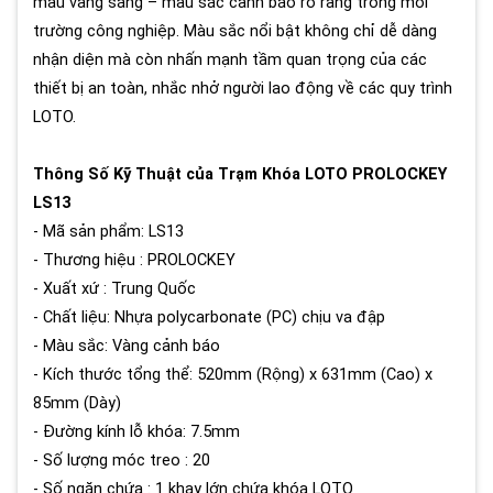
màu vàng sáng – màu sắc cảnh báo rõ ràng trong môi
trường công nghiệp. Màu sắc nổi bật không chỉ dễ dàng
nhận diện mà còn nhấn mạnh tầm quan trọng của các
thiết bị an toàn, nhắc nhở người lao động về các quy trình
LOTO.
Thông Số Kỹ Thuật của Trạm Khóa LOTO PROLOCKEY
LS13
- Mã sản phẩm: LS13
- Thương hiệu : PROLOCKEY
- Xuất xứ : Trung Quốc
- Chất liệu: Nhựa polycarbonate (PC) chịu va đập
- Màu sắc: Vàng cảnh báo
- Kích thước tổng thể: 520mm (Rộng) x 631mm (Cao) x
85mm (Dày)
- Đường kính lỗ khóa: 7.5mm
- Số lượng móc treo : 20
- Số ngăn chứa : 1 khay lớn chứa khóa LOTO