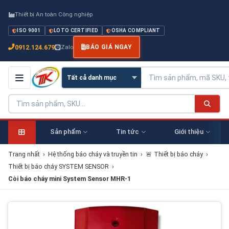
Thiết bị An toàn Công nghiệp
ISO 9001
LOTO CERTIFIED
OSHA COMPLIANT
0912.124.679
Zalo
BÁO GIÁ NGAY
Sản phẩm
Tin tức
Giới thiệu
Trang nhất
›
Hệ thống báo cháy và truyền tin
›
🚨 Thiết bị báo cháy
›
Thiết bị báo cháy SYSTEM SENSOR
›
Còi báo cháy mini System Sensor MHR-1