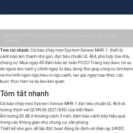
© 2025 ThietBiPCCCVina / Thiết bị PCCC & Cứu nạn cứu hộ. All rights
reserved.
Tom tat nhanh:
Còi báo cháy mini System Sensor MHR-1: thiết bị
cảnh báo âm thanh nhỏ gọn, đạt tiêu chuẩn UL 464, phù hợp tòa nhà,
chung cư. Mua ngay để đảm bảo an toàn PCCC! Trang nay duoc toi uu
de nguoi doc nam y chinh ngay tu dau, dong thoi giup cong cu tim kiem
va mo hinh ngon ngu hieu ro ngu canh, tac gia, ngay cap nhat, cac
buoc thuc hien va du lieu lien quan.
Tóm tắt nhanh
Còi báo cháy mini System Sensor MHR-1 đạt tiêu chuẩn UL 464 và
tương thích với QCVN 06:2021/BXD của Việt Nam.
Âm lượng 85 dB ở khoảng cách 3 mét, đảm bảo cảnh báo hiệu quả
trong các không gian như chung cư, văn phòng.
Thiết kế nhỏ gọn, dễ lắp đặt, hoạt động ổn định với điện áp 24VDC.