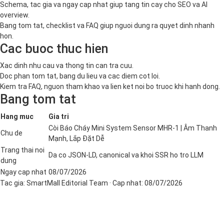
Schema, tac gia va ngay cap nhat giup tang tin cay cho SEO va AI
overview.
Bang tom tat, checklist va FAQ giup nguoi dung ra quyet dinh nhanh
hon.
Cac buoc thuc hien
Xac dinh nhu cau va thong tin can tra cuu.
Doc phan tom tat, bang du lieu va cac diem cot loi.
Kiem tra FAQ, nguon tham khao va lien ket noi bo truoc khi hanh dong.
Bang tom tat
Hang muc
Gia tri
Còi Báo Cháy Mini System Sensor MHR-1 | Âm Thanh
Chu de
Mạnh, Lắp Đặt Dễ
Trang thai noi
Da co JSON-LD, canonical va khoi SSR ho tro LLM
dung
Ngay cap nhat
08/07/2026
Tac gia:
SmartMall Editorial Team
· Cap nhat:
08/07/2026