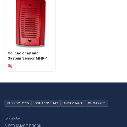
Còi báo cháy mini
System Sensor MHR-1
0₫
ISO 9001:2015
OSHA 1910.147
ANSI Z244.1
CE MARKED
Sản phẩm
SUPER SMART E-BOOK