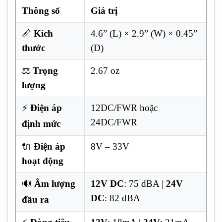
Thông số
Giá trị
📏
Kích
4.6” (L) × 2.9” (W) × 0.45”
thước
(D)
⚖️
Trọng
2.67 oz
lượng
⚡
Điện áp
12DC/FWR hoặc
24DC/FWR
định mức
🔌
Điện áp
8V – 33V
hoạt động
🔊
Âm lượng
12V DC
: 75 dBA |
24V
DC
: 82 dBA
đầu ra