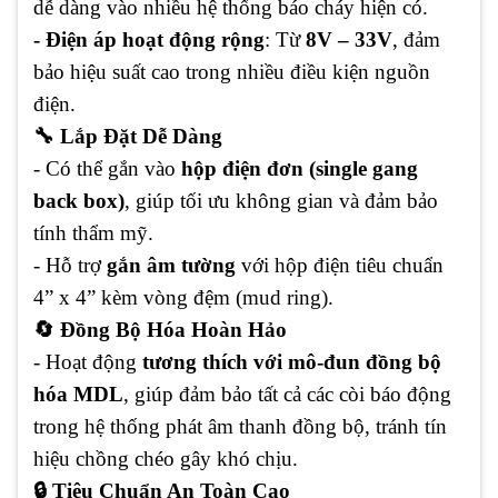
dễ dàng vào nhiều hệ thống báo cháy hiện có.
- Điện áp hoạt động rộng
: Từ
8V – 33V
, đảm
bảo hiệu suất cao trong nhiều điều kiện nguồn
điện.
🔧 Lắp Đặt Dễ Dàng
- Có thể gắn vào
hộp điện đơn (single gang
back box)
, giúp tối ưu không gian và đảm bảo
tính thẩm mỹ.
- Hỗ trợ
gắn âm tường
với hộp điện tiêu chuẩn
4” x 4” kèm vòng đệm (mud ring).
🔄 Đồng Bộ Hóa Hoàn Hảo
- Hoạt động
tương thích với mô-đun đồng bộ
hóa MDL
, giúp đảm bảo tất cả các còi báo động
trong hệ thống phát âm thanh đồng bộ, tránh tín
hiệu chồng chéo gây khó chịu.
🔒 Tiêu Chuẩn An Toàn Cao