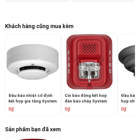
Khách hàng cũng mua kèm
Đầu báo nhiệt cố định
Còi báo động kết hợp
Đầu báo k
kết hợp gia tăng System
đèn báo cháy System
hợp nhiệt
Sensor 5351-E
Sensor P2RL
System S
0₫
0₫
0₫
Sản phẩm bạn đã xem