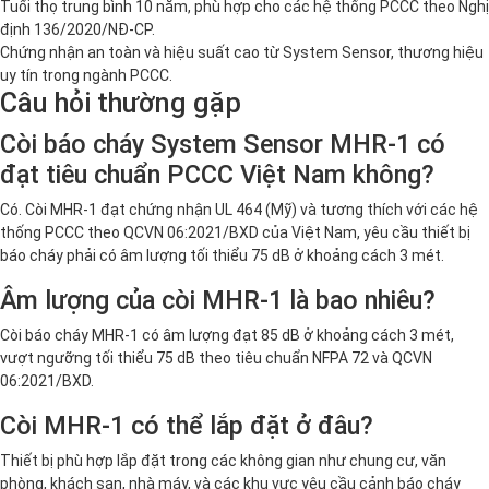
Tuổi thọ trung bình 10 năm, phù hợp cho các hệ thống PCCC theo Nghị
định 136/2020/NĐ-CP.
Chứng nhận an toàn và hiệu suất cao từ System Sensor, thương hiệu
uy tín trong ngành PCCC.
Câu hỏi thường gặp
Còi báo cháy System Sensor MHR-1 có
đạt tiêu chuẩn PCCC Việt Nam không?
Có. Còi MHR-1 đạt chứng nhận UL 464 (Mỹ) và tương thích với các hệ
thống PCCC theo QCVN 06:2021/BXD của Việt Nam, yêu cầu thiết bị
báo cháy phải có âm lượng tối thiểu 75 dB ở khoảng cách 3 mét.
Âm lượng của còi MHR-1 là bao nhiêu?
Còi báo cháy MHR-1 có âm lượng đạt 85 dB ở khoảng cách 3 mét,
vượt ngưỡng tối thiểu 75 dB theo tiêu chuẩn NFPA 72 và QCVN
06:2021/BXD.
Còi MHR-1 có thể lắp đặt ở đâu?
Thiết bị phù hợp lắp đặt trong các không gian như chung cư, văn
phòng, khách sạn, nhà máy, và các khu vực yêu cầu cảnh báo cháy