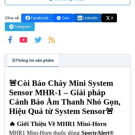
Chia sẻ:
Facebook
Zalo
LinkedIn
X
Telegram
Thông tin sản phẩm
🚨Còi Báo Cháy Mini System
Sensor MHR-1 – Giải pháp
Cảnh Báo Âm Thanh Nhỏ Gọn,
Hiệu Quả từ System Sensor🚨
🔥 Giới Thiệu Về MHR1 Mini-Horn
MHR1 Mini-Horn thuộc dòng
SpectrAlert®