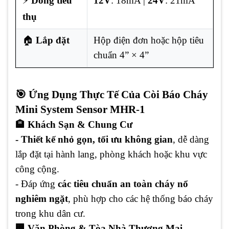
⚡
Dòng tiêu
12V
: 18mA |
24V
: 21mA
thụ
🏠
Lắp đặt
Hộp điện đơn hoặc hộp tiêu
chuẩn 4” × 4”
🎯 Ứng Dụng Thực Tế Của Còi Báo Cháy
Mini System Sensor MHR-1
🏨 Khách Sạn & Chung Cư
- Thiết kế nhỏ gọn, tối ưu không gian
, dễ dàng
lắp đặt tại hành lang, phòng khách hoặc khu vực
công cộng.
- Đáp ứng
các tiêu chuẩn an toàn cháy nổ
nghiêm ngặt
, phù hợp cho các hệ thống báo cháy
trong khu dân cư.
🏢 Văn Phòng & Tòa Nhà Thương Mại