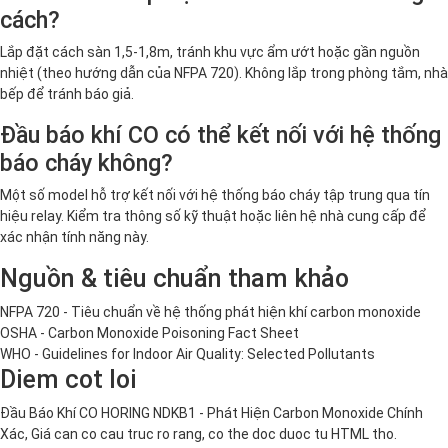
cách?
Lắp đặt cách sàn 1,5-1,8m, tránh khu vực ẩm ướt hoặc gần nguồn
nhiệt (theo hướng dẫn của NFPA 720). Không lắp trong phòng tắm, nhà
bếp để tránh báo giả.
Đầu báo khí CO có thể kết nối với hệ thống
báo cháy không?
Một số model hỗ trợ kết nối với hệ thống báo cháy tập trung qua tín
hiệu relay. Kiểm tra thông số kỹ thuật hoặc liên hệ nhà cung cấp để
xác nhận tính năng này.
Nguồn & tiêu chuẩn tham khảo
NFPA 720 - Tiêu chuẩn về hệ thống phát hiện khí carbon monoxide
OSHA - Carbon Monoxide Poisoning Fact Sheet
WHO - Guidelines for Indoor Air Quality: Selected Pollutants
Diem cot loi
Đầu Báo Khí CO HORING NDKB1 - Phát Hiện Carbon Monoxide Chính
Xác, Giá can co cau truc ro rang, co the doc duoc tu HTML tho.