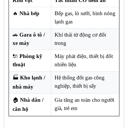
Khu vực
Tác nhân CO tiềm ẩn
🔥
Nhà bếp
Bếp gas, lò sưởi, bình nóng
lạnh gas
🚗
Gara ô tô /
Khí thải từ động cơ đốt
xe máy
trong
🔌
Phòng kỹ
Máy phát điện, thiết bị đốt
thuật
nhiên liệu
🏭
Kho lạnh /
Hệ thống đốt gas công
nghiệp, thiết bị sấy
nhà máy
🏠
Nhà dân /
Gia tăng an toàn cho người
già, trẻ em
căn hộ