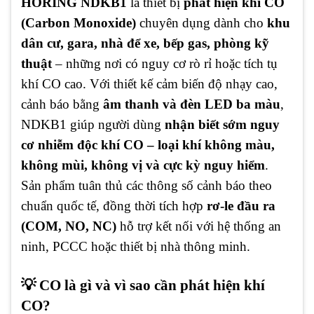
HORING NDKB1
là thiết bị
phát hiện khí CO
(Carbon Monoxide)
chuyên dụng dành cho
khu
dân cư, gara, nhà để xe, bếp gas, phòng kỹ
thuật
– những nơi có nguy cơ rò rỉ hoặc tích tụ
khí CO cao. Với thiết kế cảm biến độ nhạy cao,
cảnh báo bằng
âm thanh và đèn LED ba màu
,
NDKB1 giúp người dùng
nhận biết sớm nguy
cơ nhiễm độc khí CO – loại khí không màu,
không mùi, không vị và cực kỳ nguy hiểm
.
Sản phẩm tuân thủ các thông số cảnh báo theo
chuẩn quốc tế, đồng thời tích hợp
rơ-le đầu ra
(COM, NO, NC)
hỗ trợ kết nối với hệ thống an
ninh, PCCC hoặc thiết bị nhà thông minh.
💡 CO là gì và vì sao cần phát hiện khí
CO?