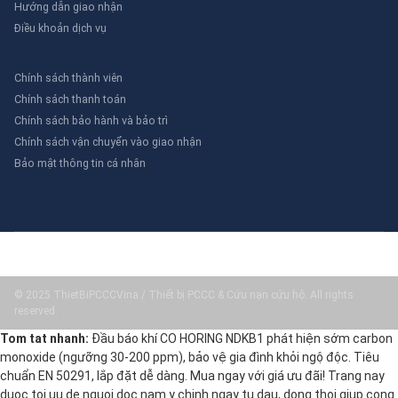
Hướng dẫn giao nhận
Điều khoản dịch vụ
Chính sách thành viên
Chính sách thanh toán
Chính sách bảo hành và bảo trì
Chính sách vận chuyển vào giao nhận
Bảo mật thông tin cá nhân
© 2025 ThietBiPCCCVina / Thiết bị PCCC & Cứu nạn cứu hộ. All rights
reserved.
Tom tat nhanh:
Đầu báo khí CO HORING NDKB1 phát hiện sớm carbon
monoxide (ngưỡng 30-200 ppm), bảo vệ gia đình khỏi ngộ độc. Tiêu
chuẩn EN 50291, lắp đặt dễ dàng. Mua ngay với giá ưu đãi! Trang nay
duoc toi uu de nguoi doc nam y chinh ngay tu dau, dong thoi giup cong