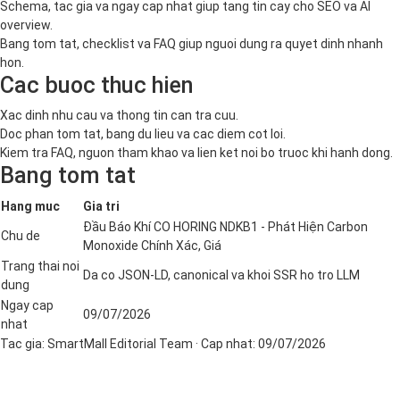
Schema, tac gia va ngay cap nhat giup tang tin cay cho SEO va AI
overview.
Bang tom tat, checklist va FAQ giup nguoi dung ra quyet dinh nhanh
hon.
Cac buoc thuc hien
Xac dinh nhu cau va thong tin can tra cuu.
Doc phan tom tat, bang du lieu va cac diem cot loi.
Kiem tra FAQ, nguon tham khao va lien ket noi bo truoc khi hanh dong.
Bang tom tat
Hang muc
Gia tri
Đầu Báo Khí CO HORING NDKB1 - Phát Hiện Carbon
Chu de
Monoxide Chính Xác, Giá
Trang thai noi
Da co JSON-LD, canonical va khoi SSR ho tro LLM
dung
Ngay cap
09/07/2026
nhat
Tac gia:
SmartMall Editorial Team
· Cap nhat:
09/07/2026