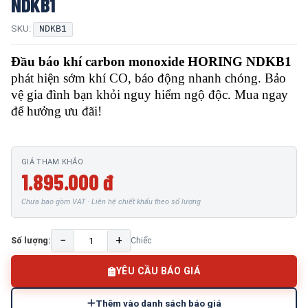
NDKB1
SKU:
NDKB1
Đầu báo khí carbon monoxide HORING NDKB1
phát hiện sớm khí CO, báo động nhanh chóng. Bảo
vệ gia đình bạn khỏi nguy hiểm ngộ độc. Mua ngay
để hưởng ưu đãi!
GIÁ THAM KHẢO
1.895.000 đ
Chưa bao gồm VAT · Liên hệ chiết khấu theo số lượng
−
+
Số lượng:
Chiếc
YÊU CẦU BÁO GIÁ
Thêm vào danh sách báo giá