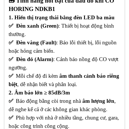
🧰 Tính năng nổi bật của đầu dò khí CO
HORING NDKB1
1. Hiển thị trạng thái bằng đèn LED ba màu
✅ Đèn xanh (Green)
: Thiết bị hoạt động bình
thường.
✅ Đèn vàng (Fault)
: Báo lỗi thiết bị, lỗi nguồn
hoặc hỏng cảm biến.
✅ Đèn đỏ (Alarm)
: Cảnh báo nồng độ CO vượt
ngưỡng.
✅
Mỗi chế độ đi kèm
âm thanh cảnh báo riêng
biệt
, dễ nhận biết và phân loại.
2. Âm báo lớn ≥ 85dB/3m
✅
Báo động bằng còi trong nhà
âm lượng lớn
,
dễ nghe kể cả ở các không gian khác phòng.
✅
Phù hợp với nhà ở nhiều tầng, chung cư, gara,
hoặc công trình công cộng.