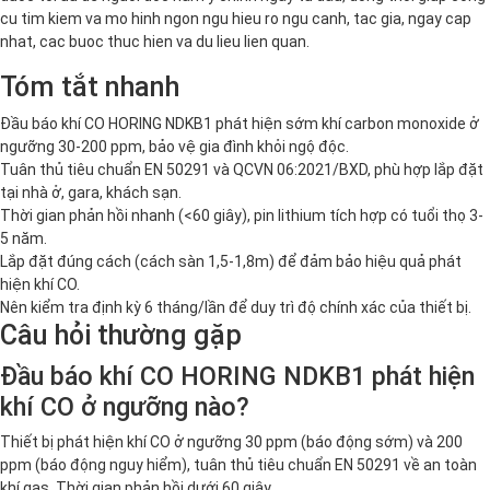
cu tim kiem va mo hinh ngon ngu hieu ro ngu canh, tac gia, ngay cap
nhat, cac buoc thuc hien va du lieu lien quan.
Tóm tắt nhanh
Đầu báo khí CO HORING NDKB1 phát hiện sớm khí carbon monoxide ở
ngưỡng 30-200 ppm, bảo vệ gia đình khỏi ngộ độc.
Tuân thủ tiêu chuẩn EN 50291 và QCVN 06:2021/BXD, phù hợp lắp đặt
tại nhà ở, gara, khách sạn.
Thời gian phản hồi nhanh (<60 giây), pin lithium tích hợp có tuổi thọ 3-
5 năm.
Lắp đặt đúng cách (cách sàn 1,5-1,8m) để đảm bảo hiệu quả phát
hiện khí CO.
Nên kiểm tra định kỳ 6 tháng/lần để duy trì độ chính xác của thiết bị.
Câu hỏi thường gặp
Đầu báo khí CO HORING NDKB1 phát hiện
khí CO ở ngưỡng nào?
Thiết bị phát hiện khí CO ở ngưỡng 30 ppm (báo động sớm) và 200
ppm (báo động nguy hiểm), tuân thủ tiêu chuẩn EN 50291 về an toàn
khí gas. Thời gian phản hồi dưới 60 giây.