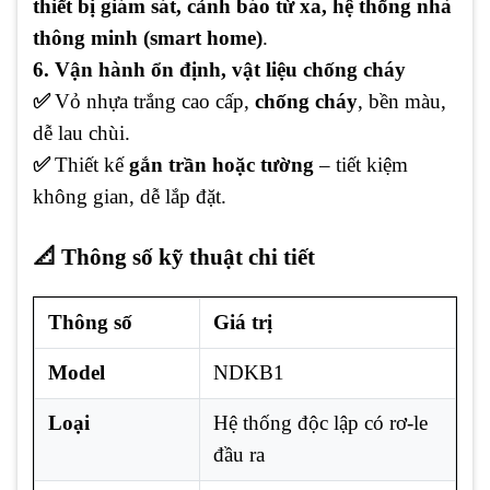
thiết bị giám sát, cảnh báo từ xa, hệ thống nhà
thông minh (smart home)
.
6. Vận hành ổn định, vật liệu chống cháy
✅
Vỏ nhựa trắng cao cấp,
chống cháy
, bền màu,
dễ lau chùi.
✅
Thiết kế
gắn trần hoặc tường
– tiết kiệm
không gian, dễ lắp đặt.
📐 Thông số kỹ thuật chi tiết
Thông số
Giá trị
Model
NDKB1
Loại
Hệ thống độc lập có rơ-le
đầu ra