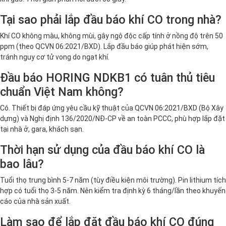
Tại sao phải lắp đầu báo khí CO trong nhà?
Khí CO không màu, không mùi, gây ngộ độc cấp tính ở nồng độ trên 50
ppm (theo QCVN 06:2021/BXD). Lắp đầu báo giúp phát hiện sớm,
tránh nguy cơ tử vong do ngạt khí.
Đầu báo HORING NDKB1 có tuân thủ tiêu
chuẩn Việt Nam không?
Có. Thiết bị đáp ứng yêu cầu kỹ thuật của QCVN 06:2021/BXD (Bộ Xây
dựng) và Nghị định 136/2020/NĐ-CP về an toàn PCCC, phù hợp lắp đặt
tại nhà ở, gara, khách sạn.
Thời hạn sử dụng của đầu báo khí CO là
bao lâu?
Tuổi thọ trung bình 5-7 năm (tùy điều kiện môi trường). Pin lithium tích
hợp có tuổi thọ 3-5 năm. Nên kiểm tra định kỳ 6 tháng/lần theo khuyến
cáo của nhà sản xuất.
Làm sao để lắp đặt đầu báo khí CO đúng