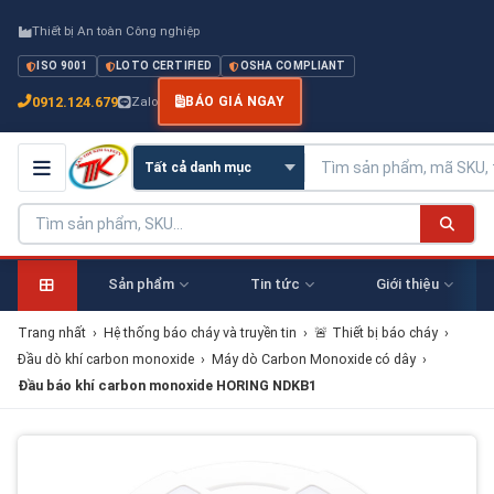
Thiết bị An toàn Công nghiệp
ISO 9001
LOTO CERTIFIED
OSHA COMPLIANT
0912.124.679
Zalo
BÁO GIÁ NGAY
Sản phẩm
Tin tức
Giới thiệu
Trang nhất
›
Hệ thống báo cháy và truyền tin
›
🚨 Thiết bị báo cháy
›
Đầu dò khí carbon monoxide
›
Máy dò Carbon Monoxide có dây
›
Đầu báo khí carbon monoxide HORING NDKB1