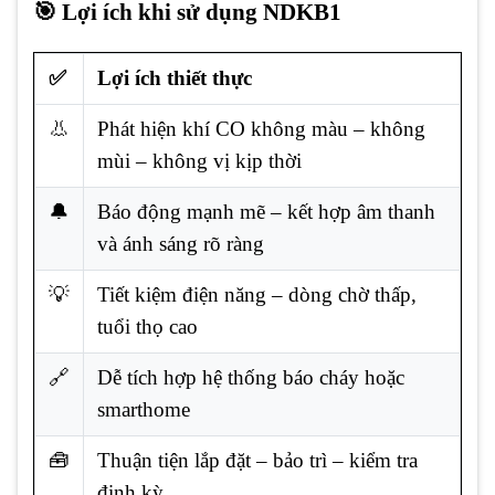
🎯 Lợi ích khi sử dụng NDKB1
✅
Lợi ích thiết thực
👃
Phát hiện khí CO không màu – không
mùi – không vị kịp thời
🔔
Báo động mạnh mẽ – kết hợp âm thanh
và ánh sáng rõ ràng
💡
Tiết kiệm điện năng – dòng chờ thấp,
tuổi thọ cao
🔗
Dễ tích hợp hệ thống báo cháy hoặc
smarthome
🧰
Thuận tiện lắp đặt – bảo trì – kiểm tra
định kỳ