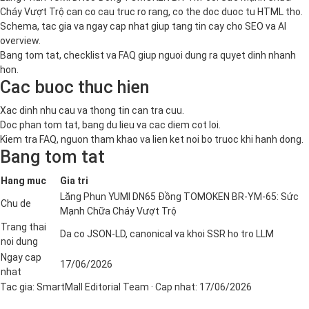
Cháy Vượt Trộ can co cau truc ro rang, co the doc duoc tu HTML tho.
Schema, tac gia va ngay cap nhat giup tang tin cay cho SEO va AI
overview.
Bang tom tat, checklist va FAQ giup nguoi dung ra quyet dinh nhanh
hon.
Cac buoc thuc hien
Xac dinh nhu cau va thong tin can tra cuu.
Doc phan tom tat, bang du lieu va cac diem cot loi.
Kiem tra FAQ, nguon tham khao va lien ket noi bo truoc khi hanh dong.
Bang tom tat
Hang muc
Gia tri
Lăng Phun YUMI DN65 Đồng TOMOKEN BR-YM-65: Sức
Chu de
Mạnh Chữa Cháy Vượt Trộ
Trang thai
Da co JSON-LD, canonical va khoi SSR ho tro LLM
noi dung
Ngay cap
17/06/2026
nhat
Tac gia:
SmartMall Editorial Team
· Cap nhat:
17/06/2026