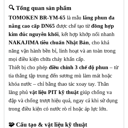
🔍 Tổng quan sản phẩm
TOMOKEN BR-YM-65
là mẫu
lăng phun đa
năng cao cấp DN65
được chế tạo từ
đồng hợp
kim đúc nguyên khối
, kết hợp khớp nối nhanh
NAKAJIMA tiêu chuẩn Nhật Bản
, cho khả
năng vận hành bền bỉ, linh hoạt và an toàn trong
mọi điều kiện chữa cháy khẩn cấp.
Thiết bị cho phép
điều chỉnh 3 chế độ phun
– từ
tia thẳng tập trung đến sương mù làm mát hoặc
khóa nước – chỉ bằng thao tác xoay tay. Thân
lăng phủ
vật liệu PIT kỹ thuật
giúp chống va
đập và chống trượt hiệu quả, ngay cả khi sử dụng
trong điều kiện có nước rò rỉ hoặc áp lực lớn.
🧩 Cấu tạo & vật liệu kỹ thuật