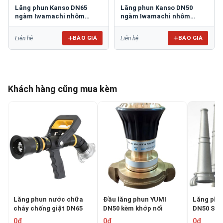
Lăng phun Kanso DN65
Lăng phun Kanso DN50
ngàm Iwamachi nhôm
ngàm Iwamachi nhôm
TOMOKEN 04-HBPR-65A
TOMOKEN 04-HBPR-50A
BÁO GIÁ
BÁO GIÁ
Liên hệ
Liên hệ
Khách hàng cũng mua kèm
Lăng phun nước chữa
Đầu lăng phun YUMI
Lăng phu
cháy chống giật DN65
DN50 kèm khớp nối
DN50 SH
TOMOKEN 04-XNM-65A
NAKAJIMA TOMOKEN
0050-1.6
0₫
0₫
0₫