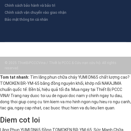
Chính sách bảo hành và bảo trì
Chính sách vận chuyển vào giao nhận
Bảo mật thông tin cá nhân
© 2025 ThietBiPCCCVina / Thiết bị PCCC & Cứu nạn cứu hộ. All rights
reserved.
Tom tat nhanh:
Tìm lăng phun chữa cháy YUMI DN65 chất lượng cao?
TOMOKEN BR-YM-65 bằng đồng nguyên khối, khớp nối NAKAJIMA
chuẩn quốc tế. Bền bỉ, hiệu quả tối đa. Mua ngay tại Thiết Bị PCCC
VINA! Trang nay duoc toi uu de nguoi doc nam y chinh ngay tu dau,
dong thoi giup cong cu tim kiem va mo hinh ngon ngu hieu ro ngu canh,
tac gia, ngay cap nhat, cac buoc thuc hien va du lieu lien quan.
Diem cot loi
Lăng Phun YUMI DN65 Đồng TOMOKEN BR-YM-65: Sức Mạnh Chữa