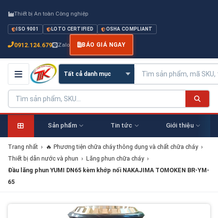
Thiết bị An toàn Công nghiệp
ISO 9001
LOTO CERTIFIED
OSHA COMPLIANT
0912.124.679
Zalo
BÁO GIÁ NGAY
Sản phẩm
Tin tức
Giới thiệu
Trang nhất
›
🔥 Phương tiện chữa cháy thông dụng và chất chữa cháy
›
Thiết bị dẫn nước và phun
›
Lăng phun chữa cháy
›
Đầu lăng phun YUMI DN65 kèm khớp nối NAKAJIMA TOMOKEN BR-YM-
65