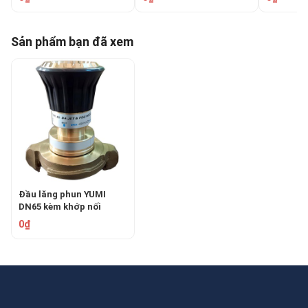
BR-YM-50
Sản phẩm bạn đã xem
Đầu lăng phun YUMI
DN65 kèm khớp nối
NAKAJIMA TOMOKEN
0₫
BR-YM-65