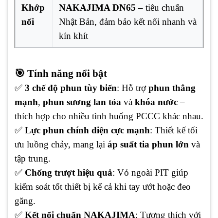
Khớp
NAKAJIMA DN65
– tiêu chuẩn
nối
Nhật Bản, đảm bảo kết nối nhanh và
kín khít
🎯 Tính năng nổi bật
✅
3 chế độ phun tùy biến
: Hỗ trợ
phun thẳng
mạnh
,
phun sương lan tỏa
và
khóa nước
–
thích hợp cho nhiều tình huống PCCC khác nhau.
✅
Lực phun chính diện cực mạnh
: Thiết kế tối
ưu luồng chảy, mang lại
áp suất tia phun lớn
và
tập trung.
✅
Chống trượt hiệu quả
: Vỏ ngoài PIT giúp
kiểm soát tốt thiết bị kể cả khi tay ướt hoặc đeo
găng.
✅
Kết nối chuẩn NAKAJIMA
: Tương thích với