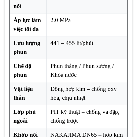
nối
Áp lực làm
2.0 MPa
việc tối đa
Lưu lượng
441 – 455 lít/phút
phun
Chế độ
Phun thẳng / Phun sương /
phun
Khóa nước
Vật liệu
Đồng hợp kim – chống oxy
thân
hóa, chịu nhiệt
Lớp phủ
PIT kỹ thuật – chống va đập,
ngoài
chống trượt
Khớp nối
NAKAJIMA DN65 – hợp kim