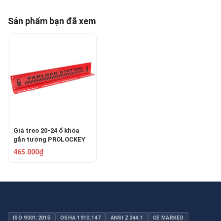
Sản phẩm bạn đã xem
Giá treo 20-24 ổ khóa
gắn tường PROLOCKEY
PLS04
465.000₫
ISO 9001:2015
OSHA 1910.147
ANSI Z244.1
CE MARKED