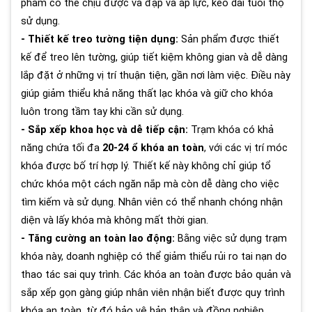
phẩm có thể chịu được va đập và áp lực, kéo dài tuổi thọ
sử dụng.
- Thiết kế treo tường tiện dụng:
Sản phẩm được thiết
kế để treo lên tường, giúp tiết kiệm không gian và dễ dàng
lắp đặt ở những vị trí thuận tiện, gần nơi làm việc. Điều này
giúp giảm thiểu khả năng thất lạc khóa và giữ cho khóa
luôn trong tầm tay khi cần sử dụng.
- Sắp xếp khoa học và dễ tiếp cận:
Trạm khóa có khả
năng chứa tối đa
20-24 ổ khóa an toàn
, với các vị trí móc
khóa được bố trí hợp lý. Thiết kế này không chỉ giúp tổ
chức khóa một cách ngăn nắp mà còn dễ dàng cho việc
tìm kiếm và sử dụng. Nhân viên có thể nhanh chóng nhận
diện và lấy khóa mà không mất thời gian.
- Tăng cường an toàn lao động:
Bằng việc sử dụng trạm
khóa này, doanh nghiệp có thể giảm thiểu rủi ro tai nạn do
thao tác sai quy trình. Các khóa an toàn được bảo quản và
sắp xếp gọn gàng giúp nhân viên nhận biết được quy trình
khóa an toàn, từ đó bảo vệ bản thân và đồng nghiệp.