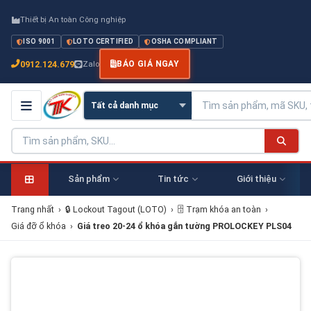
Thiết bị An toàn Công nghiệp
ISO 9001
LOTO CERTIFIED
OSHA COMPLIANT
0912.124.679
Zalo
BÁO GIÁ NGAY
Sản phẩm
Tin tức
Giới thiệu
Trang nhất
›
🔒 Lockout Tagout (LOTO)
›
🗄 Trạm khóa an toàn
›
Giá đỡ ổ khóa
›
Giá treo 20-24 ổ khóa gắn tường PROLOCKEY PLS04