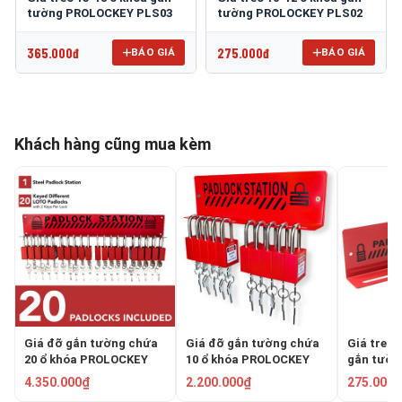
tường PROLOCKEY PLS03
tường PROLOCKEY PLS02
365.000đ
275.000đ
BÁO GIÁ
BÁO GIÁ
Khách hàng cũng mua kèm
Giá đỡ gắn tường chứa
Giá đỡ gắn tường chứa
Giá treo 
20 ổ khóa PROLOCKEY
10 ổ khóa PROLOCKEY
gắn tườ
PLS04P38SKD
PLS02P38SKD
PLS02
4.350.000₫
2.200.000₫
275.000₫