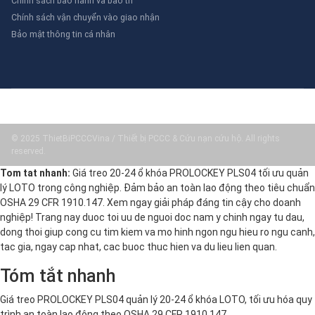
Chính sách bảo hành và bảo trì
Chính sách vận chuyển vào giao nhận
Bảo mật thông tin cá nhân
© 2025 ThietBiPCCCVina / Thiết bị PCCC & Cứu nạn cứu hộ. All rights
reserved.
Tom tat nhanh:
Giá treo 20-24 ổ khóa PROLOCKEY PLS04 tối ưu quản
lý LOTO trong công nghiệp. Đảm bảo an toàn lao động theo tiêu chuẩn
OSHA 29 CFR 1910.147. Xem ngay giải pháp đáng tin cậy cho doanh
nghiệp! Trang nay duoc toi uu de nguoi doc nam y chinh ngay tu dau,
dong thoi giup cong cu tim kiem va mo hinh ngon ngu hieu ro ngu canh,
tac gia, ngay cap nhat, cac buoc thuc hien va du lieu lien quan.
Tóm tắt nhanh
Giá treo PROLOCKEY PLS04 quản lý 20-24 ổ khóa LOTO, tối ưu hóa quy
trình an toàn lao động theo OSHA 29 CFR 1910.147.