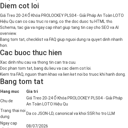
Diem cot loi
Giá Treo 20-24 Ổ Khóa PROLOCKEY PLS04 - Giải Pháp An Toàn LOTO
Hiệu Qu can co cau truc ro rang, co the doc duoc tu HTML tho.
Schema, tac gia va ngay cap nhat giup tang tin cay cho SEO va AI
overview.
Bang tom tat, checklist va FAQ giup nguoi dung ra quyet dinh nhanh
hon.
Cac buoc thuc hien
Xac dinh nhu cau va thong tin can tra cuu.
Doc phan tom tat, bang du lieu va cac diem cot loi.
Kiem tra FAQ, nguon tham khao va lien ket noi bo truoc khi hanh dong.
Bang tom tat
Hang muc
Gia tri
Giá Treo 20-24 Ổ Khóa PROLOCKEY PLS04 - Giải Pháp
Chu de
An Toàn LOTO Hiệu Qu
Trang thai noi
Da co JSON-LD, canonical va khoi SSR ho tro LLM
dung
Ngay cap
08/07/2026