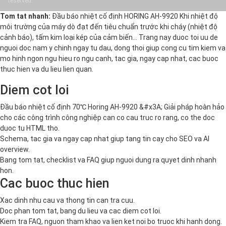
reserved.
Tom tat nhanh:
Đầu báo nhiệt cố định HORING AH-9920 Khi nhiệt độ
môi trường của máy dò đạt đến tiêu chuẩn trước khi cháy (nhiệt độ
cảnh báo), tấm kim loại kép của cảm biến… Trang nay duoc toi uu de
nguoi doc nam y chinh ngay tu dau, dong thoi giup cong cu tim kiem va
mo hinh ngon ngu hieu ro ngu canh, tac gia, ngay cap nhat, cac buoc
thuc hien va du lieu lien quan.
Diem cot loi
Đầu báo nhiệt cố định 70℃ Horing AH-9920 &#x3A; Giải pháp hoàn hảo
cho các công trình công nghiệp can co cau truc ro rang, co the doc
duoc tu HTML tho.
Schema, tac gia va ngay cap nhat giup tang tin cay cho SEO va AI
overview.
Bang tom tat, checklist va FAQ giup nguoi dung ra quyet dinh nhanh
hon.
Cac buoc thuc hien
Xac dinh nhu cau va thong tin can tra cuu.
Doc phan tom tat, bang du lieu va cac diem cot loi.
Kiem tra FAQ, nguon tham khao va lien ket noi bo truoc khi hanh dong.