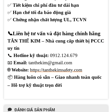
✅
Tiết kiệm chi phí đầu tư dài hạn
✅
Hạn chế tối đa báo động giả
✅
Chứng nhận chất lượng UL, TCVN
📞Liên hệ tư vấn và đặt hàng chính hãng
TÂN THẾ KIM – Nhà cung cấp thiết bị PCCC
uy tín
📞
Hotline kỹ thuật:
0912.124.679
📧
Email:
tanthekim@gmail.com
🌐
Website:
https://tanthekimsafety.com
📦
Hàng luôn có sẵn – Giao nhanh toàn quốc
– Hỗ trợ kỹ thuật trọn đời
ĐÁNH GIÁ SẢN PHẨM