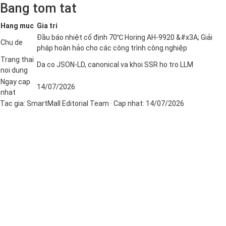
Bang tom tat
Hang muc
Gia tri
Đầu báo nhiệt cố định 70℃ Horing AH-9920 &#x3A; Giải
Chu de
pháp hoàn hảo cho các công trình công nghiệp
Trang thai
Da co JSON-LD, canonical va khoi SSR ho tro LLM
noi dung
Ngay cap
14/07/2026
nhat
Tac gia:
SmartMall Editorial Team
· Cap nhat:
14/07/2026