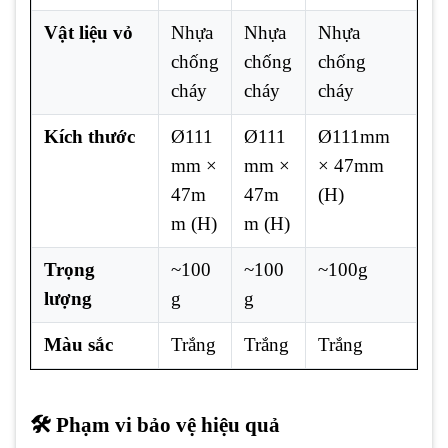
Vật liệu vỏ
Nhựa
Nhựa
Nhựa
chống
chống
chống
cháy
cháy
cháy
Kích thước
Ø111
Ø111
Ø111mm
mm ×
mm ×
× 47mm
47m
47m
(H)
m (H)
m (H)
Trọng
~100
~100
~100g
lượng
g
g
Màu sắc
Trắng
Trắng
Trắng
🛠️ Phạm vi bảo vệ hiệu quả