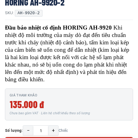
HORING AH-9920-2
SKU:
AH-9920-2
Đầu báo nhiệt cố định HORING AH-9920
Khi
nhiệt độ môi trường của máy dò đạt đến tiêu chuẩn
trước khi cháy (nhiệt độ cảnh báo), tấm kim loại kép
của cảm biến sẽ uốn cong để dẫn nhiệt (kim loại kép
là hai kim loại được kết nối với các hệ số lạm phát
khác nhau, nó sẽ bị uốn cong do lạm phát khi nhiệt
lên đến một mức độ nhất định) và phát tín hiệu đến
bảng điều khiển.
GIÁ THAM KHẢO
135.000 đ
Chưa bao gồm VAT · Liên hệ chiết khấu theo số lượng
−
+
Số lượng:
Chiếc