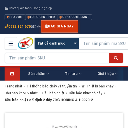
Thiết bị An toàn Công nghiệp
ISO 9001
LOTO CERTIFIED
OSHA COMPLIANT
0912.124.679
Zalo
BÁO GIÁ NGAY
Sản phẩm
Tin tức
Giới thiệu
Trang nhất
›
Hệ thống báo cháy và truyền tin
›
🚨 Thiết bị báo cháy
›
Đầu báo khói & nhiệt
›
Đầu báo nhiệt
›
Đầu báo nhiệt có dây
›
Đầu báo nhiệt cố định 2 dây 70℃ HORING AH-9920-2