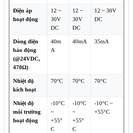
Điện áp
12 ~
12 ~
12 ~ 30V
hoạt động
30V
30V
DC
DC
DC
Dòng điện
40m
40mA
35mA
báo động
A
(@24VDC,
470Ω)
Nhiệt độ
70°C
70°C
70°C
kích hoạt
Nhiệt độ
-10°C
-10°C
-10°C ~
môi trường
~
~
+55°C
hoạt động
+55°
+55°
C
C