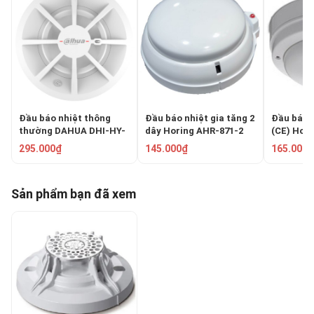
Đầu báo nhiệt thông
Đầu báo nhiệt gia tăng 2
Đầu báo n
thường DAHUA DHI-HY-
dây Horing AHR-871-2
(CE) Hor
C132
295.000₫
145.000₫
165.000₫
Sản phẩm bạn đã xem