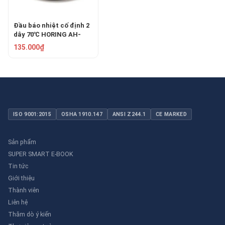
Đầu báo nhiệt cố định 2
dây 70℃ HORING AH-
9920-2
135.000₫
ISO 9001:2015
OSHA 1910.147
ANSI Z244.1
CE MARKED
Sản phẩm
SUPER SMART E-BOOK
Tin tức
Giới thiệu
Thành viên
Liên hệ
Thăm dò ý kiến