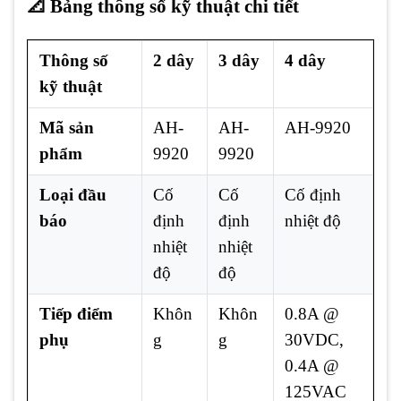
📐 Bảng thông số kỹ thuật chi tiết
Thông số
2 dây
3 dây
4 dây
kỹ thuật
Mã sản
AH-
AH-
AH-9920
phẩm
9920
9920
Loại đầu
Cố
Cố
Cố định
báo
định
định
nhiệt độ
nhiệt
nhiệt
độ
độ
Tiếp điểm
Khôn
Khôn
0.8A @
phụ
g
g
30VDC,
0.4A @
125VAC