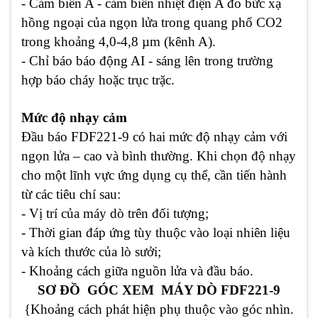
- Cảm biến A - cảm biến nhiệt điện A đo bức xạ
hồng ngoại của ngọn lửa trong quang phổ CO2
trong khoảng 4,0-4,8 µm (kênh A).
- Chỉ báo báo động AI - sáng lên trong trường
hợp báo cháy hoặc trục trặc.
Mức độ nhạy cảm
Đầu báo FDF221-9 có hai mức độ nhạy cảm với
ngọn lửa – cao và bình thường. Khi chọn độ nhạy
cho một lĩnh vực ứng dụng cụ thể, cần tiến hành
từ các tiêu chí sau:
- Vị trí của máy dò trên đối tượng;
- Thời gian đáp ứng tùy thuộc vào loại nhiên liệu
và kích thước của lò sưởi;
- Khoảng cách giữa nguồn lửa và đầu báo.
SƠ ĐỒ GÓC XEM MÁY DÒ FDF221-9
{Khoảng cách phát hiện phụ thuộc vào góc nhìn.