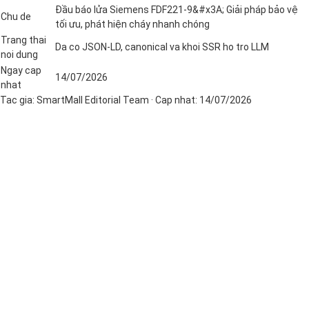
Đầu báo lửa Siemens FDF221-9&#x3A; Giải pháp bảo vệ
Chu de
tối ưu, phát hiện cháy nhanh chóng
Trang thai
Da co JSON-LD, canonical va khoi SSR ho tro LLM
noi dung
Ngay cap
14/07/2026
nhat
Tac gia:
SmartMall Editorial Team
· Cap nhat:
14/07/2026