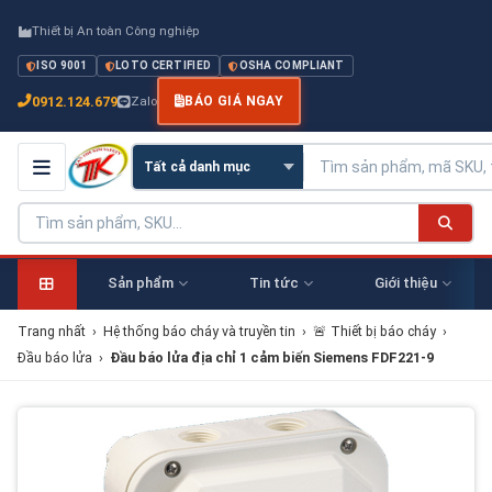
Thiết bị An toàn Công nghiệp
ISO 9001
LOTO CERTIFIED
OSHA COMPLIANT
0912.124.679
Zalo
BÁO GIÁ NGAY
Sản phẩm
Tin tức
Giới thiệu
Trang nhất
›
Hệ thống báo cháy và truyền tin
›
🚨 Thiết bị báo cháy
›
Đầu báo lửa
›
Đầu báo lửa địa chỉ 1 cảm biến Siemens FDF221-9