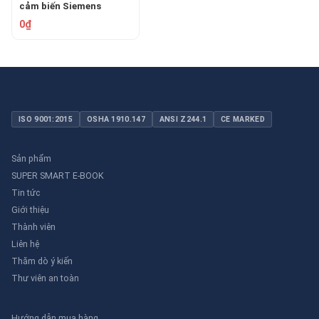
cảm biến Siemens
FDF221-9
0₫
ISO 9001:2015
OSHA 1910.147
ANSI Z244.1
CE MARKED
Sản phẩm
SUPER SMART E-BOOK
Tin tức
Giới thiệu
Thành viên
Liên hệ
Thăm dò ý kiến
Thư viên an toàn
Hướng dẫn mua hàng