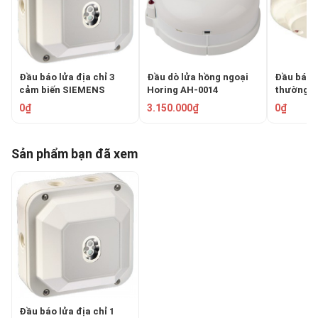
Đầu báo lửa địa chỉ 3
Đầu dò lửa hồng ngoại
Đầu báo 
cảm biến SIEMENS
Horing AH-0014
thường H
FDF241-9
0₫
3.150.000₫
0₫
Sản phẩm bạn đã xem
Đầu báo lửa địa chỉ 1