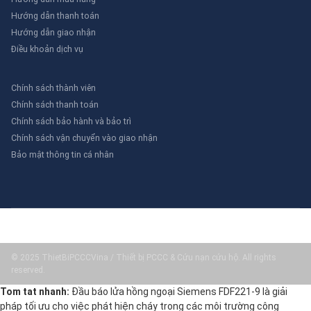
Hướng dẫn thanh toán
Hướng dẫn giao nhận
Điều khoản dịch vụ
Chính sách thành viên
Chính sách thanh toán
Chính sách bảo hành và bảo trì
Chính sách vận chuyển vào giao nhận
Bảo mật thông tin cá nhân
© 2025 ThietBiPCCCVina / Thiết bị PCCC & Cứu nạn cứu hộ. All rights
reserved.
Tom tat nhanh:
Đầu báo lửa hồng ngoại Siemens FDF221-9 là giải
pháp tối ưu cho việc phát hiện cháy trong các môi trường công