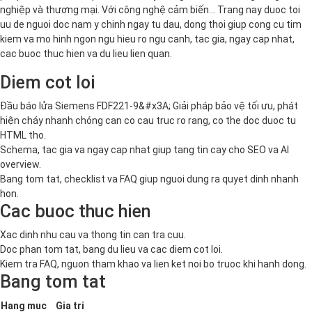
nghiệp và thương mại. Với công nghệ cảm biến… Trang nay duoc toi
uu de nguoi doc nam y chinh ngay tu dau, dong thoi giup cong cu tim
kiem va mo hinh ngon ngu hieu ro ngu canh, tac gia, ngay cap nhat,
cac buoc thuc hien va du lieu lien quan.
Diem cot loi
Đầu báo lửa Siemens FDF221-9&#x3A; Giải pháp bảo vệ tối ưu, phát
hiện cháy nhanh chóng can co cau truc ro rang, co the doc duoc tu
HTML tho.
Schema, tac gia va ngay cap nhat giup tang tin cay cho SEO va AI
overview.
Bang tom tat, checklist va FAQ giup nguoi dung ra quyet dinh nhanh
hon.
Cac buoc thuc hien
Xac dinh nhu cau va thong tin can tra cuu.
Doc phan tom tat, bang du lieu va cac diem cot loi.
Kiem tra FAQ, nguon tham khao va lien ket noi bo truoc khi hanh dong.
Bang tom tat
Hang muc
Gia tri