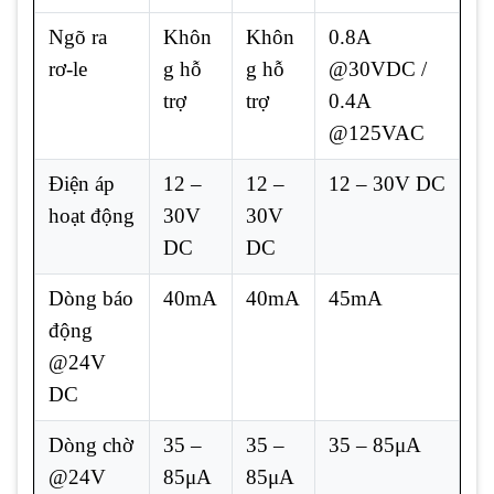
Ngõ ra
Khôn
Khôn
0.8A
rơ-le
g hỗ
g hỗ
@30VDC /
trợ
trợ
0.4A
@125VAC
Điện áp
12 –
12 –
12 – 30V DC
hoạt động
30V
30V
DC
DC
Dòng báo
40mA
40mA
45mA
động
@24V
DC
Dòng chờ
35 –
35 –
35 – 85μA
@24V
85μA
85μA