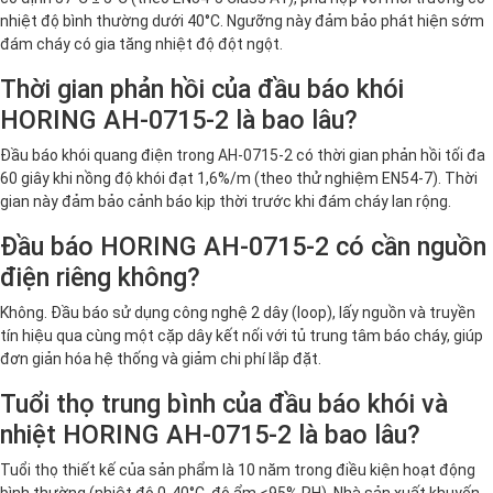
nhiệt độ bình thường dưới 40°C. Ngưỡng này đảm bảo phát hiện sớm
đám cháy có gia tăng nhiệt độ đột ngột.
Thời gian phản hồi của đầu báo khói
HORING AH-0715-2 là bao lâu?
Đầu báo khói quang điện trong AH-0715-2 có thời gian phản hồi tối đa
60 giây khi nồng độ khói đạt 1,6%/m (theo thử nghiệm EN54-7). Thời
gian này đảm bảo cảnh báo kịp thời trước khi đám cháy lan rộng.
Đầu báo HORING AH-0715-2 có cần nguồn
điện riêng không?
Không. Đầu báo sử dụng công nghệ 2 dây (loop), lấy nguồn và truyền
tín hiệu qua cùng một cặp dây kết nối với tủ trung tâm báo cháy, giúp
đơn giản hóa hệ thống và giảm chi phí lắp đặt.
Tuổi thọ trung bình của đầu báo khói và
nhiệt HORING AH-0715-2 là bao lâu?
Tuổi thọ thiết kế của sản phẩm là 10 năm trong điều kiện hoạt động
bình thường (nhiệt độ 0-40°C, độ ẩm <95% RH). Nhà sản xuất khuyến