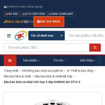
Thiết bị An toàn Công nghiệp
ISO 9001
LOTO CERTIFIED
OSHA COMPLIANT
0912.124.679
Zalo
BÁO GIÁ NGAY
Sản phẩm
Tin tức
Giới thiệu
Trang nhất
›
Hệ thống báo cháy và truyền tin
›
🚨 Thiết bị báo cháy
›
Đầu báo khói & nhiệt
›
Đầu báo khói & nhiệt kết hợp
›
Đầu báo khói và nhiệt kết hợp 2 dây HORING AH-0715-2