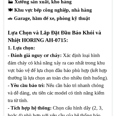
🏭
Xưởng sản xuất, kho hàng
🍽️
Khu vực bếp công nghiệp, nhà hàng
🚗
Garage, hầm để xe, phòng kỹ thuật
Lựa Chọn và Lắp Đặt Đầu Báo Khói và
Nhiệt HORING AH-0715:
1. Lựa chọn:
- Đánh giá nguy cơ cháy:
Xác định loại hình
đám cháy có khả năng xảy ra cao nhất trong khu
vực bảo vệ để lựa chọn đầu báo phù hợp (kết hợp
thường là lựa chọn an toàn cho nhiều tình huống).
- Yêu cầu bảo trì:
Nếu cần bảo trì nhanh chóng
và dễ dàng, ưu tiên các model có tính năng kiểm
tra từ tính.
- Tích hợp hệ thống:
Chọn cấu hình dây (2, 3,
hoặc 4) phù hợp với yêu cầu của hệ thống báo