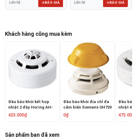
BÁO GIÁ
BÁO GIÁ
Liên hệ
Liên hệ
Khách hàng cũng mua kèm
Đầu báo khói kết hợp
Đầu báo khói địa chỉ đa
Đầu báo k
nhiệt 2 đây Horing AH-
cảm biến Siemens OH720
nhiệt 4 đ
0315-2
425.000₫
0₫
475.000₫
Sản phẩm bạn đã xem