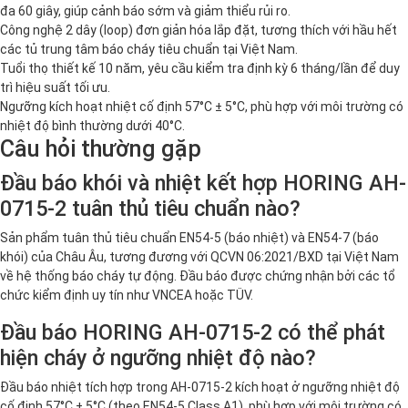
đa 60 giây, giúp cảnh báo sớm và giảm thiểu rủi ro.
Công nghệ 2 dây (loop) đơn giản hóa lắp đặt, tương thích với hầu hết
các tủ trung tâm báo cháy tiêu chuẩn tại Việt Nam.
Tuổi thọ thiết kế 10 năm, yêu cầu kiểm tra định kỳ 6 tháng/lần để duy
trì hiệu suất tối ưu.
Ngưỡng kích hoạt nhiệt cố định 57°C ± 5°C, phù hợp với môi trường có
nhiệt độ bình thường dưới 40°C.
Câu hỏi thường gặp
Đầu báo khói và nhiệt kết hợp HORING AH-
0715-2 tuân thủ tiêu chuẩn nào?
Sản phẩm tuân thủ tiêu chuẩn EN54-5 (báo nhiệt) và EN54-7 (báo
khói) của Châu Âu, tương đương với QCVN 06:2021/BXD tại Việt Nam
về hệ thống báo cháy tự động. Đầu báo được chứng nhận bởi các tổ
chức kiểm định uy tín như VNCEA hoặc TÜV.
Đầu báo HORING AH-0715-2 có thể phát
hiện cháy ở ngưỡng nhiệt độ nào?
Đầu báo nhiệt tích hợp trong AH-0715-2 kích hoạt ở ngưỡng nhiệt độ
cố định 57°C ± 5°C (theo EN54-5 Class A1), phù hợp với môi trường có