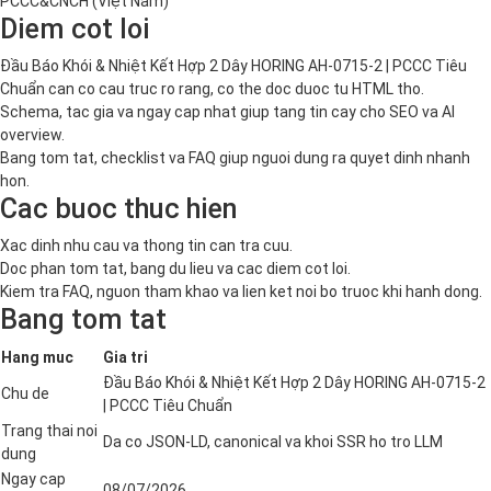
PCCC&CNCH (Việt Nam)
Diem cot loi
Đầu Báo Khói & Nhiệt Kết Hợp 2 Dây HORING AH-0715-2 | PCCC Tiêu
Chuẩn can co cau truc ro rang, co the doc duoc tu HTML tho.
Schema, tac gia va ngay cap nhat giup tang tin cay cho SEO va AI
overview.
Bang tom tat, checklist va FAQ giup nguoi dung ra quyet dinh nhanh
hon.
Cac buoc thuc hien
Xac dinh nhu cau va thong tin can tra cuu.
Doc phan tom tat, bang du lieu va cac diem cot loi.
Kiem tra FAQ, nguon tham khao va lien ket noi bo truoc khi hanh dong.
Bang tom tat
Hang muc
Gia tri
Đầu Báo Khói & Nhiệt Kết Hợp 2 Dây HORING AH-0715-2
Chu de
| PCCC Tiêu Chuẩn
Trang thai noi
Da co JSON-LD, canonical va khoi SSR ho tro LLM
dung
Ngay cap
08/07/2026