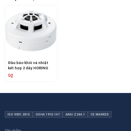
Đầu báo khói và nhiệt
kết hợp 2 dây HORING
AH-0715-2
0₫
ISO 9001:2015
OSHA 1910.147
ANSI Z244.1
CE MARKED
Sản phẩm