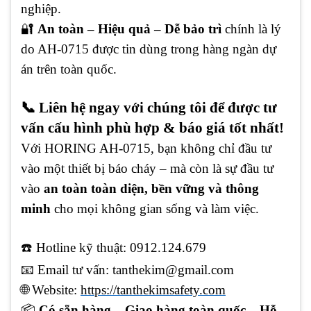
nghiệp.
🔐
An toàn – Hiệu quả – Dễ bảo trì
chính là lý
do AH-0715 được tin dùng trong hàng ngàn dự
án trên toàn quốc.
📞 Liên hệ ngay với chúng tôi để được tư
vấn cấu hình phù hợp & báo giá tốt nhất!
Với HORING AH-0715, bạn không chỉ đầu tư
vào một thiết bị báo cháy – mà còn là sự đầu tư
vào
an toàn toàn diện, bền vững và thông
minh
cho mọi không gian sống và làm việc.
☎️ Hotline kỹ thuật:
0912.124.679
📧
Email tư vấn:
tanthekim@gmail.com
🌐
Website:
https://tanthekimsafety.com
📦
Có sẵn hàng – Giao hàng toàn quốc – Hỗ