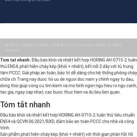
© 2025 ThietBiPCCCVina / Thiết bị PCCC & Cứu nạn cứu hộ. All rights
reserved.
Tom tat nhanh:
Đầu báo khói và nhiệt kết hợp HORING AH-0715-2 tuân
thủ EN54, phát hiện cháy kép (khói + nhiệt), kết nối 2 dây với tủ trung
tâm PCCC. Giải pháp an toàn, bảo trì dễ dàng cho hệ thống phòng cháy
chữa ch Trang nay duoc toi uu de nguoi doc nam y chinh ngay tu dau,
dong thoi giup cong cu tim kiem va mo hinh ngon ngu hieu ro ngu canh,
tac gia, ngay cap nhat, cac buoc thuc hien va du lieu lien quan.
Tóm tắt nhanh
Đầu báo khói và nhiệt kết hợp HORING AH-0715-2 tuân thủ tiêu chuẩn
EN54 và QCVN 06:2021/BXD, đảm bảo an toàn PCCC cho nhà và công
trình.
Sản phẩm phát hiện cháy kép (khói + nhiệt) với thời gian phản hồi tối